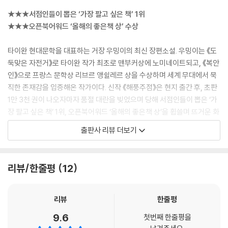
--- pp.23-25
★★★서점인들이 뽑은 ‘가장 팔고 싶은 책’ 1위
★★★오픈북어워드 ‘올해의 좋은책 상’ 수상
“네가 자고 있을 때 한 가지 방법이 생각났어.” 소년은 어른들이 자신들을
찾아내면 어떻게 할지 계속 생각하고 있었다.
타이완 현대문학을 대표하는 거장 우밍이의 최신 장편소설. 우밍이는 《도
“무슨 방법?”
둑맞은 자전거》로 타이완 작가 최초로 맨부커상에 노미네이트되고, 《복안
“이렇게 하면 네가 집에 조금 늦게 돌아갈 수 있어. 그 사람이 떠난 걸 확인
인》으로 프랑스 문학상 리브르 앵쉴레르 상을 수상하며 세계 무대에서 묵
한 뒤에 말이야.”
직한 존재감을 입증해온 작가이다. 신작 《해풍주점》은 현지 출간 후, 초판
“어떻게?”
1만 3천 권이 나오자마자 품절 대란을 빚었으며 당해 서점인들이 뽑은 ‘가
“우리가 서로 다른 길로 들어왔겠지?”
장 팔고 싶은 책’ 1위, 오픈북어워드 ‘올해의 좋은책 상’을 휩쓸며 뜨거운 화
“응. 아마도.”
제를 모았다.
출판사 리뷰 더보기
“그러니까 우린 서로 다른 곳에 살고 있는 거야.”
“응.”
특유의 마술적 상상력으로 현실과 환상의 세계를 유영해온 작가가 이번에
“나는 네가 들어온 구멍으로 나갈게. 넌 내가 들어온 구멍으로 나가.”
비추는 곳은 타이완 해변에 위치한 가상의 마을, ‘해풍촌’이다. 일본의 타이
리뷰/한줄평
12
--- pp.26-27
완 식민 통치 시기 강제로 이주해온 원주민들의 터전이자, 시멘트 공장 설
립을 앞두고 도시인이 대거 유입되며 위기에 처한 공간이다. 소설은 우연
거인은 개체의 상상이 아니라 집단적 상상에 의지해 존재한다. 일정 수의
한 계기로 이곳에서 만난 소년과 소녀의 순도 높은 구원 서사에서 출발해,
리뷰
한줄평
집단이 함께 거인을 상상해야만 거인은 비로소 발을 들어 대지를 내디딜
터전을 지키려는 소시민들의 연대, 그리고 인간과 자연을 굽어보는 신화적
9.6
수 있다. 따라서 인류가 거인족이 이미 멸했다고 믿고, 대다수 사람이 더는
첫번째 한줄평을
존재의 이야기를 교차하며 서정적이면서도 신비로운 분위기를 자아낸다.