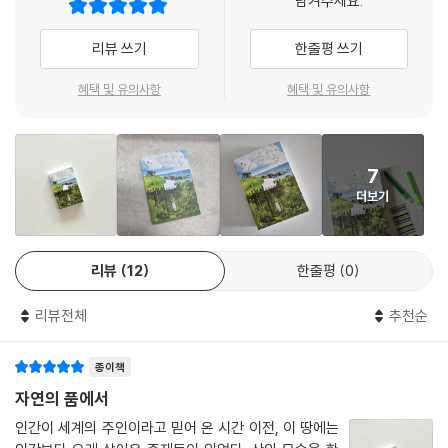
남겨주세요.
거인의 이야기를 입에 올리지 않자 거인도 생명력을 잃었다.
그래서 거인이 인간에게 들키지 않으려고 이곳에 누워 몸을 숨기는 것인
“내가 너의 이름이 들리는 쪽으로 갈게
리뷰 쓰기
한줄평 쓰기
지, 아니면 인간들이 더는 그에게 관심을 갖지 않아서 이곳에 누워 있을 수
너는 내 이름이 들리는 쪽으로 가”
밖에 없게 된 것인지, 거인 자신도 알지 못했다. 그가 유일하게 아는 건 자
혜택 및 유의사항
혜택 및 유의사항
신이 이미 매우 쇠약해졌으며 어쩌면, 어쩌면 당장 내일이라도 더는 존재
이야기는 해풍촌 원주민 소년 ‘투누흐’와 외지에서 흘러든 소녀 ‘수쯔’가 처
하지 않을지도 모른다는 사실뿐이었다. 어쨌든 요즘 그가 가장 자주 하는
음 만난 해풍촌의 한 동굴에서 막을 올린다. 개를 구하기 위해 동굴로 쫓아
일은 가만히 누워 지난날을 회상하는 것이었다. 세상에 장난기 가득한 거
들어온 소년과 어려운 형편으로 타지에 팔려 갈 처지에 놓인 소녀. 소년은
인이 넘쳐났던 그 시절을 말이다.
7
소녀를 안전한 해풍촌으로 보내고, 자신이 소녀의 마을로 향하기로 한다.
--- p.130
더보기
“네 부모님의 화가 풀리고 널 팔아넘기지 않을 것 같으면 내가 우리 집이
차가 마을을 돌기 시작하자 경찰차 네댓 대가 조용히 그들을 에워쌌다. 마
어딘지 말할게. 그러면 네 부모님이 나를 우리 집에 데려다주러 갔다가 너
치 그들이 중요 인물이라도 되는 양 작은 용달차를 호위했다. 그들은 영문
리뷰
12
한줄평
0
를 찾게 되겠지.” 본문에서
을 알 수가 없었다. 그저 일상적인 시위일 뿐이었다. 투누흐는 용달 짐칸에
선 아러의 목소리가 평소와 다르다는 걸 눈치챘다. 약간 격앙되어 미세하
리뷰전체
추천순
그러나 끝내 그들의 약속은 지켜지지 못한다. 해풍촌 사람들의 보살핌을
게 떨렸다. 그날은 확성기 소리를 듣고 나와 인사하는 마을 사람도 아주 적
받던 소녀는 낯선 곳에 홀로 있을 소년이 가여워 원래 마을로 돌아가고, 소
었다. 아니, 한 바퀴 한 바퀴 돌 때마다 점점 줄어들었다.
종이책
년은 고향 어른들 손에 이끌려 해풍촌으로 돌아온다. 둘은 서로를 향한 미
(…)
안함과 고마움, 그리움을 간직한 채 각자의 자리에서 삶을 이어간다.
자연의 품에서
아무도 이런 장면을 예상하지 못했다. 아러는 속으로 생각했다. ‘우리’는 고
인간이 세계의 주인이라고 믿어 온 시간 이전, 이 땅에는
작 셋뿐이고, 그중 한 사람은 무슨 일이 벌어지는지도 모른 채 조수석에 앉
그렇게 세월이 흘러 어른이 된 수쯔가 다시 해풍촌을 찾는다. 이번에는 자