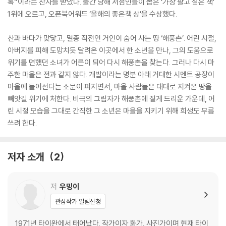
록”이라는 찬사를 받았다. 출간 당해 서점인들이 뽑은 ‘가장 팔고 싶은 책’
1위에 오르고, 오픈북어워드 ‘올해의 좋은책 상’을 수상했다.
산과 바다가 맞닿고, 멸종 직전인 거인이 숨어 사는 땅 ‘해풍촌’. 어린 시절,
아버지를 피해 도망치듯 달려온 이곳에서 한 소년을 만나, 그의 도움으로
위기를 면했던 소녀가 어른이 되어 다시 해풍촌을 찾는다. 그러나 다시 마
주한 마을은 전과 같지 않다. 개발이라는 명분 아래 거대한 시멘트 공장이
마을에 들어선다는 소문이 퍼지면서, 마을 사람들은 대대로 지켜온 땅을
빼앗길 위기에 처한다. 비극의 그림자가 해풍촌에 짙게 드리운 가운데, 어
린 시절 모습을 그대로 간직한 그 소년은 마을을 지키기 위해 희생도 무릅
쓰려 한다.
저자 소개
2
저
우밍이
관심작가 알림신청
1971년 타이완에서 태어났다. 작가이자 화가, 사진가이며 현재 타이