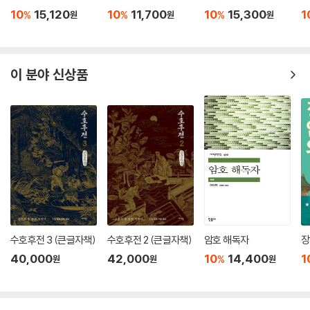
엮어 《해풍주점》이라는 지도를 완성했다. 오픈북어워드는 소설을 ‘올해의
10
15,120
10
11,700
10
15,300
1
%
%
%
원
원
원
좋은책’ 상에 선정하며 “해풍촌 주민, 신화 속 거인의 기억과 꿈이 교차하
며 만든 크로스오버적 시선과 촘촘한 서사망”이 빛난다는 심사평을 남겼
다.
이 분야 신상품
현실의 벽은 높고 두꺼우며 그 앞에 선 인간은 너무도 작고 유약하다. 그러
나 사람과 사람이 주고받은 마음은 시간의 한계를 초월해 깊숙이 각인된
다. 불빛 한 점 없는 캄캄한 동굴 안에서 서로 손을 기꺼이 마주 잡으며 “우
렁찬 기차 소리가 둘의 마음속을 지나”가는 순간을 평생 간직하고 살아온
수쯔와 투누흐처럼, 독자 역시 《해풍주점》이 마음을 적시고 지나가는 순
간을 오래도록 간직하게 될 것이다.
수호후전 3 (큰글자책)
수호후전 2 (큰글자책)
암호 해독자
장
40,000
42,000
10
14,400
1
%
원
원
원