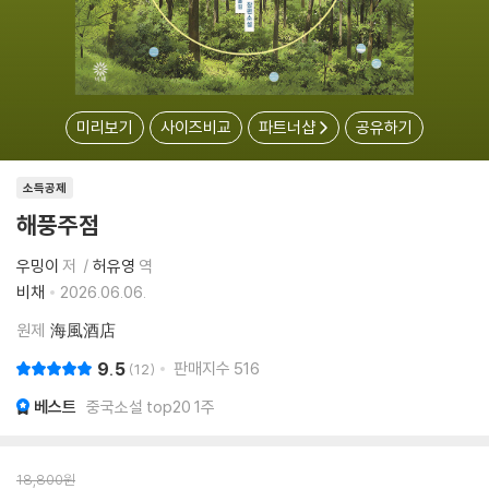
미리보기
사이즈비교
파트너샵
공유하기
소득공제
해풍주점
우밍이
저
허유영
역
비채
2026.06.06.
원제
海風酒店
9.5
판매지수
516
12
베스트
중국소설 top20 1주
18,800
원