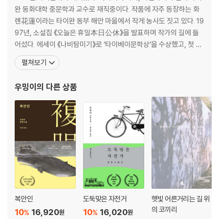
완 둥화대학 중문학과 교수로 재직중이다. 작품에 자주 등장하는 화
롄花蓮이라는 타이완 동부 해안 마을에서 작게 농사도 짓고 있다. 19
97년, 소설집 《오늘은 휴일本日公休》을 발표하며 작가의 길에 들
어섰다. 에세이 《나비탐미기》로 ‘타이베이문학상’을 수상했고, 첫 장
편소설 《수면의 항로睡眠的航線》로 <아시아위클리> 선정 ‘중문 소
펼쳐보기
설 베스트10’에 이름을 올리며 주목받았다. 타이완의 역사와 정체성
이라는 주제를 집요하게 탐구해온 그는 2011년 《복안인》을 통해 본
우밍이
의 다른 상품
격적으로 세계 문단에 발돋움한다. 스웨덴 문학평
복안인
도둑맞은 자전거
햇빛 어른거리는 길 위
의 코끼리
10
16,920
10
16,020
%
%
원
원