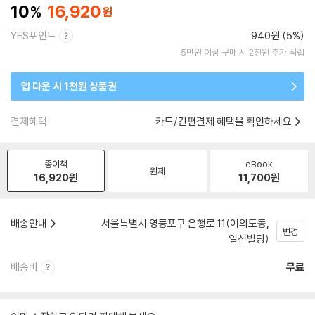
10
16,920
YES포인트
940원 (5%)
5만원 이상 구매 시 2천원 추가 적립
앱 다운 시 1천원 상품권
결제혜택
카드/간편결제 혜택을 확인하세요
종이책
eBook
원제
16,920
원
11,700
원
배송안내
서울특별시 영등포구 은행로 11(여의도동,
변경
일신빌딩)
배송비
무료