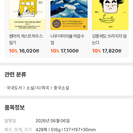
썸머의 게스트하우스
나무아미타불 마음수
강풍에도 쓰러지지 않
일기
업
는다
10
16,020
10
17,100
10
17,820
%
%
%
원
원
원
관련 분류
국내도서
소설/시/희곡
중국소설
품목정보
발행일
2026년 06월 06일
쪽수, 무게, 크기
428쪽 | 516g | 137*197*30mm