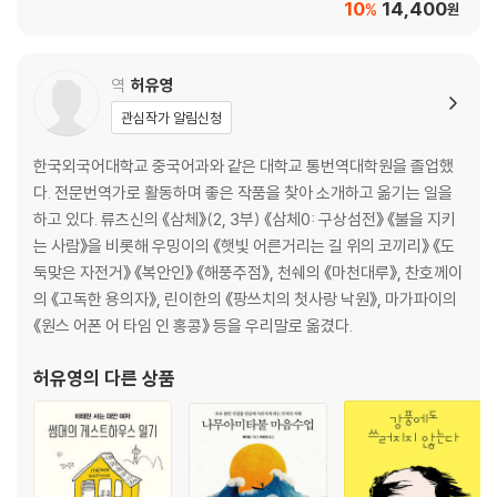
10
14,400
%
원
역
허유영
관심작가 알림신청
한국외국어대학교 중국어과와 같은 대학교 통번역대학원을 졸업했
다. 전문번역가로 활동하며 좋은 작품을 찾아 소개하고 옮기는 일을
하고 있다. 류츠신의 《삼체》(2, 3부) 《삼체0: 구상섬전》 《불을 지키
는 사람》을 비롯해 우밍이의 《햇빛 어른거리는 길 위의 코끼리》 《도
둑맞은 자전거》 《복안인》 《해풍주점》, 천쉐의 《마천대루》, 찬호께이
의 《고독한 용의자》, 린이한의 《팡쓰치의 첫사랑 낙원》, 마가파이의
《원스 어폰 어 타임 인 홍콩》 등을 우리말로 옮겼다.
허유영
의 다른 상품