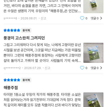
인간보다 오래 살아온 존재들이 있었다. 산의 모습을 한
아 있는 우민이다. 게다가 산도를 가진 사람은 투누흐 하나뿐이다. 이것은
신의 어린 딸 ‘샤오어우’와 함께. 딸의 손을 잡고 내린 기차역 앞에서 그는
거인, 바다의 숨결을 품은 자연, 그리고 그 안에서 이어져
초라한 숫자일까, 아니면 아주 큰 숫자일까?
어린 시절 모습을 그대로 간직한 투누흐를 발견한다.
온 수많은 생명의 기억. 우밍이의 『해풍주점』은 인간보다
--- pp.291-293
긴 시간을 살아온 존재들의 시선에서 인간이라는 존재를
s******6
2026.08.01.
신고
0
댓글
0
비춘다. 짧은 생을 살아가는 인간은 무엇을 기억하며 살아
단 하루로 평생을 견딜 빛을 나누는 것…
가고, 무엇으로 사라짐에 저항하는가.
슬픔의 포말 위로 찬란하게 피어오르는 구원의 에피파니!
종이책
풍경이 고스란히 그려지던
꿈처럼 스치고 사라진 온기를 잊지 못해 다시 해풍촌을 찾은 수쯔는 예전
과 다른 풍경을 마주한다. 고급 세단을 타고 양복을 빼입은 사람들, 무작정
그립고 그리워하다 다시 찾게 되는. 나에게 고향이란 유년
시절을 보낸 공간이며, 그곳을 떠난 지금에는 가끔 떠올릴
땅을 사들이는 외지인들. 마을에는 시멘트 공장이라는 거대한 자본의 소용
뿐이다. 그런데 해풍주점에 등장하는 사람에게 고향이란
돌이가 몰아치고, 사람들은 투누흐를 주축 삼아 공장 설립에 반대하는 시
걀국 돌아가고 가꿔야 할 곳이다. 사람들의 기억 속에서
위대를 조직하고 투쟁에 나선다.
서서히 잊혀져 가는 거인처럼 사라지는 게 아니라 어떻게
q********2
2026.07.29.
신고
0
댓글
0
든 가꿔야 하는 것. 산에서 삶을 살아낸 사람들은 아무리
해풍촌을 지키려는 이들은 원주민만이 아니다. 전쟁에 휩쓸려 뜻하지 않게
세상이 발전한다고 해도 그 뿌리인 터전
타이완에 정착한 퇴역 군인, 여행 중 우연히 닿은 해풍촌에 마음을 빼앗겨
종이책
첫 발령지로 해풍 초등학교를 선택한 교사, 환경 연구차 해풍촌에 체류 중
해풍주점
인 대학원생……. 그리고 이 중심에 수쯔의 가게 ‘해풍주점’이 있다. 수쯔는
타이완 1등소설 우밍이 작가의 해풍주점. 타이완 소설은
자신이 예전의 그 소녀임을 숨긴 채, 마을 사람들이 싸울 힘을 잃지 않고 계
처음 읽어보는거라 읽기전부터 기대감에 가득 찼다. 문학
속 뭉칠 수 있도록 해풍주점을 아지트처럼 내어주며 투누흐를 돕는다.
적 깊이와 재미를 모두 갖춘 작품이다.산과 바다가 맞닿는