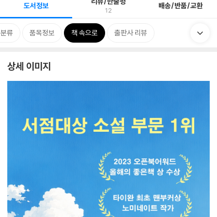
리뷰/한줄평
도서정보
배송/반품/교환
12
련분류
품목정보
책 속으로
출판사 리뷰
상세 이미지