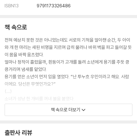
ISBN13
9791173326486
책 속으로
전혀 예상치 못한 것은 아니었는데도 서로의 기척을 알아챈 순간, 두 아이
와 개 한 마리는 새된 비명을 지르며 급히 물러나 바위 벽을 파고 들어갈 듯
이 몸을 바짝 움츠렸다.
얼마나 정적이 흘렀을까, 흰둥이가 고개를 돌려 소년에게 용기를 주듯 킁
킁거리며 냄새를 맡았다.
용기를 얻은 소년이 먼저 입을 열었다. “난 투누흐 우민이라고 해요. 사람
이에요. 당신은 무엇인가요?”
(…)
소녀가 성냥 한 개비를 꺼내 불을 붙였다.
두 아이의 시선이 본능적으로 불꽃에 모였고, 이다스도 마찬가지였다. 소
책 속으로 더보기
년은 태어나서 본 것 중 가장 아름다운, 깊은 계곡물 같은 눈동자를 봤고,
소녀는 자신을 이곳으로 데려온 그 털북숭이 작은 동물과 똑같은 눈동자를
봤다.
출판사 리뷰
그 눈동자가 소녀에게 왠지 모를 안정감을 줬다.