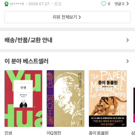
피해 여기에 왔다는 사실을 털어놓고 투느흐는 자신이 수
오랜 세월의 깊이를 더욱 선명하게 드러낸다.
m****6
2026.07.27.
신고
0
댓글
0
쯔를 대신해 그녀의 마을로 향합니다.수쯔는 해풍촌으로
가서 노아미 부부의 보살핌을 받지만, 투느흐
리뷰 전체보기
타이완 문학의 자존심 우밍이 최신작
“올해 서점가에 남은 가장 눈부시고 찬란한 기록”
배송/반품/교환 안내
우밍이는 《해풍주점》 출간 후, 독립서점에 대한 응원과 지지의 마음을 담
아 56일 동안 600킬로미터가 넘는 거리를 오가며 타이완 전역의 독립서
점에서 총 86회의 북토크를 진행했다. 가오슝의 한 서점에서는 좌석이 오
이 분야 베스트셀러
픈되자마자 표가 순식간에 매진되었고, 대기 수요로 인해 시스템이 마비될
정도였다. 성원에 힘입어 독립서점을 통한 도서 예약 주문량만 대형 체인
서점의 3배를 웃돌았고, 서점 관계자들은 “이번만큼 대중적인 규모로 커
다란 반향을 일으키며 성공한 사례는 역사상 처음”이라고 말하며 흥분을
감추지 못했다.
이 소설을 쓰기 시작할 무렵 작가는 일상의 시간을 살고 남은 자투리 시간
에만 글을 쓸 수 있었다고 고백했다. 창작이 현실의 삶을 앞설 수 없지만,
포기할 수도 없기에 일상의 책임을 다하며 토막토막 이야기를 써 내려갔다
는 우밍이. 작가는 어려움 속에서도 “책은 인간을 이어주는 가장 아름다운
인생
아Q정전
종이 동물원
삼
매개체”라는 믿음을 새기며 저마다 다른 배경을 가진 이들의 삶을 펼치고