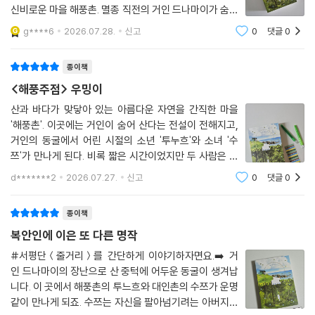
신비로운 마을 해풍촌. 멸종 직전의 거인 드나마이가 숨어
“소설 속 해풍촌은 타이완의 살아있는 역사와
사는 전설같은 설정을 품은 이 곳은 배경을 넘어 하나의
g****6
2026.07.28.
신고
0
댓글
0
마술적 리얼리즘이 고도로 결합된,
생명체처럼 숨쉬고 있다. 드나마이의 장난으로 거대한 동
다층적 진실을 품은 마법 같은 공간이다.”
굴이 생기며 그 안에서 소년 투누흐와 소
종이책
투누흐와 수쯔의 만남부터 시멘트 공장 반대 시위까지, 해풍촌 사람들의
<해풍주점> 우밍이
목소리로 전개되는 현실의 서사가 이야기의 한 축이라면, 또 다른 축은 산
산과 바다가 맞닿아 있는 아름다운 자연을 간직한 마을
의 형상으로 이곳에 숨어 사는 거인 ‘드나마이’의 신화적 시선이 지탱한다.
'해풍촌'. 이곳에는 거인이 숨어 산다는 전설이 전해지고,
투누흐와 수쯔가 해풍촌 동굴에서 만나도록 이끈 존재이자, 도시화 개발을
거인의 동굴에서 어린 시절의 소년 '투누흐'와 소녀 '수
명분으로 사람들이 깎고 부수는 산 그 자체인 거인은 서사 전면에 등장해
쯔'가 만나게 된다. 비록 짧은 시간이었지만 두 사람은 서
인간이 알지 못하는 이야기를 직접 들려준다. 그 옛날 거인과 인간이 어떻
로에게 마음을 열고, 잠깐동안이지만 서로가 사는 곳을 바
d*******2
2026.07.27.
신고
0
댓글
0
꾸어 길을 나서면서 이들의 인연은 계속 이어진다.세월이
게 평화롭게 공존했는지, 제 몸 위에 뿌리내리고 사는 동식물은 얼마나 다
흘러 성인이 된 후, 아름다운 자연을 품은
종다양한지, 인간이 다시 거인에 대해 이야기하기를 얼마나 기다리는지.
종이책
복안인에 이은 또 다른 명작
타이완 원주민에 대한 애정을 바탕으로 원주민 문화를 재현하는 데 앞장서
온 작가가 부족민 언어를 적극적으로 활용한 점 역시 돋보인다. 소설에는
#서평단＜줄거리＞를 간단하게 이야기하자면요.➡️ 거
인 드나마이의 장난으로 산 중턱에 어두운 동굴이 생겨납
특히 ‘트루쿠족’ 언어가 대거 등장하는데, 예컨대 ‘바키’와 ‘파이’는 할아버
니다. 이 곳에서 해풍촌의 투느흐와 대인촌의 수쯔가 운명
지와 할머니를 뜻하고, ‘부부’와 ‘타마’는 어머니와 아버지를 나타낸다. 낯
같이 만나게 되죠. 수쯔는 자신을 팔아넘기려는 아버지를
선 언어가 주는 감각은 그들이 땅의 주인으로서 새겨온 고유한 정체성과