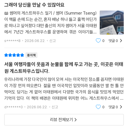
그래야 당신을 만날 수 있잖아요
📖 썸머의 게스트하우스 일기 / 썸머 (Summer Tseng)
이 책을 손에 드는 순간, 혼자 배낭 하나 들고 훌쩍 어딘가
로 떠나고 싶어졌다.대만 출신의 저자 썸머가 서울 이태원
에서 7년간 게스트하우스를 운영하며 겪은 이야기들을
담은 책이다. 살던 집을 빼고 나타난 경주 아주머니, 짐을
s******8
2026.06.22.
신고
0
댓글
0
두고 간 태국 커플, 반년 가까이 머물렀던 비비안… 짧게
스쳐 지나가지만 오래 기억에 남는 사람들
종이책
서울 여행자들이 웃음과 눈물을 함께 두고 가는 곳, 이곳은 이태
원 게스트하우스입니다.
우리나라에 가장 다국인이 많이 모여 사는 이국적인 장소를 꼽자면 이태원
이 가장 먼저 떠오른다. 젊을 땐 이국적인 입맛이라 보름동안 쌀 한 톨 안
먹어도 당기는 게 없어 이태원에서 다양한 국가의 음식을 맛있게 먹었던
기억이 있다. 이 책의 배경은 이태원에 위치한 어느 게스트하우스에서 시
작 된다. 한국의 이방인이 많은 지역에서 대만인이 운영하는 게스트하우스
d*******0
2026.06.22.
신고
0
댓글
0
라니! n개의 공
리뷰 전체보기