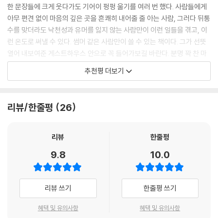
우미 여사님의 가족사에 눈물을 훔치기도 한다. 이태원의 작은 게스트하우
한 문장들에 크게 웃다가도 기어이 펑펑 울기를 여러 번 했다. 사람들에게
자국이 있었는데, 얼룩의 크기와 흩어진 타피오카 펄의 양으로 보아 한 컵
스는 각자의 사연을 품고 서울에 머무는 사람들의 따스한 교차로가 되어
아무 편견 없이 마음의 깊은 곳을 흔쾌히 내어줄 줄 아는 사람, 그러다 뒤통
을 통째로 쏟은 듯했다. 버블티 종주국 출신으로서 딱 보면 견적이 나오지
서로의 삶을 비춰준다.
수를 맞더라도 낙천성과 유머를 잃지 않는 사람만이 이런 일들을 겪고, 이
않겠는가. 쪼글쪼글 말라비틀어진 타피오카 펄의 상태를 면밀히 살펴본 뒤
런 온도로 써낼 수 있다. 썸머 같은 사람만이 쓸 수 있는 책이다. 그가 선뜻
결론을 내렸다. “펄 사체가 방치된 지 최소 사흘은 됐군!” -105쪽(〈인테리
스레드 10만 팔로워를 사로잡은 화제의 에세이
열어 내보여준 게스트하우스 안으로 꼭 들어가보길 바란다. 분명 꽉 찬 마
어 예술 특집〉)
소설보다 더 소설 같은, 사람냄새 나는 이야기
음으로 나오게 될 것이다.
추천평 더보기
새 규정이 시행된 후에는 중형견과 소형견 위주로 투숙이 이루어졌다. 39
- 김혼비 (《다정소감》 작가)
이 책에는 서울 이태원의 게스트하우스에서 벌어지는 다양한 해프닝과 머
킬로그램의 황금빛 리트리버가 턱걸이로 통과한 적도 있었다. 주인은 의기
문 사람들의 이야기가 에피소드 모음집처럼 담겨 있다. 각기 다른 사연을
양양한 표정으로 말했다. “직접 재보셔야 하나요? 여기 오려고 일주일 동
리뷰/한줄평
26
가진 이들이 만나고, 스쳐 지나가며 만들어내는 순간들은 때로 소설처럼
안 열심히 다이어트시켰거든요. 오늘 아침도 안 먹었으니 지금은 아마 38
극적이고, 때로 다큐멘터리처럼 생생하다. 한국과 대만을 오가며 살고, 일
킬로그램밖에 안 나갈 거예요!” (…) 한번은 울산에서 올라온 자매가 코스
하고, 여행해온 썸머는 섬세한 관찰력으로 삶의 모습을 포착해 특유의 유
리뷰
한줄평
트코에서도 파는 캠핑용 트렁크를 밀고 왔는데 그 안에 무려 소형견 여덟
머와 따스함으로 그려낸다. 손에서 놓기 힘들 정도로 몰입감 있게 이야기
마리가 타고 있었다. 그들은 자기들이 생각해도 찔리는지 내 눈을 똑바로
9.8
10.0
를 풀어가는 작가의 필력 또한 독보적이다. SNS에 연재된 그녀의 글은 스
보지 못하면서도 “얘들 전부 합쳐도 40킬로그램 안 넘어요!”라고 당당하
레드에서 큰 화제를 모았고, 많은 공감을 얻으며 대만에서 한 권의 책으로
게 말했다. -111~112쪽(〈펫 프렌들리〉)
출간되었다. 대만 독자들에게 먼저 사랑 받은 이 이야기는 이제 한국 독자
리뷰 쓰기
한줄평 쓰기
들을 찾아온다.
얼마 안 가서 관세청에서 다시 메일이 왔다. ‘동물 유해로 추정됨. 소명자료
제출 바람.’ 정말 비행기표를 끊어야 할 판이었다. 국제 도피 행각을 벌이기
혜택 및 유의사항
혜택 및 유의사항
“내가 사는 이 도시를 이토록 유쾌하고도 찡하게 읽을 수 있는 책이라