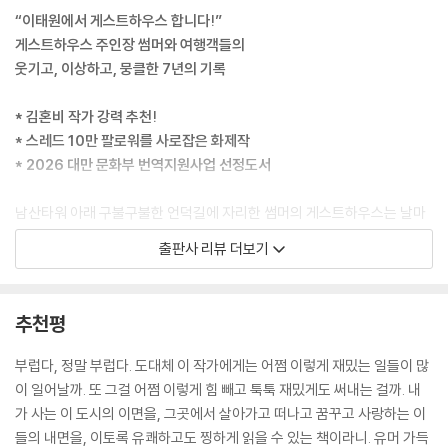
를 잘못 눌렀을 때 나는 소리가 요란하게 울리더니 문을 쾅쾅 두드리는 소
“이태원에서 게스트하우스 합니다!”
리가 났다. 현관문의 렌즈 구멍으로 내다보았지만 아무도 없길래 문을 열
게스트하우스 주인장 썸머와 여행객들의
어보니, 웬 외국인 하나가 문 앞에 쓰러져 있는 게 아닌가. -62쪽(〈노르웨
웃기고, 이상하고, 뭉클한 7년의 기록
이 청년과 해장국〉)
* 김혼비 작가 강력 추천!
알고 보니 두 분은 해녀 출신이었다. 연세는 한국 나이로 일흔여덟, 일흔다
* 스레드 10만 팔로워를 사로잡은 화제작
섯이고 거제도에서 함께 살고 계신다고 했다. 평생 처음 서울에 올라온 것
* 2026 대만 문화부 번역지원사업 선정도서
인데 해녀 할머니들이 십시일반 돈을 모아 사준 첫 여행 선물이라며 트렁
크를 자랑하셨다. 헷갈리지 않도록 하나는 빨간색, 하나는 파란색으로 골
남산타워 아래 구불구불한 언덕길에 자리한 썸머의 게스트하우스는 날마
랐다면서. 알아도 돈 되는 정보는 아니지만 한국 돈 9만 원짜리 트렁크를
다 분주하다. 이곳을 찾은 손님들은 종종 뭔가를 두고 간다. 평범한 소지품
출판사 리뷰 더보기
자랑스럽게 보여주시는 모습이 정말 귀여웠다. -66쪽(〈복순 할머니〉)
은 물론 수상한 부적, 벽을 꽉 채운 쥐라기공원 낙서, 심지어 얼린 쥐 사체
나 할머니의 유골함까지! 반대로 가져가서는 안 될 물건을 챙겨 가는 사람
나는 그들이 카스트제도의 상류층에 속할 것이라 짐작했고, 가문이나 교육
도 있다. 헤어드라이어와 그릇, 심지어 베개까지 사라진다. 썸머에게 이런
추천평
수준만큼 문화적 소양도 높을 거라고 생각했다. 아니, 최소한 변기 사용법
황당하고 기기묘묘한 순간들은 그저 일상이다. 그녀의 게스트하우스는 여
쯤은 당연히 알 거라 믿었다. 주위에 이 기막힌 사건을 얘기하는데 누군가
행자들이 가장 내밀한 이야기를 남겨두고 가는 곳이기도 하다. 썸머는 첫
부럽다, 정말 부럽다. 도대체 이 작가에게는 어쩜 이렇게 재밌는 일들이 많
물었다. “변기를 사용하는 게 왜 문화적 소양이야?” 나는 그 질문에 대답
손님의 결혼식에 초대받고, 성소수자 여행자에게 안락한 쉼터를 제공하
이 일어날까. 또 그걸 어쩜 이렇게 힘 빼고 툭툭 재밌게도 써내는 걸까. 내
하지 못했다. -83쪽(〈문화 충격〉)
며, 희귀병을 앓는 아이와 특별한 우정을 나눈다. 친모를 찾는 입양인 청년
가 사는 이 도시의 이면을, 그곳에서 살아가고 떠나고 꿈꾸고 사랑하는 이
의 여정을 함께하고, 언제나 쿨하게 “이까짓 게 뭐라고”를 외치는 청소도
들의 내면을, 이토록 유쾌하고도 찡하게 읽을 수 있는 책이라니. 유머 가득
증거 사진을 찍던 중 가장 기이한 장면을 목격했다. 침대에 버블티를 쏟은