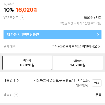
17,800
원
10
16,020
YES포인트
890원 (5%)
5만원 이상 구매 시 2천원 추가 적립
앱 다운 시 1천원 상품권
결제혜택
카드/간편결제 혜택을 확인하세요
종이책
eBook
16,020
원
14,200
원
배송안내
서울특별시 영등포구 은행로 11(여의도동,
변경
일신빌딩)
배송비
무료