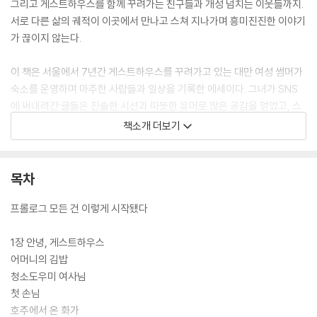
그리고 게스트하우스를 함께 꾸려가는 친구들과 개성 넘치는 이웃들까지.
서로 다른 삶의 궤적이 이곳에서 만나고 스쳐 지나가며 흥미진진한 이야기
가 끊이지 않는다.
이 책은 서울에서 7년간 게스트하우스를 꾸려가고 있는 대만 여성 썸머가
숙소를 운영하며 마주한 사람들과 일상을 기록한 에세이다. 그녀가 SNS
에 써내려간 글들은 진솔한 시선과 따뜻한 유머로 많은 공감을 얻었고, 스
레드에서 10만 팔로워의 사랑을 받으며 대만에서 책으로 출간되었다. 편
책소개 더보기
견 없이 사람을 바라보는 시선, 다양한 삶의 모습을 담아내는 섬세함, 그리
고 서울이라는 도시가 품은 다채로운 얼굴들이 담긴 썸머의 이야기는 때로
는 유쾌하게, 때로는 뭉클하게 우리를 사람과 사람 사이의 온기로 이끈다.
목차
프롤로그 모든 건 이렇게 시작됐다
1장 안녕, 게스트하우스
어머니의 김밥
청소도우미 여사님
첫 손님
호주에서 온 화가