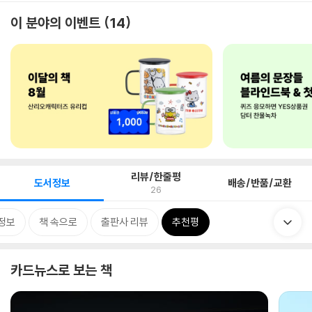
이 분야의 이벤트
14
리뷰/한줄평
도서정보
배송/반품/교환
26
정보
책 속으로
출판사 리뷰
추천평
카드뉴스로 보는 책