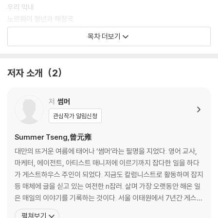
우리 막내
노르웨이 청년과 해장국
복순 할머니
목차 더보기
2장 우당탕탕 게스트하우스 일상
의도치 않은 선의
저자 소개
2
문화 충격
잃어버린 숙박비 특집
절약왕 서바이벌
저
썸머
미니멀리스트 손님
관심작가 알림신청
인테리어 예술 특집
펫 프렌들리
Summer Tseng,曾元雍
과몰입
대만의 뜨거운 여름에 태어나 ‘썸머’라는 필명을 지었다. 영어 교사,
마케터, 에이전트, 아티스트 매니저에 이르기까지 잡다한 일을 하다
3장 게스트하우스에서 만난 사람들
가 게스트하우스 주인이 되었다. 지금도 칼럼니스트로 활동하며 잡지
기절한 손님
등 매체에 글을 싣고 있는 여전한 n잡러. 살며 가장 오랫동안 해온 일
무지개 배지를 단 일본 남자
은 매일의 이야기를 기록하는 것이다. 서울 이태원에서 7년간 게스트
반지하방 아저씨
하우스를 운영하며 날마다 일어나는 신기하고, 감동적이고, 슬프고,
펼쳐보기
무당 엄마(1)