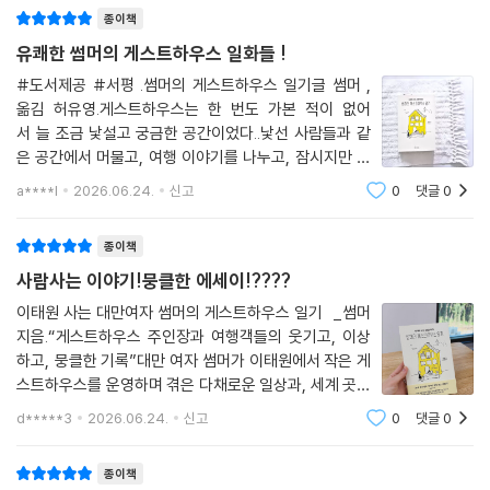
--- 본문 중에서
종이책
유쾌한 썸머의 게스트하우스 일화들 !
#도서제공 #서평 .썸머의 게스트하우스 일기글 썸머 ,
옮김 허유영.게스트하우스는 한 번도 가본 적이 없어
서 늘 조금 낯설고 궁금한 공간이었다..낯선 사람들과 같
은 공간에서 머물고, 여행 이야기를 나누고, 잠시지만 서
로의 일상에 스며드는 곳.. 상상만 해도 특별한 경험일 것
a****l
2026.06.24.
신고
0
댓글
0
같았다..이 책은대만에서 온 썸머가 이태원에서 게스트하
우스를 운영하며 만난 사람들과의 이야기를 담은
종이책
사람사는 이야기!뭉클한 에세이!????
이태원 사는 대만여자 썸머의 게스트하우스 일기 _썸머
지음.“게스트하우스 주인장과 여행객들의 웃기고, 이상
하고, 뭉클한 기록”대만 여자 썸머가 이태원에서 작은 게
스트하우스를 운영하며 겪은 다채로운 일상과, 세계 곳곳
에서 찾아온 여행자들의 기록을 담은 에세이.황당해서 웃
d*****3
2026.06.24.
신고
0
댓글
0
음이 터지는 유쾌한 에피소드부터 가슴이 찡해지는 뭉클
한 이야기까지..! 작가의 진솔한 시선과 따뜻
종이책