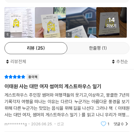
전에 내 결백을 증명하기 위해 할 수 있는 건 뭐든 해보자는 심정으로 그 중
니!”(김혼비 작가)
국인 딸에게 메시지를 보냈다. “꽃병에서 왜 동물 성분이 검출되나요?” 그
낯설고도 온기 어린 시선으로 기록한 서울이라는 도시
런데 돌아온 그녀의 답변은 사과는커녕 오히려 불쾌함이 가득했다. “그걸
14
왜 열어보셨어요? 저희 할머니라고요. 저희 가족은 늘 할머니를 모시고 함
이 책은 게스트하우스 운영기이자 서울의 이야기다. 잡지에 문화, 여행 칼
더보기
께 여행을 다니거든요.” -116~117쪽(〈과몰입〉)
럼을 꾸준히 써온 대만 여성 작가의 7년간의 서울살이 기록이기도 하다.
6
5
외국인으로서 서울에서 살아가며 겪은 일과 마주친 사람들의 이야기를 솔
정말 그걸로 끝인 걸까? 나는 아무 말도 할 수 없었다. 생모를 찾으러 그 먼
직하면서도 애정 어린 시선으로 담아낸다. 외국인의 눈으로 바라본 서울의
리뷰
25
한줄평
1
길을 와서 주말마다 한국어까지 배우러 다니는 그를 위해 무슨 말을 해주
문화와 예술, 삶의 방식은 한국 독자들에게도 새롭고 특별하게 다가온다.
면 좋을지 알 수가 없었다. 그저 그의 붉어진 눈가가 너무 추운 날씨 때문이
또한 이 책은 서울의 다양한 얼굴을 보여준다. 탈북 이주민과 실향민, 입양
리뷰전체
추천순
길, 아니면 난방으로 너무 건조해진 공기 때문이길 바랄 수밖에 없었다. -1
인, 퀴어, 무속인, 장애인 등 사회의 주변부에 놓인 이들의 목소리에 귀 기
41쪽(〈무당 엄마(1)〉)
울이며, 우리가 미처 들여다보지 못했던 서울의 풍경을 비춘다. 게스트하
종이책
우스라는 작은 공간에서 시작된 이야기는 체크아웃하듯 책장을 덮은 뒤에
이태원 사는 대만 여자 썸머의 게스트하우스 일기
상담을 받으러 가는 길에 우리는 그냥 가평에 가서 수상 레저나 즐기고 오
도 오래도록 마음에 남는다.
는 게 어떻겠느냐며 키득거렸다. 하지만 한 시간 뒤 각자 마음의 빗장이 열
게스트하우스 주인장 썸머와 여행객들의 웃기고,이상하고, 뭉클한 7년의
리고 온갖 감정들이 터져 나와 출발할 때의 가벼움은 사라지고 분위기가
기록각자 여행을 떠나는 이유는 다르다. 누군가는 아름다운 풍경을 보기
위해 다른 누군가는 맛있는 음식을 위해 길을 나선다. 그러나 책 ＜이태원
무겁게 가라앉았다. 우리는 카페에 앉아 투표를 했다. “수익을 떠나서, 우
사는 대만 여자, 썸머의 게스트하우스 일기＞를 읽고 나니 우리가 여행을
리가 정말로 이 게스트하우스를 잘 운영해나갈 수 있을 거라고 믿어?” -21
하는 이유는 결국 ‘사람’을 만나기 위함인가?싶기도 했다.다양한 사람들의
5~216쪽(〈몰카범〉)
m********g
2026.06.25.
신고
1
댓글
0
삶과 사연이