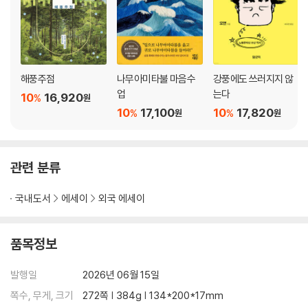
당사도 노부부
경주 아주머니의 반찬
교포 아버님
샤인머스캣
“그때 떠나오지 않았다면 달라졌을까”
해풍주점
나무아미타불 마음수
강풍에도 쓰러지지 않
유니콘이 준 힘
업
는다
10
16,920
%
원
10
17,100
10
17,820
%
%
원
원
관련 분류
국내도서
에세이
외국 에세이
품목정보
발행일
2026년 06월 15일
쪽수, 무게, 크기
272쪽 | 384g | 134*200*17mm