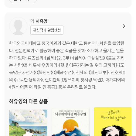
기이한 이야기들을 스레드에 올린 것이 뜻밖의 뜨거운 반응을 일으키
북한 청년
며 책 출간으로 이어졌다. ‘자유로운 몸과 충실한 내면’을 목표로 포메
중국 아주머니
라니안 칠리와 함께 서울과 타이베이를 오가며 살고
역
허유영
TSMC 아들
관심작가 알림신청
4장 세상에 이런 일이
우주의 신묘한 힘
한국외국어대학교 중국어과와 같은 대학교 통번역대학원을 졸업했
무당 엄마(2)
다. 전문번역가로 활동하며 좋은 작품을 찾아 소개하고 옮기는 일을
기발한 사기 수법
하고 있다. 류츠신의 《삼체》(2, 3부) 《삼체0: 구상섬전》 《불을 지키
각종 주술 백과
는 사람》을 비롯해 우밍이의 《햇빛 어른거리는 길 위의 코끼리》 《도
둑맞은 자전거》 《복안인》 《해풍주점》, 천쉐의 《마천대루》, 찬호께이
5장 귀신보다 사람이 더 무섭다
의 《고독한 용의자》, 린이한의 《팡쓰치의 첫사랑 낙원》, 마가파이의
카페 아르바이트생
《원스 어폰 어 타임 인 홍콩》 등을 우리말로 옮겼다.
가출 아저씨
허유영
의 다른 상품
몰카범
법의학자 이야기
두려움과 안도
6장 편히 쉬어요