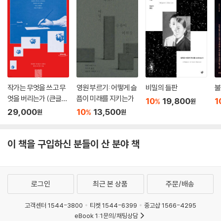
작가는 무엇을 쓰고 무
영원 부르기: 어떻게 슬
비밀의 들판
불
엇을 버리는가 (큰글자
픔이 미래를 지키는가
10
19,800
1
%
원
도서)
29,000
10
13,500
%
원
원
이 책을 구입하신 분들이 산 분야 책
로그인
최근 본 상품
주문/배송
고객센터 1544-3800
티켓 1544-6399
중고샵 1566-4295
eBook 1:1문의/채팅상담