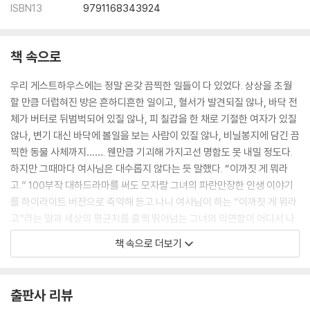
ISBN13
9791168343924
책 속으로
우리 게스트하우스에는 정말 온갖 끔찍한 일들이 다 있었다. 상상을 초월
할 만큼 더럽혀진 방은 흔하디흔한 일이고, 혈서가 발견되질 않나, 바닥 전
체가 버터로 뒤범벅되어 있질 않나, 피 칠갑을 한 채로 기절한 여자가 있질
않나, 변기 대신 바닥에 볼일을 보는 사람이 있질 않나, 비닐봉지에 담긴 끔
찍한 동물 사체까지……. 웬만큼 기괴해 가지고선 명함도 못 내밀 정도다.
하지만 그때마다 여사님은 대수롭지 않다는 듯 말했다. “이까짓 게 뭐라
고.” 100부작 대하드라마를 써도 모자랄 그녀의 파란만장한 인생 이야기
를 하이라이트 버전으로 축약해 듣고 나니 여사님이 하는 “이까짓 게 뭐라
고”라는 말과 세상의 평균치를 훌쩍 뛰어넘는 그녀의 의연함이 어디서 나
왔는지 조금은 알 것 같았다. -30쪽(〈청소도우미 여사님〉)
책 속으로 더보기
그 청년도 내 기억 속에서 영원히 사라질 줄 알았다. 그런데 며칠 뒤, 우연
히 마주친 2층 할아버지가 내게 물으셨다. “그 젊은이, 이제 갔지?” 사연은
출판사 리뷰
일주일 전 새벽 3시경으로 거슬러 올라간다. 할아버지 댁 도어록에서 암호