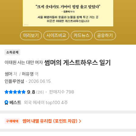
미리보기
사이즈비교
카드뉴스
공유하기
소득공제
썸머의 게스트하우스 일기
이태원 사는 대만 여자
썸머
저
허유영
역
인플루엔셜
2026.06.15.
9.8
판매지수
798
26
베스트
외국 에세이 top100 4주
썸머 내열 유리컵 (포인트 차감)
구매혜택