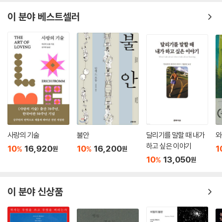
이 분야 베스트셀러
사랑의 기술
불안
달리기를 말할 때 내가
와
하고 싶은 이야기
10
16,920
10
16,200
1
%
%
원
원
10
13,050
%
원
이 분야 신상품