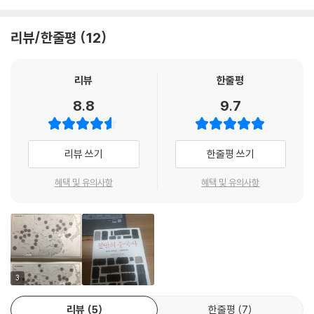
언제나 역사에는 비슷한 점이 나타나곤 한다. 요 멸망의 순간에 한 여인이
않다.
끼어들었다. 물론 이 기녀가 요의 쇠망에 무슨 작용을 했는지 고증하기 어
제13장 몽골
리뷰/한줄평
12
렵다. 그러나 역사서는 일정 부분의 책임을 그녀에게 미루고 있다. 이를 보
전설 639 | 영웅의 탄생 642 | 홀로 천하를 걷다 644 | 후계자 이야기 65
한편 이 책이 다루는 소수민족이란 이들의 기원이 되는 민족들이다. 흉노
면 중국 남자는 망국의 책임을 여인에게 미루고, 여인에게 제왕의 죄를 대
0 | 몽케가 정권을 탈취하다 654 | 중국을 통일하다 658 | 쿠빌라이 663
와 유연 등의 초원민족과 선비, 저, 강 등의 유목민족, 그밖에도 오아시스
신 뒤집어씌우는 것을 참 좋아한다는 결론을 내릴 수밖에 없다.
| 마르코 폴로 666 | 대막으로 돌아가다 670 | 세계 제국의 꿈 674 | 토목
왕국을 세웠던 월지, 누란 등을 일컫는다. 저자는 기존의 중국 역사가 중원
리뷰
한줄평
--- p.361
보의 변 684 | 북경 방어전 688 | 남궁에서 다시 황위에 오르다 691 | 알
왕조, 한족 중심의 역사로 서술되었다는 점을 지적하며, 그들과 얽혀온 비
8.8
9.7
탄칸의 사랑 이야기 695 | 준가르의 ‘자살’ 699 | 토르구트가 동쪽으로 돌
(非)한족의 역사를 중점적으로 다루고 있다. 그들에 대한 애정을 가지고
이것이 정말 중국이란 말인가? 찬란하게 빛나는 실크로드와 둔황敦煌이
아가다 702 | 볼가강 서쪽 706 | 몽골 독립의 비밀 707 | 역사는 마땅히
유목민족 지도자들을 재평가하고, 잊고 있던 왕국의 역사를 재조명했다.
있으며, 장성을 쌓았고 운하를 팠고, 유교와 도교를 창조해 불교, 회교와
올랑 후를 기억해야 한다 713
리뷰 쓰기
한줄평 쓰기
융합시켜 여러 이민족을 동화시킨 중국이란 말인가? 어찌 미미한 존재였
이 책은 중국의 고전을 비롯해 방대한 사료들을 토대로 소수민족의 기원을
던 왜구가 자신들의 머리 꼭대기에 올라앉았단 말인가? 글씨는 잘 썼지만
제14장 오손
밝히는 데 그 의의를 두었다. 저자는 “소수민족의 역사를 전문적으로 다룬
혜택 및 유의사항
혜택 및 유의사항
무지하고 자기중심적이었던 서태후로서는 그 원인을 도무지 알 수 없었다.
꿈을 따라 하늘 끝까지 719 | 장건이 두 번째로 서역에 출사하다 722 | 양
다는 것은 중국 내 ‘정통’ 역사학자들과 힘을 겨루는 것과 같은 작업”이라
더는 어떻게 해볼 수 없는 상황에 이르자 조카인 광서(서태후의 외아들인
주 미녀 725 | 서역에 피어난 ‘철 장미’ 730 | ‘카자흐’로 개명하다 735 |
며 지금의 중국 땅에 존재하는, 그러나 그동안 조명 받지 못한 이들의 이야
동치는 18세 되던 해에 매독에 걸려 죽었다)에게 정권을 돌려주었다.
카자흐가 러시아에 대항하다 737 | 만 리에 구름이 없으면 만 리가 푸른
기를 전면에 내세운다.
--- p.446
하늘이라 739 | 러시아 ‘곰’이 영토를 삼키다 741
민족의 역사는 집단의 기억
전설에 의하면 테무친은 태어날 때 손에 쇠처럼 단단한 핏덩어리를 쥐고
제15장 월
지금의 중국은 어떻게 이루어졌나
3
있었다고 한다. 물론 이것은 후대인에 의해 신화화된 이야기일 것이다. 위
오월쟁패 747 | 와신상담 749 | 자승자박 752 | 월의 3천 군사가 오를 삼
인이 탄생할 때 천둥 번개가 우르릉거렸다거나, 긴 무지개가 하늘을 가로
키다 756 | 교활한 토끼를 잡고 나면 사냥개를 삶는다 759 | 영거, 그 대
리뷰
5
한줄평
7
민족의 역사는 집단의 기억이다. 쉽게 국경을 넘나드는 오늘날에도 혈통이