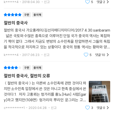
옮긴이의 말 869
k******4
2018.04.30.
신고
5
댓글
2
장 흉노/ 2장
주 875
국내 번역은 중국에 대한 이해가 깊은 동양신화 전문가가 맡았다. 옮긴이
찾아보기 1038
는 중국 신화와 중국의 소수민족에 대한 활발한 연구뿐 아니라 일반 독자
구판
종이책
를 위한 저술도 이어가고 있다. 작가가 쓴 역사 교양서이지만 일반 독자뿐
절반의 중국사
아니라 분야의 연구자들에게도 참고가 될 수 있도록 시와 고사성어는 물
절반의 중국사 가오홍레이/김선자메디치미디어/2017.4.30.sanbaram
론, 국내 독자들에게 낯선 지명과 인명에 대해서도 주석에서 상세하게 설
넓은 국토와 수많은 종족으로 이루어진 단일 국가 중국의 역사는 복잡하
명했다.
기 짝이 없다. 그래서 지금도 변방의 소수민족을 탄압하면서 그들의 독립
을 적극적으로 저지하고 있는 상황이다. 중국의 정통 역사는 황하와 양자
책에 등장하는 낯설고 생소한 민족들과 지도자들의 이야기는 중국 내에서
강의 사이의 중원을 차지했던 역사라 할 수 있다. 그러나 북방의 이민족에
k******4
2017.06.23.
신고
5
댓글
10
큰 반향을 일으켰다. 책의 내용을 기반으로 만들어진 영화 『묵돌』은 LA 세
의해 여러 차례 중원
계민족영화제에서 최우수 민족영화상을 수상했고, 중국작가협회 부주석
구판
종이책
인 장웨이(張煒), 중국의 대표적인 문화계 인사 펑지차이(馮驥才), 소설
가이자 전 시안과기대학 문과대학장 자핑와(賈平凹) 등의 찬사를 받았
절반의 중국사, 절반의 오류
다.
＜절반의 중국사＞는 이른바 소수민족에 관한 것이다.하
지만 소수민족 입장에서 쓴 것은 아니고 한족 중심에서 쓴
역사는 결코 객관적일 수 없다
것이다.1. 저자 고홍뢰는 헝가리를 흉노[Hun] 사람[gar
중국의 소수민족에 대한 시각을 이해할 수 있는 책
y]라고 했지만(108면) 헝가리의 뿌리인 운그리는 고대
그리스어 운그로이 라틴화된 이름이다. 이는 10개 오구
c**********1
2020.04.28.
신고
3
댓글
0
르[부족]라는 뜻이지 흉노사람은 아니다. 역자가 이에 관
모든 역사는 객관적일 수 없고, 화자가 처해 있는 입장과 속해 있는 집단의