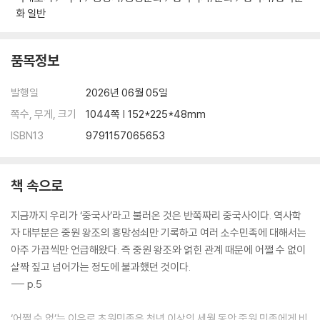
머나먼 동쪽의 동굴에서 거주하다 381 | 발해 383 | 아골타(아구타) 388
화 일반
| 정강의 변 392 | 북송은 왜 무너졌을까 399 | 진회가 남송으로 돌아오다
402 | 상승장군 405 | 가슴 아픈 역사 407 | 개혁의 열기 413 | 누르하치
품목정보
가 나타나다 416 | 이간질 작전 420 | 청 군대가 산해관으로 들어오다 42
4 | 불나방이 불을 향해 달려들다 428 | 머리카락을 지키려면 머리를 잘라
발행일
2026년 06월 05일
야 한다 431 | 흥성한 시대의 그림자 433 | 난감한 상황에 처한 천조 439
쪽수, 무게, 크기
1044쪽 | 152*225*48mm
| 수렴청정 441 | 갑오년의 참담한 실패 443 | 무술년의 회오리바람 446
| 여인의 ‘대청’ 449 | 드디어 마지막 종이 울리다 454 | ‘피에로’의 복위
ISBN13
9791157065653
운동 457 | 마지막 황제 459
책 속으로
제9장 강
한인의 조상은 양치기였다 467 | ‘양치기 소년과 늑대’ 468 | 미인계 472
지금까지 우리가 ‘중국사’라고 불러온 것은 반쪽짜리 중국사이다. 역사학
| ‘무익원검’전설 475 | 흉노를 버리고 한 왕조에 투항한 왕 477 | 여인국
자 대부분은 중원 왕조의 흥망성쇠만 기록하고 여러 소수민족에 대해서는
479 | 동쪽으로, 동쪽으로 481 | 만년진왕 484 | 착한 사람이 나라를 망
아주 가끔씩만 언급해왔다. 즉 중원 왕조와 얽힌 관계 때문에 어쩔 수 없이
친다 486 | 당항강 490 | 역사가 갑자기 방향을 바꾸다 492 | 서하 494
살짝 짚고 넘어가는 정도에 불과했던 것이다.
| 몽골과 서하 500 | 후손들은 여전히 남아 있고 505
--- p.5
제10장 토번
‘어쩔 수 없’는 이유로 초원민족은 천년 이상의 세월 동안 중원 민족에게 비