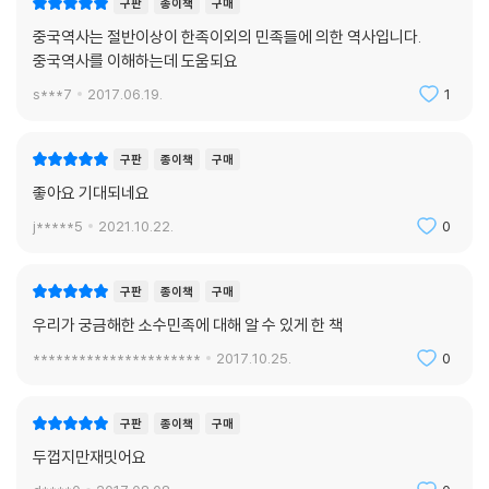
구판
종이책
구매
중국역사는 절반이상이 한족이외의 민족들에 의한 역사입니다.
중국역사를 이해하는데 도움되요
s***7
2017.06.19.
1
구판
종이책
구매
좋아요 기대되네요
j*****5
2021.10.22.
0
구판
종이책
구매
우리가 궁금해한 소수민족에 대해 알 수 있게 한 책
**********************
2017.10.25.
0
구판
종이책
구매
두껍지만재밋어요