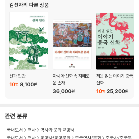
‘구세주’ 277 | 우상 파괴자 279 | 델리에 불어온 300년의 비바람 280 |
김선자
의 다른 상품
‘다리를 저는’ 티무르 282 | 갠지스강의 빛나는 햇살 286 | 사랑이 남긴 불
후의 걸작, 타지마할 288 | 비둘기가 까치집을 점령하다 291 | 온 힘을 다
해 모험을 하다 293
제6장 회골
피의 바다에서 진한 복수를 299 | 천리에 백조 깃털을 보내다 301 | 대막
의 패자 303 | 안사의 난 전후 305 | 당과 회흘의 혼인 312 | 내부의 적이
나라를 팔다 314 | 이슬람에 귀의하다 317 | 『돌궐어대사전』 320 | 몽골
의 사위가 되다 324 | 향비의 전설 326 | 좌종당의 서부 정벌 328 | 어제
신과 인간
아시아 신화 속 지혜로
처음 읽는 이야기 중국
와 헤어지다 331 | 시적인 곳, 신장위구르자치구 336
운 존재
신화
10
8,100
%
원
36,000
10
25,200
%
원
원
제7장 거란
백마와 청우의 전설 341 | 개국공신 343 | 중천에 뜬 해처럼 345 | 여걸
소작 350 | 전연의 맹 354 | 연못의 물을 퍼내고 고기를 잡다 357 | 남은
숨을 몰아쉬다 362 | 멀리 날아가다 367 | 서요의 멸망 371 | ‘북극곰’과
관련 분류
산수를 하다 374
국내도서
역사
역사와 문화 교양서
제8장 말갈
국내도서
역사
동양사/동양문화
중국역사/문화
중국사/중국문