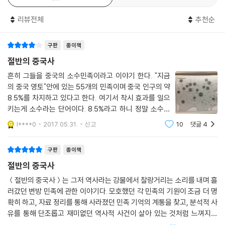
질렀다거나, 온 집안에 붉은 빛이 가득하거나 혹은 행성이 떨어졌다는 등
담한 창의성 764 | 민월 767 | 조타와 남월 770 | 천고일녀 774 | 위대한
나 언어 등을 기반으로 한 민족 개념은 집단의 기원을 설명하고 소속감과
의 이야기가 나오는 것과 비슷하다.
리뷰전체
추천순
결정 778 | 따이·까다이어파 10자매 781
정체성을 설명하는데 여전히 유효하다. 지금까지 국내에서 한족과 각축을
--- p.642
벌였던 민족들, 남방의 여러 왕조들, 초원을 누비던 제국들의 이야기를 한
제16장 서남이
구판
종이책
데 모아둔 책은 없었다. 중국 내 여러 민족의 역사를 집대성한 이 책은 그동
저자는 오랜 공력을 바탕으로 북방 초원을 치달렸던 유목민족들의 역사를
윈난에 도착하다 795 | 남중의 큰 성씨들 798 | 남조와 토번, 당이 써내려
안 우리가 알지 못했던, 혹은 굳이 알려고 하지 않았던 또 다른 기억을 훑어
절반의 중국사
서술하고, 중원의 왕조를 위협했던 토번이나 서하 영웅들의 이야기를 써
간 ‘삼국지’ 800 | 단씨의 대리국 803 | 꼭두각시 왕 805 | 티베트·버마어
볼 수 있는 기회를 독자들에게 제공한다. 저자가 들려주는 열여덟 개 민족
흔히 그들을 중국의 소수민족이라고 이야기 한다. "지금
내려간다. 그리고 우리에게는 낯선 서남부 지역의 여러 왕조들에 얽힌 이
파의 형제자매들 809
의 이야기를 따라가다 보면 지금 중국에 거주하는 소수민족들의 기원도 조
의 중국 영토"안에 있는 55개의 민족이며 중국 인구의 약
야기도 들려준다. 그래서 이 책은 매우 낯설고 신비로우며 흥미롭다. 한 권
금은 알 수 있을 것이다. 나아가 중국이 어떻게 지금에 이르렀는지에 대해
8.5%를 차지하고 있다고 한다. 여기서 착시 효과를 일으
의 책 안에서 과거 중국 땅에 존재했던 여러 민족들의 이야기를 한꺼번에
제17장 복
보다 폭넓은 시각을 갖게 될 것이다.
키는게 소수라는 단어이다. 8.5%라고 하니 정말 소수민
볼 수 있다는 것은 이 책의 가장 빼어난 장점이다. 그리고 동시에 저자가 이
야랑은 정말 스스로를 크다고 여겼을까 827 | 지위가 내려가다 830 | 역
족이구나라는 생각이 들지만 그곳이 어디인가 중국이다.
l****0
2017.05.31.
신고
10
댓글
4
책의 제목을 왜 ‘절반의 중국사’라고 붙였는지 이해하게 해준다.
사의 필연 831 | 침묵을 선택하다 833 | ‘파천황’ 이야기 834 | 애뢰왕 83
13억이라는 거대한 숫자와 비교하는 상대적 비율이 아닌
이야기로 풀어낸 역사 교양서
8 | 몽·크메르어파 삼형제 840 | 몽·크메르어파 세 자매 846
--- p.869
단순 인구로 보면 그들은 소수민족이 아니다. 만
동양신화 전문가가 번역하다
구판
종이책
절반의 중국사
제18장 누란
중국 국토자원 작가협회 부주석이자 중국 작가협회 회원인 저자는 작가답
머나먼 오아시스 저편 851 | 실크로드의 보석 853 | 누란의 이름이 바뀌
게 다양한 시와 고사성어 등을 활용해 이야기로 역사를 풀어냈다. 엄밀한
＜절반의 중국사＞는 그저 역사라는 강물에서 찰랑거리는 소리를 내며 흘
다 855 | 신비롭게 사라지다 858 | 놀라운 사건이 일어나다 863 | 누란에
러갔던 변방 민족에 관한 이야기다. 모호했던 각 민족의 기원이 조금 더 명
역사서와 달리 개인적 감상과 비평도 곳곳에 들어 있다. 덕분에 중국에서
묻다 866
확히 하고, 자료 정리를 통해 사라졌던 민족 기억의 계통을 찾고, 분석적 사
폭넓은 독자를 대상으로 하는 역사 교양서로 자리 잡았고 위구르어, 몽골
유를 통해 단조롭고 재미없던 역사적 사건이 살아 있는 것처럼 느껴지게
어, 키르기스어 등 여러 언어로 번역되었다.
하는 것이 저자의 역할이었다고 말한다. 모두 18장으로 나누어 설명한다. 1