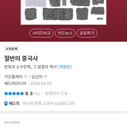
사이즈비교
카드뉴스
공유하기
소득공제
절반의 중국사
한족과 소수민족, 그 얽힘의 역사
개정판
가오훙레이
저
김선자
역
메디치미디어
2026.06.05.
9.3
판매지수
174
12
베스트
역사와 문화 교양서 top100 3주
55,000
원