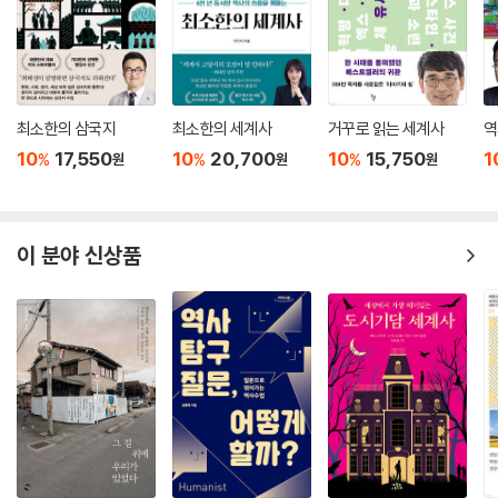
최소한의 삼국지
최소한의 세계사
거꾸로 읽는 세계사
역
10
17,550
10
20,700
10
15,750
1
%
%
%
원
원
원
이 분야 신상품