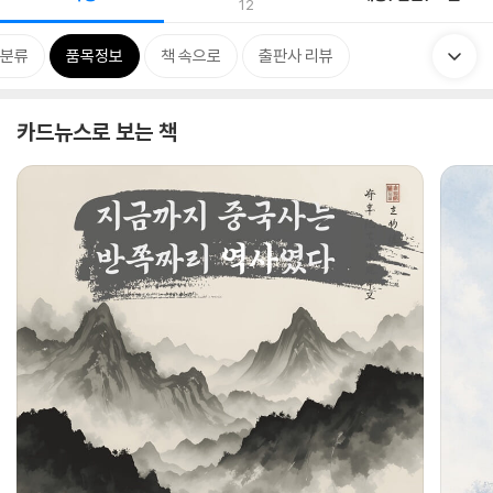
12
분류
품목정보
책 속으로
출판사 리뷰
카드뉴스로 보는 책