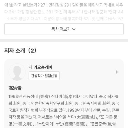
왜 ‘호’라고 불렀는가? 27 | 만리장성 29 | 맏아들을 폐위하고 막내를 세우
다 34 | 가장 강성한 흉노 38 | ‘화친’의 유래 41 | 한나라 장군과 ‘연지’ 44
| 소무가 양을 치다 47 | 이릉이 흉노에 항복하다 53 | 첫 번째 ‘매국노’ 57
| 형제끼리 싸우다 59 | 왕소군이 새외로 나가다 62 | 남흉노와 북흉노 67
목차 더보기
| 호가의 노래 열여덟 수 69 | 첫 번째 이민족 왕조 73 | 북한과 서진, 동진
74 | 도각흉노의 황권 78 | 노수호 북량국 82 | 철불대하 86 | 사라진 계
호 91 | 하늘 끝으로 망명하다 93 | 유럽의 대란 97 | 신의 채찍 99 | 사랑
저자 소개
2
에 미치다 102 | 초원제국의 죽음 105 | 헝가리는 흉노의 후손인가? 108
제2장 오환과 선비
저
가오훙레이
연 장성의 유래 113 | 동호가 둘로 나뉘다 115 | 한 왕조의 정찰병 117 | 조
관심작가 알림신청
조가 오환을 정벌하다 119 | 선비의 남하 124 | 모용선비 127 | 영웅 아버
지와 보잘것없는 아들 131 | 후연에 관한 기괴한 이야기 134 | 순식간에 사
高洪雷
라져버린 서연 137 | 음악 때문에 나라가 망하다 140 | 스러져간 서진 14
1964년 산둥성(山東省) 신타이(新泰)에서 태어났다. 중국 작가협
3 | 남량 판 ‘돈키호테’ 146 | 탁발씨의 건국 149 | 왕의 귀환 151 | 불교가
회 회원, 중국 인류학민족학연구회 회원, 중국 민족사학회 회원, 중국
중국으로 들어오다 154 | 태무제의 불교 탄압 157 | 불교의 부흥 161 | 효
국토자원작가협회 부주석으로 있다. 1990년대부터 산문, 수필, 전문
문제의 개혁 164 | 북위의 남은 이야기 167 | 2대 반에 걸친 꼭두각시 171
저작 등을 펴냈다. 저서로는 『서역을 쓰다(大寫西域)』, 『또 다른 문
| 불교가 다시 재앙을 당하다 175 | 스물한 살의 태상황 177 | 수에 길을 내
명(一種文明)』, 『누란이여! 누란(樓蘭?樓蘭)』, 『풍골중국(風骨