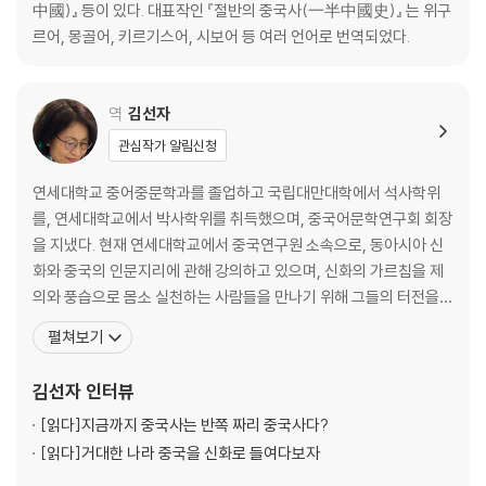
어주다 179 | 당시唐詩에 나타난 나라 181 | 틈바구니를 오가다 185 | 시
中國)』 등이 있다. 대표작인 『절반의 중국사(一半中國史)』 는 위구
보족의 대장정 187 | ‘오호난화’에 대하여 189
르어, 몽골어, 키르기스어, 시보어 등 여러 언어로 번역되었다.
제3장 유연
세 번째 초원제국 195| 능력 있는 자가 우리를 이끌라 199 | ‘전쟁의 신’과
역
김선자
‘성스러운 여인’ 204 | 은혜를 원수로 갚다 207 | 맥적산의 안개비 209 |
관심작가 알림신청
지붕 위의 산양 213 | 유럽을 시끄럽게 하다 216
연세대학교 중어중문학과를 졸업하고 국립대만대학에서 석사학위
제4장 백흉노
를, 연세대학교에서 박사학위를 취득했으며, 중국어문학연구회 회장
백흉노는 흉노인가? 225 | 사산조 페르시아와 에프탈 227 | 인도까지 쳐
을 지냈다. 현재 연세대학교에서 중국연구원 소속으로, 동아시아 신
들어가다 229 | 조로아스터교에 마음을 묶고 230 | 어쩌면 돌아가는 길 2
화와 중국의 인문지리에 관해 강의하고 있으며, 신화의 가르침을 제
34
의와 풍습으로 몸소 실천하는 사람들을 만나기 위해 그들의 터전을
끊임없이 찾아다니고 있다. 중국이라는 지리적 영역 안에 살고 있는
펼쳐보기
제5장 돌궐
소수민족들을 찾아가 그들의 생생한 삶의 현장과 신화를 우리에게 소
돌궐의 기원은 어디인가 239 | 초원의 꿈 242 | 원한의 씨앗을 뿌리다 24
개하는 것은 바로 그런 작업의 일환이며, 동아시아 여러 민족들의 신
김선자
인터뷰
5 | 보복의 기회를 얻다 248 | 싸우지도 않았는데 자중지란이 일어나다 2
과 제주의 신들을 함께 소개하는 일에 첫발을 디뎠다. 중국을 대표하
50 | ‘가짜’ 당 왕조, 후당 253 | 아들 황제 257 | 두 개의 ‘한’ 왕조를 다시
[읽다]
지금까지 중국사는 반쪽 짜리 중국사다?
는
만들다 259 | 불가리아의 내력 262 | 오스만 술탄 263 | 기독교 속으로 2
[읽다]
거대한 나라 중국을 신화로 들여다보자
65 | 비잔티움을 짓밟다 270 | ‘유럽의 병든 자’ 오스만제국 273 | 터키의