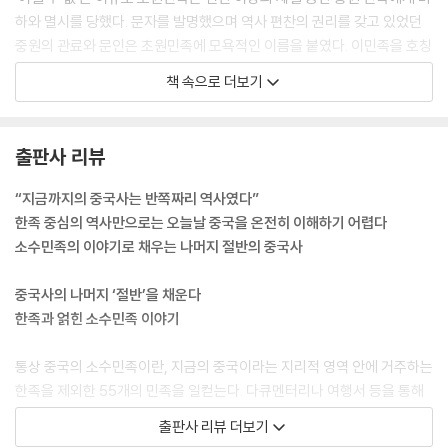
선사시대 문명의 흔적을 찾아 511 | 매가 창공을 가로지르다 514 | 천 리의
하와 멸시를 당했다. 문자를 발명했으며 역사 편찬의 권리를 갖고 있었던
인연 516 | 문성공주가 티베트로 간 경로 519 | 감정이 지나치면 오히려
중원의 관료와 문인은 초원민족에 모욕적인 이름을 붙였다. 이민족을 호칭
공허한 법이라 521 | 아득하고 비장한 구게 524 | 고원의 기쁜 소식 530 |
하는 데 대부분 ‘견犭’ 자가 붙은 것이 가장 확실한 증거이다.
달라이와 판첸 533 | 부탄과 시킴 538 | 영국군이 티베트에 들어오다 54
책 속으로 더보기
--- p.28
1 | 맥마흔 라인 544 | 동이 트기 전의 짙은 어둠 546 | 과거와 이별하다 5
49 | 극한에 도전하다 552
하지만 아버지는 매처럼 눈빛이 깊은 맏아들을 낮게 평가했다. 아버지의
출판사 리뷰
의도가 무엇인지 마침내 알게 된 묵돌은 아버지에게 원한을 품게 되었다.
제11장 저
부자지간의 정 따위는 잔혹한 현실 앞에서 무정하게 사라져버렸다. 사실
내지로의 이주 557 | 저인의 지도자 제만년 559 | 이수의 ‘성한’ 563 | 뚱
“지금까지의 중국사는 반쪽짜리 역사였다”
별로 이상할 것도 없는 일이다. 닭이 알을 낳지만, 알은 더는 닭에 속해 있
보 황제 567 | 북방을 통일하다 570 | 비수대전 573 | 검은색 마침표 57
한족 중심의 역사만으로는 오늘날 중국을 온전히 이해하기 어렵다
지 않았다.
8 | 저녁노을, 저녁 햇살 580 | 생존을 위한 여러 방법 583 | ‘백마인’에 대
소수민족의 이야기로 채우는 나머지 절반의 중국사
--- p.35
한 오해와 진실 585
중국사의 나머지 ‘절반’을 채운다
진의 밝은 달, 한의 관문은 여전한데,
제12장 월지
한족과 얽힌 소수민족 이야기
만 리 길 전쟁터에 나갔던 사람들은 돌아오지 않는구나.
인도·유럽어족의 대이주 591 | 하서로 패주하다 595 | 장건이 서역으로
위청과 이광 장군이 지금도 있다면,
출사하다 598 | 쿠샨 왕조의 굴기 603 | ‘특급’ 자객 605 | 불교 전파 노선
통상 중국의 소수민족이란, 지금의 중국이라는 지리적 영역 안에 거주하는
북쪽의 적들이 음산을 넘어오지 못하게 할 텐데.
610 | 쿠샨의 멸망 614 | 소무구성 616 | 영웅은 출신을 묻지 않는다 620
한족을 제외한 55개의 민족을 일컫는다. 다큐멘터리나 여행서 등을 통해
--- p.45
| 천하를 놓고 다투다 623 | 질그릇 가마가 천둥소리를 내며 울리다 624 |
이들의 생활상은 조금씩 알려지고 있지만 정작 그들이 어디에서 왔는지,
출판사 리뷰 더보기
민족 대학살 628 | 후경의 난 631
그들과 관련해 어떠한 이야기가 얽혀 있는지는 우리에게 잘 알려져 있지