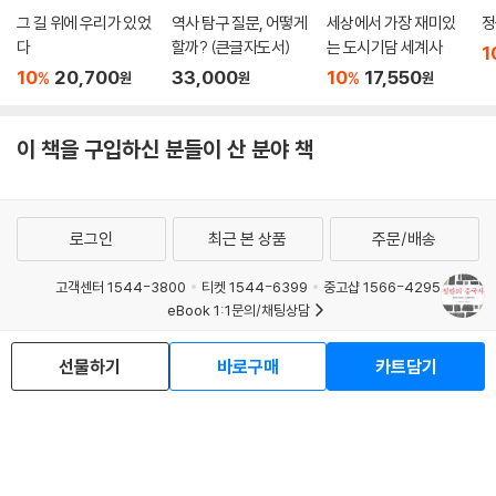
그 길 위에 우리가 있었
역사 탐구 질문, 어떻게
세상에서 가장 재미있
정
다
할까? (큰글자도서)
는 도시기담 세계사
1
10
20,700
33,000
10
17,550
%
%
원
원
원
이 책을 구입하신 분들이 산 분야 책
로그인
최근 본 상품
주문/배송
고객센터 1544-3800
티켓 1544-6399
중고샵 1566-4295
eBook 1:1문의/채팅상담
예스이십사(주) 사업자 정보
선물하기
바로구매
카트담기
이용약관
개인정보처리방침
청소년보호정책
PC버전
회사소개
거래처관계자께
도서홍보
광고
Copyright © YES24 Corp. All Rights Reserved.
MATOM1