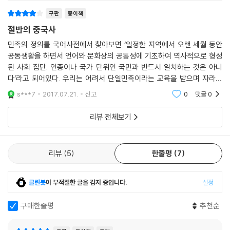
한 역주를 달았으면 좋았지만 이상하게도 침묵
상식이 시각에 영향을 미치곤 한다. 역사 분야에서 중국은 그 지리적 영역
구판
종이책
안에 존재했던 모든 왕조와 민족의 역사를 ‘중국사’로 포함시키려는 경향
절반의 중국사
을 띄는데, 이는 ‘동북공정’을 포함한 ‘역사공정’의 기본 관점이다. 이 책 역
시 이러한 경향과 궤를 같이하고 있으며, 중국의 전국 당원 교육 연수코스
민족의 정의를 국어사전에서 찾아보면 ‘일정한 지역에서 오랜 세월 동안
공동생활을 하면서 언어와 문화상의 공통성에 기초하여 역사적으로 형성
의 교재로 쓰인 것도 이와 연관이 있다고 볼 수 있겠다.
된 사회 집단. 인종이나 국가 단위인 국민과 반드시 일치하는 것은 아니
다’라고 되어있다. 우리는 어려서 단일민족이라는 교육을 받으며 자라왔
그러나 중국의 ‘역사공정’에 대해서는 주로 학계에서 논의가 이어지고 있
다. 적어도 우리 세대는 그렇게 교육을 받았었다. 그러나 우리도 ‘다문화 가
을 뿐이고, 중국 내에서 일반 독자들에게 읽히는 역사 교양서가 어떤 내용
s***7
2017.07.21.
신고
0
댓글
0
정’이라는 개념이
을 담고 있는지 우리는 잘 알지 못한다. 따라서 이 책은 중국의 소수민족의
리뷰 전체보기
역사를 집대성해 소개하는 동시에, 이를 이야기하는 중국의 일반적인 시각
이 어떤지도 가늠하게 해줄 것이다.
리뷰
5
한줄평
7
옮긴이는 국내 독자들을 위해 단어나 서술에 객관성이 떨어지는 지점에 촘
촘히 주석을 달았다. 또한 저자의 시각을 설명하는 데에 그치지 않고 중국
학계와 국내 학계의 관련 연구 동향까지 소개하고자 많은 공을 들였다. 본
클린봇
이 부적절한 글을 감지 중입니다.
설정
문과 더불어 약 150페이지 분량의 역주를 살펴본다면 옮긴이의 말처럼 ‘제
대로 된 역사 인식이 무엇인지’ 생각해볼 수 있을 것이다.
구매한줄평
추천순