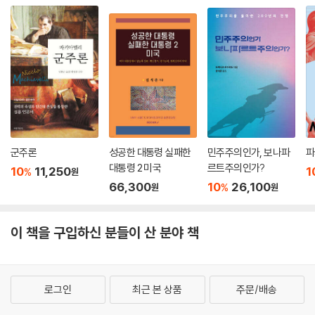
끌어들이고 싶어하는 사람들, 즉 노동자들을 놀라게 해서는 안 된다는 점
이 중요했다. - 231～232쪽
7장?이제 우리는 합법적이다. 아무래도 상관없지만, 어쨌든 합법적이다
(1930～1931)
히틀러는 (1930년) 4월 26일, 뮌헨의 지도자 회의에 참석하려고 전국에
서 모여든 최고 간부들 앞에서, 슈트라서 형제와 그 추종자들에 반대하는
공식 입장을 발표했다. 슈트라서 진영은 그동안 히틀러가 독일국가인민당
군주론
성공한 대통령 실패한
민주주의인가, 보나파
파
에 접근하는 것과 유력 실업가들의 호의를 얻으려는 알랑거림을 비판해 왔
대통령 2 미국
르트주의인가?
10
11,250
1
%
원
고, 거침없는 반자본주의 노선을 과시하면서 포괄적인 국유화 조치와 소련
66,300
10
26,100
%
원
원
과의 동맹을 주장했다. …… 괴벨스가 이 일을 그토록 격정적으로 일기에
쓴 것은 히틀러가 거의 1년 전부터 그에게 약속했던 것을 마침내 실천에 옮
겼기 때문이기도 할 것이다. 슈트라서 형제들에 대한 ‘앙갚음’(사실 이는
이 책을 구입하신 분들이 산 분야 책
온건한 비판에 더 가까웠지만) 후에 히틀러는 다시 자리에서 일어나서 “쥐
죽은 듯이 고요한” 가운데 괴벨스를 제국선전책에 임명한다고 선언했던
것이다. 마침내 괴벨스는 그레고어 슈트라서가 1927년 히틀러에게 양도
로그인
최근 본 상품
주문/배송
했던 그 자리를 얻었다. - 258, 260쪽