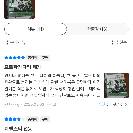
나치 운동의 순교자 호르스트 베셀부터 ‘사막의 여우’ 에르빈 로멜 장군까
하거나 책들에 파묻혔다고 나중에 회고했다. 오스발트 슈펭글러의《서구의
지, 괴벨스는 수많은 영웅을 만들어 독일인들에게 나치즘의 역사적 사명과
몰락》을 읽은 것도 전반적으로 그의 심리 상태를 보여주고 있었다. 그 니체
위대함을 각인시키고 나아가 전쟁 의지를 북돋웠다. 그러나 괴벨스가 만든
모방자가 쓴 역사 형태학에서 괴벨스는 모든 문화가 생성과 소멸이라는 존
최고의 작품은 바로 ‘히틀러’ 그 자체였다. 그의 지칠 줄 모르는 선전은 히
재의 영원한 법칙에 묶여 있다는 것을 읽었다. 그는 지금이 영혼이 없는 물
리뷰
11
한줄평
16
틀러를 오류를 저지르지 않는 신적 존재로 만들며 ‘총통 신화’를 일구어냈
질의 시대, 산업과 ‘문명’의 시대가 도래하고 모든 문화가 소멸하기 시작하
다. 독일의 전 민족이 몰락의 순간까지 히틀러에게 복종하도록 이끌었다.
는 때임을 그 책에서 읽었다. 그 시대의 대다수 사람들처럼 그도 이미 1차
구매리뷰
추천순
독일 국민들은 전쟁뿐 아니라, 나치가 저지른 수많은 끔찍하고 잔인하고
세계대전 전에 쓴 그 책이 독일의 현재를 통해 입증되고 있다고 보았다. 슈
광적인 모든 일들의 책임과 죄를 히틀러가 아닌 다른 나치 지도자들에게
펭글러의 책은 여전히 괴벨스의 희망이었던 ‘정의로운 세계’의 비전에 가
종이책
구매
돌렸다. ‘총통’은 그런 일을 저지르기엔 너무도 숭고한 존재였기 때문이다.
위표를 그었다. 영원한 생성과 소멸의 법칙에 따르면 오로지 강자가 지배
프로파간다의 제왕
해야 하기 때문이다. - 80쪽
실제로 독일인 대다수가 ‘총통’을 숭배하게 되었다. 초인(超人)의 모든 속
언제나 흥미를 끄는 나치와 히틀러, 그 중 프로파간다의
성들이 그에게 부여되었다. 그는 “누구와도, 그 무엇에 의해서도 결합되어
제왕으로 불리는 괴벨스에 관한 책이름은 유명한데 아직
3장?회의주의를 이겨내자. 나는 강하고자, 믿고자 한다 (1921～1923)
있지 않은, 신처럼 고독하게 살아가는 생의 공간”, 오직 그를 위하여 존재
읽어본 적은 없어서 포인트가 적당히 쌓인 김에 구매아직
하며 그외에는 아무도, 특히 여자는 들어갈 수 없어 보이는 무인지경 안에
읽는 중이지만 그 유명세와 생애 만으로도 계속 흥미가 생
1923년 1월 2일 괴벨스는 드레스덴 은행에서 일을 시작했다. …… 그는 박
서 살고 있다는 것이다. 그 결과, 그에게 기도하고, 그를 직접 보면 도취에
겨 읽게 된다두꺼움이 장점인 책
k*****g
2025.05.03.
신고
0
댓글
0
사 학위가 있었지만 직장 생활에서는 여전히 ‘딱한 녀석’에 불과했다. ……
빠지고, 심지어 집 한쪽에 있는 “하느님을 위한 공간”을 “총통을 위한 공
다시 몸도 허약해지고 신경쇠약에 걸린 괴벨스는 매일 은행에서 겪는 일도
간”으로 만들어 사진과 꽃으로 장식한 것은 바로 여자들이었다. 그러한 ‘총
종이책
구매
부당하다고 느꼈다. 인플레이션 때문에 소시민들은 저축한 돈을 잃어 가는
통’ 숭배는 매일 수천 통씩 히틀러의 관저에 도착하는 흠모의 편지와 꽃들
반면 토지와 현물을 담보로 한 채무는 사실상 무효화되어 갔기 때문에 그
괴벨스의 선동
로 잘 나타났다. - 577～578쪽