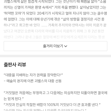
괴벨스에게 삶은 힘겹게 시작되었다. 그는 갓난아기 때 폐렴을 앓아 “소름
끼치는 신열이 가져온 환영 속에서” 거의 죽을 뻔했다. 살아남았지만 그는
‘허약한 꼬마’가 되었다. 20세기가 시작되고 얼마 지나지 않아 그는 골수염
에 걸렸다. 그는 이에 대해 유년기에 겪은 “삶의 방향을 결정지은 사건 중
하나”라고 회고한 바 있다. …… 가족의 주치의와 안마사는 이미 치료가 끝
났다고 여겼던 오른쪽 다리의 마비를 다시 치료하기 위해 그 후 2년 동안
애썼다. 그러나 끝내 그들은 절망에 빠진 부모에게 요제프의 다리는 평생
동안 마비될 것이고 성장이 지체될 것이며 점차 만곡족(彎曲足)이 될 것
줄거리 더보기
이라고 말할 수밖에 없었다. …… 어른들의 모욕적이고 동정 어린 시선과
친구들의 놀림 때문에 괴벨스는 신체적 장애가 모든 것에 그늘을 드리운다
고 여기게 되었다. 그리하여 자신을 열등하다고 생각하고 집 밖으로 나가
출판사 리뷰
기를 꺼리게 되었다. - 22～23쪽
“대중을 지배하는 자가 권력을 장악한다!”
괴벨스도 한스 형이나 급우 프리츠 프랑이나 얼마 전 사귄 리하르트 플리
- 예술의 경지에 이른 괴벨스의 대중 선동
스게스처럼, 조국을 위해 곧바로 출정하려 했다. 그는 어느 작문에 쓴 것처
럼, “처와 자식을 위하여, 가정을 위하여, 고향과 조국을 위하여, 싱싱한 젊
“거짓말은 처음에는 부정하고 그 다음에는 의심하지만 되풀이하면 결국에
은 목숨을 내놓으려 출정하는 병사는 조국에 가장 고귀하고 명예로운 봉사
는 믿게 된다.”
를 하는 것”이라고 보았기 때문이다. 그러나 그는 저주스러운 장애 때문에
“거짓과 진실의 적절한 배합이 100%의 거짓보다 더 큰 효과를 낸다.”
또 한 번 이방인에 머물러야 했다. …… 젊은이들을 사로잡은 민족적 열광
“승리한 자는 진실을 말했느냐 따위를 추궁당하지 않는다.”