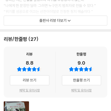
은 요제프 괴벨스의 출신 성분도 가릴 수 있었다. 거의 성인에 가까운 중등
“나에게 한 문장만 달라. 그러면 누구든지 범죄자로 만들 수 있다.”
학교 고학년이 된 괴벨스가 ‘스탠드 칼라 프롤레타리아’의 아들로서 부유
“위기를 성공으로 이끄는 선전이야말로 진정한 정치 예술이다.”
한 상인, 관리, 의사의 자녀들과 함께 지내는 일은 아무래도 전시보다는 평
“선전가는 국민의 흔들리는 영혼을 이해하는 예술가가 되어야 한다.”
출판사 리뷰 더보기
화시에 더 힘들었을 것이다. 젊은 괴벨스가 ‘진정한 민족공동체(Volksge
“선전은 창조와 생산적 상상력에 관련된 문제이다.”
meinschaft)’라는 비전을 진지하게 품게 된 데는 이러한 이유도 있었을
“피에 굶주리고 복수에 목마른 적에 맞서려면 무엇보다 한없는 증오를 활
것이다. - 33, 35쪽
용해야 한다.”
리뷰/한줄평
27
“정치란 불가능의 기적을 일구어내는 것이다.”
2장?내 안의 혼돈 (1917～1921)
“우리는 모든 시대를 통틀어 가장 위대한 정치인으로 역사에 이름을 남길
것이다. 아니면 가장 악랄한 범죄자로.”
리뷰
한줄평
괴벨스는 특이하게도 사회적인 갈등도 모두 이 (바이마르) 공화국의 책임
“전쟁에서 승리하려면 반드시 국민들에게 낙관적 전망을 심어줘야 한다.
8.8
9.0
이라고 여겼다. 그는 항상 빈털터리인 ‘가련한 악마’인 자신과 연인인 안카
그래서 긴장을 해소하고 유쾌함을 주는 오락 영화가 필요하다. 그러나 영
슈탈헤름 사이에 존재하는 사회적 장벽을 느낄 때마다 사회적인 갈등을 더
화야말로 일급의 민족 교육 수단인 만큼, 모든 영화는 면밀히 구성되고 조
욱 중요하게 여기게 되었다. …… 특히 마음 아팠던 일은 안카 슈탈헤름의
직되어야 한다.”
리뷰 쓰기
한줄평 쓰기
가족이 그녀에게 빈털터리 장애인과 너무 가까이 하지 말라고 계속 충고를
“국민들에게 무조건 불쾌한 뉴스를 숨기는 것은 심각한 실수이다. 적당한
했던 일이었다. …… 라이트에서 괴벨스는 조직화된 노동자들과 토론을 벌
낙관주의를 기본 태도로 삼아야 하지만, 모든 부문에서 좀 더 현실적으로
혜택 및 유의사항
혜택 및 유의사항
이기까지 했다. “이런 방식으로 노동자 계층의 운동을 어느 정도 이해할 수
변해야 한다. 국민들은 이를 능히 소화해낼 수 있고 또한 그래야만 한다.”
있는 것이다.” - 60～62쪽
‘총통 신화’의 창조자
(안카 슈탈헤름과 헤어진 뒤) 괴벨스는 절망을 이기려고 ‘술고래’ 노릇을