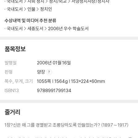
국내도서
사회 정치
정치/외교
서양정치사상/정치사
국내도서
인물
정치인
수상내역 및 미디어 추천 분류
국내도서
세종도서
2006년 우수 학술도서
품목정보
발행일
2006년 01월 16일
판형
양장
쪽수, 무게, 크기
1055쪽 | 1564g | 153*224*60mm
ISBN13
9788991799134
줄거리
1장?신은 왜 그를 경멸받고 조롱당하도록 만들었는가? (1897～1917)