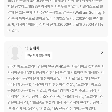
1952년 독일의 오버프랑켄에서 태어났다. 대학에서 역사학과 독문
■ 에필로그
학을 공부하고 1983년 역사학 박사학위를 받았다. 저널리스트로 활
■ 주석
약해 온 그는 현재 시사주간신문 《벨트 암 존탁(Welt am Sonntg)》
■ 옮긴이 후기
의 수석 특파원으로 일하고 있다. 『괴벨스 일기』(2002년)를 편집했
■ 요제프 괴벨스 연보
으며, 저서에 『히틀러, 정치적 전기』(2003년), 『로멜』(2004년) 등
■ 용어,인명 찾아보기
이 있다.
역
김태희
관심작가 알림신청
건국대학교 모빌리티인문학 연구원 HK교수. 서울대학교 철학과에서
박사학위를 받았다. 현상학의 현대적 해석에 기초하여 현대사회의 이
동성·시간·공간의 문제에 천착하고 있다. 저서로 『모빌리티 인문학
미래세계』(공저), 『시간에 대한 현상학적 성찰』, 『모빌리티 에토스
공통문화』(공저) 등이 있고, 역서로 『경제학-철학 수고』, 『상상, 이
미지의식, 기억』(공역), 『소외와 가속』, 『사물과 공간』, 『모빌리티와
인문학』(공역), 『에드문트 후설의 내적 시간의식의 현상학』(공역),
『헤겔의 세계』(공역), 『괴벨스, 대중 선동의 심리학』 등이 있다.