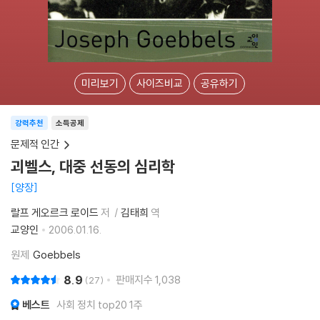
미리보기
사이즈비교
공유하기
강력추천
소득공제
문제적 인간
괴벨스, 대중 선동의 심리학
양장
랄프 게오르크 로이드
저
김태희
역
교양인
2006.01.16.
원제
Goebbels
8.9
판매지수
1,038
27
베스트
사회 정치 top20 1주