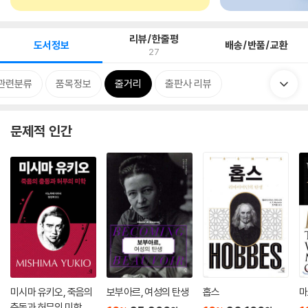
리뷰/한줄평
도서정보
배송/반품/교환
27
관련분류
품목정보
줄거리
출판사 리뷰
문제적 인간
미시마 유키오, 죽음의
보부아르, 여성의 탄생
홉스
마
충동과 허무의 미학