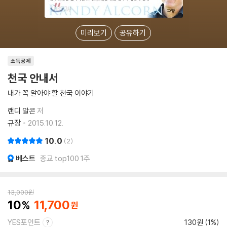
미리보기
공유하기
소득공제
천국 안내서
내가 꼭 알아야 할 천국 이야기
랜디 알콘
저
규장
2015.10.12.
10.0
2
베스트
종교 top100 1주
13,000
원
10
11,700
YES포인트
130원 (1%)