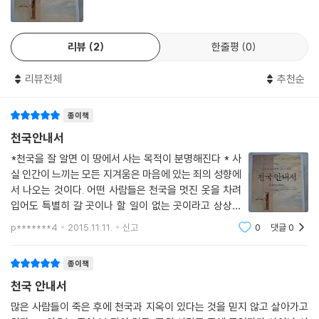
사와 결혼하여 남편의 목회를 돕고 있지요. 제가 이 편지를 쓰는 이유는 랜
디 목사님이 쓰신 《최후의 시간》이라는 책에 대해서 감사드리기 위해서입
리뷰
2
한줄평
0
니다.
일곱 살 때 제가 다니던 기독교 사립학교의 한 선생님은 우리가 천국에 가
리뷰전체
추천순
면 이 세상에 있던 사람들이나 이곳에서 있던 일들은 전혀 기억하지 못할
것이라고 말씀하셨습니다. 그 후로 저는 죽는다는 것이 너무 무서웠습니
종이책
다. 그리고 아직까지도 그 선생님과 다르게 말하는 사람을 본 적이 없습니
다.
천국안내서
저는 책을 읽기 전까지만 해도 천국을 아주 끔찍한 장소라고 생각했습니
*천국을 잘 알면 이 땅에서 사는 목적이 분명해진다 * 사
다. 그러나 이제는 더 이상 죽음이 두렵지 않습니다. 목사님의 책을 통해 천
실 인간이 느끼는 모든 지겨움은 마음에 있는 죄의 성향에
국이 정말 아름답고 놀라운 장소라는 사실을 알게 되었기 때문입니다.
서 나오는 것이다. 어떤 사람들은 천국을 멋진 옷을 차려
지금까지는 천국에 대해 무서워하는 마음을 가졌기 때문에 그리스도인으
입어도 특별히 갈 곳이나 할 일이 없는 곳이라고 상상한
로 성장하며 사는 것이 정말 어려운 일이었습니다. 그런데 그 책을 읽으면
다.길고 긴 영원한 오후에 낮잠이나 자고 하프나 튕기며
p*******4
2015.11.11.
신고
0
댓글
0
황금으로 된 구조물들을 닦는 일 말고는 딱히 할 일이 없
서 무거운 짐을 떨쳐버릴 수 있었고 홀가분해졌습니다. 책에서 피니가 천
는 매우 지겨운 곳이라는 왜곡된 생
국에 가서 경험하는 장면들을 읽을 때마다 계속 눈물이 났습니다. 지금 저
종이책
는 당장이라도 천국에 가고 싶어서 견딜 수 없을 정도랍니다.
천국 안내서
사탄의 거짓말
많은 사람들이 죽은 후에 천국과 지옥이 있다는 것을 믿지 않고 살아가고