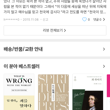
있다. 그 이유는 죽어 본 적이 없고, 주위 사람들 중에 죽었다가 살아난 사
사실 오늘날의 그리스도인들은 천국에 대해 큰 오해를 하고 있다. 그래서
람을 본 적이 없기 때문이다. 그래서 “이 다음에 세상을 떠난 뒤에 지옥에
천국을 고대하는 그리스도인들이 별로 없고, 심지어 천국에 가는 것조차
가지 말고 예수님을 믿고 천국에 갑시다.”라고 전도를 하면 “천국이 있는
두려워한다. 하나님의 백성들이 이렇게 끔찍한 오해에 붙잡혀 있는 이유는
지 지옥이 있는지 죽어봤습니까?” “죽어서 천국이나 지옥에 온 사람이 있
한 가지뿐이다. 바로 ‘사탄’ 때문이다. 마귀가 그리스도인들을 속이고 있는
h*******0
2015.11.08.
신고
0
댓글
0
습니까?
것이다.
리뷰 전체보기
예수님은 마귀에 대해 이렇게 말씀하신다.
거짓을 말할 때마다 제 것으로 말하나니 이는 그가 거짓말쟁이요 거짓의
배송/반품/교환 안내
아비가 되었음이라(요 8:44)
사탄이 가장 좋아하는 거짓말 중에 하나가 바로 천국에 관한 것이다. 요한
이 분야 베스트셀러
계시록 13장 6절을 보자.
짐승이 입을 벌려 하나님을 향하여 비방하되 그의 이름과 그의 장막 곧 하
늘에 사는 자들을 비방하더라(계 13:6)
그렇다. 우리의 원수 마귀는 세 가지, 즉 하나님, 하나님의 백성들, 하나님
의 처소인 천국에 대해 늘 비방한다. 마귀는 천국에서 강제로 추방된 뒤(사
14:12-15) 하나님께만 원한을 품은 것이 아니다. 우리, 그리고 이제 더 이