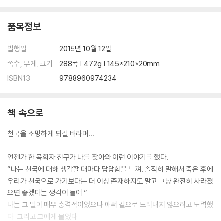
품목정보
발행일
2015년 10월 12일
쪽수, 무게, 크기
288쪽 | 472g | 145*210*20mm
ISBN13
9788960974234
책 속으로
천국을 소망하게 되길 바라며…
언젠가 한 목회자 친구가 나를 찾아와 이런 이야기를 했다.
“나는 천국에 대해 생각할 때마다 답답함을 느껴. 솔직히 말해서 죽은 후에
우리가 천국으로 가기보다는 더 이상 존재하지도 말고 그냥 완전히 사라졌
으면 좋겠다는 생각이 들어.”
나는 그 말이 매우 충격적이었으나 애써 겉으로 드러내지 않으려고 노력했
다. 그리고 그에게 물었다.