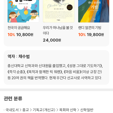
20 하나님이 주시는 상급
21 단 한 번의 기회
22 인생을 바라보는 눈
23 영원한 보물
24 사망에서 생명으로 가는 길
천국이 궁금해요
우리가 하나님을 볼 것
랜디 알콘의 기빙
25 천국은 아직도 진행 중
이다
10
10,800
10
19,800
%
%
원
원
24,000
원
마치는 글
역자 : 채수범
총신대학교 신학과와 신대원을 졸업했고, 《성경 그대로 기도하기》,
《즉각 순종》, 《목적과 함께한 릭 워렌》, 《마음 비움》(이상 규장 간)
등 20여 권의 책을 번역했다. 현재 우간다 선교사로 사역하고 있다.
관련 분류
국내도서
종교
기독교(개신교)
목회와 신학
신학일반