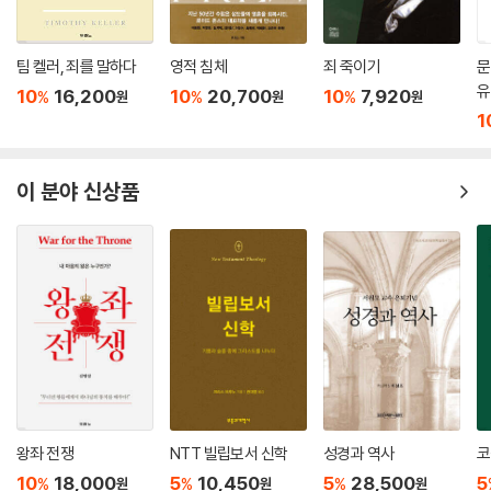
상 마귀가 거하지 못하게 된 장소인 천국에 대해서도 원한을 품었다(마귀
는 우리가 자신이 쫓겨난 바로 그 집에서 살 권한을 얻게 된 것을 알고 미칠
팀 켈러, 죄를 말하다
영적 침체
죄 죽이기
문
지경이 되었을 것이다). 또한 하나님께서는 우리에게 우리의 마음과 생각
유
을 천국에 고정시키고, 그곳을 바라보며 소망을 품고 살라고 말씀하신다
10
16,200
10
20,700
10
7,920
%
%
%
원
원
원
1
(골 3:1,2). 그렇다면 마귀가 앞으로 우리가 가게 될 장소요, 하나님의 말씀
에 따라 이 땅에서도 우리가 마음에 품고 소망해야 할 천국에 대해 거짓말
을 속삭이는 것보다 우리를 더 효과적으로 공격할 수 있는 방법은 없을 것
이 분야 신상품
이다.
바울은 우리에게 마귀의 계책을 조심하고(고후 2:11) 마귀와 맞서 싸우기
위해서 하나님의 전신갑주를 입으라고(엡 6:11) 경고한다. 사탄이 우리를
공격하여 넘어뜨리기 위해서 즐겨 사용하는 전략들 중 하나는, 천국이 별
볼 일 없고 중요하지도 않으며 따분한 곳이라는 잘못된 생각을 심어주는
것이다.
이 사실을 명심하기 바란다! 사탄은 우리가 천국이 지옥보다 좋은 곳이 아
니라는 생각을 가질 때 다른 사람들에게 예수님을 전하고 싶은 마음이 생
기지 않는다는 것을 잘 알고 있다.
왕좌 전쟁
NTT 빌립보서 신학
성경과 역사
코
(중략)
10
18,000
5
10,450
5
28,500
5
%
%
%
원
원
원