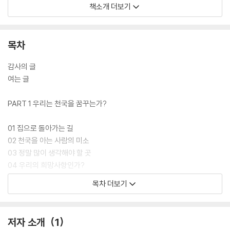
에 대해서만 말해줄 것이 아니라, 성경을 펼치고 천국의 아름다운 점들에
책소개 더보기
대해서도 이야기해주어야 한다.
목차
감사의 글
여는 글
PART 1 우리는 천국을 꿈꾸는가?
01 집으로 돌아가는 길
02 천국을 아는 사람의 미소
03 정말 많이 생각해야 할 곳
04 우리의 희망사항인가?
05 당신도 놀라겠는가?
목차 더보기
06 우리를 위해 만드시는 곳
저자 소개
1
PART 2 우리가 몰랐던 천국