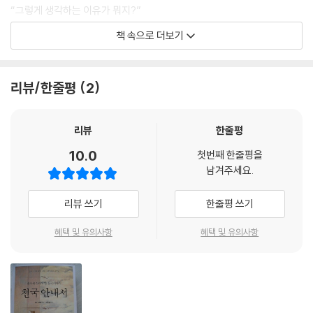
“그렇게 생각하는 이유가 뭐지?”
“우리가 천국에서 지겨운 생활을 영원히 계속한다고 생각하면 도저히 참
책 속으로 더보기
을 수 없을 것 같아. 아무것도 하는 일 없이 하프나 튕기면서 구름 속을 떠
돌아다닌다고 생각해보게. 그것은 정말 끔찍하게 지겹고 따분한 일이지 않
나? 천국이 그런 곳이라면 지옥보다 더 나을 것이 없을 것 같아. 솔직히 죽
리뷰/한줄평
2
은 후에 천국에서 따분하게 영원히 살기보다는 차라리 없어져버렸으면 좋
겠어.”
성경을 믿고 대학교에서 신학 교육도 받은 목회자라는 이 친구가 도대체
리뷰
한줄평
왜 이런 생각을 갖게 된 것일까? 물론 그가 생각한 천국에 대한 개념은 성
10.0
첫번째 한줄평을
경에서 나온 것이 아니다. 빌립보서 1장 23절에서 바울은 이 세상을 떠나
남겨주세요.
서 그리스도 함께 있는 것이 세상에 머무는 것보다 훨씬 더 좋다고 말하기
때문이다. 이 친구가 대부분의 사람들보다 더 솔직하기 때문에 자신의 생
리뷰 쓰기
한줄평 쓰기
각을 담담하게 말한 것도 사실이다. 그러나 나는 이 친구뿐만 아니라 다른
많은 그리스도인들이 실제로 이렇게 말하지는 않더라도 비슷한 오해를 하
혜택 및 유의사항
혜택 및 유의사항
고 있다는 사실을 알게 되었다.
나는 천국에 대한 소설을 몇 권 쓴 이후로 독자들에게 수천 통의 편지를 받
았다. 그중에 한 편지를 소개해보겠다.
저는 다섯 살 때부터 신앙생활을 했습니다. 그리고 지금은 청소년 담당 목