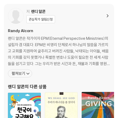
07 천국에서 가장 중요한 것
저
랜디 알콘
08 나는 어떤 모습일까?
관심작가 알림신청
09 지루하고 할 일 없는 곳?
10 천국에서도 노동을 한다?
Randy Alcorn
11 또 다른 세상에서 산다는 것
랜디 알콘은 작가이자 EPM(Eternal Perspective Ministries)의
12 천국에도 시간이 존재할까?
설립자 겸 대표다. EPM은 비영리 단체로서 하나님의 말씀을 가르치
13 이 세상에서의 삶이 기억날까?
고 교회를 지원하여 굶주리고 버려진 사람들, 낙태되는 아이들, 배움
14 기억할 일과 잊어버릴 일
의 기회를 갖지 못했거나 특별한 변호나 도움이 필요한 전 세계 사람
15 천국에서 세상을 볼 수 있는가?
들을 섬기고 있다. 그는 우리가 받은 시간과 돈, 재물과 기회를 영원의
관점에서 사용할 것을 도전하면서 동시에 가난한 이들을 돌보는 사역
펼쳐보기
에 집중적으로 투자하라고 설득한다. 그는 오늘날 기독교 진리에 담
PART 3 영원한 삶을 준비하라
긴 도덕적, 사회적, 인간관계적 의미를 분석하고 가르치며 적용함으
랜디 알콘
의 다른 상품
로써 이 일을 이루어가고 있
16 더 큰 기적을 바라보다
17 내일을 위한 오늘의 섬김
18 구원과 상급과 용서의 상관관계
19 천국을 누리는 법