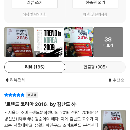
리뷰 쓰기
한줄평 쓰기
기 취향에 전문성을 가진 사람들이 다양하게 등장해 일상적인 소재를 하나
을 받던 샤오미의 무서운 약진은 바로 ‘브랜드보다 가성비’ 현상을 보여주
의 콘텐츠로 창조하고 대중과 소통한다. 보통 잡담과 다를 바 없는 이야기
는 대표적인 사례라고 할 수 있다.
혜택 및 유의사항
혜택 및 유의사항
일지라도 시청자들의 관심과 공감을 이끌어내는 탁월한 재능을 보여준다.
---「1인 미디어 전성시대」중에서
우아한 서바이벌을 도와주는 가장 강력한 도구는 SNS다. 여기서도 중요
한 것은 바로 ‘있어 보이는 것.’ 주변의 너저분한 현실을 쏙 빼고 멋져 보이
38
는 것들만 프레임에 담는 기술이야말로 ‘있어빌리티(있어 보이게 만드는
그동안 브랜드는 마케팅의 핵심 자산이자 개념이었다. 그러나 브랜드의 악
더보기
능력)’의 핵심이다. SNS에 뭔가를 올릴 때는 해시태그를 잊으면 안 된다.
몽이 시작됐다. 브랜드는 곧 품질이라는 명제가 흔들리며 소비자의 신뢰가
오늘날 나와 취향이 맞는 사람들끼리 뭉치기에는 또 해시태그만 한 것이
19
2
저가 제품으로 이동하고 있다. 가치, 즉 가격과 성능의 비율이 제품 선택의
없기 때문이다. 이렇게 해서 21세기 취향공동체는 해시태그를 중심으로 형
중요한 기준이 되면서 소비자는 브랜드가 약속하는 환상에 의문을 품는다.
리뷰
195
한줄평
985
성된다.
많은 시행착오와 소비생활의 풍부한 정보, 다양한 경험을 축적한 소비자들
이 브랜드와 품질을 분리하고 보다 합리적인 가격에 좋은 제품을 선택하는
리뷰전체
추천순
SNS와 인터넷의 강력한 영향력은 아이를 키우는 엄마들에게도 지대한 영
안목을 갖추고 있는 것이다. 바야흐로 브랜드의 시대는 가고 가성비의 시
향력을 끼치고 있다. 마을 공동체나 가족 공동체가 아니라 인터넷 공동체
대가 개막했다.
종이책
에 의지해 육아 문제를 해결하고자 하는 엄마들은 부모 세대의 조언보다
---「브랜드의 몰락, 가성비의 약진」중에서
인터넷 선배들의 말을 더 따른다. 이미 ‘국민OO’ 리스트를 모두 외우고 있
『트렌드 코리아 2016』 by 김난도 外
는 신세대 엄마들은 임신 전은 물론이고 태아 단계, 생후 1달, 2달, 3달 단
- 서울대 소비트렌드분석센터의 2016 전망 ​ 2016년은
계별로 아이의 양육상태와 육아정보를 인터넷으로 공유하며 체계적이고
병신년(丙申年) 원숭이의 해다.​ 이에 김난도 교수가 이
대표적인 사례가 소위 ‘프리미엄 김밥’이다. 전자기기에서는 짠돌이 짠순
과학적인 육아법을 신뢰한다. 이들에게 아이를 키우는 것은 마치 고층건물
끄는 서울대학교 생활과학연구소 소비트렌드 분석센터
이 같았던 소비자들이 과감하게 돈을 지불하는 곳이 있다. 바로 김밥이다.