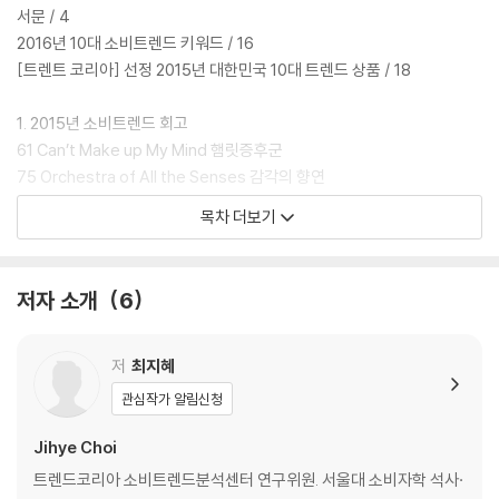
서문 / 4
2016년 10대 소비트렌드 키워드 / 16
[트렌트 코리아] 선정 2015년 대한민국 10대 트렌드 상품 / 18
1. 2015년 소비트렌드 회고
61 Can’t Make up My Mind 햄릿증후군
75 Orchestra of All the Senses 감각의 향연
87 Ultimate ‘Omni-channel’ Wars 옴니채널 전쟁
목차 더보기
103 Now, Show Me the Evidence 증거중독
115 Tail Wagging the Dog 꼬리, 몸통을 흔들다
127 Showing off Everyday, in a Classy Way 일상을 자랑질하다
저자 소개
6
141 Hit and Run 치고 빠지기
153 End of Luxury: just Normal 럭셔리의 끝, 평범
165 Elegant ‘Urban-granny’ 우리 할머니가 달라졌어요
저
최지혜
177 Playing in Hidden Alleys 숨은 골목 찾기
관심작가 알림신청
Jihye Choi
2. 2016년 소비트렌드 전망
트렌드코리아 소비트렌드분석센터 연구위원. 서울대 소비자학 석사·
190 Make a ‘Plan Z’ ‘플랜 Z’, 나만의 구명보트 전략