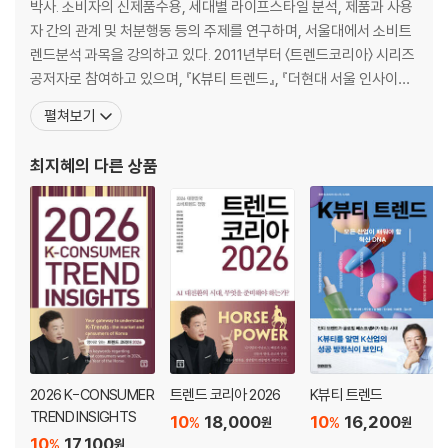
박사. 소비자의 신제품수용, 세대별 라이프스타일 분석, 제품과 사용
203 Over-anxiety Syndrome 과잉근심사회, 램프증후군
자 간의 관계 및 처분행동 등의 주제를 연구하며, 서울대에서 소비트
225 Network of Multi-channel Interactive Media 1인 미디어 전성
렌드분석 과목을 강의하고 있다. 2011년부터 〈트렌드코리아〉 시리즈
시대
공저자로 참여하고 있으며, 『K뷰티 트렌드』, 『더현대 서울 인사이
245 Knockdown of Brands, Rise of Value for Money 브랜드의 몰
트』, 『스물하나, 서른아홉』, 〈대한민국 외식업 트렌드〉 시리즈를 공저
펼쳐보기
락, 가성비의 약진
했다. 워싱턴주립대학교에서 공동연구자 자격으로 연수했으며, 삼성
269 Ethics on the Stage 연극적 개념소비
·LG·아모레·SK·코웨이·CJ 등 다수의 기업과 소비자 트렌드 발굴 및
최지혜
의 다른 상품
291 Year of Sustainable Cultural Ecology 미래형 자급자족
신제품 개발 프로젝트를 수행하였다. 현재 이마트
311 Basic Instincts 원초적 본능
333 All’s Well That Trends Well 대충 빠르게, 있어 보이게
373 Rise of ‘Architec-kids’ ‘아키텍키즈’, 체계적 육아법의 등장
393 Society of the Like-minded 취향 공동체
미주 / 412 / 찾아보기 / 420 / 부록 / 428
2026 K-CONSUMER
트렌드 코리아 2026
K뷰티 트렌드
TREND INSIGHTS
10
18,000
10
16,200
%
%
원
원
10
17,100
%
원