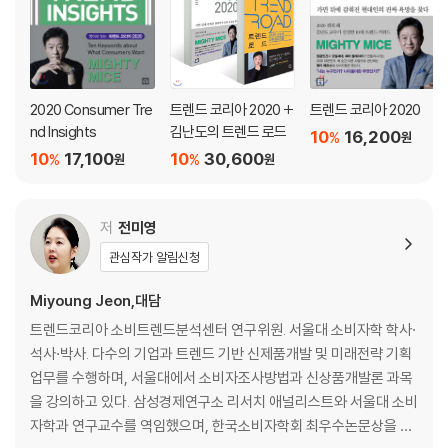
2020 Consumer Tre
트렌드 코리아 2020 +
트렌드 코리아 2020
nd Insights
김난도의 트렌드 로드
10
16,200
%
원
10
17,100
10
30,600
%
%
원
원
저
전미영
관심작가 알림신청
Miyoung Jeon,대담
트렌드코리아 소비트렌드분석센터 연구위원. 서울대 소비자학 학사·
석사·박사. 다수의 기업과 트렌드 기반 신제품개발 및 미래전략 기획
업무를 수행하며, 서울대에서 소비자조사방법과 신상품개발론 과목
을 강의하고 있다. 삼성경제연구소 리서치 애널리스트와 서울대 소비
자학과 연구교수를 역임했으며, 한국소비자학회 최우수논문상을 수