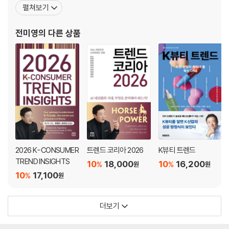
상했다. 2009년부터 〈트렌드코리아〉 시리즈 공저자로 참여하고 있
펼쳐보기
으며, 『K뷰티 트렌드』, 『스물하나, 서른아홉』, 『트렌드 차이나』, 〈대
한민국 외식업 트렌드〉 시리즈, 『나를 돌파하는 힘』 등을 공저했다.
전미영
의 다른 상품
하나은행 경영자문위원, 하나손해보험 여성리더 자문위원, 농
2026 K-CONSUMER
트렌드 코리아 2026
K뷰티 트렌드
TREND INSIGHTS
10
18,000
10
16,200
%
%
원
원
10
17,100
%
원
더보기