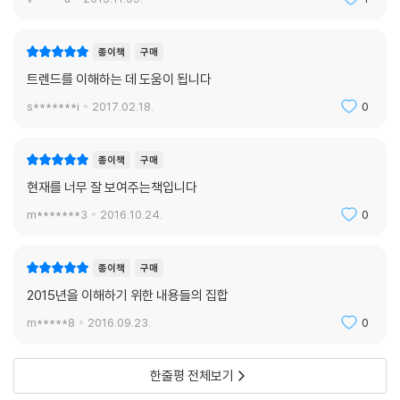
는 오래 인내하고 한 단계씩 쌓아가는 식의 입지전적인 성공담론을 본능적
복면가왕
으로 거부한다. 성실과 겸손이 미덕이던 산업화시대에는 인내하며 살아야
* 숨겨져 있던 진짜 실력에 대한 공정한 평가
종이책
구매
가능했던 성공의 매뉴얼도 유효기간이 만료됐다. 아무리 열심히 해도 취업
* 학벌*외모*부모의 직업과 같은 스펙?후광(halo) 요소에 대한 반발
트렌드를 이해하는 데 도움이 됩니다
할 수 없고, 아무리 노력해도 환경을 바꿀 수 없는 가혹한 현대에 달관세대
* 음악 프로그램의 예능적 특성 강화
들은 미래에 대한 기약 없는 희망을 접었다. 대신 당장 눈앞에 필요한 것과
s*******i
2017.02.18.
0
재미를 추구하고, 자격지심을 감춰줄 ‘있어빌리티’를 연마한다. 생활수준
삼시세끼
은 향상되었고 그에 따라 미적 감각은 높아져 가는데 현실은 녹록치 않다
* 속도의 사회에서 찾는 평범한 것의 가치
종이책
구매
보니 현실과 이상의 괴리를 극복하고자 포장하는 달관형 제스처가 하나의
* 따듯함과 소박함에서 발견하는 작은 행복
현재를 너무 잘 보여주는책입니다
현상이 된 것이다. 3포, 5포에 이어 N포 세대라는 말까지 등장한 힘겨운
세상을 살아가는 달관세대는 뭔가 특별한 것을 갈구한다. 자신의 존재감을
m*******3
2016.10.24.
0
셀카봉
드러내기 위해서는 남들과 확연히 다른 무엇이 필요하기 때문이다. 취업과
* 자기애가 극대화된 현대판 나르키소스의 등장
결혼을 포기하고 아르바이트를 하며 간신히 생계를 유지할지언정 취향만
* 타인에게 보이지 않던 사적인 삶의 영역 과시
종이책
구매
큼은 포기할 수 없다. 기성세대는 이해할 수 없지만 있어 보이게 하는 연출
은 이들에게 마지막 자존감인 것이다.
2015년을 이해하기 위한 내용들의 집합
소형 SUV
---「대충 빠르게, 있어 보이게」중에서
m*****8
2016.09.23.
0
* 가족중심적 여가문화 확산과 가성비의 강조
* 남성소비영역에서 여성의 구매력이 확대되는 ‘이브올루션’ 현상
한줄평 전체보기
보다 근본적으로는 젊은 부모들의 세대적 특성이 과거와 판이하게 달라졌
쉐프테이너