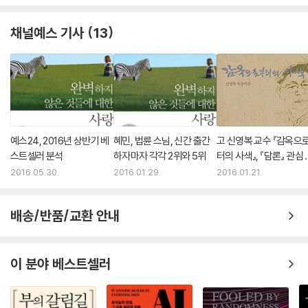
다. 학교를 졸업하면 대부분 결혼하고 바로 아이를 낳아 육아를 시작하던
* 쿡방과 내식 중심의 미각열풍
엄마 세대와 달리, 요즘 젊은 엄마들은 상당수가 직장생활을 하다가 결혼
* 실천가능한 ‘꿀팁’의 확산
채널예스 기사
13
하고 늦게 아이를 갖는다. 특히 육아를 위해 직장을 포기하며 경력 단절을
감수하는 엄마들은 자신이 몰두하던 직장생활에서의 성취를 보상이라도
저가중국전자제품
받으려는 듯, 회사생활하듯 맹렬하게 육아 활동에 몰두한다. 이전까지 ‘사
* 가격과 품질에 대한 소비자 기대수준의 지각변동
회인’이 되기 위해 발달되어온 그들의 사고방식·가치관·행동양식 등이 ‘엄
* 과잉품질에 대한 반발과 핵심가치의 극대화
마’가 되어 임신·출산·육아를 하면서 그대로 이어지는 현상이 나타나고 있
다. 이들은 ‘내 아이를 건강하고 똑똑한 인간으로 성장시키겠다’는 궁극적
편의점 상품
인 목표 아래, 지식과 정보로 무장하고 높은 빌딩을 짓듯 임신·출산·육아·
* 1인가구의 증가와 개인화된 라이프스타일의 확산
예스24, 2016년 상반기 베
혜민, 법륜 스님, 신간 출간
고 신영복 교수 『감옥으
교육의 전 과정을 철저히 계획하며 고민하는 정성 가득한 엄마들이다. 이
스트셀러 분석
하자마자 각각 2위와 5위
터의 사색』, 『담론』 관심 
* 가격 이외의 요소를 활용한 숨은 시장 재발견
들은 외부에서 자신의 역할을 가져보지 못했던 옛날 엄마들과 다르다. 엄
조명
2016.05.30.
2016.01.29.
2016.01.21.
마가 되기 전 자기주도적 인생을 산 경험이 있는 사람들이므로, 엄마가 된
한식뷔페
이후에도 그러려고 한다. 그 자아실현의 노력이 육아로 표현되는 것이다.
* 건강한 식생활에 대한 관심 확대
배송/반품/교환 안내
그렇다고 이들의 육아 방식이 과거 엄마들처럼 무조건 희생적이고 자식을
* 젊은층과 중장년층을 동시에 겨냥한 고객층 다변화
위한 삶이라고 해석하기는 어렵다. 가장 다른 것은 이들에게 열정적인 육
아는 본인을 위한 자기만족에 가깝다는 점이다. 자식에게 애정을 쏟고 열
이 분야 베스트셀러
정적으로 혹은 최선을 다해 키워내는 과정에서 엄마 스스로 만족하는 것이
다.
---「아키텍키즈’, 체계적 육아법의 등장」중에서