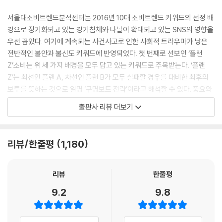
---「플랜 Z’, 나만의 구명보트 전략」중에서
서울대소비트렌드분석센터는 2016년 10대 소비트렌드 키워드의 선정 배
경으로 장기화되고 있는 경기침체와 나날이 확대되고 있는 SNS의 영향을
단순히 기존 제품의 마케팅에 ‘불안감’을 활용하는 불안 마케팅을 넘어 이
우선 꼽았다. 여기에 계속되는 사건사고로 인한 사회적 트라우마가 낳은
제는 불안을 불식시켜주는 것이 하나의 산업으로 발전하고 있는 추세다.
전반적인 불안과 불신도 키워드에 반영되었다. 첫 번째로 선보인 ‘플랜
이른바 ‘불안 산업’이 다양한 형태로 진화하고 있다. 각종 강력범죄가 이슈
Z’소비는 위 세 가지 배경을 모두 담고 있는 키워드로 주목받는다. ‘플랜
화되고 고령?1인?여성 가구가 늘어나면서 다양한 소비 분야에서 안전에
Z’는 최선인 플랜 A, 차선인 플랜 B가 모두 실패할 경우를 대비한 최후의
대한 니즈가 커지고 있는 것이 그 배경이다.
보루를 뜻하는 것으로 일명 ‘구명보트 전략’이라고 해석할 수 있다. 풍요와
감시용 CCTV, 무인 전자경비 시스템, 출입통제 시스템 등 보안영역의 성
빈곤이 극적으로 교차되는 시대에 나타나는 플랜 Z 소비는 “통장 잔고가
출판사 리뷰 더보기
장이 가장 두드러진다. 휴대전화 도청이나 해킹으로 인한 사생활 및 개인
0원일지라도 삶은 우아하게”를 모토로 삼는다. 이미 풍요의 시대를 경험
정보 침해에 대한 우려도 높아지고 있어 모바일용 보안시장 등의 성장세가
한 이들은 현실이 녹록치 않더라도 개미처럼 허리띠를 졸라매는 방식으로
두드러지는 모습이다. 치안·안전 산업 등은 사회적인 불안 심리와 맞물려
살고 싶어 하지 않는다. 현실은 개미이지만 베짱이의 DNA를 버릴 수 없는
리뷰/한줄평
1,180
향후 중요한 미래 산업으로 떠오르고 있다.
이들은 스마트폰을 이용해 한 푼이라도 절약해주는 ‘앱테크’의 도사로 거
---「과잉근심사회, 램프증후군」중에서
듭 나고 샘플세일과 리퍼브 제품의 마스터가 되는 방식으로 ‘우아한 서바
이벌’을 이어간다. 플랜 Z의 시대의 또 다른 풍속인 ‘가성비’의 약진은 브랜
리뷰
한줄평
드에 어두운 그림자를 드리운다. 아예 브랜드 없는 브랜드인 ‘노브랜드’가
9.2
9.8
1인 미디어 제작자들은 간단한 동영상을 즐기는 젊은이들을 중심으로 확
각광받는 시대에 사람들은 내용과 품질을 먼저 따지고 브랜드는 뒷전이 되
실한 수요층을 확보하고 있다.1인 미디어는 무엇보다 솔직함과 다양성으
어가고 있다. 소비자는 이미 브랜드의 후광이 아니더라도 객관적으로 품질
로 무장한 개성 있는 콘텐츠가 장점이다. 대중적인 인지도와 관계없이 자
은 판단할 정도로 정보에 민감하고 똑똑해져 있다. 대륙의 실수라고 놀림