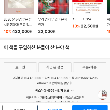
2026 물 산업 부문별
우리 경제 무엇이 문제
차이나 시그널
A
시장동향과 주요 업체
인가
가
10
22,500
%
원
별 사업현황
7
10
432,000
22,000
1
%
원
원
이 책을 구입하신 분들이 산 분야 책
로그인
최근 본 상품
주문/배송
고객센터 1544-3800
티켓 1544-6399
중고샵 1566-4295
eBook 1:1문의/채팅상담
예스이십사(주) 사업자 정보
이용약관
개인정보처리방침
청소년보호정책
PC버전
회사소개
거래처관계자께
도서홍보
광고