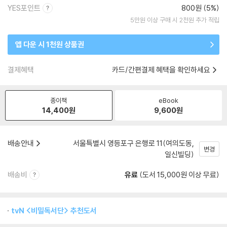
YES포인트
800원 (5%)
5만원 이상 구매 시 2천원 추가 적립
앱 다운 시 1천원 상품권
결제혜택
카드/간편결제 혜택을 확인하세요
종이책
eBook
14,400
원
9,600
원
배송안내
서울특별시 영등포구 은행로 11(여의도동,
변경
일신빌딩)
배송비
유료
(도서 15,000원 이상 무료)
tvN <비밀독서단> 추천도서