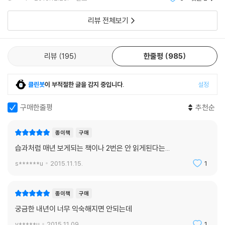
올 한
놀라운 속도다.9 낯설게만 느끼던 카셰어링의 효율성과 환경보호에 대한
을 다운받는 사람들. 과연 기부가 목적일까? 수십만 원 대의 에코백을 두서
인식이 맞아떨어지면서 국내 운전자들의 선입견과 고착화된 습관이 변하
리뷰 전체보기
너 개씩 가지고 있는 사람들을 어떻게 바라봐야 할까? 이타적 소비가 기업
기 시작한 것이다.
들의 대의마케팅이 가져온 인위적 결과라면? 착한 소비의 복잡한 이면을
---「미래형 자급자족」중에서
들여다본다.
리뷰
195
한줄평
985
이와 함께 전년도에 이어 한 해 동안 대한민국 소비자를 열광시킨 10대 트
고상함보다는 경박함에, 조화보다는 부조화에, 현실을 미화하지 않는 솔
렌드상품을 선정해 그 배경 트렌드와 시사점을 제공한다. 2015 트렌드를
클린봇
이 부적절한 글을 감지 중입니다.
설정
직함에, 그리고 하드코어적인 잔인함에 사람들이 이토록 열광하는 이유는
가장 잘 반영한 10대 트렌드상품은 다음과 같다.
무엇일까? 먼저 일반론적으로 해석하면, 이러한 원초적 자극들이 치열한
구매한줄평
추천순
주목 경쟁 속에서 소비자들의 주의을 끄는 데 유리하다는 점을 들 수 있다.
『트렌드 코리아』선정, 2015년 10대 트렌드상품 (가나다 순)
특히 키치의 영향을 받은 유치하고 뻔뻔하고 솔직한 광고나 상품은 대중에
종이책
구매
게 재미와 일탈의 쾌감을 줄 수 있다. 하지만 최근에 관찰되는 원초적 본능
단맛
습과처럼 매년 보게되는 책이나 2번은 안 읽게된다는...
트렌드는 단지 키치적 유행 이상의 의미를 지니는 것으로 보인다. 특히 우
* 불안한 현실 속 스트레스 해소를 위한 기제
리 사회 전반에 확산되고 있는 저성장에 따른 좌절감과 이에 대한 반발로
s******u
2015.11.15.
1
* 감각의 다양화를 통한 시장 확대
서의 성격이 감지된다.
---「원초적 본능」중에서
마스크 & 손소독제
종이책
구매
* 개인적 차원의 위기대응방식의 확산
궁금한 내년이 너무 익숙해지면 안되는데
* 부정확한 정보의 만연으로 인한 상대적 불안감 상승
기성세대가 구축한 성공의 프레임과 프로세스에 반감을 느끼는 젊은 세대
v*****u
2015.11.09.
1