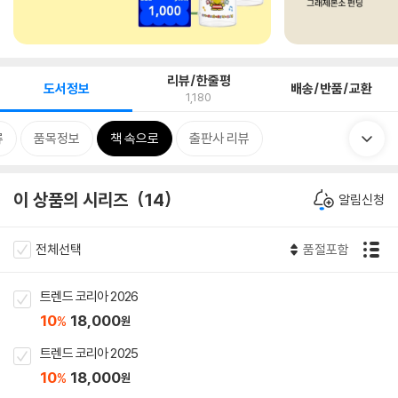
리뷰/한줄평
도서정보
배송/반품/교환
1,180
류
품목정보
책 속으로
출판사 리뷰
이 상품의 시리즈
14
알림신청
전체선택
품절포함
트렌드 코리아 2026
10
18,000
%
원
트렌드 코리아 2025
10
18,000
%
원