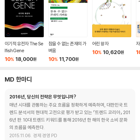
이기적 유전자 The Se
참을 수 없는 존재의 가
어린 왕자
자
lfish Gene
벼움
10
10,620
1
%
원
10
18,000
10
11,700
%
%
원
원
MD 한마디
2016년, 당신의 전략은 무엇입니까?
매년 시대를 관통하는 주요 흐름을 정확하게 예측하며, 대한민국 트
렌드 분석서의 현대적 고전으로 평가 받고 있는 『트렌드 코리아』 201
6년 판. 10대 트렌드 키워드를 통해 2016년 한 해의 한국 소비 문화
의 흐름을 예측한다.
2015.11.06.
경제 경영 PD