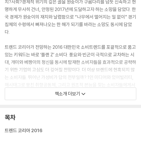
치?사회?경제적 위기의 깊은 골을 원숭이가 구름다리를 넘듯 신속하고 현
명하게 무사히 건너, 안정된 2017년에 도달하고자 하는 소망을 담았다. 한
국 경제가 원숭이의 재치와 날렵함으로 “나무에서 떨어지는 일 없이” 경기
침체의 수렁에서 빠져나오는 한 해가 되기를 바라는 소망도 동시에 담았
다.
트렌드 코리아가 전망하는 2016 대한민국 소비트렌드를 포괄적으로 품고
있는 키워드는 바로 ‘플랜 Z’ 소비다. 풍요와 빈곤이 극적으로 교차하는 시
대, 개미와 베짱이의 정신을 동시에 탑재한 소비자들을 효과적으로 공략하
기 위한 기업의 고심도 더 깊어질 전망이다. 더 이상 브랜드에 현혹되지 않
는 소비자들. 뛰어난 가성비가 답의 전부일까? 1인 미디어와 있어빌리티,
해시태그로 뭉친 취향공동체, 그리고 원초적 본능을 찾는 소비자들에게서
그 답을 찾을 수 있을 것이다.
책소개 더보기
2016 주요 키워드 :
플랜 Z 소비, 미래형 자급자족, 있어빌리티, 해시태그, 아키텍-키즈, 램프
목차
증후군,
가면을 쓴 착한소비, 미래형 자급자족, B급의 반란, 1인 미디어
트렌드 코리아 2016