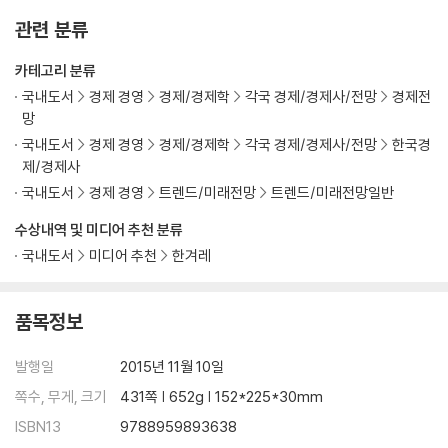
관련 분류
카테고리 분류
국내도서
경제 경영
경제/경제학
각국 경제/경제사/전망
경제전
망
국내도서
경제 경영
경제/경제학
각국 경제/경제사/전망
한국경
제/경제사
국내도서
경제 경영
트렌드/미래전망
트렌드/미래전망일반
수상내역 및 미디어 추천 분류
국내도서
미디어 추천
한겨레
품목정보
발행일
2015년 11월 10일
쪽수, 무게, 크기
431쪽 | 652g | 152*225*30mm
ISBN13
9788959893638