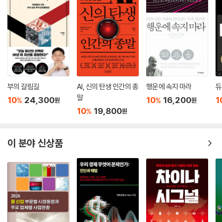
멀티미디어 시대의 현대인들은 천편일률적인 획일성을 원하지 않는다. 타
인과 차별화된 취향을 좆는 사람들에게 취향을 추천해주는 서비스가 인기
를 얻고 있다. 인맥 중심이었던 SNS도 취향 중심으로 재편되고 있다. 이용
자의 관심사를 기반으로 콘텐츠를 제공해주는 큐레이션 앱, ‘빙글’이 대표
적이다. ‘관계중심형’ SNS에 피로를 느낀 사람들이 정보 획득과 관심사 공
부의 갈림길
AI, 신의 탄생 인간의 종
행운에 속지 마라
듀
유를 중심으로 모이는 ‘취향중심형’SNS로 선회하면서 해시태그가 빛을
말
10
24,300
10
16,200
1
발하고 있다. 이제 해시태그는 SNS의 수많은 정보 중 나에게 꼭 필요한 정
%
%
원
원
10
19,800
%
원
보를 선택하기 위한 중요한 키워드다. 해시태그를 중심으로 같은 관심사를
가진 사람들끼리 모이는 태그문화도 빠르게 성장하고 있다. 네이버에서 새
롭게 내놓은 서비스도 개인의 관심사에 주목하고 있다. 네이버 태그 검색
이 분야 신상품
은 정답형 정보 중심의 검색 서비스를 관심사 기반의 정보 추천 방식으로
확장하기 위한 시도 중 하나다. 태그 검색을 활용하면 검색한 단어를 넘어
같은 주제를 가진 내용들을 한번에 접할 수 있다. 검색 이용자들이 선호를
보인 결과를 토대로 개인에게 최적화된 정보를 제공하는 방식이다.
---「취향 공동체」중에서