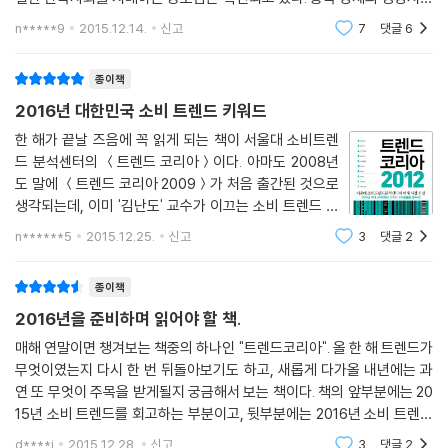
이 페이스북·트위터 등 SNS에 클릭하고 댓글을 달고 공유하도록 유도하
해 진지하게 고민해볼 것을 요구하고 있다. 2016 트렌드코리아가 제시한
로 한국경제에 큰 부담으로 작용하는 불황 시대를 견디며 사느라 소진된
는 이벤트가 많다. 이런 이벤트를 통해 대중은 기부를 한다는 뿌듯함과 게
n*****9
2015.12.14.
신고
7
댓글
6
‘미래형 자급자족’ 키워드는 지속적으로 잘 먹고 잘살기 위한 공동체적 해
일상에
임을 한다는 재미를 느끼고 기업들은 자사를 홍보하는 효과를 누릴 수 있
결법을 같이 찾아볼 것을 제안한다.
다. 따라서 기업들은 이러한 이벤트를 기꺼이 기부 개념으로 후원하는 것
종이책
이다. 실제로 페이스북에서는 ‘좋아요’ 횟수만큼 기금이 쌓이는 많은 프로
불안과 근심 속에서도 소비는 계속 되고 그것은 이 짜증나는 현실을 타파
2016년 대한민국 소비 트렌드 키워드
그램이 개발되었다.
할 새로운 재밋거리의 추구와 연결된다. ‘원초적 본능’에 대한 몰두다. 이왕
한 해가 끝날 즈음에 꼭 읽게 되는 책이 서울대 소비트렌
---「연극적 개념소비」중에서
이면 재미있게, 좀 더 신선하게, 아니면 아주 다르게. 너무 잘 나가는 것들
드 분석센터의 ＜트렌드 코리아＞이다. 아마도 2008년
만 보는 것도 지겨워진 시대. 사람들은 이제 싼 티 나는 B급 정서를 더 반기
도 말에 ＜트렌드 코리아 2009＞가 처음 출간된 것으로
고 기존의 질서를 파괴하는 것들을 신선하게 바라본다. 키치적 재미에 눈
생각되는데, 이미 '김난도' 교수가 이끄는 소비 트렌드 분
공유 자동차 서비스도 더욱 활성화되고 있다. 낯선 타인과 차량을 공유한
뜬 브랜드들이 이 시장에서 앞서가고 있는 이유다.
석센터 TRENDERS'날'에서는 2005년부터 트렌드를 예
n******5
2015.12.25.
신고
3
댓글
2
다는 불편함과 차량에 대한 소유욕을 포기하지 못하는 국내 소비자들의 성
측하고 시도했으며 2007년부터는 '올해 트렌드 예측'을
향 때문에 좀처럼 자리잡지 못하던 차량 공유 시스템이 최근 들어 무서운
주요 일간지에 게재하기도 했다. 그리고 이렇게 해마다
마지막으로, 『트렌드 코리아 2016』는 이렇게 변하는 것들 속에서도 변하
종이책
속도로 성장하고 있다. 2012년 처음 서비스를 시작한 ‘쏘카’는 2014년에
지 않는 것에 주목한다. 즉, 인간의 기본적인 욕구와 욕망들이다. 인간은 어
이어 2015년 괄목할 만한 성장세를 보이며 2년 8개월여 만에 공유 차량
2016년을 준비하며 읽어야 할 책.
떤 상황 속에서도 먹고 자고 입어야 하며, 나아가 권력과 명예와 성공을 추
3,000대, 회원 백만 명을 돌파했다. 2012년 말 공유 차량 100대로 시작한
구한다는 것이다. 이중에서도 특히 ‘자신의 개성을 표현하고자 하는 욕
매해 연말이면 챙겨보는 책중의 하나인 "트렌드코리아". 올 한 해 트렌드가
쏘카는 공유 차량 1,000대까지 1년 8개월이 걸렸는데, 이후 2,000대까지
무엇이였는지 다시 한 번 뒤돌아보기도 하고, 새롭게 다가올 내년에는 과
망’과 ‘그 개성을 타인에게 과시하고 인정받고자 하는 욕망’이 두드러지는
는 8개월, 다시 3,000대까지는 5개월밖에 소요되지 않는 등 가파른 성장
연 또 무엇이 주목을 받게될지 궁금해서 보는 책이다. 책의 앞부분에는 20
시대 현상을 가장 잘 드러내는 키워드로 ‘1인 미디어 전성시대’와 ‘취향 공
세를 보이고 있다. 세계 최대 카셰어링 업체인 미국 집카Zipcar의 경우 공
15년 소비 트렌드를 회고하는 부분이고, 뒷부분에는 2016년 소비 트렌드
동체’, ‘있어 보이게’를 꼽는다. 마지막으로 ‘연극적 개념소비’는 착한 소비
유 차량이 3,000대가 되기까지 무려 8년이 걸린 것에 비하면 이 기록은
전망으로 구성되어있다.​ 작년 이 맘때 "트렌드 코리아 2015"를 읽으면서
라는 가면을 쓴 소비자들의 내면 심리를 파헤친다. 스마트폰으로 기부 앱
d****i
2015.12.28.
신고
3
댓글
2