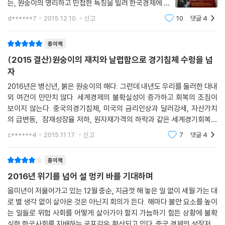
의 한 층, 한 층을 쌓아 올리는 단계별 건축 공정과 비슷하다. 설계자 엄마
는, 원숭이의 영리하고 민첩한 특징을 빌려 한국경제에 의
‘한 끼 때우는’ 저가식품의 대표 주자인 김밥조차 ‘프리미엄’한 가치를 입고
에게서 자라는 아이들을 일컬어 ‘아키텍-키즈’라는 이름을 붙이는 것이 전
미부여한 2016년도 트렌드 키워드 슬로건을 'Monkey B
d******7
2015.12.10.
신고
10
댓글
4
소비자의 인기를 이끌어냈다는 것은 놀라운 일이다. 비슷한 사례는 이외에
ars'로 정했다. 원숭이가 멍키바(구름다리)를 건너듯 저
혀 과하지 않은 것이 오늘날의 현실이다.
도 적지 않다. 가성비는 무조건적인 절약과 개념이 다르다. 저렴한 가격만
성장의 늪을 영리하고 신속하게 넘기 위해서는 세
종이책
이 판단 기준이 아니라는 말이다. 값이 조금 비싸더라도 나에게 가치 있다
인터넷의 영향력이 거대해지는 시대, TV가 바보상자의 오명을 벗고 가장
고 판단되면 소비자들은 지갑을 열기 마련이다. 한 번에 큰값을 지불해야
(2015 결산)원숭이의 재치와 날렵함으로 경기침체 수렁을 넘
강력한 소통의 도구로 떠오르고 있다. 그런데 현재 N스크린을 휩쓸고 있는
하는 내구재를 살 때는 꼼꼼하게 그 가치를 따지다가도 한정판 피규어를
자
것은 공중파TV도 케이블TV도 아닌 개인이 제작해 송출하는 방송이다. 1
소유하기 위해서는 돈을 아끼지 않는 사람들도 늘고 있다. 과도한 포장·광
인 미디어의 무서운 확장세는 기존 시청률 산정방식에 이의를 제기하게 만
2016년은 병신년, 붉은 원숭이의 해다. 그런데 내년도 우리를 둘러한 대내
고·브랜딩 등에 투자하기보다 기본적인 가치, 즉 상품의 절대가치를 키우
외 여건이 만만치 않다. 세계경제의 불확실성이 증가하고 회복의 조짐이
들었고 공중파 방송시스템의 체질 변화를 몰고 왔다. 과거, 오타쿠의 세상
는 데 투자하는 게 더 중요하다.
보이지 않는다. 중국의경기침체, 미국의 금리인상과 달러강세, 자산가치
으로 폄하되던 1인 미디어는 이제 거대자본을 갖춘 MCN의 지원을 받으며
---「브랜드의 몰락, 가성비의 약진」중에서
의 급변동, 잠재성장율 저하, 원자재가격의 하락과 같은 세계경기회복에
새로운 스타탄생의 진원지로 떠오르는 중이다. 누구나 자기만의 방송국을
부담을 주는 요인들로 가득하다. 수출에 크게 의존하는 우리경제도 2퍼센
갖게 되는 시대. 새로운 콘텐츠 소비의 장이 열리면서 광고를 만들고 보는
c******4
2015.11.17.
신고
7
댓글
4
트 후반 내지 3퍼센
방식 자체가 달라지고 있다.
기부를 놀이처럼 즐기는 젊은 세대를 주목해야 한다. 착한 것은 심심하다
종이책
는 고정관념도 깨졌다. 기부에 대한 인식이 달라지면서 참여 방식과 그 만
세월호와 메르스 사태로 야기된 전반적인 불안감이 우리 사회를 엄습하고
2016년 위기를 넘어 설 멍키 바를 기대하며
족도도 함께 변하고 있다. 과거 소외된 이웃의 불우한 상황을 보여주며 감
있는 가운데 ‘과잉근심’이 도처에서 감지된다. 조그만 위험에도 극도로 몸
정에 호소하는 전통적인 방법에서 탈피해, 윤리소비를 하나의 즐거운 놀이
을미년이 저물어가고 있는 12월 중순, 지금껏 해 놓은 일 없이 세월 가는 대
을 사리는 사람들은 위험을 원천봉쇄하기 위한 제품과 서비스에 눈을 돌린
로 별 생각 없이 살아온 것은 아닌지 회의가 든다. 해마다 불안 요소를 높이
로 인식하는 젊은 소비자들이 크게 늘었다. 다수의 대중에게 홍보를 하고
다. 이와 같은 선상에서 에너지 위기와 환경오염에 대한 우려가 높아지는
는 일들로 위험 사회를 어떻게 살아가야 할지 가늠하기 힘든 상황에 불확
싶은 기업들의 입장에서는 소셜 참여가 늘어날수록 유리하다. 따라서 대중
가운데 도래한 100세 시대는 우리 모두에게 ‘지속가능한 삶의 양식’에 대
실한 한국사회를 지배하는 공포감은 확산되고 있다. 중국 경제의 성장저하