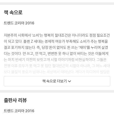
책 속으로
트렌드 코리아 2016
자본주의 사회에서 ‘소비’는 행복의 절대조건은 아니더라도 점점 필요조건
이 되고 있다. 플랜 Z 세대는 경제적 여유가 부족해도 소비가 주는 행복을
결코 포기하지 않는다. 즉, 당장 돈이 없어도 돈 쓰는 ‘재미’를 누리며 살겠
다는 것이다. 안 쓰고, 안 먹고, 변변한 옷 하나 없이 버티는 것은 이들에게
는 마치 반세기 이전의 보릿고개 시절 이야기처럼 비현실적이다. 그들은
전쟁 이후 모두가 못 먹고 못 입던 절대빈곤의 시절이 아니라, 그 어느 세대
보다 물질의 풍요가 넘쳐나는 세상에서 태어났다. 게다가 미디어의 발달은
이러한 풍요로움을 대중의 코앞까지 전달해주기에 이르렀다. 명품의 개념
책 속으로 더보기
이 디저트와 식음료 등 생활 전반으로 확장되면서 가장 기본적인 생활 범
위 안에서조차 사람들은‘좋은 것’에 노출되어 있다. 베짱이처럼 이 좋은 것
을 마음껏 즐기며 살고 싶지만 현실은 개미처럼 일해도 부족할 지경이다.
출판사 리뷰
이러한 상황에서 플랜 Z 세대는 일단 베짱이의 삶을 선택한다. 단, 개미의
정신을 탑재한 베짱이여야 한다.
트렌드 코리아 2016