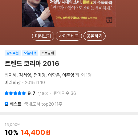
미리보기
사이즈비교
공유하기
강력추천
오늘의책
소득공제
트렌드 코리아 2016
최지혜
김서영
전미영
이향은
이준영
저
외 1명
미래의창
2015.11.10.
9.7
판매지수
36
1,180
베스트
국내도서 top20 11주
16,000
원
10
14,400