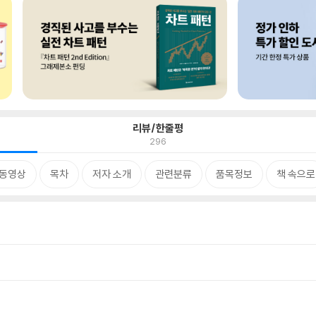
리뷰/한줄평
296
 동영상
목차
저자 소개
관련분류
품목정보
책 속으로