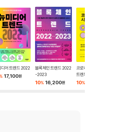
디어 트렌드 2022
블록체인 트렌드 2022
코로나 시대의 역발상
2021 
-2023
트렌드
17,100
10
1
%
%
원
10
16,200
10
16,200
%
%
원
원