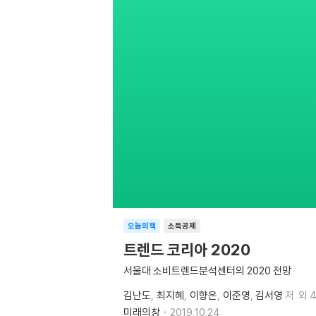
오늘의책
소득공제
트렌드 코리아 2020
서울대 소비트렌드분석센터의 2020 전망
김난도
최지혜
이향은
이준영
김서영
저
외 
미래의창
2019.10.24.