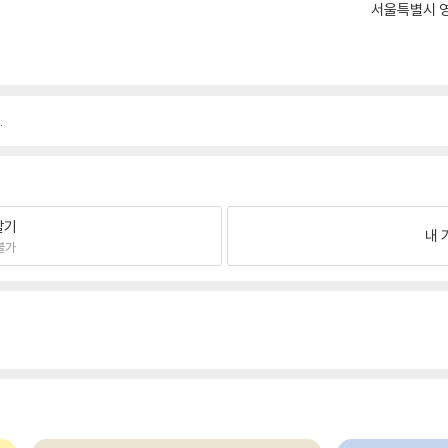
서울특별시 영
.
팔기
내 
불가