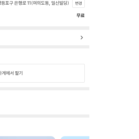
등포구 은행로 11(여의도동, 일신빌딩)
변경
무료
가게에서 팔기