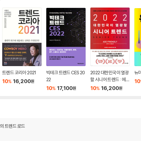
트렌드 코리아 2021
빅테크 트렌드 CES 20
2022 대한민국이 열광
뉴미
22
할 시니어 트렌드 : 에이
10
16,200
10
%
원
지 프렌들리(Age Frie
10
17,100
10
16,200
%
%
원
원
ndly)
도의 트렌드 로드