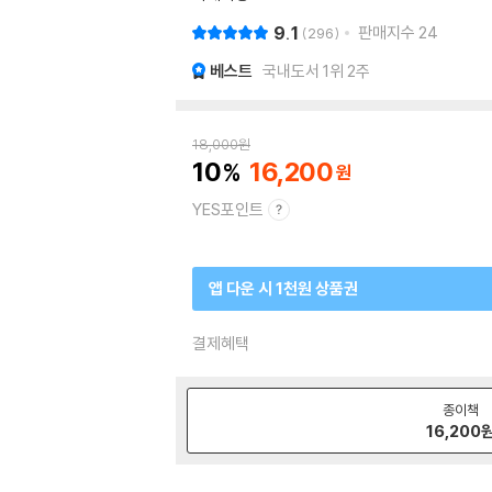
9.1
판매지수
24
296
베스트
국내도서 1위 2주
18,000
원
10
16,200
YES포인트
앱 다운 시 1천원 상품권
결제혜택
종이책
16,200