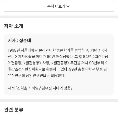
4장 태풍이 할퀴고 간 동아시아
목차 더보기
참고문헌
찾아보기
저자 소개
저자 : 정순태
1968년 서울대학교 문리과대학 중문학과를 졸업하고, 71년 <국제
신문> 기자생활을 하다가 80년 해직당했다. 그 후 84년 <월간마당
> 편집장, <월간경향> 차장, <월간중앙> 주간을 거쳐 98년부터 <
월간조선> 편집위원으로 활동하고 있다. 99년 충청대학교 부설 김
유신연구회 상임연구원으로 활동했다.
저서 『신격호의 비밀』『김유신 시대와 영웅』
관련 분류