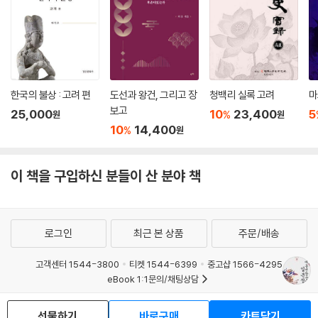
한국의 불상 : 고려 편
도선과 왕건, 그리고 장
청백리 실록 고려
마
보고
25,000
10
23,400
5
%
원
원
10
14,400
%
원
이 책을 구입하신 분들이 산 분야 책
로그인
최근 본 상품
주문/배송
고객센터 1544-3800
티켓 1544-6399
중고샵 1566-4295
eBook 1:1문의/채팅상담
예스이십사(주) 사업자 정보
선물하기
바로구매
카트담기