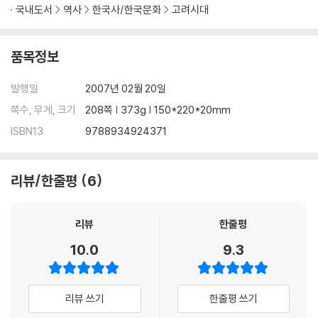
국내도서
역사
한국사/한국문화
고려시대
품목정보
발행일
2007년 02월 20일
쪽수, 무게, 크기
208쪽 | 373g | 150*220*20mm
ISBN13
9788934924371
리뷰/한줄평
6
리뷰
한줄평
10.0
9.3
리뷰 쓰기
한줄평 쓰기