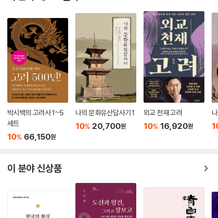
박시백의 고려사 1~5
나의 문화유산답사기 1
외교 천재 고려
나
세트
10
20,700
10
16,920
1
%
%
원
원
10
66,150
%
원
이 분야 신상품