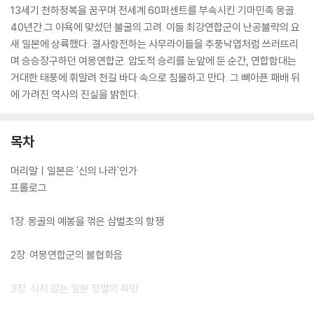
13세기 천하정복을 꿈꾸며 전세계 60퍼센트를 부속시킨 기마민족 몽골.
40년간 그 야욕에 맞섰던 불굴의 고려. 이들 최강연합군이 난공불략의 요
새 일본에 상륙했다. 결사항전하는 사무라이들을 추풍낙엽처럼 쓰러뜨리
며 승승장구하던 여몽연합군. 압도적 승리를 눈앞에 둔 순간, 연합함대는
거대한 태풍에 휘말려 천길 바다 속으로 침몰하고 만다. 그 뼈아픈 패배 뒤
에 가려진 역사의 진실을 밝힌다.
목차
머리말ㅣ일본은 '신의 나라'인가
프롤로그
1장. 몽골의 예봉을 꺾은 삼벌초의 항쟁
2장. 여몽연합군의 불협화음
3장. 식지 않는 일본 정벌의 욕망