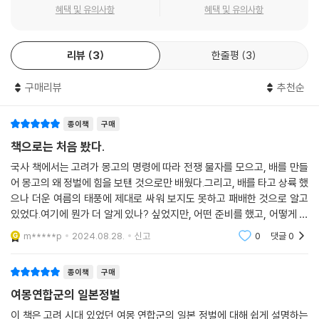
혜택 및 유의사항
혜택 및 유의사항
리뷰
3
한줄평
3
구매리뷰
추천순
종이책
구매
책으로는 처음 봤다.
국사 책에서는 고려가 몽고의 명령에 따라 전쟁 물자를 모으고, 배를 만들
어 몽고의 왜 정벌에 힘을 보탠 것으로만 배웠다.그리고, 배를 타고 상륙 했
으나 더운 여름의 태풍에 제대로 싸워 보지도 못하고 패배한 것으로 알고
있었다.여기에 뭔가 더 알게 있나? 싶었지만, 어떤 준비를 했고, 어떻게 상
륙해서 싸우고 패배를 했는지가 나름 기술되어 있다.일본에서는 이걸로 게
m*****p
2024.08.28.
신고
0
댓글
0
임으로도 만
종이책
구매
여몽연합군의 일본정벌
이 책은 고려 시대 있었던 여몽 연합군의 일본 정벌에 대해 쉽게 설명하는