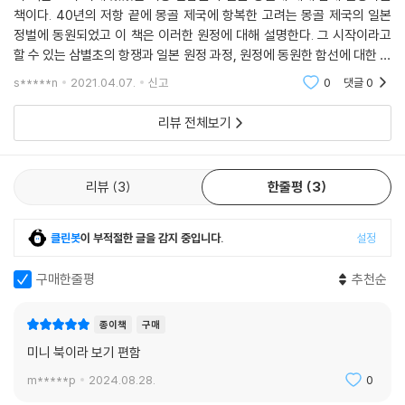
책이다. 40년의 저항 끝에 몽골 제국에 항복한 고려는 몽골 제국의 일본
정벌에 동원되었고 이 책은 이러한 원정에 대해 설명한다. 그 시작이라고
할 수 있는 삼별초의 항쟁과 일본 원정 과정, 원정에 동원한 함선에 대한 정
보, 태풍에 의한 큰 피해를 입은 여몽 연합군과 전쟁 이후의 상황 등에 대
s*****n
2021.04.07.
신고
0
댓글
0
해 궁금한 사
리뷰 전체보기
리뷰
3
한줄평
3
클린봇
이 부적절한 글을 감지 중입니다.
설정
구매한줄평
추천순
종이책
구매
미니 북이라 보기 편함
m*****p
2024.08.28.
0