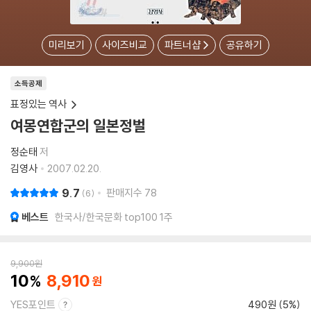
미리보기
사이즈비교
파트너샵
공유하기
소득공제
표정있는 역사
여몽연합군의 일본정벌
정순태
저
김영사
2007.02.20.
9.7
판매지수
78
6
베스트
한국사/한국문화 top100 1주
9,900
원
10
8,910
YES포인트
490원 (5%)