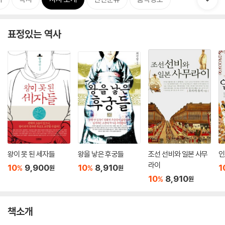
표정있는 역사
왕이 못 된 세자들
왕을 낳은 후궁들
조선 선비와 일본 사무
인
라이
10
9,900
10
8,910
1
%
%
원
원
10
8,910
%
원
책소개