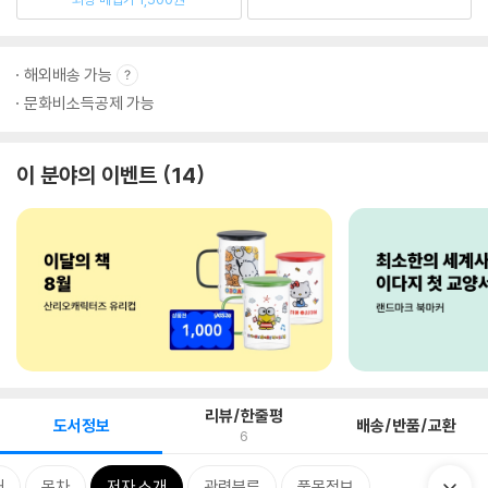
해외배송 가능
문화비소득공제 가능
이 분야의 이벤트
14
리뷰/한줄평
도서정보
배송/반품/교환
6
개
목차
저자 소개
관련분류
품목정보