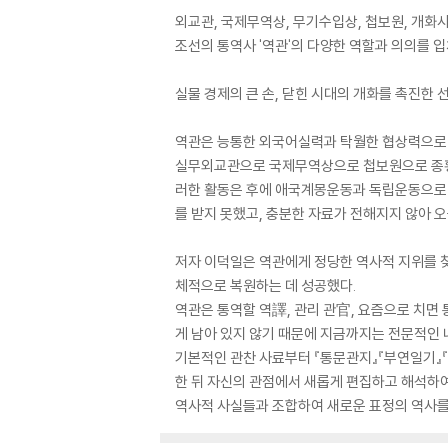
외교관, 국제무역상, 무기수입상, 첩보원, 개화사
조선의 통역사 '역관'의 다양한 역할과 의의를 
실물 경제의 큰 손, 닫힌 시대의 개화를 촉진한 
역관은 능통한 외국어실력과 탁월한 협상력으로 
실무외교관으로 국제무역상으로 첩보원으로 종횡
러한 활동은 후에 애국계몽운동과 독립운동으로 
를 받지 못했고, 충분한 자료가 전해지지 않아 
저자 이덕일은 역관에게 정당한 역사적 지위를 
체적으로 복원하는 데 성공했다.
역관은 통역할 역譯, 관리 관官, 요즘으로 치면
게 남아 있지 않기 때문에 지금까지는 전문적인
기본적인 관찬 사료부터 『통문관지』『부연일기』
한 뒤 자신의 관점에서 새롭게 편집하고 해석하여
역사적 사실들과 조합하여 새로운 표정의 역사를