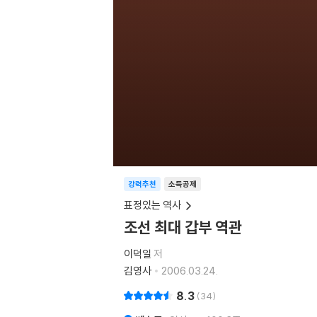
강력추천
소득공제
표정있는 역사
조선 최대 갑부 역관
이덕일
저
김영사
2006.03.24.
8.3
34