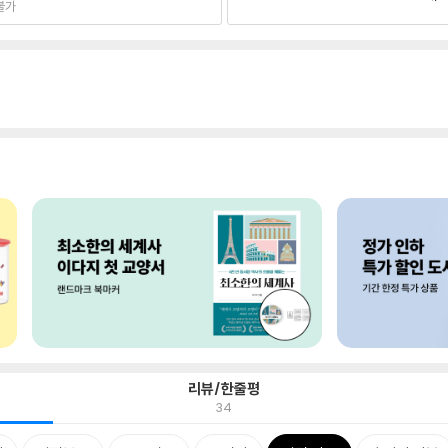
불가
리뷰/한줄평
34