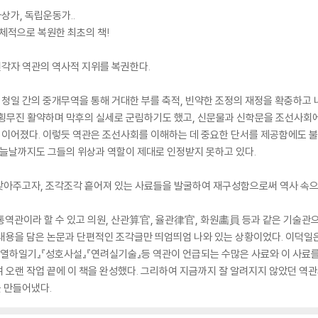
상가, 독립운동가..
입체적으로 복원한 최초의 책!
선각자 역관의 역사적 지위를 복권한다.
청일 간의 중개무역을 통해 거대한 부를 축적, 빈약한 조정의 재정을 확충하고 
무진 활약하며 막후의 실세로 군림하기도 했고, 신문물과 신학문을 조선사회
이어졌다. 이렇듯 역관은 조선사회를 이해하는 데 중요한 단서를 제공함에도 
오늘날까지도 그들의 위상과 역할이 제대로 인정받지 못하고 있다.
찾아주고자, 조각조각 흩어져 있는 사료들을 발굴하여 재구성함으로써 역사 속으로
 통역관이라 할 수 있고 의원, 산관算官, 율관律官, 화원畵員 등과 같은 기술관
 내용을 담은 논문과 단편적인 조각글만 띄엄띄엄 나와 있는 상황이었다. 이덕일
『열하일기』『성호사설』『연려실기술』등 역관이 언급되는 수많은 사료와 이 사료를
 오랜 작업 끝에 이 책을 완성했다. 그리하여 지금까지 잘 알려지지 않았던 역
 만들어냈다.