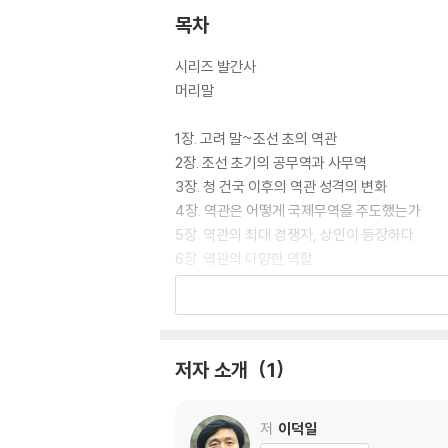
목차
시리즈 발간사
머리말
1장. 고려 말~조선 초의 역관
2장. 조선 초기의 공무역과 사무역
3장. 청 건국 이후의 역관 성격의 변화
4장. 역관은 어떻게 국제무역을 주도했는가
5장. 역관의 최대 경쟁자, 상인이 등장하다
6장. 역관의 다양한 역할
7장. 역관과 정치
8장. 시대를 앞서간 역관
더 깊이읽기
저자 소개
1
주요 인용 문헌
찾아보기
저
이덕일