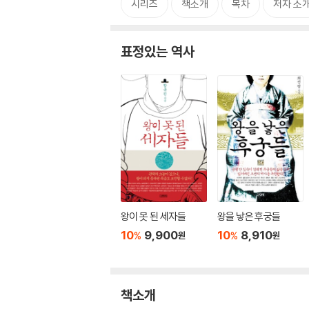
시리즈
책소개
목차
저자 소
표정있는 역사
왕이 못 된 세자들
왕을 낳은 후궁들
10
9,900
10
8,910
%
%
원
원
책소개