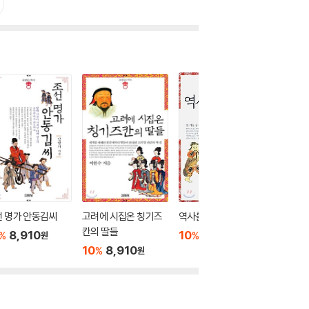
 명가 안동김씨
고려에 시집온 칭기즈
역사를 훔친 첩자
조선 최대
칸의 딸들
8,910
10
8,910
10
8
%
%
%
원
원
10
8,910
%
원