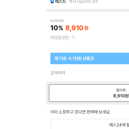
베스트
역사 top100 3주
9,900
원
10
8,910
YES포인트
앱 다운 시 1천원 상품권
결제혜택
종이책
8,910
원
이미 소장하고 있다면 판매해 보세요.
예스24에 