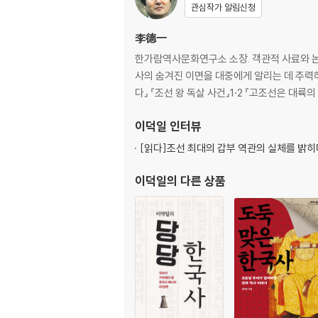
관심작가 알림신청
李德一
한가람역사문화연구소 소장. 객관적 사료와 논
사의 숨겨진 이면을 대중에게 알리는 데 주력하고
다』 『조선 왕 독살 사건』1·2 『고조선은 대
이덕일
인터뷰
[읽다]
조선 최대의 갑부 역관의 실체를 밝히
이덕일
의 다른 상품