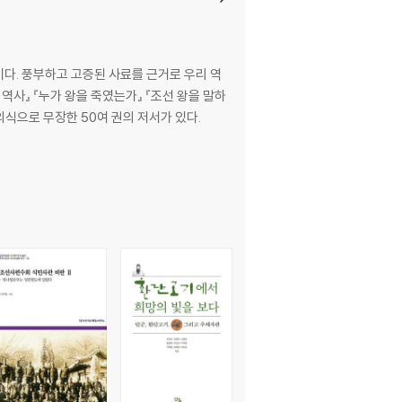
다. 풍부하고 고증된 사료를 근거로 우리 역
역사』 『누가 왕을 죽였는가』 『조선 왕을 말하
사의식으로 무장한 50여 권의 저서가 있다.