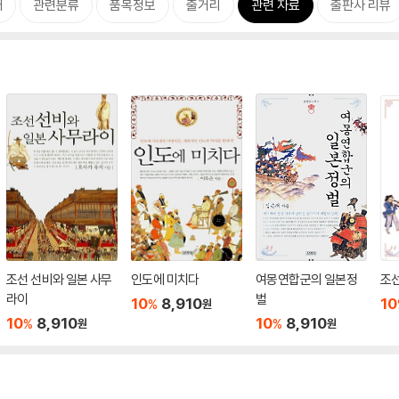
개
관련분류
품목정보
줄거리
관련 자료
출판사 리뷰
조선 선비와 일본 사무
인도에 미치다
여몽연합군의 일본정
조선
라이
벌
10
8,910
10
%
원
10
8,910
10
8,910
%
%
원
원