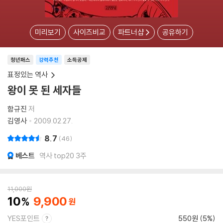
미리보기
사이즈비교
파트너샵
공유하기
청년패스
강력추천
소득공제
표정있는 역사
왕이 못 된 세자들
함규진
저
김영사
2009.02.27.
8.7
46
베스트
역사 top20 3주
11,000
원
10
9,900
YES포인트
550원 (5%)