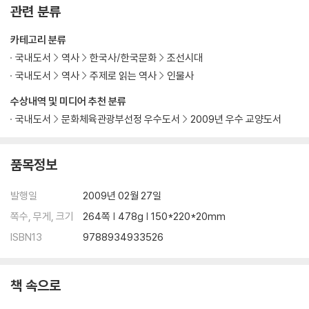
관련 분류
카테고리 분류
국내도서
역사
한국사/한국문화
조선시대
국내도서
역사
주제로 읽는 역사
인물사
수상내역 및 미디어 추천 분류
국내도서
문화체육관광부선정 우수도서
2009년 우수 교양도서
품목정보
발행일
2009년 02월 27일
쪽수, 무게, 크기
264쪽 | 478g | 150*220*20mm
ISBN13
9788934933526
책 속으로