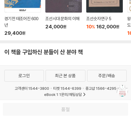
는 사실이 아닐 가능성이 크지만, 소현세자의 사후 아내와 세 아들이 모두
아버지의 손에 죽임을 당하는 비극을 겪어야 했다.
경기전 태조어진 600
조선시대 문화의 이해
조선숫자연구 5
왕
▶ 영조는 왜 친아들을 죽였는가? 사도세자는 정말로 뒤주에서 죽었을까?
년
도
24,000
10
162,000
%
원
원
저자는 조선왕조실록, 한중록 및 여러 사료를 조목조목 분석하는 한편, 영
29,400
1
원
조와 사도세자의 내면 심리를 따라가는 방법으로 조선왕조 역사상 가장 엽
기적인 죽음, ‘뒤주사건’을 새롭게 해독한다. 저자는 영조가 실제로 세자를
이 책을 구입하신 분들이 산 분야 책
죽이려 하지는 않았고, 뒤주에 가둔 것도 잠깐이었을 것이라고 추측한다.
세자는 동궁의 골방에 유폐되었다가 심리적 충격을 이기지 못하고 갑자기
사망했다는 것이다. 실제로 당시의 실록에는 뒤주가 등장하지 않는데다 이
처럼 처참한 상황이 벌어지고 있는 것치고는 급박한 분위기가 느껴지지 않
로그인
최근 본 상품
주문/배송
는다. 뒤주를 언급하는 유일한 사료인 한중록을 쓴 혜경궁 홍씨는 당시 친
정으로 보내졌기 때문에 실제 상황을 지켜보지는 못했다.
고객센터 1544-3800
티켓 1544-6399
중고샵 1566-4295
eBook 1:1문의/채팅상담
사도세자의 비극은 정치적 고려 없이는 한 발짝 떼기도 조심스러운 세자의
예스이십사(주) 사업자 정보
자리가 주는 압박감과 그것을 버티지 못하는 기질 때문에 벌어졌다. 그는
품절
이용약관
개인정보처리방침
청소년보호정책
유난히 오래 산 임금을 모셨고, 유난히 정치적으로 복잡한 시대를 살았다.
PC버전
회사소개
거래처관계자께
그래서 학문에 정진하고 부왕의 짐을 덜어주어야 한다는 심리적 압박이 유
도서홍보
광고
독 심했다. 거기다 영조는 자주 양위 선언을 정치적 카드로 활용했는데, 세