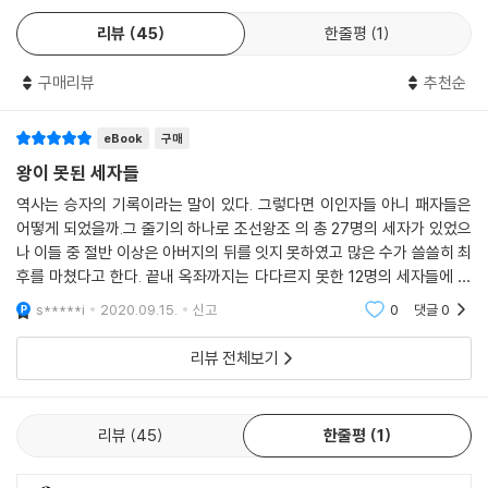
음이 조심스러울 수밖에 없었다. 세자가 왕의 아들이자 후계자이면서 권력
리뷰
45
한줄평
1
의 2인자이기도 하다는 사실은 종종 필연적인 비극을 불러왔다. 인조는 세
자를 노골적으로 경계했고, 태종과 영조는 자신들의 정치적 입지를 다지기
구매리뷰
추천순
위해 세자에게 양위하겠다는 거짓 선언을 거듭하기도 했다. 그만큼 세자의
존재는 현 왕에게 정치적인 위협이었던 것이다. 왕이 늙고 병에 걸려 신하
들이 ‘떠오르는 태양’인 세자 쪽으로 잰걸음을 칠 때, 또는 전쟁이나 천재지
eBook
구매
변이 일어나 왕의 권위가 흔들릴 때는 더욱 그랬다.
왕이 못된 세자들
역사는 승자의 기록이라는 말이 있다. 그렇다면 이인자들 아니 패자들은
조선의 세자들은 대체로 불행하고 우울했다. 정치와 권력은 친 혈육 간에
어떻게 되었을까.그 줄기의 하나로 조선왕조 의 총 27명의 세자가 있었으
도 비정하기만 하고, 책임은 과중했으며 즐거움은 턱없이 부족했다. 아마
나 이들 중 절반 이상은 아버지의 뒤를 잇지 못하였고 많은 수가 쓸쓸히 최
도 조선의 세자들은 언젠가는 옥좌에 앉아 만인을 내려다보며 자신의 이상
후를 마쳤다고 한다. 끝내 옥좌까지는 다다르지 못한 12명의 세자들에 대
대로 새로운 세상을 만들어갈 그날이 오리라, 그렇게 믿으며 하루하루를
한이야기이다. 왕이 되도록 철저히 교육을 받아야했지만 그 절정을 이루지
s*****i
2020.09.15.
신고
0
댓글
0
버텼을 것이다. 그러나 그들 중 절반은 끝내 왕좌에 앉아보지도 못하고 숨
못한 꽃들...
을 거뒀다. 그들은 왜, 왕이 되지 못했을까?
리뷰 전체보기
▶ 조선왕조 최초의 세자는 살해당했다!
궁궐 댓돌을 시뻘겋게 물들이며 쓰러진 17세 소년. 그렇게 조선 최초의 세
리뷰
45
한줄평
1
자 의안대군 이방석은 이복형의 칼에 목숨을 잃었다. 적장자도 아니고 공
로도 없는 어린아이를 세자로 삼는 순간 예견되었던 일이었다. 강력한 재