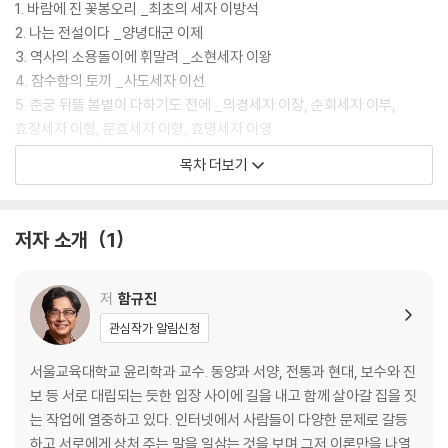
1. 바람에 진 꽃봉오리 _최초의 세자 이방석
2. 나는 전설이다 _양녕대군 이제
3. 역사의 소용돌이에 휘말려 _소현세자 이왕
4. 잠수함의 토끼 _사도세자 이선
5. 춘궁 뒤뜰 봄볕이 다하기도 전에 _의경세자 이장, 순회세자 이부,
효장세자 이행, 문효세자 이향, 효명세자 이영
6. 아버지와 함께 폐위되다 _폐세자 이질, 이황
목차 더보기
7. 내가 누구인지 말할 수 있는 사람은 누구인가 _영친왕 이은
참고문헌
저자 소개
1
찾아보기
저
함규진
관심작가 알림신청
서울교육대학교 윤리학과 교수. 동양과 서양, 전통과 현대, 보수와 진
보 등 서로 대립되는 듯한 입장 사이에 길을 내고 함께 살아갈 집을 짓
는 작업에 열중하고 있다. 인터넷에서 사람들이 다양한 문제로 갈등
하고 서로에게 상처 주는 말을 일삼는 것을 보며 그저 이론만을 나열