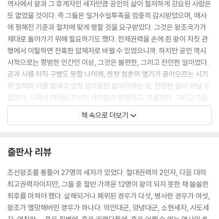
역사에서 왕과 그 후계자인 세자만큼 공인의 삶이 철저하게 강요된 사람은
또 없었을 것이다. 즉 그들은 일거수일투족을 엄중히 감시받았으며, 매사
에 정해진 기준과 절차에 맞게 행할 것을 요구받았다. 그것은 왕조국가가
제대로 돌아가기 위해 필요하기도 했다. 전제권력을 손에 쥔 왕이 자칫 관
행에서 이탈하면 잔혹한 압제자로 바뀔 수 있었으니까. 하지만 공인 역시
사적으로는 평범한 인간인 이상, 그것은 불편한, 그리고 잔인한 일이었다.
공과 사를 아직 구별도 못할 나이에, 한창 청춘의 열기가 끓어오르는 시기
에 일체의 사를 없애고 오직 공으로만 살아가라는 것, 잔인한 일이 아닐 수
없었다. 그래서 대체로 조선의 세자들은 불행했고, 우울했다. 그리고 그들
중 많은 숫자가 끝내 왕좌에 앉아보지 못했다.
책 속으로 더보기
정치적으로 중요한 위치에 있는 사람의 행동을 분석할 때는 그의 공적인
맥락과 사적인 맥락을 모두 살펴야 한다. 즉 정치학적인 접근법과 심리학
적인 접근법이 모두 필요하다. 어느 한쪽에 치우칠 때, 우리는 역사를 편협
출판사 리뷰
하게 이해하게 된다. 가령 왜 양녕대군이 쫓겨났는지, 왜 사도세자가 죽어
야 했는지를 풀이할 때 지나치게 권력의 맥락에서만 해석해서도, 심리적
조선왕조를 통틀어 27명의 세자가 있었다. 절대권력의 2인자, 다음 대의
접근으로만 이해해서도 안 된다. 이 책은 미흡하나마 두 가지 시각을 모두
최고권력자이지만, 그들 중 절반 가까운 12명이 왕이 되지 못한 채 쓸쓸한
사용하여, ‘불행했던 세자들의 역사를 온전히 살피려’ 한 노력의 결과다.
최후를 마쳐야 했다. 살해되거나 폐위된 경우가 다섯, 병사한 경우가 여섯,
--- 본문 중에서
왕조가 멸망해버린 경우가 하나다. 의안대군, 양녕대군, 소현세자, 사도세