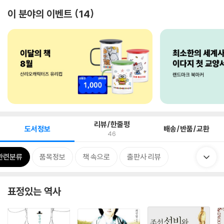
이 분야의 이벤트
14
리뷰/한줄평
도서정보
배송/반품/교환
46
관련분류
품목정보
책 속으로
출판사 리뷰
표정있는 역사