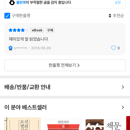
클린봇
이 부적절한 글을 감지 중입니다.
설정
상권이 발휘되는 성리학 국가를 꿈꿨던 정도전과 사랑하는 막내아들을 후
계자로 삼고 싶었던 태조의 바람은 결국 피비린내 나는 골육상쟁으로 끝났
구매한줄평
추천순
다. 이는 왕권과 신권의 대립에서 왕권이 승리함을 의미하기도 했다. 권력
도 정치도 몰랐던 소년세자 이방석은 개국 초의 혼란기를 지나던 역사의
eBook
구매
희생양인지도 모른다. 또한 일찌감치 후계자를 선정하고 철저한 교육을 통
재미있게 잘 읽었습니다.
해 성군으로 길러내기 위해 마련된 ‘세자제도’ 역시, 이미 그 출발부터 비극
을 예고하고 있었던 것은 아닐까?
s*****i
2019.09.26.
0
▶ 총명한 동생에게 왕좌를 양보하기 위해 미친 척 했다?
한줄평 전체보기
역사에는 그 참모습보다 전설로 기억되는 사람들이 있다. 양녕대군 역시
그렇다. 양녕대군이 자신보다 더 뛰어난 자질을 가진 동생 충녕대군에게
왕위를 양보하기 위해 일부러 미친 척하며 일탈행동을 일삼아 폐세자가 되
배송/반품/교환 안내
었다는 이야기는 누구나 한번쯤 들어보았을 것이다. 그리고 후일 세종이라
는 걸출한 왕이 된 충녕대군과 조선 최고의 태평성대였던 세종 시대와 맞
물려, 양녕대군의 일화는 조선왕조 최고의 미담으로 그려진다. 정말로 그
이 분야 베스트셀러
랬을까? 500년 전의 진실이야 알 수 없지만, 실록에는 충녕대군을 험담하
는 양녕의 모습도, 양녕의 비행을 소문내는 충녕의 장인 심온의 모습도 보
인다.