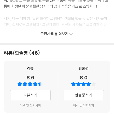
자, 영친왕…. 혹은 질병에, 혹은 권력다툼에, 혹은 어쩔 수 없는 역사의 흐
름에 희생된 이 불행했던 남자들의 삶과 죽음을 최초로 조명한다!
세자, 다음 대의 왕! 일견 화려하고 방탕한 생활을 했을 것 같은 세자들이
지만, 실제로도 그랬을까? 그렇지 않다! 조선의 세자들은 코흘리개 어린
시절부터 복잡한 예절 교육으로 날을 보내며 만인의 모범이자 공적인 이익
출판사 리뷰 더보기
을 위해 살도록 강요받았다. 세자의 일상은 책임과 의무로 꽉 차 있었다. 그
러면서도 각종 오락이나 취미생활은 철저히 배제된, 마치 수도승이나 고시
생 같은 갑갑하고 피로한 삶이었다.
리뷰/한줄평
46
세자는 하루 3번의 유교 경전 공부로 대부분의 시간을 보내는 한편, 부왕
을 보좌하는 역할로 조회에 배석하고 각종 예식과 연회에 참석해 의식을
리뷰
한줄평
이끌어야 했으며 경우에 따라 대리청정을 맡아 정무를 돌보기도 했다. 또
8.6
8.0
한 세자의 학문 성취는 왕과 대소신료들의 주요한 관심대상이어서 공부가
조금이라도 미진하다 싶으면 신하들과 유생들이 벌떼같이 들고 일어나
“이를 시정하시라”는 상소가 빗발쳤다. 활쏘기, 말타기 등 무예에 관심을
리뷰 쓰기
한줄평 쓰기
보여도 마찬가지다.
혜택 및 유의사항
혜택 및 유의사항
게다가 ‘왕의 아들’이기 전에 ‘권력의 2인자’여야 했던 그들은 한 걸음 한 걸