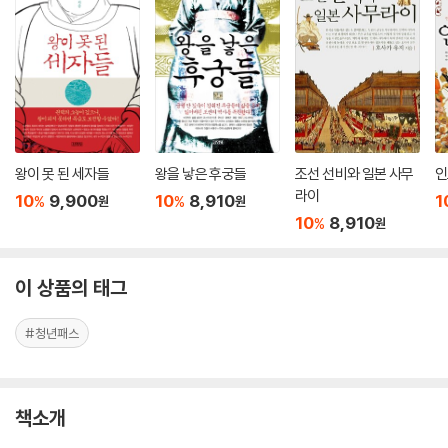
왕이 못 된 세자들
왕을 낳은 후궁들
조선 선비와 일본 사무
인
라이
10
9,900
10
8,910
1
%
%
원
원
10
8,910
%
원
이 상품의 태그
#청년패스
책소개