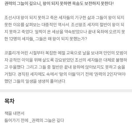
권력의 그늘이 깊으니, 왕이 되지 못하면 목숨도 보전하지 못한다!
조선시대 왕이 되지 못하고 죽은 세자들의 기구한 삶과 그들이 왕이 되지
못한 이유를 살펴보는 대중적인 역사서. 조선왕조 세자의 절반이 왕이 되
지 못하고 죽었다. 일찍이 온 세상을 약속받았으나 끝내 옥좌에 오르지 못
한 12명의 세자들, 그들은 왜 왕이 되지 못했는가?
코흘리개 어린 시절부터 복잡한 예절 교육으로 날을 보내며 만인의 모범이
자 공적인 이익을 위해 살도록 강요받았던 조선의 세자들은 대체로 불행하
고 우울했다. 그리고 그들 중 절반은 끝내 왕좌에 앉아보지도 못하고 숨을
거뒀다. 경직된 세자제도 속에서 ‘왕의 아들’이기 전에 ‘권력의 2인자’여야
했던 그들의 일생을 생생히 풀어낸다.
목차
책을 내면서
들어가기 전에 _권력의 그늘은 깊다