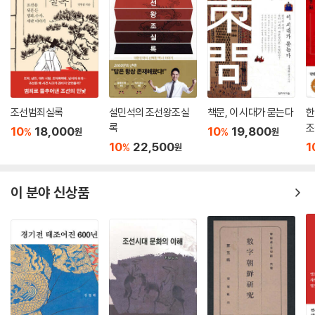
양녕대군의 좌절은 더욱 큰 시대적 흐름에서 살펴보아야 한다. 그는 태조
와 태종을 빼닮아 호탕하고 진취적인 기질의 왕자였다. 그러나 시대는 폭
력과 부조리로 점철된 개국 초의 혼란기를 마감하고 평화와 소통의 정치를
펼칠 수성군주를 원하고 있었다. 역사와 시대의 거스를 수 없는 흐름 속에
양녕대군은 호방한 북방민족적 가치관과 함께 좌절했던 것이다.
조선범죄실록
설민석의 조선왕조실
책문, 이 시대가 묻는다
한
▶ 비정한 아버지와 거대한 역사의 소용돌이 앞에서
록
조
10
18,000
10
19,800
%
%
원
원
조선왕조 27명의 세자 가운데 가장 비극적인 삶은 산 사람은 누구일까? 8
10
22,500
1
%
원
년간의 볼모살이, 천신만고 ?에 고국에 돌아왔지만 냉혹한 아버지의 경계
와 의심 속에 귀국한 지 두 달 만에 사망한 소현세자가 아닐까? 그의 비극
은 누구도 예측할 수 없었던 역사의 소용돌이에 휘말려 심양에서 볼모살이
이 분야 신상품
를 했던 사실, 그 자체에 원인이 있다. 함께 볼모살이를 했으면서도 소현세
자처럼 공식적으로 나서지 않아도 되었던 봉림대군(효종)이 주로 동정과
연민을 얻었던 것과 비교하면 소현세자의 처지는 몇 배나 어려웠다. 청나
라의 무리한 요구를 겨우겨우 줄여놓아도 조선에서는 ‘세자가 심양에서 하
는 일이 무어냐’고 하기 일쑤였다. 게다가 그의 아버지 인조는 유달리 비정
하고 경계가 심한 사람이었다. 오죽하면 소현세자가 아버지 인조의 손에
독살됐다, 인조가 던진 벼루에 맞아 죽었다는 말까지 있을까? 이런 이야기