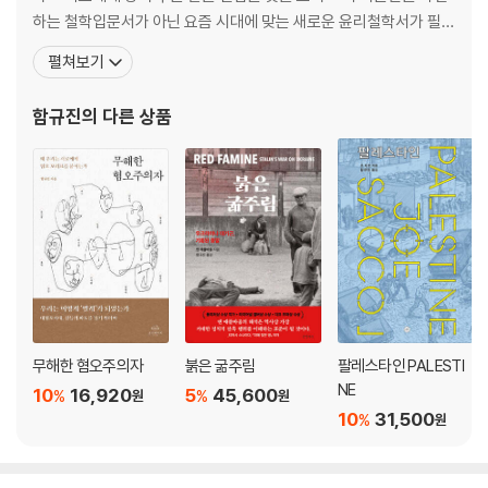
하는 철학입문서가 아닌 요즘 시대에 맞는 새로운 윤리철학서가 필요
하다고 느꼈다. 고속버스에서 좌석 등받이를 젖히는 사소한 문제부터
펼쳐보기
인종차별, 장애인 혐오, 환경 문제까지 매일의 삶에서 마주하는 문제
들 속에서 타인을 존중하면서도 자신만의 길을 걸으며 사는 방법의
함규진
의 다른 상품
힌트를 《이토록 다정한 개인주의자》로 담아냈다. 지은 책
무해한 혐오주의자
붉은 굶주림
팔레스타인 PALESTI
NE
10
16,920
5
45,600
%
%
원
원
10
31,500
%
원