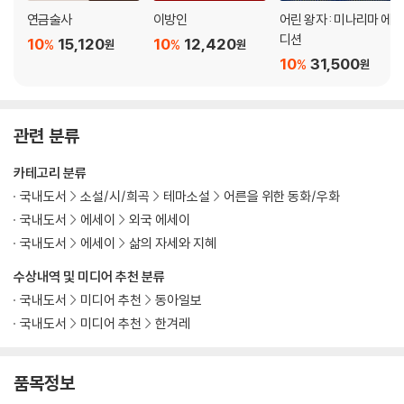
연금술사
이방인
어린 왕자 : 미나리마 에
디션
10
15,120
10
12,420
%
%
원
원
10
31,500
%
원
관련 분류
카테고리 분류
국내도서
소설/시/희곡
테마소설
어른을 위한 동화/우화
국내도서
에세이
외국 에세이
국내도서
에세이
삶의 자세와 지혜
수상내역 및 미디어 추천 분류
국내도서
미디어 추천
동아일보
국내도서
미디어 추천
한겨레
품목정보