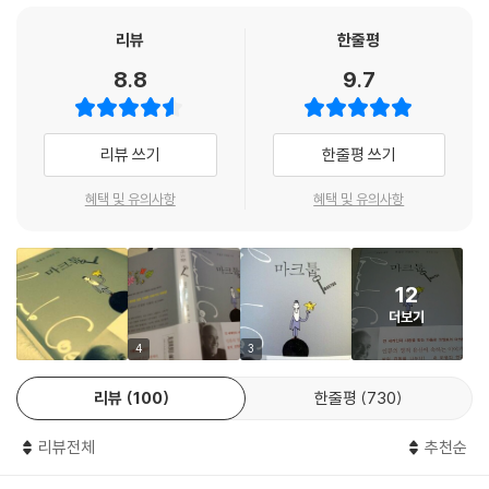
꽃이나 식물과 달리 스스로 찾아낼 수 있는 용기가 밖에서 주어지는 희망
지 못할 것이다. 용기를 가지고 너희의 길을 살펴라. 남들의 비판을 두려워
과 동반할 때 더 큰 힘을 발휘하는 법입니다. 두렵지만 당당히 맞서는 것.
리뷰
한줄평
하지 마라. 특히 스스로 부족하다고 여기고 주눅들지 마라. 너희가 잠 못 이
그렇게 사람과 사회의 희망은 이루어지는 것이겠지만 그 시작은 자신의 마
8.8
9.7
루는 밤에 신께서 너희와 함께 계실 것이다. 신의 사랑이 너희가 남몰래 흘
음을 다스리는 데서 시작합니다. 그 출발이 바로 사색과 통찰이고 좋은 작
리는 눈물을 닦아줄 것이다. 신은 용감한 자들 편이다.”
가와 지도자는 그 출발점을 응원하는 ‘희망’의 메시지를 전하는 사람입니
다. 파울로 코엘료는 『마크툽』에서 능숙한 직조공처럼 질 좋은 씨줄과 날
리뷰 쓰기
한줄평 쓰기
일관되게 행동하려고 애쓰지 마라. 성 바울도 “세상의 지혜가 하느님이 보
줄을 엮어 희망과 용기의 메시지를 전하고 있습니다. (…)
시기에는 어리석다”라고 말하지 않았는가.일관되게 행동한다는 것은 언제
파울로 코엘료는 이번 책에서 남미와 유럽뿐 아니라 동양과 서양의 고전
혜택 및 유의사항
혜택 및 유의사항
나 양말과 잘 어울리는 넥타이를 매는 것, 내일도 오늘과 같은 의견을 가지
속에서 발견한 많은 이야기들을 들려줍니다. 제가 참여한 전작 『마법의 순
는 것이다. 하지만 그러면 세상이 어떻게 움직이겠는가. 누군가에게 해를
간』이 개인 삶을 위한 통찰이 주 내용이었다면 『마크툽』은 사회적으로 재
끼치지 않는 한 너희는 때때로 의견을 바꿀 수 있고, 부끄러움 없이 모순되
해석할 수 있는 내용들을 많이 담고 있습니다. 여러 가지 상황과 사례들이
는 말을 할 수도 있다. 너희는 그럴 권리가 있다. 다른 사람들이 어떻게 생
12
우리가 겪고 있는 그것과 크게 다르지 않아 더 많이 공감됩니다. (…)
각하는가 하는 것은 별로 중요하지 않다. 그들은 결국 자기 마음대로 생각
더보기
사람은 나이가 들면서 어린 시절의 현인들을 잊은 채 진정으로 의미 있는
할 것이기 때문이다. 그러니 마음을 편히 가져라. 세상이 너희 주변에서 움
것들을 놓치고 사는 경우가 많습니다. 파울로 코엘료의 『마크툽』을 통해
4
3
직이도록 내버려두고, 스스로에게 놀라움을 느끼는 기쁨을 누려라. 성 바
진정으로 의미 있는 삶의 가치를 되새기고 어려움 속에서도 희망과 용기가
울은 “하느님은 현자들을 부끄럽게 하기 위해 세상의 어리석은 자들을선
리뷰
100
한줄평
730
함께하는 영성이 넘치는 새 날들 만드시길 바랍니다. ● 황중환
택하셨다”라고 말했다.
리뷰전체
추천순
옮긴이의 말 - 최정수
스승께서 말씀하셨다.