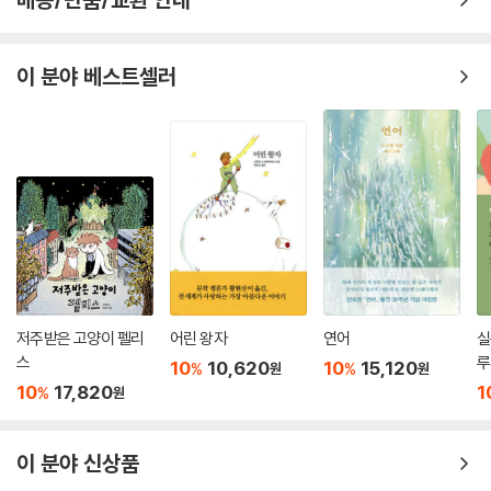
이 분야 베스트셀러
저주받은 고양이 펠리
어린 왕자
연어
실
스
루
10
10,620
10
15,120
%
%
원
원
어
10
17,820
1
%
원
이 분야 신상품