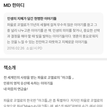
MD 한마디
인생의 지혜가 담긴 현명한 이야기들
파울로 코엘료가 11년의 세월에 걸쳐 무수히 많은 이야기를 듣고 그
중 널리 나누고픈 이야기를 쓴 책. 인생의 의미를 찾거나, 중요한 선택
과 결정을 해야 할 때 빛을 발하는 이야기들이다. 영혼이 풍요로워지
는 것을 느낄 수 있는 잔잔하고 따뜻하고 지혜로운 이야기들.
2016.02.26.
소설/시 PD
책소개
전 세계인의 사랑을 받는 파울로 코엘료의 『마크툽 』
인류의 영적 유산에 속하는 이야기들
내 마음의 연금술!
파울로 코엘료의 한국판 『마크툽』은 좀 특별하다. 저자인 파울로 코엘료의
요청으로 원서『Maktub(마크툽)』에, 베스트셀러『마법의 순간』에서 이미