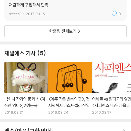
저렴하게 구입해서 만족
b****8
2017.03.15.
0
한줄평 전체보기
채널예스 기사
5
백희나 작가의 동화책 <이
<아주 작은 반복의 힘>, 전
이세돌 vs 알파고의 영향
상한 엄마>, 2위 등극
자책까지 베스트셀러 진입
<사피엔스> 5위에 올라
2016.03.31.
2016.03.24.
2016.03.17.
배송/반품/교환 안내