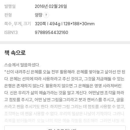
발행일
2016년 02월 26일
판형
양장
쪽수, 무게, 크기
320쪽 | 494g | 128*188*30mm
ISBN13
9788954432160
책 속으로
스승께서 말씀하셨다.
“신이 내려주신 은혜를 오늘 전부 활용해라. 은혜를 쌓아놓고 살아선 안 된
다. 은혜는 선의에 따라 사용하라고 주신 것이고, 그것을 저금해둘 수 있는
은행은 존재하지 않는다. 활용하지 않으면 그 은혜들은 영영 사라져버린
다. 신은 우리가 삶의 예술가라는 것을 알고 계신다. 어떤날엔 조각을 하라
고 점토를 주시고, 어떤 날엔 그림을그리라고 붓과 캔버스를 주시고, 글을
쓰라고 펜을 주시기도 한다. 하지만 그림 그리는 데 점토를 사용할 수 없고,
조각하는 데 펜을 사용할 수 없다. 우리의 일상은 나날이 기적이다. 그러니
축복을 받아들여라. 오늘 너의 작은 예술 작품을 창조해라. 그러면 내일 새
로운 축복을 받을 것이다.”