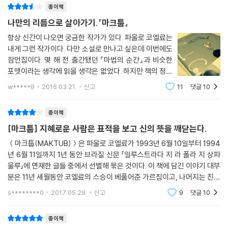
“만약 울어야 한다면 어린아이처럼 울어라. 예전에 너는 어린아이였고, 우
종이책
제목에 나오는 ‘마크툽 Makt?b’은 ‘그렇게 기록되어 있다’는 뜻으로, 신의
는 것은 네가 최초로 배운 것들 가운데 하나다. 그리고 삶의 일부다. 너는
섭리를 은유합니다. 아랍 사람들은 신의 섭리를 받아들이고 체념할 때 이
나만의 리듬으로 살아가기.『마크툽』
자유로운 존재임을, 감정을 드러내는 것은 부끄러운 일이 아님을 잊지 마
표현을 자주 사용한다고 합니다. 그런데 신의 뜻을 받아들인다는 것은 정
항상 신간이 나오면 궁금한 작가가 있다. 파울로 코엘료는
라. 원하는 만큼 시끄럽게 소리 내어 울어라. 흐느껴 울어도 좋다. 어린아이
말 ‘체념’을 의미할까요? 신은 우리가 원하지 않는 길을 억지로 가게 만드
내게 그런 작가이다. 다만 소설로 만나고 싶은데 이번에도
들은 그렇게 울고 마음을 진정시키니 말이다. 어린아이들이 어떻게 울음을
는 무자비한 존재인 걸까요?
잠언집이다. 몇 해 전 출간됐던 『마법의 순간』과 비슷한
그치는지 살펴본 적이 있는가? 새로운 대상으로 관심이 쏠리면 재빨리울
하느님은 선하고 자비로운 분이며, 자신의 형상에 따라 우리 인간을 빚으
포맷이라는 생각에 읽을 생각은 없었다. 하지만 책의 정보
음을 그친다. 네가 해야 할 일이 바로 그것이다. 어린아이처럼 울수만 있다
셨습니다. 하지만 동시에 인간들 한 사람 한 사람에게 고유한 꿈과 재능을
를 찬찬히 훑어보니 『마법의 순간』보다는 그 후에 출간됐
w*****8
2016.03.21.
신고
11
댓글
10
면 말이다.”
던 소설이자 치유산문집 『아크라 문서』와 더 비슷하다는
선물하시고, 그 사람에게 가장 유익한 길, 귀하고 특별한 길을 예비해놓으
--- 본문 중에서
인상을 받았기에 읽기
셨습니다. 그러므로 하느님의 섭리를 깨닫는다는 것은 그 길을 찾는 것, ‘자
종이책
아의 신화’를 찾는 것과 일맥상통하는 일이기도 한 것입니다.
[마크툽] 지혜로운 사람은 표적을 보고 신의 뜻을 깨닫는다.
모든 것이 기록되어 있다고는 하지만, 신은 우리에게 자유의지와 선택권을
주셨고, ‘표적’을 깨닫는 지혜도 허락하셨습니다. 인생의 중요한 길목에 ‘표
＜마크툽(MAKTUB)＞은 파울로 코엘료가 1993년 6월 10일부터 1994
년 6월 11일까지 1년 동안 브라질 신문 「일루스트라다 지 라 폴라 지 상파
적’을 세워놓으시고, 주변 사람들의 입을 통해 천사의 목소리를 듣게 하십
울루」에 연재한 글들 중에서 선별해 묶은 것이다. 이 책에 담긴 이야기 대부
니다. 지혜로운 사람은 표적을 보고 신의 뜻을 깨닫고, 주변 사람들을 통해
분은 11년 세월동안 코엘료의 스승이 베풀어준 가르침이고, 나머지는 친구
천사의 목소리를 분별할 것입니다.
들 또는 살면서 한 번 만났지만 잊지 못할 인상을 남긴 사람들이 그에게 해
시대와 풍습은 변하지만 진리는 하나이고, 신은 우리를 돕기 위해 펜과 잉
s********0
2017.05.29.
신고
9
댓글
10
준 이야기다.
크를 사용하십니다. ● 최정수
종이책