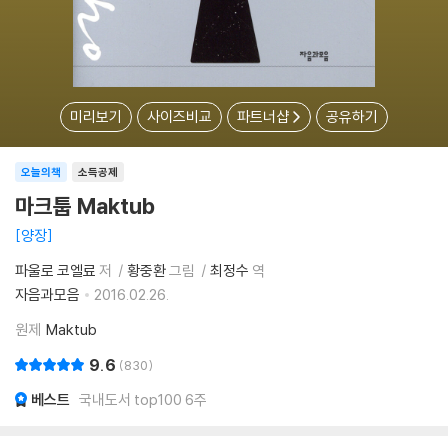
미리보기
사이즈비교
파트너샵
공유하기
오늘의책
소득공제
마크툽 Maktub
양장
파울로 코엘료
저
황중환
그림
최정수
역
자음과모음
2016.02.26.
원제
Maktub
9.6
830
베스트
국내도서 top100 6주