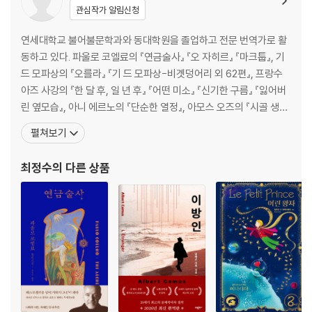
관심작가 알림신청
연세대학교 불어불문학과와 동대학원을 졸업하고 전문 번역가로 활
동하고 있다. 파울로 코엘료의 『연금술사』 『오 자히르』 『마크툽』, 기
드 모파상의 『오를라』 『기 드 모파상-비곗덩어리 외 62편』, 프랑수
아즈 사강의 『한 달 후, 일 년 후』 『어떤 미소』 『신기한 구름』 『잃어버
린 옆모습』, 아니 에르노의 『단순한 열정』, 아모스 오즈의 『시골 생활
풍경』, 이 외에 『찰스 다윈-진화를 말하다』 『르 코르뷔지에의 동방여
펼쳐보기
행』 『우리 기억 속의 색』 『딜레마-어느 유쾌한 도덕철학 실험 보고
서』 『조지 오웰』 『미술관에 가기 전에』 『역광의 여인, 비비안 마이어』
최정수
의 다른 상품
『노 시그널』 등