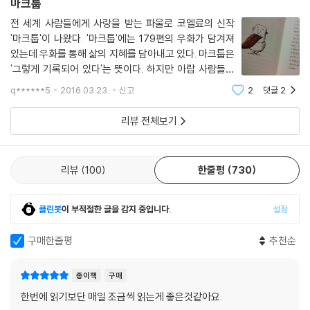
마크툽
전 세계 사람들에게 사랑을 받는 파울로 코엘료의 신작
'마크툽'이 나왔다. '마크툽'에는 179편의 우화가 담겨져
있는데 우화를 통해 삶의 지혜를 담아내고 있다. 마크툽은
'그렇게 기록되어 있다'는 뜻이다. 하지만 아랍 사람들에
게 '그렇게 기록되어 있다'는 잘된 번역이 아니다. 왜냐하
q******5
2016.03.23.
신고
2
댓글
2
면 모든 것이 이미 기록되어 있다 하더라도, 신은 자비롭
고 우리를 돕기 위해서만 펜과 잉크를 사
리뷰 전체보기
리뷰
100
한줄평
730
클린봇
이 부적절한 글을 감지 중입니다.
설정
구매한줄평
추천순
종이책
구매
한번에 읽기보단 매일 조금씩 읽는게 좋은것같아요.