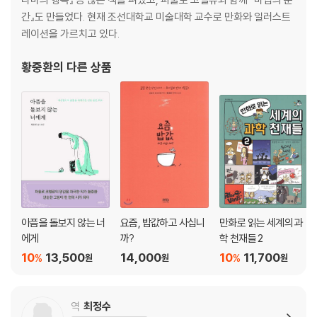
간』도 만들었다. 현재 조선대학교 미술대학 교수로 만화와 일러스트
레이션을 가르치고 있다.
황중환
의 다른 상품
아픔을 돌보지 않는 너
요즘, 밥값하고 사십니
만화로 읽는 세계의 과
에게
까?
학 천재들 2
10
13,500
14,000
10
11,700
%
%
원
원
원
역
최정수