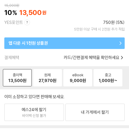
15,000
원
10
13,500
YES포인트
750원 (5%)
5만원 이상 구매 시 2천원 추가 적립
앱 다운 시 1천원 상품권
결제혜택
카드/간편결제 혜택을 확인하세요
종이책
원제
eBook
중고
13,500
원
27,970
원
9,000
원
1,000
원~
이미 소장하고 있다면 판매해 보세요.
예스24에 팔기
내 가게에서 팔기
바이백 신청 불가