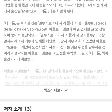
작업을 함께 했던 국내 황중환 작가의 그림이 추가 되었다. 그래서 전 세계
에서 출간된『Maktub(마크툽)』과는 차별화 된다.
『마크툽』은 브라질 신문「일루스트라다 지 라 폴라 지 상파울루Illustrada
de la Folha de Sao Paulo」에 파울로 코엘료가 매일 연재한 글 중 선별
하여 묶어서 출간되었다. 「일루스트라다 지 라 폴라 지 상파울루」의 국장
알시누 레이치 네투가 연재를 제안했고, 당시 아무 계획이 없었던 파울로
코엘료는 그 제안이 도전처럼 느껴졌다. 산다는 것은 위험을 감수하는 것
이라고 생각하는 파울로 코엘료는 그 도전을 수락했고, 결국 『마크툽』책이
출간되기에 이르렀다.
파울로 코엘료는 『마크툽』에 11년의 세월에 걸쳐 스승에게 받은 가르침 그
리고 친구나 다른 사람들로부터 들은 인상 깊은 에피소드들을 담았다. 이
책은 교훈집이 아니다. 삶의 경험을 나누기 위해 쓴 것으로, 이야기 속에서
‘인류의 영적 유산’들을 발견할 수 있다. 우리가 살면서 인생의 의미에 대해
책소개 더보기
자문하거나 중요한 결정과 선택을 해야 할 때에 사람들이 경험한 다양한
이야기는 인류가 축적해온 영적 유산으로 빛을 발한다. 시간이 흘러 시대
가 바뀌었음에도 책 속 현인들의 이야기들은 오늘날의 현실 사회를 풍자하
저자 소개
3