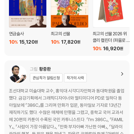
연금술사
최고의 선물
최고의 선물 2026 위
클리 캘린더 (파울로 코
10
15,120
10
17,820
%
%
원
원
엘료 에디션)
10
16,920
%
원
그림
황중환
관심작가 알림신청
작가의 사락
조선대학교 미술대학 교수, 홍익대 시각디자인학과 동대학원을 졸업
했다. 금강기획에서 그래픽디자이너와 멀티미디어 PD로 일하다 동
아일보에 『386C』를 그리며 만화가 입문, 동아일보 기자로 13년간
재직하기도 했다. 수많은 매체에 만평을 그렸고, 중학교 국어 교과서
에 20편의 카툰이 수록된 국민 카투니스트다. 『I’m 386C』, 『FAMIL
Y』, 『사람이 가장 아름답다』, 『만화 부자아빠 가난한 아빠』, 『달라이
라마의 행복』 등 많은 책을 펴냈고, 파울로 코엘류와 함께 『마법의 순