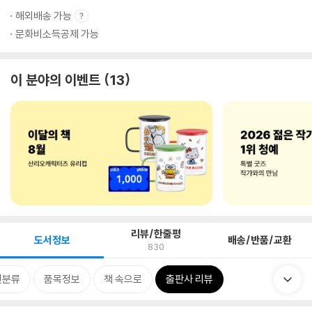
해외배송 가능
문화비소득공제 가능
이 분야의 이벤트
13
리뷰/한줄평
도서정보
배송/반품/교환
830
련분류
품목정보
책 속으로
출판사 리뷰