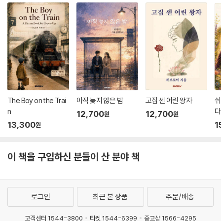
The Boy on the Trai
아직 늦지 않은 밤
고집 센 어린 왕자
쉬
n
다
12,700
12,700
원
원
13,300
1
원
이 책을 구입하신 분들이 산 분야 책
로그인
최근 본 상품
주문/배송
고객센터 1544-3800
티켓 1544-6399
중고샵 1566-4295