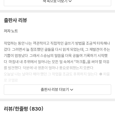
책 속으로 더보기
여행자가 열 살 때, 어머니는 여행자를 억지로 체육강좌에 다니게 했다. 거
기서 가르치는 과목 중 다리위에서 강물 속으로 뛰어드는 것이 있었다. 여
출판사 리뷰
행자는 물속에 뛰어드는 것이 죽을 만큼 무서워서 항상 줄 맨 끝에 가서 섰
고, 다른 아이들이 물속으로 뛰어들때마다 곧 차례가 돌아올 것이라는 생
저자 노트
각에 괴로워했다. 어느 날 선생님이 여행자가 무서워하는 것을 알고 억지
로 첫 번째로 뛰어내리게 했다. 그랬더니 두려움이 완전히 사라지지는 않
작업하는 동안 나는 객관적이고 직접적인 글쓰기 방법을 조금씩 터득해나
았지만, 상황이 빠르게 지나가는 바람에 용기를 낼 수 있었다.
갔다. 그러면서 늘 참조했던 글들을 다시 읽게 되었는데, 그 재발견이 주는
스승께서 말씀하셨다.
기쁨이 엄청났다. 그래서 스승님의 말씀을 더욱 공들여 기록하기 시작했
“살다 보면 여유를 가져야 할 때가 많다. 그러나 가끔은 소매를 걷어붙이고
다. 마침내 내 주위에서 일어나는 모든 일 속에서 『마크툽』을 써야 할 이유
상황과 대면해야 한다. 그럴 때 행동을 나중으로 미루는 것보다 더 나쁜 것
를 발견했다. 덕분에 내 영혼이 얼마나 풍요로워졌는지 모른다.
은 없다.”
오늘날 나는 날마다 해야 했던 그 작업을 조금도 후회하지 않는다. ● 파울
스승께서 말씀하셨다.
로 코엘료
“너희가 꿈의 길을 가고 있다면 그 길에 온전히 몸을바쳐라. 빠져나갈 문을
출판사 리뷰 더보기
마련해놓지 마라. 이를테면 이런 변명 말이다. ‘이건 내가 원했던 것이 아니
그린이의 말 - 황중환
야.’ 이런 말에는 실패의 씨앗이 내포되어 있다. 더 잘할 수 있을 때도, 불확
실한 걸음을 내디뎌야
희망이란 본디 밖으로부터의 힘이고 용기란 안으로부터의 힘입니다. 그러
리뷰/한줄평
830
할 때도 그 길을 스스로 감당해라. 현재의 가능성을 받아들인다면, 앞으로
므로 용기가 동반되지 않는 희망은 무의미한 외침에 불과합니다. 사람은
틀림없이 발전할 것이다. 반대로 한계를 설정한다면, 결코 거기서 해방되