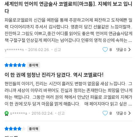
세계인의 언어의 연금술사 코엘료의[마크툽]. 지혜의 보고 입니
다
파울로코엘료의 신간을 예판을 통해 주문하고어제 짜잔하고 도착예쁜 일
력 다이어리까지 주셔서 감사합니다. 영혼이 담긴 선물같은 느낌이랄까..
잔잔하고 그림도 이쁘고,중간 어디를 읽어도 좋은책. 언어의 연금술사답게
책 구절구절 인상깊게 페이지는 넘어갑니다.인류의 영적 유산에 속하는 이
야기들...... 마크툽은 아랍어로 "모든것은 이미 기록되어 있다" 라는 뜻으
y*******n
2016.02.26.
신고
8
댓글
0
로파울로가 코엘
종이책
이 한 권에 엄청난 진리가 담겼다. 역시 코엘료다!
현인들의 이야기, 진리는 시간이 흘러도 변함이 없음을 새삼 느낍니다. 그
러니까 세상이 아무리 바뀌어도 진실과 정의는 존재한다는 희망을 만나게
하는 책입니다. 그동안 여러 권의 책에서 만났던 파울로 코엘료의 지혜가
이 한 권에 모두 담겨 마음을 맑게 해줍니다. 매 페이지마다 읽고 싶은 충
동을 느끼게 하고, 그 감동이 엄청납니다. 파울로 코엘료가 그랬듯, 제 영혼
s******a
2016.02.24.
신고
8
댓글
0
도 풍성
종이책