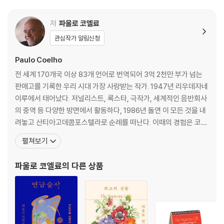
고 있으며, 우리가 그 안에서 진주와도 같은 지혜를 얻기에 조금도 부족함
이 없다. 파울로 코엘료는『마크툽』을 쓰면서 자신이 경험한 것처럼 분명
저
파울로 코엘료
독자들의 영혼도 풍요로워질 것이라고 믿는다. 그리고 독자들이 인생의 가
야 할 길과 진정한 행복에 대해 질문을 던지고, 그 답을 찾기 위해 각자가
관심작가 알림신청
노력하기를 기대한다.
Paulo Coelho
전 세계 170개국 이상 83개 언어로 번역되어 3억 2천만 부가 넘는
판매고를 기록한 우리 시대 가장 사랑받는 작가. 1947년 리우데자네
이루에서 태어났다. 저널리스트, 록스타, 극작가, 세계적인 음반회사
의 중역 등 다양한 방면에서 활동하다, 1986년 돌연 이 모든 것을 내
려놓고 산티아고데콤포스텔라로 순례를 떠난다. 이때의 경험은 코엘
료의 삶에 커다란 전환점이 된다. 그는 이 순례에 감화되어 첫 작품
펼쳐보기
『순례자』를 썼고, 이듬해 자아의 연금술을 신비롭게 그려낸 『연금술
사』로 세계적 작가의 반열에 오른다. 이후 『브리다』 『베로니카, 죽기
파울로 코엘료
의 다른 상품
로 결심하다』 『피에트라 강가에서