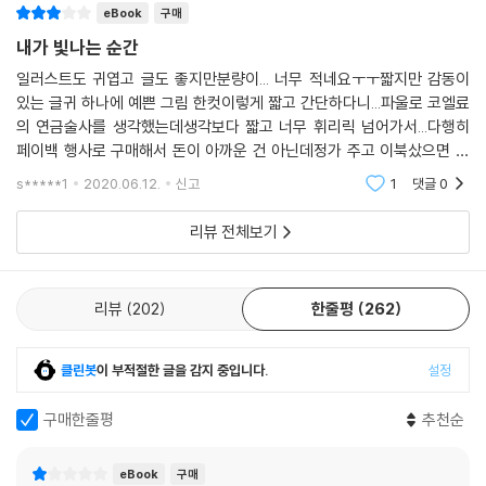
eBook
구매
내가 빛나는 순간
일러스트도 귀엽고 글도 좋지만분량이... 너무 적네요ㅜㅜ짧지만 감동이
있는 글귀 하나에 예쁜 그림 한컷이렇게 짧고 간단하다니...파울로 코엘료
의 연금술사를 생각했는데생각보다 짧고 너무 휘리릭 넘어가서...다행히
페이백 행사로 구매해서 돈이 아까운 건 아닌데정가 주고 이북샀으면 좀
후회될뻔...ㅎㅎㅎ그냥 지친 마음을 위로하고 싶은데긴 글도 보기 싫다 싶
s*****1
2020.06.12.
신고
1
댓글
0
을때 보면 나름 힐
리뷰 전체보기
리뷰
202
한줄평
262
클린봇
이 부적절한 글을 감지 중입니다.
설정
구매한줄평
추천순
eBook
구매