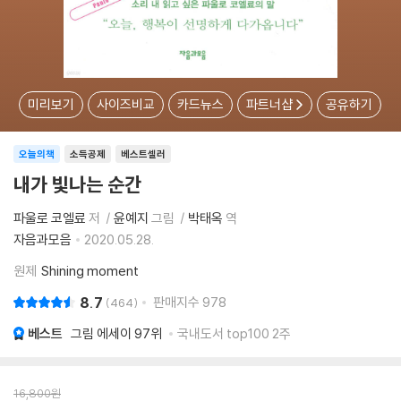
미리보기
사이즈비교
카드뉴스
파트너샵
공유하기
오늘의책
소득공제
베스트셀러
내가 빛나는 순간
파울로 코엘료
저
윤예지
그림
박태옥
역
자음과모음
2020.05.28.
원제
Shining moment
8.7
판매지수
978
464
베스트
그림 에세이
97위
국내도서 top100 2주
16,800
원