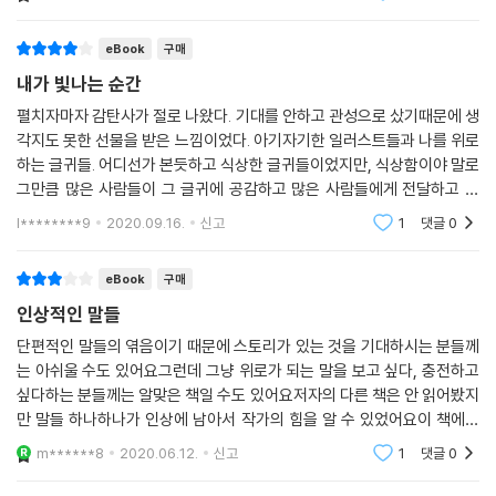
제야 나는 어떤 사람을 보고 반짝거림을 느끼는가 관찰하
눈가에 반짝이는 눈물도 입가에 반짝이는 웃음도
기 시작했어요. 그 결과 내면이 단단하고
모두, 내가 빛나는 순간
eBook
구매
내가 빛나는 순간
“달걀은 외부의 힘으로 깨지면 삶이 끝납니다. 반면 내부의 힘으로 깨지면
펼치자마자 감탄사가 절로 나왔다. 기대를 안하고 관성으로 샀기때문에 생
새로운 삶이 시작되고요. 언제나 그렇듯 모든 위대함은 내부에서 비롯됩니
각지도 못한 선물을 받은 느낌이었다. 아기자기한 일러스트들과 나를 위로
다.”(「내부의 힘」) 파울로 코엘료는 세상의 모든 일은 자신을 긍정하고 사
하는 글귀들. 어디선가 본듯하고 식상한 글귀들이었지만, 식상함이야 말로
랑하는 것에서 시작된다고 말한다. 독자들은 여기에 실린 짧지만 오래 기
그만큼 많은 사람들이 그 글귀에 공감하고 많은 사람들에게 전달하고 그
억될 그의 문장을 통해 진정으로 ‘내가 빛나는 순간’과 만나게 될 것이다.
빈도만큼 우리가 접했다는 말이지 않겠는가. 식상함을 안고 한자 한자 읽
l********9
2020.09.16.
신고
1
댓글
0
어내려가니 어느
eBook
구매
인상적인 말들
단편적인 말들의 엮음이기 때문에 스토리가 있는 것을 기대하시는 분들께
는 아쉬울 수도 있어요그런데 그냥 위로가 되는 말을 보고 싶다, 충전하고
싶다하는 분들께는 알맞은 책일 수도 있어요저자의 다른 책은 안 읽어봤지
만 말들 하나하나가 인상에 남아서 작가의 힘을 알 수 있었어요이 책에서
가장 많이 이야기하는 것은 환경을 탓하거나 남과 비교하지 말라는 것이었
m******8
2020.06.12.
신고
1
댓글
0
어요 한국의 경