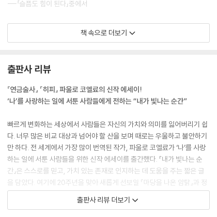
---「슬픔도 힘이 된다」중에서
불의를 위해 여럿과 함께 있는 것보다 정의로운 혼자가 훨씬 낫습니다.
책 속으로 더보기
---「혼자라도 좋아」중에서
정말 성공하고 싶다면 반드시 기억해야 할 규칙 하나. 자기 자신을 속이지
출판사 리뷰
마세요.
---「나에게 진실되게」중에서
『연금술사』 『히피』 파울로 코엘료의 신작 에세이!
‘나’를 사랑하는 일에 서툰 사람들에게 전하는 “내가 빛나는 순간”
딴사람이 되고 싶어서 여행을 떠난다면 별로 도움이 되지 않을 겁니다. 여
행은 진짜 나를 찾아가는 것이니까요.
빠르게 변화하는 세상에서 사람들은 자신의 가치와 의미를 잃어버리기 쉽
---「나를 찾아가는 것」중에서
다. 너무 많은 비교 대상과 넘어야 할 산을 보며 때로는 우울하고 불안하기
만 하다. 전 세계에서 가장 많이 번역된 작가, 파울로 코엘료가 ‘나’를 사랑
폭풍이 꼭 나쁘지만은 않습니다. 때로는 내가 가야 할 길을 말끔히 치워놓
하는 일에 서툰 사람들을 위한 신작 에세이를 출간했다. 『내가 빛나는 순
기도 합니다.
간』은 스스로를 믿고, 가치 있는 존재로 인지하는 데 도움을 주는 짧은 글
---「맑은 하늘처럼」중에서
을 담았다. 여기에 20주년을 맞아 새롭게 선보일 『마당을 나온 암탉』과 정
지돈 작가의 짧은 소설 『농담을 싫어하는 사람』에 그림을 그렸으며, 국내
출판사 리뷰 더보기
파울로 코엘료는 북극성이다. 가야 할 길을 알려주니까. 그리고 손 씻기다.
외에서 활발하게 활동하고 있는 일러스트 작가 윤예지의 그림이 특유의 긍
스스로 몸과 마음을 건강하도록 만드니까. 그리고 마스크다. 세상은 공동