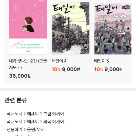
내가 빛나는 순간 (큰글
태일이 4
태일이 5
자도서)
10
9,000
10
9,000
%
%
원
원
36,000
원
관련 분류
국내도서
에세이
그림 에세이
국내도서
에세이
외국 에세이
선물하기
응원/위로