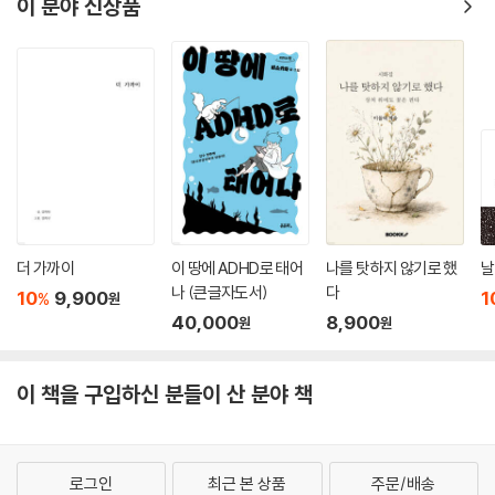
이 분야 신상품
더 가까이
이 땅에 ADHD로 태어
나를 탓하지 않기로 했
날
나 (큰글자도서)
다
10
9,900
1
%
원
40,000
8,900
원
원
이 책을 구입하신 분들이 산 분야 책
로그인
최근 본 상품
주문/배송