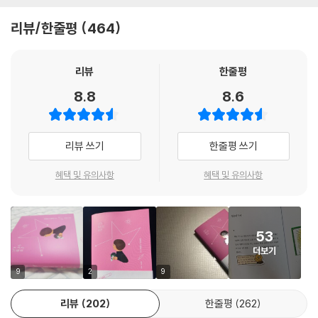
정적인 에너지를 전달한다.
운명체로 묶여 있으니까.그러니까 우리한테 필요한 건 그의 말처럼 때를
리뷰/한줄평
464
기다리는 인내심과 어떤 상황에도 물러서지 않는 투지. ‘단순해 보이지만
파울로 코엘료는 에세이 『마법의 순간』 『마크툽』을 통해 사랑, 용기, 인생
속은 지혜로 꽉 찬’ 파울로 코엘료의 위대한 글쓰기에 경의를!
등 우리가 아직 해결하지 못한 삶의 의문과 문제들에 관한 ‘인생의 지혜’를
---「옮긴이의 말」중에서
알려주었다. 『내가 빛나는 순간』 역시 수많은 실패의 경험 속에서도 절대
리뷰
한줄평
흔들리지 않는, 나를 사랑하는 방법에 대해 말하고 있다. “자신한테 너그러
8.8
8.6
워지세요. 당신은 지금 아주 잘하고 있으니까요”라는 코엘료의 응원의 말
처럼 이 책은 내면의 불안과 우울을 떨치고 진정으로 ‘나’와 가까워질 수 있
도록 안내자가 되어준다.
리뷰 쓰기
한줄평 쓰기
“나를 알면 알수록 멀리 나아갈 수 있습니다
혜택 및 유의사항
혜택 및 유의사항
자신이 생각했던 것보다 훨씬 더”
소리 내 읽으면 행복해지는 파울로 코엘료의 말!
53
파울로 코엘료는 SNS 팔로워가 가장 많은 작가로, 그의 트위터에는 매일
더보기
영어, 스페인어, 프랑스어, 포르투갈어 등 다양한 나라의 언어로 짧은 글이
올라온다. 그중 전 세계의 팔로워를 열광시킨 글을 선별해 엮은 『마법의 순
9
2
9
간』이 국내 독자뿐만 아니라 해외 독자들에게 많은 사랑을 받았다. 이 책은
리뷰
202
한줄평
262
『마법의 순간』 두 번째 이야기로, 나를 사랑하기 시작하면 세상이 놀랄 만