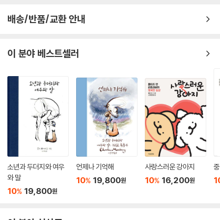
배송/반품/교환 안내
이 분야 베스트셀러
소년과 두더지와 여우
언제나 기억해
사랑스러운 강아지
중
와 말
10
19,800
10
16,200
1
%
%
원
원
10
19,800
%
원