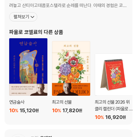
려놓고 산티아고데콤포스텔라로 순례를 떠난다. 이때의 경험은 코엘
료의 삶에 커다란 전환점이 된다. 그는 이 순례에 감화되어 첫 작품
펼쳐보기
『순례자』를 썼고, 이듬해 자아의 연금술을 신비롭게 그려낸 『연금술
사』로 세계적 작가의 반열에 오른다. 이후 『브리다』 『베로니카, 죽기
파울로 코엘료
의 다른 상품
로 결심하다』 『피에트라 강가에서
연금술사
최고의 선물
최고의 선물 2026 위
클리 캘린더 (파울로 코
10
15,120
10
17,820
%
%
원
원
엘료 에디션)
10
16,920
%
원