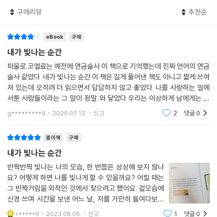
큼 달라질 수 있다는 자기 긍정의 메시지를 전하고 있다.
구매리뷰
추천순
1장 ‘나를 믿고 한 걸음 앞으로’와 2장 ‘오늘의 마음을 소중하게 돌보며’에
eBook
구매
는 스스로의 좋은 점을 발견하고, 내 마음의 목소리에 귀 기울이게 해주는
글들을 담았다. 1장에서는 “나를 알면 알수록 멀리 나아갈 수 있습니다. 자
내가 빛나는 순간
신이 생각했던 것보다 훨씬 더”(「나를 알면 알수록」)라는 코엘료의 말처럼
파울로 코엘료는 예전에 연금술사 이 책으로 기억했는데 진짜 언어의 연금
자신을 믿고 한 걸음 앞으로 나아가라고 용기를 주고 있고, 2장에서는 “분
술사 같았다. 내가 빛나는 순간 이 책은 길게 풀어낸 책도 아니고 짧게 쓰여
명 행복해질 겁니다. 살아 있으므로 인생은 근사한 축제입니다”(「현재형
져 있는데 오히려 더 읽으면서 답답하지 않고 좋았다. 나를 사랑하는 일에
인간」)라고 지치고 상처받은 마음에 위로를 전한다.
서툰 사람들이라는 그 말이 정말 와 닿았다 우리는 이상하게 남에게는 관
대한데 나에게는 너무 가혹하고 혹독한거 같다. 이 책을 읽고나면 나를 사
g*********9
2020.07.12.
신고
2
댓글
0
랑하는 방법을
3장 ‘나에서 우리가 되는 연습’과 4장 ‘사소한 순간이 쌓이면 멋진 마법이
된다’에서는 자신을 먼저 사랑해야만 긍정적인 인관관계를 형성할 수 있다
종이책
구매
고 말한다. 다소 유아기적인 ‘자기애’가 아니라 건강한 자존감을 키우는 것
내가 빛나는 순간
이 타인과의 관계에서 보다 성숙한 태도를 가질 수 있으니까. 3장에서는
“누군가와 감정을 공유할 때, 비로소 이 우주가, 이 세상이 의미를 갖게 됩
반짝반짝 빛나는 나의 모습, 한 번쯤은 상상해 보지 않나
요? 어떻게 하면 나를 빛나게 할 수 있을까요? 어릴 때는
니다”(「느끼고 깨닫고」)라고 말하며 ‘나’에서 ‘우리’로 확장되어가는 세계
그 반짝거림을 외적인 것에서 찾으려고 했어요. 겉모습에
를 보여준다. 4장에서는 ‘내가 빛나는 순간’들이 쌓여야 비로소 삶에 멋진
신경 쓰며 시간을 보낸 어느 날, 저를 가만히 들여다보니
마법 같은 변화가 찾아올 수 있음을 알려주고 있다.
반짝거림과는 거리가 먼 공허함만이 가득 찼더라고요. 그
r*****9
2023.08.06.
신고
1
댓글
0