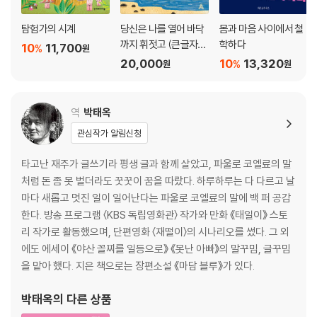
탐험가의 시계
당신은 나를 열어 바닥
몸과 마음 사이에서 철
까지 휘젓고 (큰글자
학하다
10
11,700
%
원
책)
20,000
10
13,320
%
원
원
역
박태옥
관심작가 알림신청
타고난 재주가 글쓰기라 평생 글과 함께 살았고, 파울로 코엘료의 말
처럼 돈 좀 못 벌더라도 꿋꿋이 꿈을 따랐다. 하루하루는 다 다르고 날
마다 새롭고 멋진 일이 일어난다는 파울로 코엘료의 말에 백 퍼 공감
한다. 방송 프로그램 〈KBS 독립영화관〉 작가와 만화 《태일이》 스토
리 작가로 활동했으며, 단편영화 〈재떨이〉의 시나리오를 썼다. 그 외
에도 에세이 《야산 꼴찌를 일등으로》 《못난 아빠》의 말꾸밈, 글꾸밈
을 맡아 했다. 지은 책으로는 장편소설 《마담 블루》가 있다.
박태옥
의 다른 상품