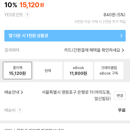
10
15,120
YES포인트
840원 (5%)
5만원 이상 구매 시 2천원 추가 적립
앱 다운 시 1천원 상품권
결제혜택
카드/간편결제 혜택을 확인하세요
종이책
eBook
크레마클럽
원제
15,120
원
11,800
원
eBook 구독
배송안내
서울특별시 영등포구 은행로 11(여의도동,
변경
일신빌딩)
배송비
무료