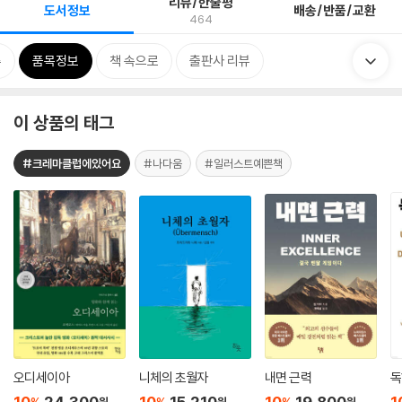
리뷰/한줄평
도서정보
배송/반품/교환
464
류
품목정보
책 속으로
출판사 리뷰
이 상품의 태그
#크레마클럽에있어요
#나다움
#일러스트예쁜책
오디세이아
니체의 초월자
내면 근력
독
10
24,300
10
15,210
10
19,800
1