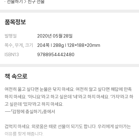
선물하기
친구 선물
품목정보
발행일
2020년 05월 28일
쪽수, 무게, 크기
204쪽 | 288g | 128*188*20mm
ISBN13
9788954442480
책 속으로
여전히 울고 싶다면 눈물은 닦지 마세요. 여전히 알고 싶다면 해답에 만족
하지 마세요. ‘아니요’라고 하고 싶은데 ‘네’라고 하지 마세요. ‘가자’라고 하
고 싶은데 ‘있자’라고 하지 마세요.
---「감정에 충실하기」중에서
겁먹지 마세요. 외로움은 때로 선물이 되기도 합니다. 우리에게 살아가는
이유를 찾게 해줍니다.