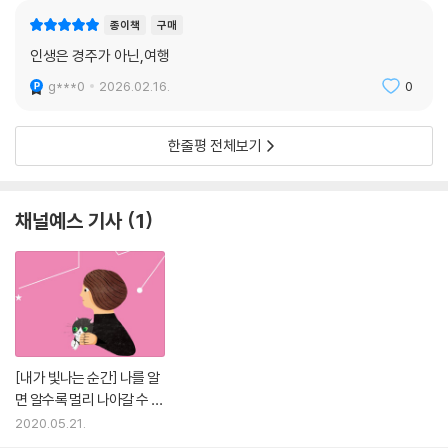
종이책
구매
인생은 경주가 아닌,여행
g***0
2026.02.16.
0
한줄평 전체보기
채널예스 기사
1
[내가 빛나는 순간] 나를 알
면 알수록 멀리 나아갈 수 있
습니다
2020.05.21.