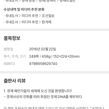
국내도서
경제 경영
경제/경제학
경제학일반
수상내역 및 미디어 추천 분류
국내도서
미디어 추천
조선일보
국내도서
미디어 추천
한겨레
품목정보
발행일
2016년 02월 22일
쪽수, 무게, 크기
248쪽 | 458g | 152*224*20mm
ISBN13
9788958629740
출판사 리뷰
1. 경제 예언가들의 세계에 오신 것을 환영합니다!
- 경제사상의 진화를 따라 최첨단 경제 DNA를 해부하다
이 책은 프랑수아 케네와 애덤 스미스의 가상 대화로 시작한다. “공장이나