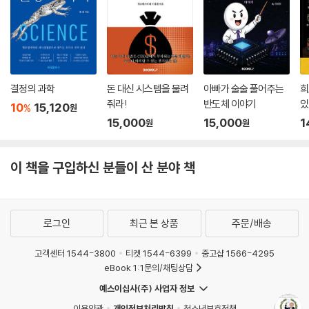
결정의 과학
돈 대신 시스템을 물려
아빠가 술술 풀어주는
희
줘라!
반도체 이야기
있
10
15,120
%
원
15,000
15,000
1
원
원
이 책을 구입하신 분들이 산 분야 책
로그인
최근 본 상품
주문/배송
고객센터 1544-3800
티켓 1544-6399
중고샵 1566-4295
eBook 1:1문의/채팅상담
예스이십사(주) 사업자 정보
이용약관
개인정보처리방침
청소년보호정책