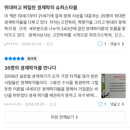
와 어떻게 닿아 있는지를 생각하면서 읽는 것도 이 책을 즐기는 흥미로운
위대하고 찌질한 경제학의 슈퍼스타들
방법이 될 것이다.
이 책은 19세기부터 21세기에 걸쳐 경제 사상을 대표하는 35명의 위대한
경제학자들을 다루고 있다. 저자는고전학파, 혁명가들 그리고 현대의 경제
학자 등 크게 세부분으로 나누어 240년에 걸친 경제학이론의 흐름을 쫒
아가고 있다. 경제사상사는 고전학파를 시작으로 마르크스학파, 신고전
학파, 케인즈학파, 통화주의자 및 조절학파 학자들의 특징과 그들이 주장
y*****t
2016.03.14.
신고
1
댓글
0
한경제학 이론에 대한
종이책
35명의 경제학자를 만나다
2008년 글로벌 경제위기가 오자 가장 타격을 많이 받은
사람들은 경제학자들이다. 그동안 수식을 동원하여 그럴
듯한 이론을 내세우던 경제학자들을 향해서 거침없는 비
난을 퍼부었다.경제 위기를 예견하지 못하고 과거 밖에 예
언(?)할 수 없는 경제학자라는 말을 들어야 했고, '플로베
n******5
2016.03.05.
신고
1
댓글
2
르'는 그의 명저 ＜통상관념 사전＞에서 경제학을 '속빈
과학'이라고 비웃기도 했다. 이후에 나온 경제
리뷰 전체보기