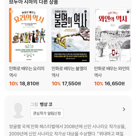
브누아 시마
의 다른 상품
윌리엄 베버리지 / 복지의 마술사
프리드리히 하이에크 / 신자유주의의 다스베이더
존 K. 갤브레이스 / 관리자 엑소시스트
밀턴 프리드먼 / 신자유주의자들의 예수
폴 새뮤얼슨 / 케인스주의와 자유주의를 혼합한 마술사
현대의 경제학자들_ 21세기 위기 만세!
아서 래퍼 / 세금 정책 곡선
제임스 토빈 / 금융이라는 지하철의 검표원
만화로 배우는 요리의
만화로 배우는 불멸의
만화로 배우는 와인의
게리 스탠리 베커 / 인적 자본의 마피아
역사
역사
역사
케네스 애로 / 신고전학파를 부활시킨 드라큘라
10
18,810
10
17,550
10
16,650
%
%
%
원
원
원
로버트 루카스 / 새고전학파의 칼리프
모리스 알레 / 세계화 우울증에 걸린 환자
조지프 스티글리츠 / 세계은행의 멜랑숑
그림
뱅상 코
아마르티아 센 / 제3세계주의의 착한 사마리아인
관심작가 알림신청
폴 크루그먼 / 신케인스학파의 믹 재거
미셸 아글리에타 / 화폐 시계의 장인
앙굴렘 국제 만화 페스티벌에서 2008년에 신인 시나리오 작가상을,
대니얼 카너먼 / 주식 중개인들의 코치
2009년에 신인 시나리오 작가상 대상을 수상했다. 『위대하고 찌질