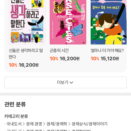
신들은 생각하라고 말
곤충의 시간
얼마나 더 가야 해요?
한다
10
16,200
10
15,120
%
%
원
원
10
16,200
%
원
더보기
관련 분류
카테고리 분류
국내도서
경제 경영
경제/경제학
경제상식/경제이야기