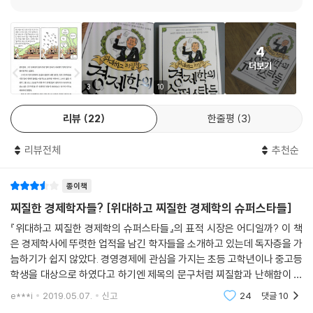
- 신랄하고 경쾌한 필치로 기호와 공식의 철옹성을 허물다
동료와 길을 걸으면서 철학 논쟁을 벌이다가 구덩이에 쏙 빠진 경제학의
4
시조 ‘애덤 스미스’, 사용할 그릇이 없어지면 그제야 살수용 호스로 설거지
더보기
를 했던 제도경제학의 선구자 ‘소스타인 베블런’, 눈을 감는 순간까지 샴페
인을 마음껏 마시지 못했다고 후회한 근대 경제학의 아인슈타인 ‘존 케인
3
10
스’, 신문만으로는 모자라서 블로그까지 동원해서 비난을 퍼부은 ‘폴 크루
리뷰
22
한줄평
3
그먼’ 등 경제학의 아버지들이라고 꼭 근엄하고 완벽하지만은 않았다.
리뷰전체
추천순
경제학자들의 괴짜적 면모를 보여 주는 건 단순히 웃기기 위해서만은 아니
다. 그간 경제학자들은 수학 공식과 기호를 동원해 전문성이라는 철옹성을
종이책
쌓고 일반인의 접근을 가로막았다. 이 책에 나오는 수식은 단 하나뿐이다.
M×V=P×T (벌써 머리가 지끈지끈하지 않은가?) 이 책은 누구나 쉽게 이
찌질한 경제학자들? [위대하고 찌질한 경제학의 슈퍼스타들]
해할 수 있도록 수식 대신 만화를 활용했다. 경제학자의 삶과 이론을 간단
『위대하고 찌질한 경제학의 슈퍼스타들』의 표적 시장은 어디일까? 이 책
히 읽은 뒤 옆에 붙은 만화들을 보면 파레토의 80 대 20 법칙도, 맬서스의
은 경제학사에 뚜렷한 업적을 남긴 학자들을 소개하고 있는데 독자층을 가
인구론도 단번에 이해가 된다. 익살스러우면서도 신랄한 만화의 필치는 오
늠하기가 쉽지 않았다. 경영경제에 관심을 가지는 초등 고학년이나 중고등
늘날의 관점에서 풍자와 패러디까지 더하며 독자들이 경제를 좀 더 친숙하
학생을 대상으로 하였다고 하기엔 제목의 문구처럼 찌질함과 난해함이 엿
게 느낄 수 있도록 백방으로 분투한다.
보이고, 그렇다고 대학생들의 전공 입문용이라 하기에는 핵심 내용이 턱없
e***i
2019.05.07.
신고
24
댓글
10
이 부족한 수준