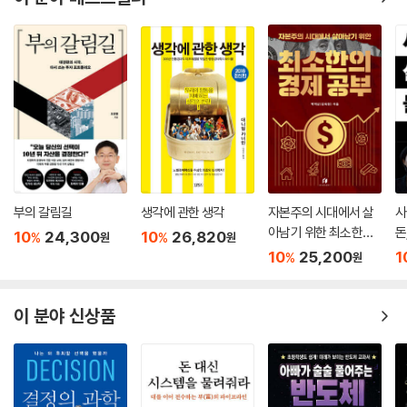
부의 갈림길
생각에 관한 생각
자본주의 시대에서 살
사
아남기 위한 최소한의
돈
10
24,300
10
26,820
%
%
원
원
경제 공부
10
25,200
1
%
원
이 분야 신상품