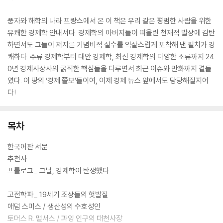
풍자와 해학의 나라 프랑스에서 온 이 책은 우리 같은 평범한 사람을 위한
유쾌한 경제학 안내서다. 경제학의 아버지들이 떠올린 천재적 발상에 감탄
하면서도 그들이 저지른 기념비적 실수를 익살스럽게 포착해 낸 필치가 경
쾌하다. 주류 경제학부터 대안 경제학, 최신 경제학의 다양한 조류까지 24
0년 경제사상사의 굵직한 핵심들을 다루면서 최근 이슈와 만화까지 곁들
였다. 이 땅의 ‘경제 쫄보’들이여, 이제 경제 뉴스 앞에서도 당당해질지어
다!
목차
한국어판 서문
추천사
프롤로그_ 그날, 경제학이 탄생했다
고전학파_ 19세기 조상들의 헛발질
애덤 스미스 / 생산성의 수호성인
토머스 R. 맬서스 / 과잉 인구의 대천사장