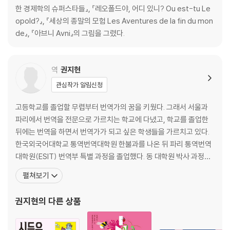
한 경제학의 슈퍼스타들』, 『레오폴드야, 어디 있니? Ou est-tu Le
에필로그_ 경제학은 사회과학인가, 정밀과학인가?
opold?』, 『세상의 종말의 모험 Les Aventures de la fin du mon
해제_ 경제학의 역사를 읽다 (충남대학교 경제학과 교수 류동민)
de』, 『아브니 Avni』의 그림을 그렸다.
감사의 말과 참고 문헌
위대하고 편파적인 경제 용어 사전
인물 찾아보기
역
권지현
관심작가 알림신청
고등학교를 졸업할 무렵부터 번역가의 꿈을 키웠다. 그래서 서울과
파리에서 번역을 전문으로 가르치는 학교에 다녔고, 학교를 졸업한
뒤에는 번역을 하면서 번역가가 되고 싶은 학생들을 가르치고 있다.
한국외국어대학교 통역번역대학원 한불과를 나온 뒤 파리 통역번역
대학원(ESIT) 번역부 특별 과정을 졸업했다. 동 대학원 박사 과정을
졸업했으며 현재 이화여자대학교 통역번역대학원과 한국문학번역
펼쳐보기
원 산하 번역아카데미에서 강의하고 있다.옮긴 책으로 『증오의 기
술』, 『르몽드 세계사』, 『독신의 수난사』,『프랑수아즈 사강 작품선』,
권지현
의 다른 상품
『걸리버 여행기』, 『나의 큰나무』, 『판타스틱 행복백서』, 『글