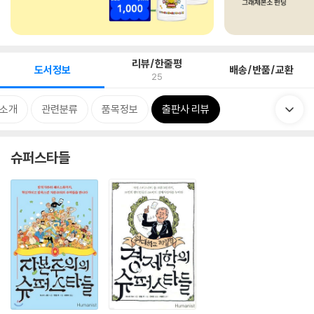
리뷰/한줄평
도서정보
배송/반품/교환
25
 소개
관련분류
품목정보
출판사 리뷰
슈퍼스타들