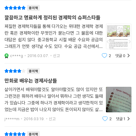
3. 가장 현대적인 경제사상사!
종이책
- 현대 경제학자를 아우르며 오늘날의 경제 이슈와 만나다
깔끔하고 명료하게 정리된 경제학의 슈퍼스타들
1970년대 말에 한 역사학자가 경제학을 일컬어 ‘90퍼센트의 학자들이 살
찌질한 경제학자들을 통해 다가오는 위대한 경제학 경제
란 혹은 경제학이란 무엇인가 묻는다면 그 물음에 대한
아 있는 유일한 학문’이라고 했다. 아직 살아 있는 인물을 설명하기란 여간
대답은 쉽지 않다. 중고등학교 시절 배운 수요와 공급의
쉬운 일이 아닌데, 이 책은 여러 스펙트럼에 걸친 현대 경제학자들까지 적
그래프가 언뜻 생각날 수도 있다. 수요 공급 곡선에서는
극적으로 소개한다. 금융 거래에 세금을 부과하자고 한 ‘제임스 토빈’, 국민
수요와 공급의 비례 반비례 관계에 따라 그 두 곡선이 만
총생산(GDP)의 대안으로 인간 개발 지수(HDI)를 개발하여 노벨 경제학
c****g
2016.03.07.
신고
2
댓글
0
나는 지점에서 가격이 형성된다. 하지만 조절학파, 행동학
상을 수상한 ‘아마르티아 센’, 사력을 다해 신자유주의를 공격 중인 신케인
파까지 등장하는 현대의 경제학을 생각해보건
스학파의 믹 재거 ‘폴 크루그먼’, 오바마 선거 캠프에서 심취했을 정도로 지
종이책
금 가장 핫한 행동경제학의 창시자 ‘대니얼 카너먼’ 등이 대표적이다.
만화로 배우는 경제사상들
살아가면서 배워야할것도 알아야할것도 많이 있지만 또
저자 브누아 시마는 저널리스트 출신답게 고전학파 시대를 다루면서도 현
그런것은 뭐하러 배우나 알아서 뭐하나 그런 생각도 들때
재의 이슈를 끌어온다. 마르크스가 2008년의 금융 위기를 예측했다고 ‘우
가 있습니다. 그중에 하나가 경제학이라고 생각한적이 있
기는’ 것이 대표적이다. 물론, 근거 없는 너스레만은 아니다. 자본의 수익성
었는데 지금은 밥이 나오지 않아도 돈이되지 않아도 살아
이 떨어지는 메커니즘이 가동되어 단기 수익을 노린 엉터리 금융 상품들이
가는데 전혀 필요가 없다해도 경제학이라는 학문이나 분
j*****m
2016.03.19.
신고
2
댓글
1
활개 치게 되었다는 것이다. 책 속의 [알아두면 좋아요] 코너는 최근의 금
야의 책들은 자주 접하는것이 좋겠다 생각이 바뀌었습니
융 위기, 올랑드 정부의 경제 정책, 무하마드 유누스의 소액 대출 제도 등
다. 특히 딱딱한 용어들과 이론들, 사람이름을
종이책
세계 경제와 경제사상이 어떻게 만나 왔는지 보여 준다. 오늘날 우리 경제