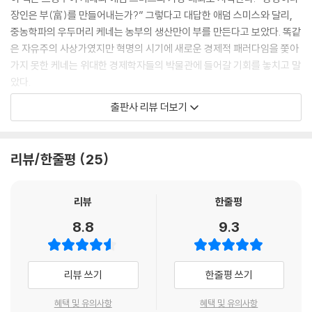
장인은 부(富)를 만들어내는가?” 그렇다고 대답한 애덤 스미스와 달리,
중농학파의 우두머리 케네는 농부의 생산만이 부를 만든다고 보았다. 똑같
은 자유주의 사상가였지만 혁명의 시기에 새로운 경제적 패러다임을 쫓아
가지 못한 케네는 위대한 경제학자들의 박물관에 들어갈 기회를 놓치고 말
았다.
출판사 리뷰 더보기
케네와 스미스처럼, 경제학은 항상 수많은 갈림길 앞에 서 왔다. 고전학파,
신고전학파, 마르크스주의, 통화주의, 조절학파, 행동경제학 등 여러 이론
과 학파의 존재가 그를 증명한다. 200년 전 콩도르세의 역설을 계산으로
리뷰/한줄평
25
증명한 ‘불가능성 정리’로 노벨 경제학상을 수상한 케네스 애로, 소련의 수
용소에서 숙청당한 니콜라이 콘드라티예프의 이론을 발전시켜 유명해진
조지프 슘페터 등 경제사상은 서로를 자극하며 진화했다. 그래서 이 책은
리뷰
한줄평
고전학파와 신고전학파라는 큰길과 더불어 다양한 갈림길들이 서로 얽히
8.8
9.3
고설켜 오늘날까지 어떻게 뻗어왔는지 보여 준다. 240년간 경제사상사에
서 35인의 경제 예언가들이 내놓은 아이디어들은 오늘날 우리에게도 풍
부한 영감을 줄 것이다.
리뷰 쓰기
한줄평 쓰기
2. 만화와 함께 만나는 괴짜 경제학자들
혜택 및 유의사항
혜택 및 유의사항