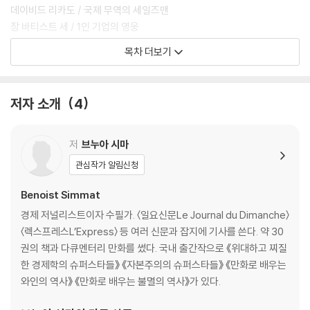
데이비드 리카도 / 국제 무역의 세일즈맨
장 바티스트 세 / 1인 기업의 영웅
프레데릭 바스티아 / 관세 철폐자
목차 더보기
존 스튜어트 밀 / 물렁한 좌파의 시조
프리드리히 리스트 / 일시적 보호주의를 제창한 비스마르크
로버트 오언 / 초기 사회주의의 소외자
저자 소개
4
샤를 푸리에 / 팔랑스테르의 무능력자
카를 마르크스 / 잉여 가치에 자아도취된 패륜아
레옹 발라 / 방정식의 강신술사
저
브누아 시마
빌프레도 파레토 / 유유자적한 통계학의 아버지
관심작가 알림신청
알프레드 마셜 / 응용수학의 십자군
Benoist Simmat
혁명가들_ 20세기 파괴자들의 시대
경제 저널리스트이자 수필가. 〈일요신문Le Journal du Dimanche〉
소스타인 베블런 / 블링블링한 신경병 이론가
〈렉스프레스L’Express〉 등 여러 신문과 잡지에 기사를 쓴다. 약 30
니콜라이 콘드라티예프 / 경제 주기의 불사조
권의 책과 다큐멘터리 만화를 썼다. 국내 출간작으로 《위대하고 찌질
조지프 슘페터 / 기업가 정신의 카이저
한 경제학의 슈퍼스타들》 《자본주의의 슈퍼스타들》 《만화로 배우는
어빙 피셔 / 화폐의 닥터 스트레인지러브
와인의 역사》 《만화로 배우는 불멸의 역사》가 있다.
존 메이너드 케인스 / 근대 경제학의 아인슈타인
존 폰 노이만 / 게임의 매트릭스