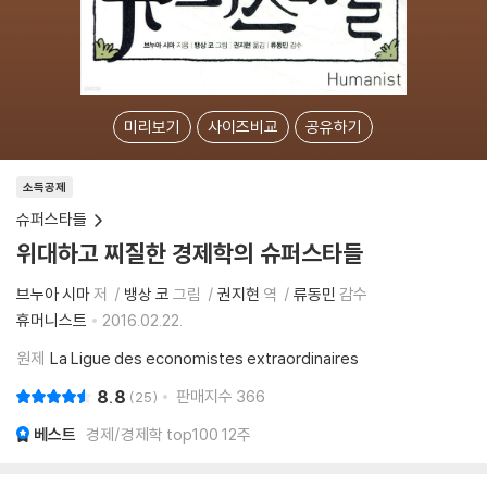
미리보기
사이즈비교
공유하기
소득공제
슈퍼스타들
위대하고 찌질한 경제학의 슈퍼스타들
브누아 시마
저
뱅상 코
그림
권지현
역
류동민
감수
휴머니스트
2016.02.22.
원제
La Ligue des economistes extraordinaires
8.8
판매지수
366
25
베스트
경제/경제학 top100 12주