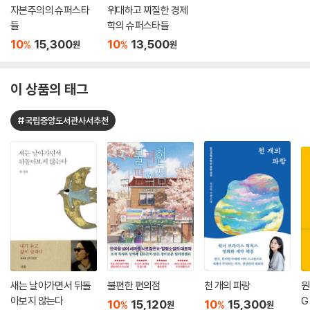
자본주의의 슈퍼스타
위대하고 찌질한 경제
들
학의 슈퍼스타들
10
15,300
10
13,500
%
%
원
원
이 상품의 태그
#국립중앙도서관사서추천
새는 날아가면서 뒤돌
불편한 편의점
천 개의 파랑
원
아보지 않는다
G
10
15,120
10
15,300
%
%
원
원