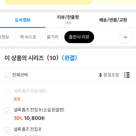
리뷰/한줄평
도서정보
배송/반품/교환
166
목정보
책 속으로
줄거리
출판사 리뷰
이 상품의 시리즈
10
완결
전체선택
품절포함
셜록 홈즈 전집 세트
품절
셜록 홈즈 전집 9 (소설 완결판)
10
10,800
%
원
셜록 홈즈 전집 8