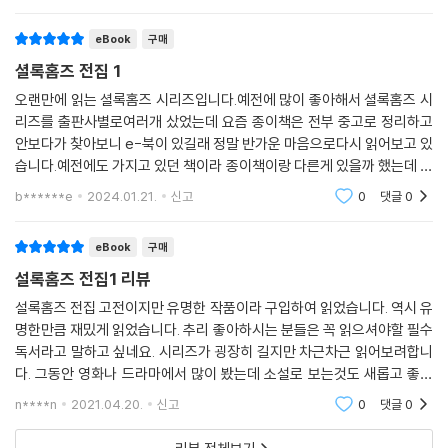
eBook
구매
셜록홈즈 전집 1
오랜만에 읽는 셜록홈즈 시리즈입니다.예전에 많이 좋아해서 셜록홈즈 시
리즈를 출판사별로여러개 샀었는데 요즘 종이책은 전부 중고로 정리하고
안보다가 찾아보니 e-북이 있길래 정말 반가운 마음으로다시 읽어보고 있
습니다.예전에도 가지고 있던 책이라 종이책이랑 다른게 있을까 했는데 변
한거 없이 똑같아서 좋았습니다.워낙 유명한 작품이라 주기적으로 한번씩
b******e
2024.01.21.
신고
0
댓글
0
읽고 있는데기분적
eBook
구매
설록홈즈 전집1 리뷰
설록홈즈 전집 고전이지만 유명한 작품이라 구입하여 읽었습니다. 역시 유
명한만큼 재밌게 읽었습니다. 추리 좋아하시는 분들은 꼭 읽으셔야할 필수
독서라고 말하고 싶네요. 시리즈가 굉장히 길지만 차근차근 읽어보려합니
다. 그동안 영화나 드라마에서 많이 봤는데 소설로 보는것도 새롭고 좋았
네요. 안읽으신 분이나 추리소설 매니아시면 추천합니다(매니아분들은 이
n****n
2021.04.20.
신고
0
댓글
0
미 다 읽으셨을만큼