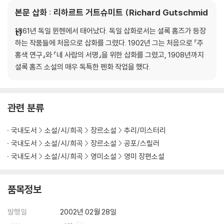
본문 삽화 : 리하르트 거트슈미트 (Richard Gutschmid
1861년 독일 뮌헨에서 태어났다. 독일 삽화로서는 셜록 홈즈가 등장
t)
하는 작품들에 처음으로 삽화를 그렸다. 1902년 그는 처음으로 『주
홍색 연구』와 『네 사람의 서명』을 위한 삽화를 그렸고, 1908년까지
셜록 홈즈 소설의 매우 독특한 펜화 작업을 했다.
관련 분류
국내도서
소설/시/희곡
장르소설
추리/미스터리
국내도서
소설/시/희곡
장르소설
공포/스릴러
국내도서
소설/시/희곡
영미소설
영미 장편소설
품목정보
발행일
2002년 02월 28일