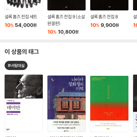
셜록 홈즈 전집 세트
셜록 홈즈 전집 9 (소설
셜록 홈즈 전집 8
셜
완결판)
10
54,000
10
9,900
1
%
%
원
원
10
10,800
%
원
이 상품의 태그
#서탐대실