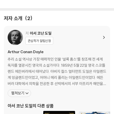
저자 소개
2
저
아서 코난 도일
관심작가 알림신청
Arthur Conan Doyle
추리 소설 역사상 가장 매력적인 인물 ‘셜록 홈스’를 창조해 전 세계
독자를 열광시킨 영국의 소설가이다. 1859년 5월 22일 영국 스코틀
랜드 에든버러에서 태어났다. 아버지 찰스 얼터먼트 도일은 아일랜드
계 잉글랜드인이었고, 어머니 메리 폴리는 아일랜드인이었다. 에든
버러 대학에서 의학을 전공한 후 선박에서의 서부 아프리카 해안을
항해하는 등 의사 경험을 거쳐 포츠머스에서 개업하나 환자가 없어
펼쳐보기
소설을 쓰기 시작했다. 이 시기의 경험은 그의 소설에 폭넓은 소재와
주제를 제공했다. 그는 「사사싸 계곡의 미스터리」를 발표하면서 본격
아서 코난 도일
의 다른 상품
적으로 소설 쓰기를 시작했으며, 그러던 중 188