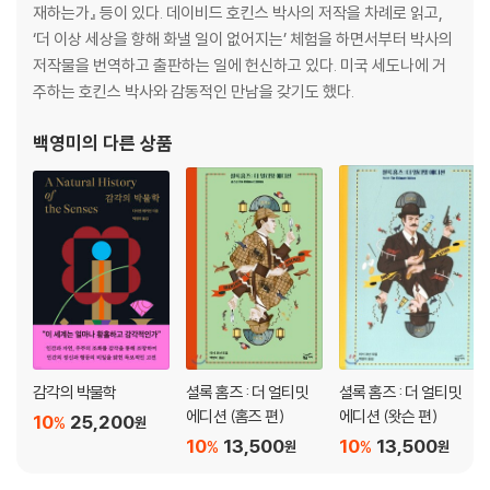
재하는가』 등이 있다. 데이비드 호킨스 박사의 저작을 차례로 읽고,
‘더 이상 세상을 향해 화낼 일이 없어지는’ 체험을 하면서부터 박사의
저작물을 번역하고 출판하는 일에 헌신하고 있다. 미국 세도나에 거
주하는 호킨스 박사와 감동적인 만남을 갖기도 했다.
백영미
의 다른 상품
감각의 박물학
셜록 홈즈 : 더 얼티밋
셜록 홈즈 : 더 얼티밋
에디션 (홈즈 편)
에디션 (왓슨 편)
10
25,200
%
원
10
13,500
10
13,500
%
%
원
원