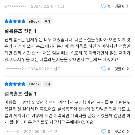
쟁The Great Boer War』 등 다수가 있다.
w********7
2024.12.24.
신고
0
댓글
0
eBook
구매
셜록홈즈 전집 1
진짜 홈즈는 언제 읽든 너무 재밌습니다. 다른 소설들 읽다가 오면 이게 왓
슨의 시점에 쓰인 홈즈 얘기라는거에 좀 적응을 하긴 해야하지만 적응만
되면 진짜 시간 순삭.. 처음 읽을 때는 스토리 쭉 따라가면서 읽는 재미가
있고 다시 읽을 때는 나름의 단서들을 찾으면서 보는게 또 재밌어요.
h*******2
2024.09.12.
신고
0
댓글
0
eBook
구매
셜록홈즈 전집 1
어렸을 때 밤새 읽었던 추억이 생각나서 구입했어요. 표지를 보니 판본도
똑같은 것 같아서 더 좋았어요. 셜록홈즈와 왓슨의 첫 만남은 언제 봐도 소
름이 끼치네요. 어떻게 저런 매력적인 캐릭터를 탄생 시켰을까 감탄만 하
게 됩니다. 다른 전집들도 차근차근 구매해야겠어요.
n*****9
2024.06.28.
신고
0
댓글
0