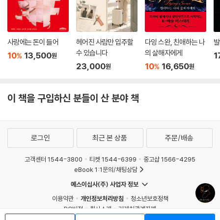
사랑에는 돈이 들어
헤어진 사람만 입주할
다잉 스완, 친애하는 나
발
수 있습니다
의 살해자에게
10
13,500
1
%
원
23,000
10
16,650
%
원
원
이 책을 구입하신 분들이 산 분야 책
로그인
최근 본 상품
주문/배송
고객센터 1544-3800
티켓 1544-6399
중고샵 1566-4295
eBook 1:1문의/채팅상담
예스이십사(주) 사업자 정보
이용약관
개인정보처리방침
청소년보호정책
PC버전
회사소개
거래처관계자께
도서홍보
광고