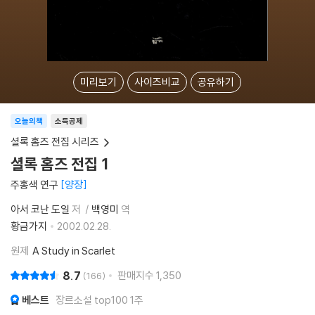
미리보기
사이즈비교
공유하기
오늘의책
소득공제
셜록 홈즈 전집 시리즈
셜록 홈즈 전집 1
주홍색 연구
양장
아서 코난 도일
저
백영미
역
황금가지
2002.02.28.
원제
A Study in Scarlet
8.7
판매지수
1,350
166
베스트
장르소설 top100 1주