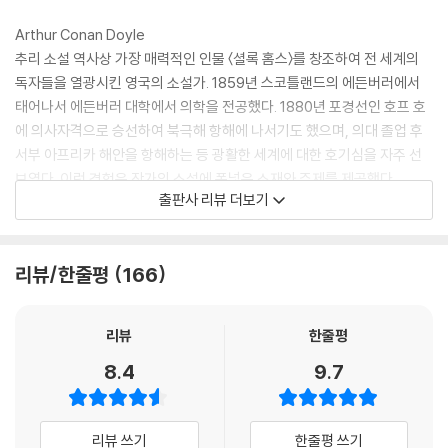
요구한다. 세월이 흘러 존 페리어는 그들 사회에서 안정적인 지위를 얻고
8 해부학에 대한 지식은 정확하지만 체계가 없음.
루시는 유타 주의 꽃으로 주목받는다. 그런데 루시가 모르몬교의 계율을
Arthur Conan Doyle
9 범죄 관련 문헌에 대한 지식은 놀라 자빠질 정도. 금세기에 저질러진 중
어기고 타지역의 남자와 사랑에 빠지면서, 그들은 교단의 시선을 끌고, 루
추리 소설 역사상 가장 매력적인 인물 〈셜록 홈스〉를 창조하여 전 세계의
범죄에 대해서는 모르는 것이 없는 눈치.
시를 교도의 아내로 시집보낼 것을 강요받는다.
독자들을 열광시킨 영국의 소설가. 1859년 스코틀랜드의 에든버러에서
10 바이올린 연주는 수준급.
태어나서 에든버러 대학에서 의학을 전공했다. 1880년 포경선인 호프 호
11 목검술, 펜싱, 권투 실력은 프로급.
참다 못한 존 페리어와 루시, 그의 약혼자 제퍼슨 호프는 탈출을 감행하지
에 의사자격으로 승선하여 북극해 항해에 나서기도 했으며, 의대 졸업 후
12 영국 법에 대해서도 실용적인 지식이 꽤 있음.
만 약혼자만 탈출에 성공하고 존 페리어는 참혹한 죽임을 당하며 루시는
서부 아프리카 해안을 항해하는 등 광활한 세계에 대한 호기심을 자주 선
--- pp.28-29
끌려가 원치 않는 결혼으로 상심에 빠져 결국 죽고 만다. 그리고 사랑하는
보였다. 이런 경험은 작가의 소설에 폭넓은 소재와 주제를 제공했다.
출판사 리뷰 더보기
이들을 잃어버린 제퍼슨 호프는 인생을 건 복수를 다짐한다.
논리적인 사람은, 바다를 보거나 폭포 소리를 듣지 않고도 한 방울의 물에
1879년 첫 번째 단편 「사사싸 계곡의 미스터리The Mystery of Sasas
서 대서양이나 나이가라 폭포의 가능성을 추리해 낼 수 있다. 그래서 인생
sa Valley」를 발표하며 본격적으로 소설 쓰기를 시작하여, 졸업 후 1887
리뷰/한줄평
166
전체는 하나의 거대한 사슬이 되고, 우리는 그 사슬의 일부를 보고 전체를
년 최초의 셜록 홈스 이야기 『주홍색 연구A Study in Scarlet』를발표하
알 수 있는 것이다. 다름 기술과 마찬가지로, 추론 및 분석의 과학은 장기간
며추리소설가로서명성을얻기시작했다. 아홉 편의 셜록 홈스 이야기를 비
의 끈질긴 연구를 통해서만 익힐수 있고, 유일한 인생살이에서 그것을 최
롯하여 역사 소설, 모험 소설 등 총 20여 편의 작품을 출간했고, 의사로서
리뷰
한줄평
고도로 완성하는 것은 불가능 하다.
각지에서 의료 활동을 벌이며 30편이 넘는 의학서와 르포를 남기기도 했
8.4
9.7
다. 1900년에는 당시 영국과 트란스발 공화국이 벌인 보어 전쟁에 군의관
--- pp.32~33
으로 참여하여 기사Sir 작위를 받았고, 1900년과 1906년에는 지방 의회
선거에서 후보로 나서며 정치에 참여하고자 하는 뜻을 품었으나 낙선하였
리뷰 쓰기
한줄평 쓰기
다. 이후 신문과 잡지 등에 꾸준히 연재물을 발표하며 소설가로서 인기를