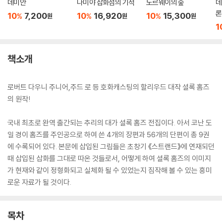
데미안
나미야 잡화점의 기적
노르웨이의 숲
데
론
10
7,200
10
16,920
10
15,300
%
%
%
원
원
원
무
1
책소개
로버트 다우니 주니어,주드 로 등 호화캐스팅의 할리우드 대작 셜록 홈즈
의 원작!
국내 최초로 완역 출간되는 추리의 대가 셜록 홈즈 전집이다. 아서 코난 도
일 경이 홈즈를 주인공으로 하여 쓴 4개의 장편과 56개의 단편이 총 9권
에 수록되어 있다. 본문에 삽입된 그림들은 초창기 《스트랜드》에 연재되던
때 삽입된 삽화를 그대로 따온 것들로서, 어떻게 하여 셜록 홈즈의 이미지
가 현재와 같이 정형화되고 실체화 될 수 있었는지 짐작해 볼 수 있는 흥미
로운 자료가 될 것이다.
목차