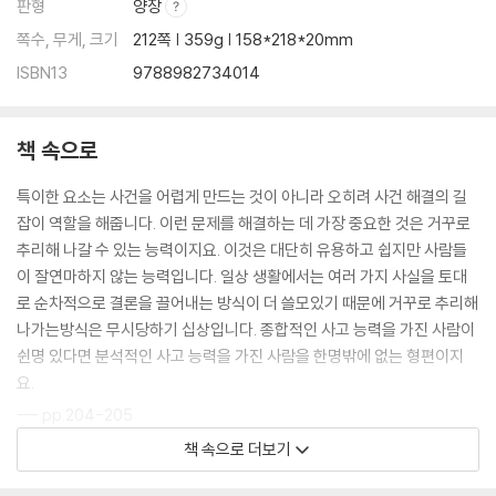
판형
양장
쪽수, 무게, 크기
212쪽 | 359g | 158*218*20mm
ISBN13
9788982734014
책 속으로
특이한 요소는 사건을 어렵게 만드는 것이 아니라 오히려 사건 해결의 길
잡이 역할을 해줍니다. 이런 문제를 해결하는 데 가장 중요한 것은 거꾸로
추리해 나갈 수 있는 능력이지요. 이것은 대단히 유용하고 쉽지만 사람들
이 잘연마하지 않는 능력입니다. 일상 생활에서는 여러 가지 사실을 토대
로 순차적으로 결론을 끌어내는 방식이 더 쓸모있기 때문에 거꾸로 추리해
나가는방식은 무시당하기 십상입니다. 종합적인 사고 능력을 가진 사람이
쉰명 있다면 분석적인 사고 능력을 가진 사람을 한명밖에 없는 형편이지
요.
--- pp.204-205
책 속으로 더보기
제가 보기에 홈즈의 학구열은 다소 과한 데가 있습니다. 그게 거의 냉혈한