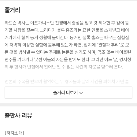
에 가까운 수준이 되니까요. 그는 최근에 발견된 알칼로이드를 서슴지 않
고 친구에게 투여할 위인입니다. 무슨 악의가 있어서가 아니라 약효를 정
줄거리
확하게 이해하려는 순수한 탐구 정신에서 말이지요. 물론 공정하게 말하자
와트슨 박사는 아프가니스탄 전쟁에서 총상을 입고 갓 제대한 후 같이 동
면 자기 자신한테도 똑같은 행동을 할거라는 얘기를 덧붙여야 할겁니다.
거할 사람을 찾는다. 그러다가 셜록 홈즈라는 묘한 인물을 소개받고 베이
--- p.15
커가에서 함께 동거 생활에 들어간다. 동거인 셜록 홈즈는 때로는 실험실
에 처박혀 이상한 실험에 몰두해 있는가 하면, 잡지에 "관찰과 추리"로 모
셜록 홈즈 - 지식의 범위
든 것을 밝혀낼 수 있다는 주제로 논문을 싣기도 하며, 곡조 없는 바이올린
연주를 켜대거나 낯선 이들의 자문을 받기도 한다. 그러던 어느 날, 경시청
1 문학에 대한 지식 전무함.
의 두 형사가 빈집에서 일어난 알 수 없는 사건의 자문을 받으러 온다.
2 철학에 대한 지식 전무함.
3 천문학에 대한 지식 전무함.
언론의 주목을 받으며 활약하는 두 형사들과 달리 사건을 파헤쳐 가던 홈
4 정치에 대한 지식은 약간 있음.
즈는 사건이 오리무중으로 빠진 듯할 때, 범인을 밝혀낸다. 알고 보니 범인
줄거리 더보기
5 식물학에 대한 지식은 편차가 큼. 벨라도나, 아편, 독성 물질 일반에 대해
은 억울하게 죽은 약혼녀와 그녀의 아버지의 복수를 위해 20년이 넘도록
서는 해박하지만 실용적인 원예 지식은 전혀 없음.
미국에서부터 두 명의 피살자들을 쫓아온 장년의 남자. 그리고 이야기는
6 지질학에 대한 지식은 실용적이지만 한계가 뚜렷함. 여러 종류의 토양을
사건의 발단이 된 미국 서부 개척 시대 모르몬교도의 대이동으로 옮겨간
출판사 리뷰
한눈에 구별할 수 있음. 산책을 끝낸 뒤 나에게 바지에 흙탕물이 튄 자국을
다. 프로테스탄트의 종교적인 박해를 피해 서부로 서부로 대이동을 감행하
보여주고, 흙의 색깔과 조성만으로 그 흙이 런던의 어느 지역에서 묻어온
던 모르몬교도들은 기아와 갈증으로 죽어가던 존 페리어와 어린 꼬마애를
것인지를 말해 주었음.
구출해 준다. 그 대가로 그들은 부녀에게 모르몬교로 개종하고 따를 것을
[저자소개]
7 화학에 대한 지식 해박함.