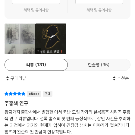
누리고 1930년 사망하였다.
혜택 및 유의사항
혜택 및 유의사항
코넌 도일이 에드거 앨런 포와 에밀 가보리오의 영향을 받아 창조한 인물
셜록 홈스는 도일의 장편과 단편 총 60여 편에서 활약하며 세계 각국에 소
개되었다. 괴팍한 성격과 탁월한 재능으로 카리스마를 만들어 내는 홈스의
모습에, 독자들은 그를 명탐정의 대명사로 일컬었고 심지어는 실제 인물이
라고 믿게 되기까지 했다. 홈스 연재물은 몇 번이나 중단되고 그때마다 독
2
자들의 성화에 못 이겨 계속 이어지기를 반복했는데, 특히 『스트랜드Stra
nd』지에 연재되었던 『바스커빌가의 개The Hound of the Baskerville
리뷰
131
한줄평
35
s』는 소름 끼치는 고가(古家)의 분위기와 황량한 황무지 등, 뛰어난 묘사
와 숨 막히는 전개로 셜록 홈스가 등장하는 장편 4부작 중 가장 뛰어난 작
구매리뷰
추천순
품이라는 평을 받는다.
eBook
구매
도일의 다른 작품으로는 『네 개의 서명The Sign of Four』(1890), 『셜록
주홍색 연구
홈스의 모험The Adventures of Sherlock Holmes』(1892), 『셜록 홈
황금가지 출판사에서 발행한 아서 코난 도일 작가의 셜록홈즈 시리즈 주홍
스의 회상The Memoirs of Sherlock Holmes』(1893) 등 홈스 추리물
색 연구 리뷰입니다. 셜록 홈즈의 첫 번째 등장작으로, 살인 사건을 추리하
을 비롯하여 영화 「쥐라기 공원Jurassic Park」의 원작 격인 모험 소설 『잃
는 과정에서 과거와 현재가 얽히며 긴장감 넘치는 이야기가 펼쳐집니다.
어버린 세계The Lost World』와 보어 전쟁에 관한 르포『위대한 보어 전
홈즈와 왓슨의 첫 만남이 인상적입니다.