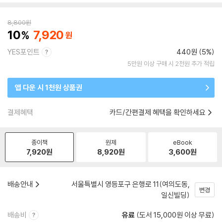
8,800
원
10
7,920
YES포인트
440원 (5%)
5만원 이상 구매 시 2천원 추가 적립
앱 다운 시 1천원 상품권
결제혜택
카드/간편결제 혜택을 확인하세요
종이책
원제
eBook
7,920
원
8,920
원
3,600
원
배송안내
서울특별시 영등포구 은행로 11(여의도동,
변경
일신빌딩)
배송비
유료
(도서 15,000원 이상 무료)