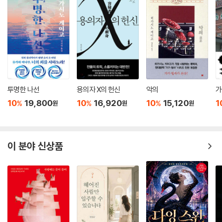
투명한 나선
용의자 X의 헌신
악의
가
10
19,800
10
16,920
10
15,120
1
%
%
%
원
원
원
이 분야 신상품