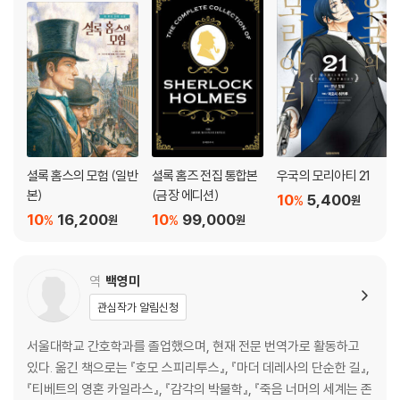
셜록 홈스의 모험 (일반
셜록 홈즈 전집 통합본
우국의 모리아티 21
본)
(금장 에디션)
10
5,400
%
원
10
16,200
10
99,000
%
%
원
원
역
백영미
관심작가 알림신청
서울대학교 간호학과를 졸업했으며, 현재 전문 번역가로 활동하고
있다. 옮긴 책으로는 『호모 스피리투스』, 『마더 데레사의 단순한 길』,
『티베트의 영혼 카일라스』, 『감각의 박물학』, 『죽음 너머의 세계는 존