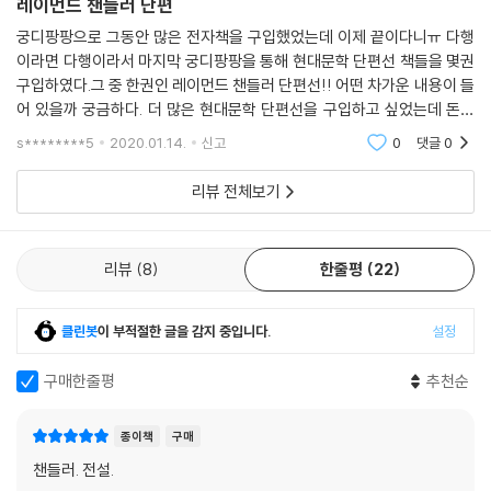
레이먼드 챈들러 단편
리」, 그 외 매거진에 실은 「눈 가의 돈다발」과 「기다리는 여자」이다. 오늘날
챈들러를 있게 한 위대한 미스터리 캐릭터 필립 말로와 하드보일드 문체가
궁디팡팡으로 그동안 많은 전자책을 구입했었는데 이제 끝이다니ㅠ 다행
생생하게 살아 있는 탐정소설 아홉 편을 만날 수 있다.
이라면 다행이라서 마지막 궁디팡팡을 통해 현대문학 단편선 책들을 몇권
구입하였다.그 중 한권인 레이먼드 챈들러 단편선!! 어떤 차가운 내용이 들
어 있을까 궁금하다. 더 많은 현대문학 단편선을 구입하고 싶었는데 돈은
없고 궁디팡팡은 끝나고 그나마 카페에서 천받은.책들을.하고.다행이다.
- 레이먼드 챈들러는 미국을 이야기하는 새로운 방식을 고안해 냈고, 이후
s********5
2020.01.14.
신고
0
댓글
0
우리에게 미국은 결코 예전처럼 보이지 않았다. _ 폴 오스터
리뷰 전체보기
- 묘사를 잘하는 비결은 명료한 관찰력과 명료한 글쓰기인데, 여기서 명료
한 글쓰기란 신선한 이미지와 쉬운 말을 사용하는 것이다. 나는 레이먼드
리뷰
8
한줄평
22
챈들러를 읽으면서 이 문제에 대해 공부하기 시작했다. _ 스티븐 킹
- 지금도 내 글쓰기의 이상은 챈들러와 도스토옙스키를 한 권에 집어넣는
클린봇
이 부적절한 글을 감지 중입니다.
설정
것이다.
_ 무라카미 하루키
구매한줄평
추천순
- 미처 의식하지 못하는 사이에 우리는 그의 소설에 빠져들게 된다. 흥미롭
종이책
구매
고 놀라운 이야기로 그가 단순한 이야기꾼이 아니라 스타일과 비전을 가진
챈들러. 전설.
작가라는 것을 깨닫는다. (…) 독자들은 챈들러의 유혹적인 소설에 매료될