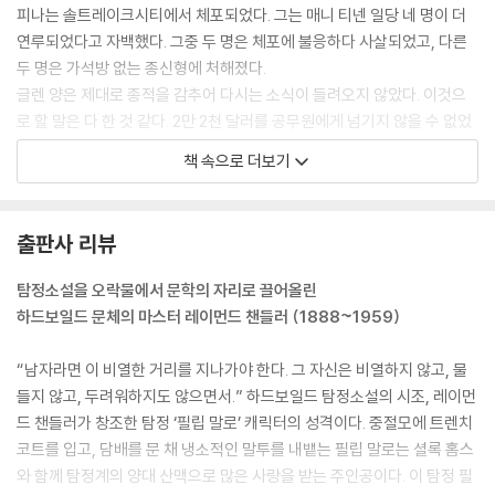
피나는 솔트레이크시티에서 체포되었다. 그는 매니 티넨 일당 네 명이 더
연루되었다고 자백했다. 그중 두 명은 체포에 불응하다 사살되었고, 다른
두 명은 가석방 없는 종신형에 처해졌다.
글렌 양은 제대로 종적을 감추어 다시는 소식이 들려오지 않았다. 이것으
로 할 말은 다 한 것 같다. 2만 2천 달러를 공무원에게 넘기지 않을 수 없었
다는 것만 빼고 말이다. 공무원은 내게 200달러의 수고비와 9달러 20센
책 속으로 더보기
트의 기름 값을 인정해 주었다. 가끔 나머지 돈은 어떻게 되었을지 궁금하
다.
--- p.82
출판사 리뷰
“이보게, 탐정. 나한테는 여기 멋진 집이 있네. 조용하지. 더 이상 아무도 나
탐정소설을 오락물에서 문학의 자리로 끌어올린
를 귀찮게 하지 않아. 아무도 그럴 권리가 없지. 나는 백악관으로부터 직접
하드보일드 문체의 마스터 레이먼드 챈들러 (1888~1959)
사면을 받았어. 나는 물고기들과 놀며 소일하고 있다네. 남자라면 뭐든 자
기가 돌보는 걸 좋아하게 마련이지. 나는 세상에 땡전 한 푼 빚진 게 없어.
“남자라면 이 비열한 거리를 지나가야 한다. 그 자신은 비열하지 않고, 물
다 갚았거든. 이보게, 탐정, 이제 내가 원하는 게 있다면 날 좀 내버려 두라
들지 않고, 두려워하지도 않으면서.” 하드보일드 탐정소설의 시조, 레이먼
는 것일세.” 그는 말을 멈추고 한 차례 고개를 내둘렀다. “누구도 나를 들쑤
드 챈들러가 창조한 탐정 ‘필립 말로’ 캐릭터의 성격이다. 중절모에 트렌치
셔선 안 돼. 더 이상은.”
코트를 입고, 담배를 문 채 냉소적인 말투를 내뱉는 필립 말로는 셜록 홈스
나는 아무런 말도 하지 않았다. 그저 희미하게 미소를 띠고 그를 지켜보았
와 함께 탐정계의 양대 산맥으로 많은 사랑을 받는 주인공이다. 이 탐정 필
다.