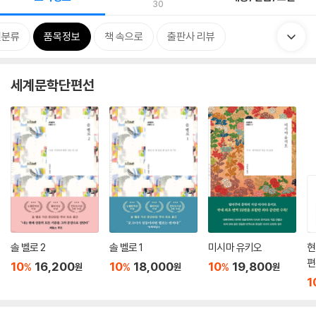
30
련분류
품목정보
책 속으로
출판사 리뷰
세계문학단편선
솔 벨로 2
솔 벨로 1
미시마 유키오
현
편
10
16,200
10
18,000
10
19,800
%
%
%
원
원
원
1