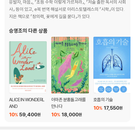
유발자, 마음』, 『초등 수학 이렇게 가르쳐라』, 『저술 출판 독서의 사회
사』 등이 있고, e북 번역 해설서로 아리스토텔레스의 『시학』이 있다.
지은 책으로 『창의력, 꽃에게 길을 묻다』가 있다.
승영조
의 다른 상품
ALICE IN WONDERL
아마존 분홍돌고래를
호흡의 기술
AND
만나다
10
17,550
%
원
10
59,400
10
18,000
%
%
원
원