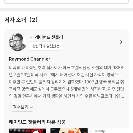
옮긴이의 말 - 펄프 픽션의 정점을 찍은 작가
레이먼드 챈들러 연보
저자 소개
2
저
레이먼드 챈들러
관심작가 알림신청
Raymond Chandler
미국의 대표적인 추리 작가이자 하드보일드 탐정 소설의 대가. 1888
년 7월 23일 미국 시카고에서 태어났다. 어린 시절 가족이 영국으로
이주한 후 런던의 덜위치 칼리지에 입학했다. 1907년 영국 국적을 취
득하고 영국 해군성에서 근무했으나 6개월 만에 사직하고, 이후 런던
의 몇몇 언론사에서 기자 생활을 하면서 시와 수필을 발표했다. 1912
년 미국으로 돌아와 로스앤젤레스에 정착한 이후 여러 직업을 전전하
펼쳐보기
다가, 1932년에 음주벽으로 일자리를 잃은 뒤 소설 집필에 몰두하기
시작했다. 1933년 펄프 잡지 『블랙 마스크』에 첫 단편소설 「협박범
레이먼드 챈들러
의 다른 상품
은 쏘지 않는다」를 발표했으며, 이후