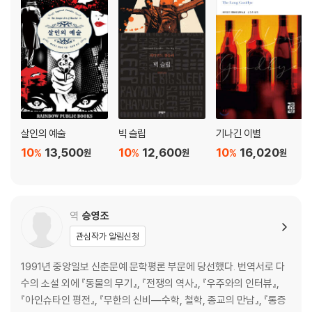
살인의 예술
빅 슬립
기나긴 이별
10
13,500
10
12,600
10
16,020
%
%
%
원
원
원
역
승영조
관심작가 알림신청
1991년 중앙일보 신춘문예 문학평론 부문에 당선했다. 번역서로 다
수의 소설 외에 『동물의 무기』, 『전쟁의 역사』, 『우주와의 인터뷰』,
『아인슈타인 평전』, 『무한의 신비―수학, 철학, 종교의 만남』, 『통증