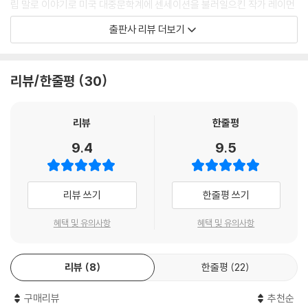
립 말로 이야기로 미국 대중문학계에 센세이션을 불러일으킨 작가 레이먼
“아무도 나를 건드릴 수 없어.” 그가 말했다. “대통령에게 직접 사면을 받
드 챈들러의 단편선이 현대문학 [세계문학 단편선] 스물두 번째 권으로 출
출판사 리뷰 더보기
았단 말일세. 그냥 날 좀 내버려 두라고.”
간되었다.
나는 고개를 내두르고 그를 향해 계속 미소를 지었다. “그것만큼은 곤란하
겠군요. 당신이 포기를 할 때까지는.”
레이먼드 챈들러는 1932년 대공황으로 일자리를 잃고 저가의 대중소설
리뷰/한줄평
30
--- p.327
잡지인 펄프 매거진을 읽으며 시간을 보내다 자신도 소설을 쓸 수 있겠다
는 생각으로, 늘 가슴속에 품어 왔던 글쓰기에 대한 열망을 펼쳐 단편 「협
그날 밤 사막바람이 불었다. 고온 건조한 샌타애나의 전형적인 열풍이었
박자는 총을 쏘지 않는다」를 쓴다. 5개월에 걸쳐 18,000단어를 사용하여
리뷰
한줄평
다. 이 바람이 산 고개를 넘어 내려오면 머리카락이 곱슬곱슬 말리고 피부
쓴 이 소설은 당시 하드보일드 탐정소설의 산실이었던 《블랙 마스크》지에
9.4
9.5
가 가려워지고 괜히 초조해진다. 그런 밤이면 어느 술판이든 한바탕 싸움
180달러에 판매되고, 마흔 중반이 넘은 다소 늦은 나이에 그는 작가로 데
으로 끝난다. 유순하고 가냘픈 아낙네들은 식칼의 날을 만지며 남편의 목
뷔하게 된다. 그 후 5년간 공들여 쓴 첫 장편소설 『빅 슬립』을 출판하여 독
을 노려본다. 어떤 일이든 가능하다. 칵테일 바에서 거나하게 맥주를 걸칠
자들의 큰 호응을 얻으며 성공하고, 이어 그는 필립 말로를 주인공으로 한
리뷰 쓰기
한줄평 쓰기
수도 있다.
연작 『안녕 내 사랑』『기나긴 이별』 등의 장편소설을 낸다. 레이먼드 챈들러
--- p.343
는 “위대한 미스터리는 캐릭터 그 자체”라고 역설했는데, 위대한 미스터
혜택 및 유의사항
혜택 및 유의사항
리 캐릭터 필립 말로가 바로 그 증거이다.
어이, 친구, 자네 강펀치는 금메달감이었어. 그렇게 화끈할 줄은 미처 몰랐
지. 물론 대비를 못 한 탓도 있지만 말이야. 암튼 워낙 매워서, 한 일주일 동
리뷰
8
한줄평
22
장편소설을 쓰는 중간중간, 그는 필립 말로와 맥을 같이하는 차갑지만 정
안 이빨을 닦을 때마다 자네 생각이 나더라고. 내가 줄행랑을 쳐야 했다니
의로운 탐정들이 나오는 단편소설을 썼고 이 역시 많은 독자들의 사랑을
참 유감이야. 좀 어수룩한 구석이 있지만 그래도 마음씨 좋은 자네를 버리
구매리뷰
추천순
받는다. 펄프 매거진에 연재했던 다른 작가들이 빠른 속도로 시간 떼우기