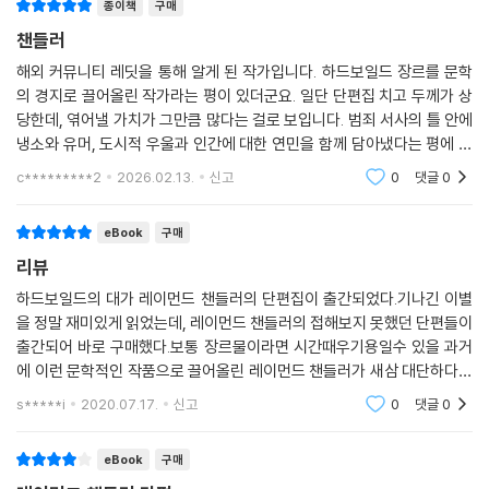
종이책
구매
그래도 그 정도 가치는 있었다.
른 이름이었으나 1950년에 단편집으로 모으면서 챈들러는 주인공 이름을
챈들러
--- p.483~484
필립 말로로 바꿔서 냈다. 「밀고자」의 경우에도 ‘탐정 사무실’이라고 썼던
해외 커뮤니티 레딧을 통해 알게 된 작가입니다. 하드보일드 장르를 문학
것을 ‘필립 말로 사무실’로 바꾸었는데, 이를 통해 단편소설과 장편소설을
의 경지로 끌어올린 작가라는 평이 있더군요. 일단 단편집 치고 두께가 상
‘필립 말로’라는 연결고리로 이었음을 알 수 있다.
당한데, 엮어낼 가치가 그만큼 많다는 걸로 보입니다. 범죄 서사의 틀 안에
냉소와 유머, 도시적 우울과 인간에 대한 연민을 함께 담아냈다는 평에 부
로스 맥도널드, 마이클 코넬리, 하라 료 등 수많은 작가들이 레이먼드 챈들
합하는 좋은 글일지 기대가 됩니다.
c*********2
2026.02.13.
신고
0
댓글
0
러에게 영향을 받았다고 공언한 바 있는데, 특히 무라카미 하루키는 평소
에도 누누이 “레이먼드 챈들러는 나의 영웅이었다”, “지금도 내 글쓰기의
이상은 챈들러와 도스토옙스키를 한 권에 집어넣는 것이다”라고 챈들러에
eBook
구매
대한 애정을 밝혀 왔다. 또 폴 오스터는 “레이먼드 챈들러가 미국을 이야기
리뷰
하는 새로운 방식을 고안해 낸 이후 우리에게 미국은 결코 예전처럼 보이
하드보일드의 대가 레이먼드 챈들러의 단편집이 출간되었다.기나긴 이별
지 않았다”라고 극찬했다.
을 정말 재미있게 읽었는데, 레이먼드 챈들러의 접해보지 못했던 단편들이
출간되어 바로 구매했다.보통 장르물이라면 시간때우기용일수 있을 과거
챈들러는 미완의 소설 『푸들 스프링스』를 포함한 장편소설 여덟 편과 단편
에 이런 문학적인 작품으로 끌어올린 레이먼드 챈들러가 새삼 대단하다고
소설 스물다섯 편, 에세이 일곱 편을 남겼다. 이번 단편선에는 레이먼드 챈
느껴진다.익히 알려진 장편들도 좋지만 수록된 단편들 또한 수작 느와르들
s*****i
2020.07.17.
신고
0
댓글
0
들러가 펄프 매거진에 기고했던 단편소설 아홉 편이 담겨 있다. 《블랙 마스
이라 재미있게 읽었
크》에 기고했던 「밀고자」「네바다 가스」「스페인 혈통」「금붕어」와 《다임 디
eBook
구매
텍티브》에 기고했던 「붉은 바람」「진주는 애물단지」「골칫거리가 내 일거