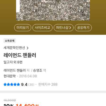
미리보기
사이즈비교
파트너샵
공유하기
소득공제
세계문학단편선
레이먼드 챈들러
밀고자 외 8편
레이먼드 챈들러
저
승영조
역
현대문학
2016.04.08.
9.4
판매지수
288
30
16,000
원