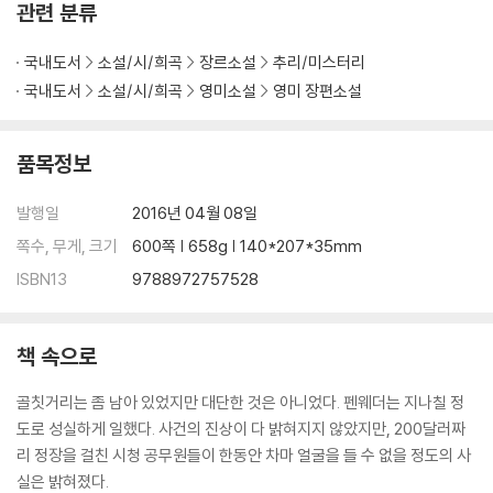
관련 분류
국내도서
소설/시/희곡
장르소설
추리/미스터리
국내도서
소설/시/희곡
영미소설
영미 장편소설
품목정보
발행일
2016년 04월 08일
쪽수, 무게, 크기
600쪽 | 658g | 140*207*35mm
ISBN13
9788972757528
책 속으로
골칫거리는 좀 남아 있었지만 대단한 것은 아니었다. 펜웨더는 지나칠 정
도로 성실하게 일했다. 사건의 진상이 다 밝혀지지 않았지만, 200달러짜
리 정장을 걸친 시청 공무원들이 한동안 차마 얼굴을 들 수 없을 정도의 사
실은 밝혀졌다.