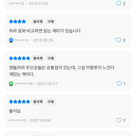
n*****2
2019.11.06.
2
것이다.
_ 조이스 캐럴 오츠
종이책
구매
- 챈들러의 소설은 몇 년마다 꼭 다시 읽게 된다. 그의 소설은 미국의 과거
하라 료와 비교하면 읽는 재미가 있습니다.
를 스냅숏사진처럼 완벽히 재현해 냈다. 그리고 지금은 사라진 낭만적인
f*****n
2016.06.30.
2
표현은 어제 쓴 것처럼 생생하다.
_ 조나단 레덤
종이책
구매
챈들러의 주인공들은 공통점이 있는데, 그걸 어렴풋이 느낀다.
재밌는 책이다.
j*******6
2021.05.07.
1
종이책
구매
좋아요
r******0
2021.04.06.
1