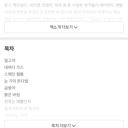
로스 맥도널드, 마이클 코넬리, 하라 료 등 수많은 작가들이 레이먼드 챈들
러에게 영향을 받았다고 공언한 바 있는데, 특히 무라카미 하루키는 평소
에도 누누이 “레이먼드 챈들러는 나의 영웅이었다”, “지금도 내 글쓰기의
이상은 챈들러와 도스토옙스키를 한 권에 집어넣는 것이다”라고 챈들러에
책소개 더보기
대한 애정을 밝혀 왔다. 또 폴 오스터는 “레이먼드 챈들러가 미국을 이야기
하는 새로운 방식을 고안해 낸 이후 우리에게 미국은 결코 예전처럼 보이
지 않았다”라고 극찬했다.
목차
챈들러는 미완의 소설 『푸들 스프링스』를 포함한 장편소설 여덟 편과 단편
밀고자
소설 스물다섯 편, 에세이 일곱 편을 남겼다. 이번 단편선에는 레이먼드 챈
네바다 가스
들러가 펄프 매거진에 기고했던 단편소설 아홉 편이 담겨 있다. 《블랙 마스
스페인 혈통
크》에 기고했던 「밀고자」「네바다 가스」「스페인 혈통」「금붕어」와 《다임 디
눈 가의 돈다발
텍티브》에 기고했던 「붉은 바람」「진주는 애물단지」「골칫거리가 내 일거
금붕어
리」, 그 외 매거진에 실은 「눈 가의 돈다발」과 「기다리는 여자」이다. 오늘날
붉은 바람
챈들러를 있게 한 위대한 미스터리 캐릭터 필립 말로와 하드보일드 문체가
진주는 애물단지
생생하게 살아 있는 탐정소설 아홉 편을 만날 수 있다.
골칫거리가 내 일거리
기다리는 여자
목차 더보기