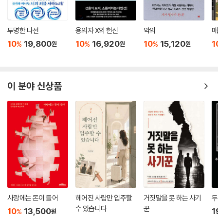
투명한 나선
용의자 X의 헌신
악의
매
10
19,800
10
16,920
10
15,120
1
%
%
%
원
원
원
이 분야 신상품
사랑에는 돈이 들어
헤어진 사람만 입주할
거짓말을 못 하는 사기
두
수 있습니다
꾼
10
13,500
1
%
원