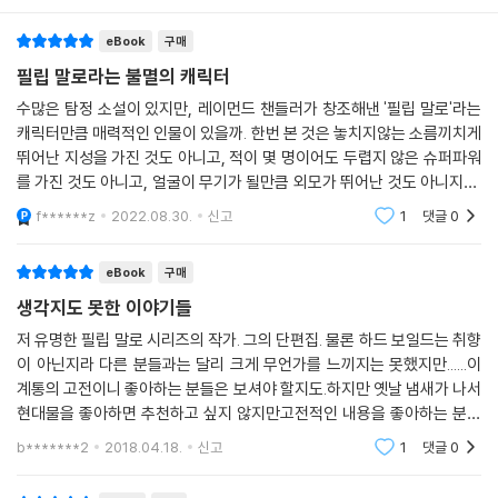
고 떠나야 했다니. 둘이서 진하게 취하고 싶은데 난 여기서 오일 밸브나 닦
용 오락물을 생산해 낸 데 반해, 챈들러는 공들여서 완성도 높은 글을 썼기
고 있는 신세야. 물론 여긴 이 편지를 부친 곳에서 수천 킬로미터는 떨어진
때문이다. 그의 소설에는 어린 시절을 영국에서 보내며 쌓은 고전 영문학
eBook
구매
곳이야. 자네한테 알려 주고 싶은 게 두 가지 있는데, 둘 다 진실이야. 난 정
의 감수성을 토대로 한 고독하고 쓸쓸한 서정성에 날카로운 비유가 살아
필립 말로라는 불멸의 캐릭터
말 그 키다리 금발한테 홀딱 반했댔어. 그게 노부인 곁을 떠난 주된 이유였
있었다. 챈들러가 구사한 차갑고 딱딱한 말투, 객관적인 묘사 등 그만의 특
수많은 탐정 소설이 있지만, 레이먼드 챈들러가 창조해낸 '필립 말로'라는
지. 진주를 슬쩍한 것은, 남자가 여자한테 홀렸을 때 나사가 좀 풀리는 것과
징적인 문체와 의외의 직유는 결국 ‘챈들리스크Chandleresque’라는 단
캐릭터만큼 매력적인 인물이 있을까. 한번 본 것은 놓치지않는 소름끼치게
같은 그런 짓이었을 뿐이야. 진주를 그런 빵 상자 같은 금고에 아무렇게나
어까지 탄생시켰고, 완숙된 계란처럼 딱딱하고, 이렇다 할 감정 없이 건조
뛰어난 지성을 가진 것도 아니고, 적이 몇 명이어도 두렵지 않은 슈퍼파워
넣어 두는 건 범죄 행위야. 나는 지난날 동아프리카 지부티의 프랑스 인 보
하게 전개되어 비정함을 물씬 풍기는 하드보일드는 하나의 장르로 확고하
를 가진 것도 아니고, 얼굴이 무기가 될만큼 외모가 뛰어난 것도 아니지만.
석상에서 일한 적이 있어서, 진주가 진짜인지 모조품인지 구별할 정도의
게 자리 잡았다. 그리고 그 덕분에 탐정소설은 오락물에서 문학의 자리까
필립 말로가 지닌 특유의 분위기만큼은 어느 소설의 어느 캐릭터도 흉내내
f******z
2022.08.30.
신고
1
댓글
0
안목은 갖췄지. 그런데 그 공터에 우리 둘만 남았을 때 아무런 방해도 받지
지 올라갈 수 있었다.
지 못할 만
않고 거래를 잘 밀어붙일 수 있었는데, 그만 마음이 물러지고 말았지 뭐야.
자네가 사로잡은 금발한테 내 안부 전해 줘.
eBook
구매
1930~1940년대 로스앤젤레스의 분위기가 살아 있는 그의 작품은 할리
--- p.479
생각지도 못한 이야기들
우드의 성장과 함께 대부분이 영화화되었다. 그리고 그 역시도 시나리오
작가로 할리우드에 진출하게 된다. 노벨문학상 수상자 윌리엄 포크너가 영
저 유명한 필립 말로 시리즈의 작가. 그의 단편집. 물론 하드 보일드는 취향
“골칫거리가 내 일거리죠.” 내가 말했다. “하루 25달러에 총 250달러를
화 시나리오 작업을 한 [빅 슬립]을 비롯하여 챈들러의 각본이나 영화화된
이 아닌지라 다른 분들과는 달리 크게 무언가를 느끼지는 못했지만......이
보장해 주면 일을 맡겠습니다.”
계통의 고전이니 좋아하는 분들은 보셔야 할지도.하지만 옛날 냄새가 나서
작품은 ‘필름 누아르’라는 장르에 큰 영향을 끼친다.
“나도 좀 챙기는 게 있어야 할 거 아냐.” 애나가 우는소리를 했다.
현대물을 좋아하면 추천하고 싶지 않지만고전적인 내용을 좋아하는 분이
“그럼 알아서 하시죠. 이 도시엔 값싼 애송이들도 많으니까. 오랜만에 애나
라면 꼭 읽어 보셔야 할 것 같습니다무라카미 하루키도 좋아하는 작가라고
챈들러에게 있어 단편소설은 자신의 글쓰기에 물꼬를 틀어준 동기이자 장
b*******2
2018.04.18.
신고
1
댓글
0
의 멋진 모습을 봐서 반가웠습니다. 잘 있어요, 애나.”
했던 기억도
편소설로 가는 밑거름이었다. 단편 「금붕어」, 「붉은 바람」, 「골칫거리가 내
이번에는 확실히 자리를 털고 일어섰다. 내 인생이 좀 허접하기는 하지만,
일거리」의 경우, 주인공 이름이 카마디, 존 달마스, 조니 달마스 등으로 다