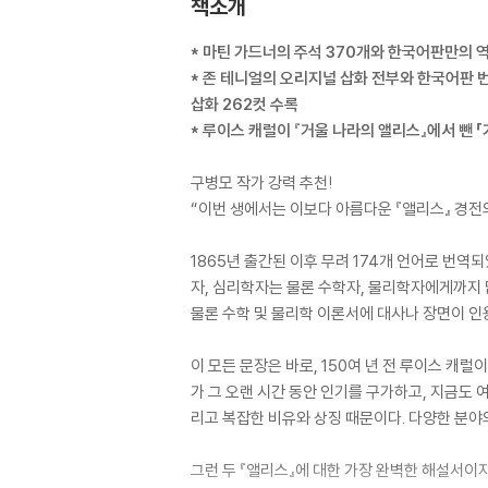
책소개
* 마틴 가드너의 주석 370개와 한국어판만의 역
* 존 테니얼의 오리지널 삽화 전부와 한국어판 
삽화 262컷 수록
* 루이스 캐럴이 『거울 나라의 앨리스』에서 뺀 
구병모 작가 강력 추천!
“이번 생에서는 이보다 아름다운 『앨리스』 경전
1865년 출간된 이후 무려 174개 언어로 번역되
자, 심리학자는 물론 수학자, 물리학자에게까지 
물론 수학 및 물리학 이론서에 대사나 장면이 인
이 모든 문장은 바로, 150여 년 전 루이스 캐럴
가 그 오랜 시간 동안 인기를 구가하고, 지금도
리고 복잡한 비유와 상징 때문이다. 다양한 분야
그런 두 『앨리스』에 대한 가장 완벽한 해설서이