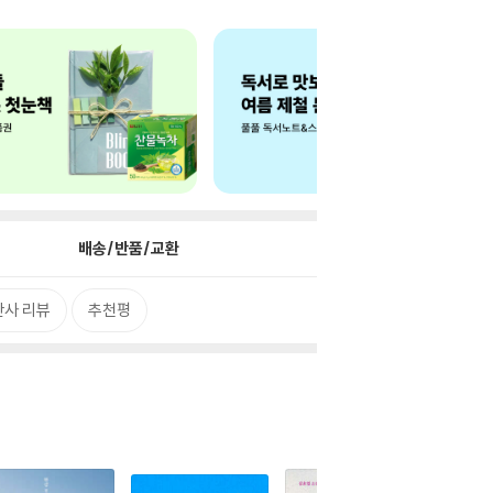
배송/반품/교환
판사 리뷰
추천평