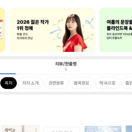
리뷰/한줄평
5
목차
저자 소개
관련분류
품목정보
책 속으로
출