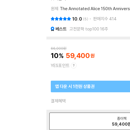
원제
The Annotated Alice 150th Annivers
10.0
판매지수
414
5
베스트
고전문학 top100 16주
66,000
원
10
59,400
YES포인트
앱 다운 시 1천원 상품권
결제혜택
종이책
59,400