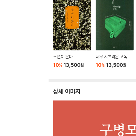
소년이 온다
너무 시끄러운 고독
10
13,500
10
13,500
%
%
원
원
상세 이미지