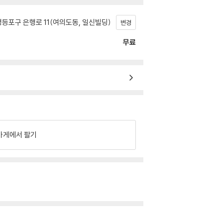
등포구 은행로 11(여의도동, 일신빌딩)
변경
무료
가게에서 팔기