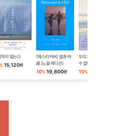
별하지 않는다
[예스리커버] 결혼·여
우리가 빛의 속도로 갈
두고 온 
름 (노을 에디션)
수 없다면
15,120
10
1
%
%
원
10
19,800
10
15,300
%
%
원
원