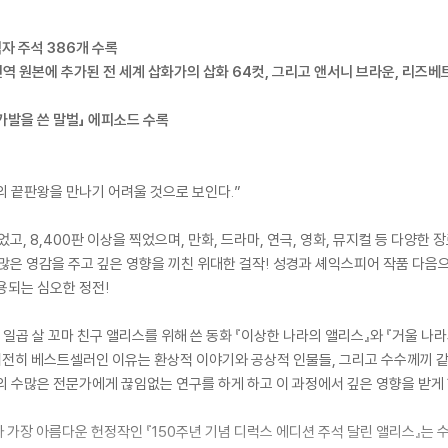
자 주석 386개 수록
번역 원본에 추가된 전 세계 삽화가의 삽화 64컷, 그리고 앤서니 브라운, 리즈베
「가발을 쓴 말벌」 에피소드 수록
의 끝판왕을 만나기 어려울 것으로 보인다.”
었고, 8,400판 이상을 찍었으며, 만화, 드라마, 연극, 영화, 뮤지컬 등 다양한
많은 영감을 주고 깊은 영향을 끼친 위대한 걸작! 성경과 셰익스피어 작품 다음
용되는 심오한 정전!
이 일곱 살 꼬마 친구 앨리스를 위해 쓴 동화 『이상한 나라의 앨리스』와 『거울 나
 여전히 베스트셀러인 이유는 환상적 이야기와 공상적 인물들, 그리고 수수께끼 
의 수많은 전문가에게 끊임없는 연구를 하게 하고 이 과정에서 깊은 영향을 받게 
자 가장 아름다운 헌정작인 『150주년 기념 디럭스 에디션 주석 달린 앨리스』는