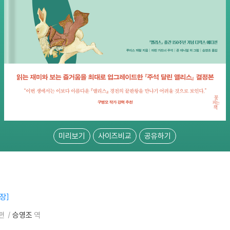
미리보기
사이즈비교
공유하기
양장
편
승영조
역