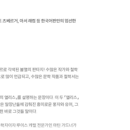
트 츠베르거, 아서 래컴 등 한국어판만의 엄선한
 장르로 각색된 불멸의 판타지! 수많은 작가와 철학
으로 많이 언급되고, 수많은 문학 작품과 철학서는
라의 앨리스』를 설명하는 문장이다. 이 두 『앨리스』
같은 말장난들에 감춰진 흥미로운 풍자와 유머, 그
한 바로 그것들 말이다.
 수학자이자 루이스 캐럴 전문가인 마틴 가드너가