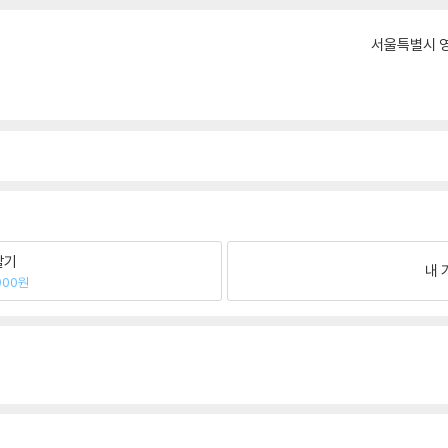
서울특별시 영
팔기
내 
900원