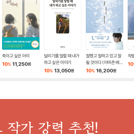
죽이고 싶은 아이
달리기를 말할 때 내가
잘했고 잘하고 있고 잘
작
하고 싶은 이야기
될 것이다 (아마존 베스
10
11,250
10
%
원
트셀러 기념 전면 개정
10
13,050
10
16,200
%
%
원
원
판)