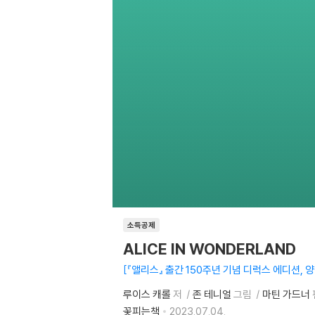
소득공제
ALICE IN WONDERLAND
『앨리스』 출간 150주년 기념 디럭스 에디션, 
루이스 캐롤
저
존 테니얼
그림
마틴 가드너
꽃피는책
2023.07.04.