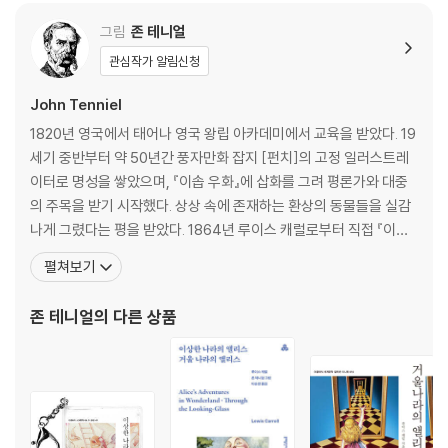
그림
존 테니얼
관심작가 알림신청
John Tenniel
1820년 영국에서 태어나 영국 왕립 아카데미에서 교육을 받았다. 19
세기 중반부터 약 50년간 풍자만화 잡지 [펀치]의 고정 일러스트레
이터로 명성을 쌓았으며, 『이솝 우화』에 삽화를 그려 평론가와 대중
의 주목을 받기 시작했다. 상상 속에 존재하는 환상의 동물들을 실감
나게 그렸다는 평을 받았다. 1864년 루이스 캐럴로부터 직접 『이상
한 나라의 앨리스』의 삽화를 그려 줄 것을 부탁 받았고, 이후 『거울 나
펼쳐보기
라의 앨리스』까지 함께 작업했다. 이 두 권으로 [앨리스] 시리즈의 환
상의 세계를 실감 나게 재현했다는 평과 함께 어린이 문학에서 가장
존 테니얼
의 다른 상품
뛰어난 삽화가라는 명성을 얻었다. 18