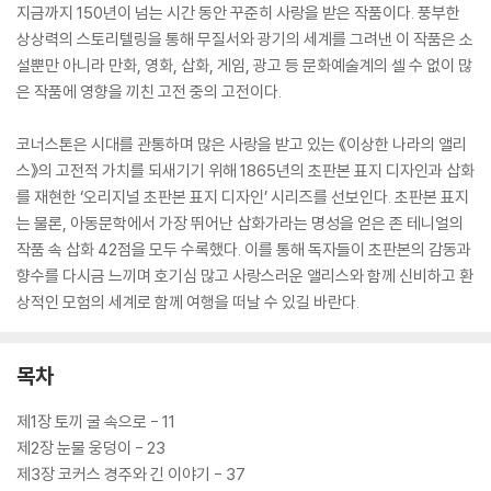
지금까지 150년이 넘는 시간 동안 꾸준히 사랑을 받은 작품이다. 풍부한
상상력의 스토리텔링을 통해 무질서와 광기의 세계를 그려낸 이 작품은 소
설뿐만 아니라 만화, 영화, 삽화, 게임, 광고 등 문화예술계의 셀 수 없이 많
은 작품에 영향을 끼친 고전 중의 고전이다.
코너스톤은 시대를 관통하며 많은 사랑을 받고 있는 《이상한 나라의 앨리
스》의 고전적 가치를 되새기기 위해 1865년의 초판본 표지 디자인과 삽화
를 재현한 ‘오리지널 초판본 표지 디자인’ 시리즈를 선보인다. 초판본 표지
는 물론, 아동문학에서 가장 뛰어난 삽화가라는 명성을 얻은 존 테니얼의
작품 속 삽화 42점을 모두 수록했다. 이를 통해 독자들이 초판본의 감동과
향수를 다시금 느끼며 호기심 많고 사랑스러운 앨리스와 함께 신비하고 환
상적인 모험의 세계로 함께 여행을 떠날 수 있길 바란다.
목차
제1장 토끼 굴 속으로 - 11
제2장 눈물 웅덩이 - 23
제3장 코커스 경주와 긴 이야기 - 37