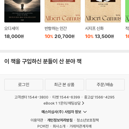
오디세이
반항하는 인간
시지프 신화
적
18,000
10
20,700
10
13,500
1
%
%
원
원
원
이 책을 구입하신 분들이 산 분야 책
로그인
최근 본 상품
주문/배송
고객센터 1544-3800
티켓 1544-6399
중고샵 1566-4295
eBook 1:1문의/채팅상담
예스이십사(주) 사업자 정보
이용약관
개인정보처리방침
청소년보호정책
PC버전
회사소개
거래처관계자께