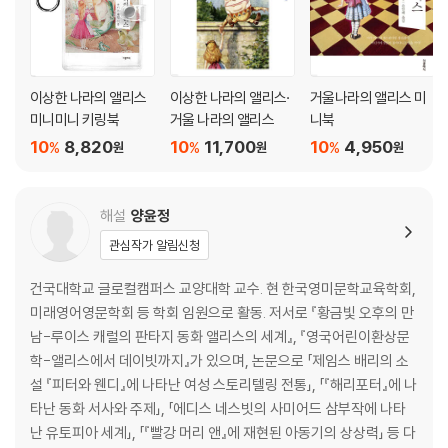
이상한 나라의 앨리스
이상한 나라의 앨리스·
거울나라의 앨리스 미
미니미니 키링북
거울 나라의 앨리스
니북
10
8,820
10
11,700
10
4,950
%
%
%
원
원
원
해설
양윤정
관심작가 알림신청
건국대학교 글로컬캠퍼스 교양대학 교수. 현 한국영미문학교육학회,
미래영어영문학회 등 학회 임원으로 활동. 저서로 『황금빛 오후의 만
남-루이스 캐럴의 판타지 동화 앨리스의 세계』, 『영국어린이환상문
학-앨리스에서 데이빗까지』가 있으며, 논문으로 「제임스 배리의 소
설 『피터와 웬디』에 나타난 여성 스토리텔링 전통」, 「『해리포터』에 나
타난 동화 서사와 주제」, 「에디스 네스빗의 사미어드 삼부작에 나타
난 유토피아 세계」, 「『빨강 머리 앤』에 재현된 아동기의 상상력」 등 다