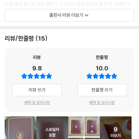
거나 줄어들거나 하지 않고 생쥐나 토끼한테 명령을 받을 일도 없고 말이
는 겁 없고 호기심 많은 앨리스, 소심하고 조심성 많은 흰 토끼, 무례하고
야. 토끼 굴로 따라 들어가지 말걸. 하지만 이런 삶도 너무 신기하잖아! 앞
혼란스러운 성격의 모자 장수, 언제나 웃는 얼굴의 기이한 체셔 고양이, 알
출판사 리뷰 더보기
으로 나에게 어떤 일이 벌어질지 궁금해! 동화책을 읽던 시절에는 현실에
쏭달쏭 나른한 말투의 애벌레, 신경질적이고 잔인한 하트 여왕 등 전무후
선 절대 이런 일이 일어날 수 없을 거라 생각했는데 내가 지금 그런 일을 겪
무하다고 이야기할 만큼 개성 넘치는 등장인물들로 가득하다. 현재까지도
고 있잖아! 나에 관해 쓴 동화도 분명 있어야 해. 그래야 한다고! 내가 커서
활발히 연구되고 있는 작품 속 패러디와 언어유희는 이러한 등장인물들의
리뷰/한줄평
15
한 권 써야겠어. 그렇지만 난 이미 다 컸는걸.’
대사를 통해 구현된다.
--- p.53
다양하게 해석되고 변주되는 문화콘텐츠 원형으로 높은 가치를 평가받는
리뷰
한줄평
“그래서! 네 정체가 뭐야?” 비둘기가 물었다. “거짓으로 둘러대려고 하는
《이상한 나라의 앨리스》를 원작의 재미와 의미를 찾고 느끼고 싶은 모든
9.8
10.0
것 같은데!”
사람에게 권한다. 앨리스를 처음 접하는 독자부터 다양한 작품들을 통해서
“나는? 나는 소녀야.”
앨리스를 좋아하게 된 독자까지 아이와 어른 할 것 없이 모두가 즐길 수 있
앨리스는 오늘 하루 자신이 여러 번 바뀐 것이 기억나 사뭇 자신 없는 목소
는 환상 문학의 세계로 초대한다.
리뷰 쓰기
한줄평 쓰기
리로 대답했다.
“그럴싸한 핑계야!” 비둘기가 아주 경멸하는 목소리로 말했다. “살면서 착
“돼지라고 했어, 무화과라고 했어?” 고양이가 물었다.
혜택 및 유의사항
혜택 및 유의사항
한 소녀들을 많이 봤는데 너 같은 목을 가진 소녀는 한 번도 보지 못했어!
“돼지라고 했어.” 앨리스가 대답했다.
넌 뱀이야. 그건 부정할 수 없는 사실이지. 어디 이번에는 또 알을 한 번도
“그리고 그렇게 갑자기 나타났다 사라지는 것 좀 그만둬. 정신 사나우니
먹어보지 않았다고 해보시지!”
까.”
--- p.77
9
스포일러
“알았어.”
포함
더보기
이번에는 아주 천천히 꼬리부터 사라지면서 마지막을 미소로 장식했고 미