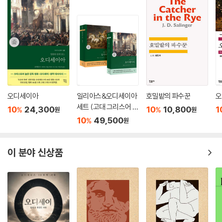
오디세이아
일리아스&오디세이아
호밀밭의 파수꾼
오
세트 (고대 그리스어 완
10
24,300
10
10,800
1
%
%
원
원
역본)
10
49,500
%
원
이 분야 신상품