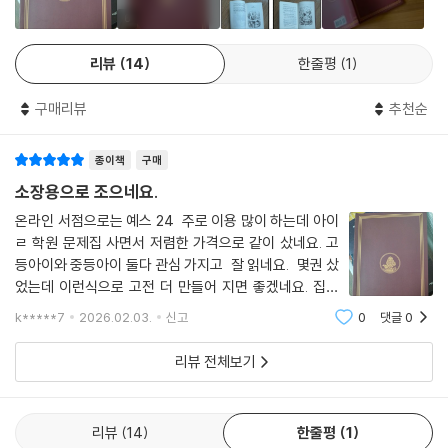
앨리스는 이렇게 무례한 언사를 참아낼 수 없었다. 그래서 자리에서 일어
소는 고양이가 완전히 사라진 뒤에도 잠시 남아 있었다. ‘세상에! 웃지 않는
6
나 혐오스러워하며 걸음을 옮겼다. 겨울잠 쥐는 곧바로 잠이 들었고 나머
고양이는 자주 봤지만 웃음만 남기고 사라진 고양이라니! 평생 이런 광경
지 둘은 앨리스의 행동을 개의치 않았다. 그녀는 걸어가면서 혹시나 자신
리뷰
14
한줄평
1
은 처음 봐!’ - 본문 중에서
을 다시 불러줄까 살짝 기대하며 한두 번 뒤를 돌아보았다. 마지막으로 돌
아보았을 때 둘은 겨울잠쥐를 티포트에 쑤셔 넣으려 하고 있었다.
구매리뷰
추천순
마음을 움직이는 위대한 고전만을 엄선한
“어쨌든 난 다시는 저기 가지 않을 거야!” 앨리스가 숲을 지나가며 말했다.
코너스톤 오리지널 초판본 표지 디자인 시리즈!
“내 평생 그렇게 이상한 티타임은 처음이야!”
종이책
구매
--- p.111
마음에 감동을 전하는 위대한 고전들은 시간이 흘러도 변치 않는 가치를
소장용으로 조으네요.
지닌다. 코너스톤은 ‘오리지널 초판본 표지 디자인’ 시리즈를 통해 《이상한
온라인 서점으로는 예스 24 주로 이용 많이 하는데 아이
“당신은 그냥 종이 카드에 불과해요!”
나라의 앨리스》의 고전의 가치를 되살려 새로운 감동을 전하려 한다. 고풍
ㄹ 학원 문제집 사면서 저렴한 가격으로 같이 샀네요. 고
그러자 모든 카드가 공중으로 솟구쳐 그녀를 향해 쏟아졌다. 앨리스는 무
스러운 붉은색과 금색의 색 조합은 물론, 앞표지의 앨리스와 뒤표지의 체
등아이와 중등아이 둘다 관심 가지고 잘 읽네요. 몇권 샀
섭기도 하고 짜증이 나기도 해 살짝 비명을 지르며 카드를 쳐냈다. 그러다
셔 고양이 엠블럼으로 1865년 초판본 표지를 재현해 냈다. 독자들이 작품
었는데 이런식으로 고전 더 만들어 지면 좋겠네요. 집에
자신이 언니의 무릎을 베고 누워 있고 언니가 그녀의 얼굴로 떨어지는 낙
에 집중할 수 있도록 깔끔하게 편집했으며, 작은 판형으로 어디서나 쉽게
소장용으로 너무 좋아요. 쵝고예요
k*****7
2026.02.03.
신고
0
댓글
0
엽을 조심스럽게 치워주고 있다는 사실을 알게 되었다.
펼쳐서 읽을 수 있다.
“그만 일어나 앨리스! 무슨 낮잠을 그리 오래 자니!”
리뷰 전체보기
“아, 난 방금 아주 신기한 꿈을 꿨어!”
본문 또한 초판본의 감동을 그대로 느낄 수 있다. 삽화가 존 테니얼의 초판
--- p.184
본 삽화 42점을 그대로 수록하였으며, 초판본과 동일한 구성으로 원작을
충실히 반영하고자 했다. 특히 아동문학 전문가인 양윤정 교수의 꼼꼼한
리뷰
14
한줄평
1
앨리스는 이상한 나라의 절망적인 상황에 오래 머무르지 않고 계속하여 여