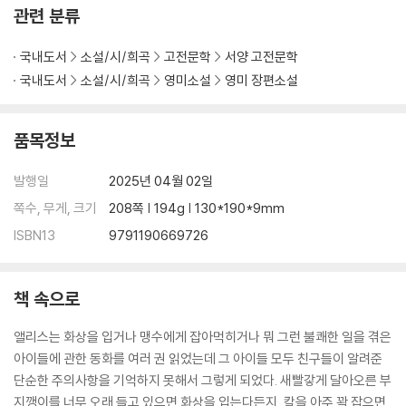
관련 분류
국내도서
소설/시/희곡
고전문학
서양 고전문학
국내도서
소설/시/희곡
영미소설
영미 장편소설
품목정보
발행일
2025년 04월 02일
쪽수, 무게, 크기
208쪽 | 194g | 130*190*9mm
ISBN13
9791190669726
책 속으로
앨리스는 화상을 입거나 맹수에게 잡아먹히거나 뭐 그런 불쾌한 일을 겪은
아이들에 관한 동화를 여러 권 읽었는데 그 아이들 모두 친구들이 알려준
단순한 주의사항을 기억하지 못해서 그렇게 되었다. 새빨갛게 달아오른 부
지깽이를 너무 오래 들고 있으면 화상을 입는다든지, 칼을 아주 꽉 잡으면