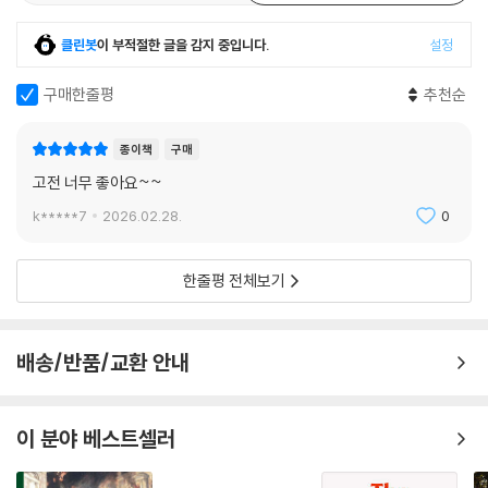
해설을 실어 루이스 캐럴의 작품 세계를 풍부하고 명확하게 이해할 수 있
행한다. 《이상한 나라의 앨리스》 곳곳에서 많은 하등 동물들이 앨리스에게
도록 도왔다. 고전을 넘어서 현대까지 많은 사랑받는 작품인 만큼, 《이상한
클린봇
이 부적절한 글을 감지 중입니다.
설정
명령을 하는데 여러 경우에 그녀는 동물들의 명령에 따라 새로운 역할을
나라의 앨리스》의 ‘오리지널 초판본 표지 디자인’ 시리즈는 과거와 현재를
받아들인다. 이상한 나라에서 동물들은 더 이상 인간보다 열등한 종이 아
잇는 가교로 독자들에게 더욱 특별한 선물이 될 것이라 기대해 본다.
구매한줄평
추천순
니고, 이러한 권력 관계의 변화는 앨리스에게 새로운 정체성을 갖게 한다.
--- 「작품 해설」 중에서
종이책
구매
고전 너무 좋아요~~
k*****7
2026.02.28.
0
한줄평 전체보기
배송/반품/교환 안내
이 분야 베스트셀러