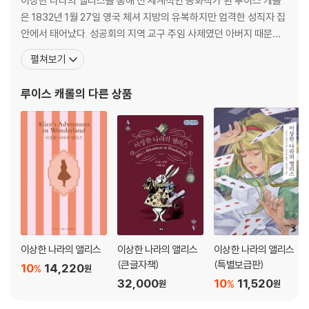
이상한 나라의 앨리스를 통해 전 세계적인 동화작가 된 루이스 캐롤
은 1832년 1월 27일 영국 체셔 지방의 유복하지만 엄격한 성직자 집
안에서 태어났다. 성공회의 지역 교구 주임 사제였던 아버지 때문에 1
6년 동안 사제 사택에서 생활했다. 어린 시절부터 말장난, 체스 게임
펼쳐보기
등에 관심이 많았으며 사립학교인 리치먼드 스쿨과 럭비 스쿨을 졸업
한 뒤 옥스퍼드 대학교 크라이스트처치 칼리지에서 수학을 공부했다.
루이스 캐롤
의 다른 상품
열일곱 살 때 백일해를 앓으면서
이상한 나라의 앨리스
이상한 나라의 앨리스
이상한 나라의 앨리스
(큰글자책)
(특별보급판)
10
14,220
%
원
32,000
10
11,520
%
원
원