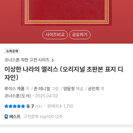
사이즈비교
공유하기
소득공제
코너스톤 착한 고전 시리즈
이상한 나라의 앨리스 (오리지널 초판본 표지 디
자인)
루이스 캐롤
저
존 테니얼
그림
양윤정
해설
공민희
역
코너스톤(도서)
2025.04.02.
9.7
판매지수
1,710
15
베스트
고전문학 top100 12주