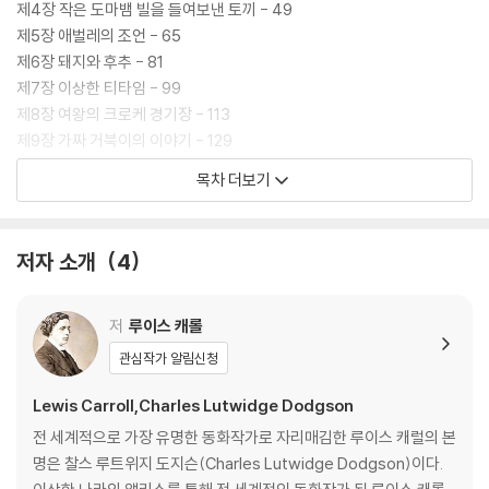
제4장 작은 도마뱀 빌을 들여보낸 토끼 - 49
제5장 애벌레의 조언 - 65
제6장 돼지와 후추 - 81
제7장 이상한 티타임 - 99
제8장 여왕의 크로케 경기장 - 113
제9장 가짜 거북이의 이야기 - 129
제10장 바닷가재의 카드리유 - 145
목차 더보기
제11장 누가 타르트를 훔쳤나? - 159
제12장 앨리스의 증언 - 173
저자 소개
4
작품 해설 『이상한 나라의 앨리스』: 이상한 나라로 떠나며 - 189
저
루이스 캐롤
관심작가 알림신청
Lewis Carroll,Charles Lutwidge Dodgson
전 세계적으로 가장 유명한 동화작가로 자리매김한 루이스 캐럴의 본
명은 찰스 루트위지 도지슨(Charles Lutwidge Dodgson)이다.