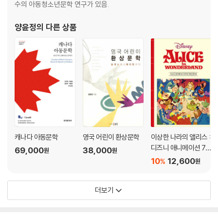
수의 아동청소년문학 연구가 있음.
양윤정
의 다른 상품
캐나다 아동문학
영국 어린이 환상문학
이상한 나라의 앨리스 :
디즈니 애니메이션 70
69,000
38,000
원
원
주년 특별 에디션
10
12,600
%
원
더보기