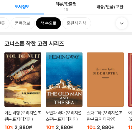
리뷰/한줄평
도서정보
배송/반품/교환
15
분류
품목정보
책 속으로
출판사 리뷰
코너스톤 착한 고전 시리즈
야간 비행 (오리지널 초
노인과 바다 (오리지널
싯다르타 (오리지널 초
이
판본 표지 디자인)
초판본 표지 디자인)
판본 표지 디자인)
(
디
10
2,880
10
2,880
10
2,880
1
%
%
%
원
원
원