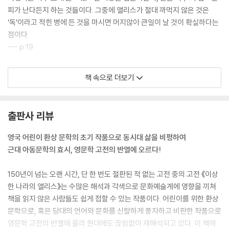
피가 난다든지 하는 것들이다. 그중에 앨리스가 절대 까먹지 않은 것은
‘독’이라고 적힌 병에 든 것을 마시면 머지않아 큰일이 날 것이 확실하다는
점이다.
--- p.19
“너는, 그러니까 개는 좋아해?”
책 속으로 더보기
생쥐가 대답을 하지 않자 앨리스는 열심히 설명했다.
“우리 집 근처에 아주 귀여운 강아지가 있는데 너한테 보여주고 싶어! 눈
동자가 밝은 색의 테리어인데 아, 맞다! 곱슬거리는 갈색 털이 길어! 공을
출판사 리뷰
던지면 잘 물어 오고 밥 먹기 전에 앉아서 기다리는 것 등 뭐 다 잘해. 너무
많아서 내가 다 기억은 못하지만. 아무튼 키우는 농부 아저씨가 그러는데
영국 어린이 환상 문학의 초기 작품으로 동시대 삶을 비평하여
그 개가 쓸모가 아주 많아서 100파운드는 족히 받을 수 있을 거라고 했어!
근대 아동문학의 효시, 영문학 고전의 반열에 오르다!
쥐도 잘 잡아 죽인다고 했는데, 어머나!”
앨리스는 슬픈 목소리로 탄식했다.
150년이 넘는 오랜 시간, 단 한 번도 절판된 적 없는 고전 중의 고전 《이상
“내가 또 널 불쾌하게 했구나!”
한 나라의 앨리스》는 수많은 해석과 각색으로 문화예술계에 영향을 끼쳐
--- p.34
책을 읽지 않은 사람들도 쉽게 접할 수 있는 작품이다. 어린이를 위한 환상
문학으로, 혹은 당대의 언어와 문화를 신랄하게 풍자하고 비판한 작품으로
‘집에 가만히 있을 때가 편했는데.’ 가엾은 앨리스가 생각했다. ‘몸이 자라
영문학 고전의 반열에 올라 현대에도 끊임없이 재해석되고 있다. 이 책에