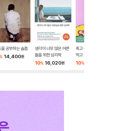
픔을 공부하는 슬픔
생각이 너무 많은 어른
죽고 싶지만 떡볶이는
반우울
들을 위한 심리학
먹고 싶어
14,400
10
1
%
%
원
10
16,020
10
12,420
%
%
원
원