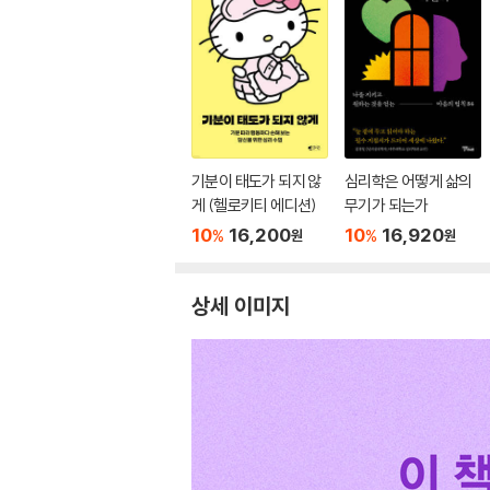
기분이 태도가 되지 않
심리학은 어떻게 삶의
게 (헬로키티 에디션)
무기가 되는가
10
16,200
10
16,920
%
%
원
원
상세 이미지