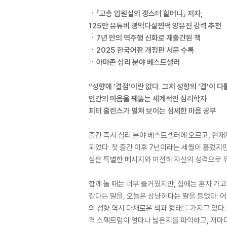
ㆍ『고층 입원실의 갱스터 할머니』 저자,
125만 유튜버 빵먹다살찐떡 양유진 강력 추천
ㆍ7년 만의 역주행 신화로 재출간된 책
ㆍ2025 한국어판 개정판 서문 수록
ㆍ아마존 심리 분야 베스트셀러
“성향에 ‘결점’이란 없다. 그저 성향의 ‘결’이 다
인간의 마음을 꿰뚫는 세계적인 심리학자
피터 홀린스가 펼쳐 보이는 섬세한 마음 공부
출간 즉시 심리 분야 베스트셀러에 오르고, 현재
되었다. 첫 출간 이후 7년이라는 세월이 흘렀지
싶은 특별한 메시지와 여전히 자신의 성격으로 위
함께 놀 때는 너무 즐거웠지만, 집에는 혼자 가고
같다는 말을, 오늘은 상냥하다는 말을 들었다. 어
의 성향 역시 다채로운 색과 형태를 가지고 있다
격 스펙트럼이 얼마나 넓은지를 파악하고, 저마다