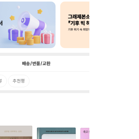
배송/반품/교환
뷰
추천평