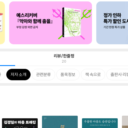
리뷰/한줄평
20
차
저자 소개
관련분류
품목정보
책 속으로
출판사 리