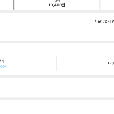
19,400
원
서울특별시 영
팔기
내 
400원