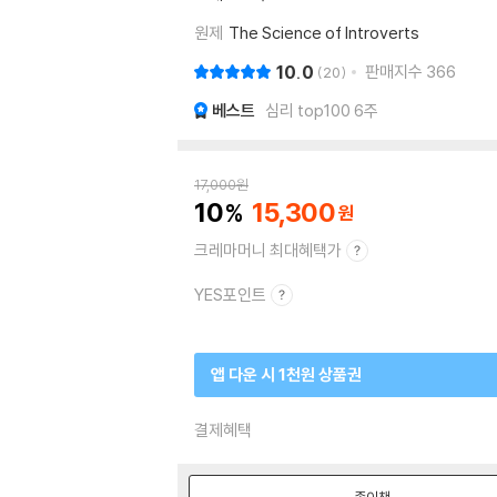
원제
The Science of Introverts
10.0
판매지수
366
20
베스트
심리 top100 6주
17,000
원
10
15,300
크레마머니 최대혜택가
YES포인트
앱 다운 시 1천원 상품권
결제혜택
종이책