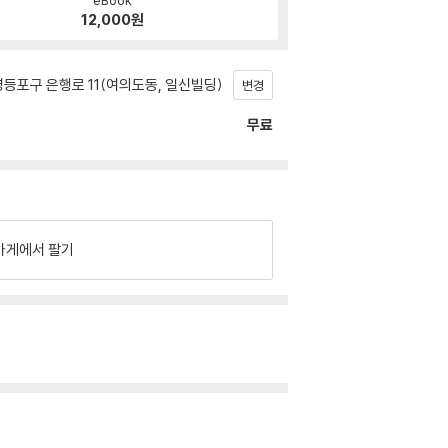
12,000
원
등포구 은행로 11(여의도동, 일신빌딩)
변경
무료
가게에서 팔기