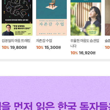
김경일의 마음 트래킹
자존감 수업
우울한 마음도 습관입
슬
니다
10
19,800
10
15,300
10
%
%
원
원
10
16,920
%
원