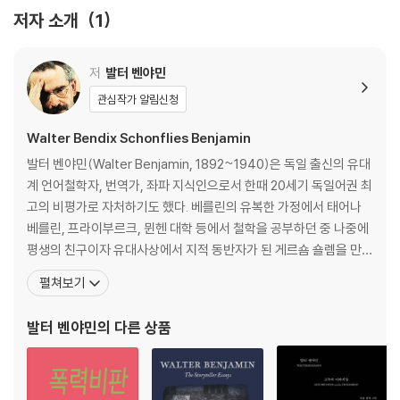
회전목마 /
저자 소개
1
원숭이 연극 / 신열 / 두 개의 취주악단 / 오락서적 / 학급문고 / 독일 청소
년의 새 친구 /
유령 / 책상 / 크리스마스 천사 / 장롱들 / 거지와 창녀 / 겨울철 어느 저녁
저
발터 벤야민
/ 반짇고리 /
관심작가 알림신청
사고와 범죄 / 로지아 / 크루메 가 / 공작새 섬과 글리에니케 / 달 / 꼽추 난
쟁이
Walter Bendix Schonflies Benjamin
발터 벤야민(Walter Benjamin, 1892~1940)은 독일 출신의 유대
베를린 연대기
계 언어철학자, 번역가, 좌파 지식인으로서 한때 20세기 독일어권 최
고의 비평가로 자처하기도 했다. 베를린의 유복한 가정에서 태어나
베를린, 프라이부르크, 뮌헨 대학 등에서 철학을 공부하던 중 나중에
평생의 친구이자 유대사상에서 지적 동반자가 된 게르숌 숄렘을 만난
다. 전쟁을 피해 스위스로 간 그는 1919년 「독일 낭만주의의 예술비
펼쳐보기
평 개념」에 대한 연구로 베른 대학에서 최우등으로 박사학위를 취득
한 뒤, 신문과 잡지에 기고를 하고 번역가로서 활동하기 시작한다. 19
발터 벤야민
의 다른 상품
24년 교수자격 논문인 「독일