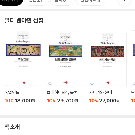
발터 벤야민 선집
독일인들
브레히트와 유물론
카프카와 현대
모
10
18,000
10
29,700
10
27,000
1
%
%
%
원
원
원
책소개