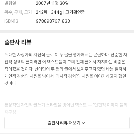
발행일
2007년 11월 30일
쪽수, 무게, 크기
242쪽 | 344g | 크기확인중
ISBN13
9788987671833
출판사 리뷰
위대한 사상가의 자전적 글로 이 두 글을 평가해서는 곤란하다. 단순한 자
전적 성격의 글이라면 이 텍스트들이 그의 전체 글에서 차지하는 비중은
작아졌을 것이다. 벤야민이 두 편의 글에서 보여주고자 했던 바는 철저히
개인적 경험의 차원을 넘어서 '역사적 경험'의 차원을 이야기하고자 했던
것이다.
통상적인 자전적 글쓰기 스타일을 벗어난 텍스트 ― '단편적 이미지'들의
재구성
「1900년경 베를린의 유년시절」은 지난 삶을 종합적으로 표현하는 서사적
출판사 리뷰 더보기
총체성을 보여주지 않는다. 이 글이 낯설게 느껴지는 이유이다. 여기서는
벤야민 자신의 과거의 삶이 '단편적 이미지'들로 재구성되고 있다. 벤야민