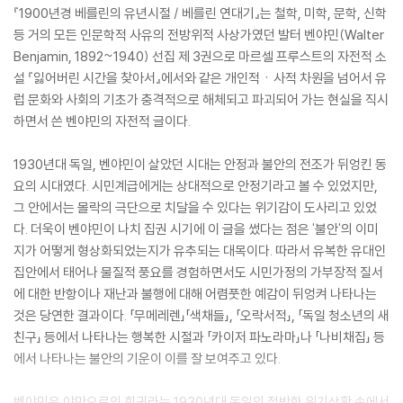
『1900년경 베를린의 유년시절 / 베를린 연대기』는 철학, 미학, 문학, 신학
등 거의 모든 인문학적 사유의 전방위적 사상가였던 발터 벤야민(Walter
Benjamin, 1892~1940) 선집 제 3권으로 마르셀 프루스트의 자전적 소
설 『잃어버린 시간을 찾아서』에서와 같은 개인적ㆍ사적 차원을 넘어서 유
럽 문화와 사회의 기초가 충격적으로 해체되고 파괴되어 가는 현실을 직시
하면서 쓴 벤야민의 자전적 글이다.
1930년대 독일, 벤야민이 살았던 시대는 안정과 불안의 전조가 뒤엉킨 동
요의 시대였다. 시민계급에게는 상대적으로 안정기라고 볼 수 있었지만,
그 안에서는 몰락의 극단으로 치달을 수 있다는 위기감이 도사리고 있었
다. 더욱이 벤야민이 나치 집권 시기에 이 글을 썼다는 점은 '불안'의 이미
지가 어떻게 형상화되었는지가 유추되는 대목이다. 따라서 유복한 유대인
집안에서 태어나 물질적 풍요를 경험하면서도 시민가정의 가부장적 질서
에 대한 반항이나 재난과 불행에 대해 어렴풋한 예감이 뒤엉켜 나타나는
것은 당연한 결과이다. 「무메레렌」「색채들」, 「오락서적」, 「독일 청소년의 새
친구」 등에서 나타나는 행복한 시절과 「카이저 파노라마」나 「나비채집」 등
에서 나타나는 불안의 기운이 이를 잘 보여주고 있다.
벤야민은 야만으로의 회귀라는 1930년대 독일의 절박한 위기상황 속에서