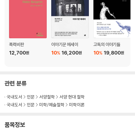
폭력비판
이야기꾼 에세이
고독의 이야기들
12,700
10
16,200
10
19,800
%
%
원
원
원
관련 분류
국내도서
인문
서양철학
서양 현대 철학
국내도서
인문
미학/예술철학
미학이론
품목정보