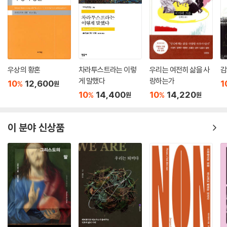
우상의 황혼
차라투스트라는 이렇
우리는 여전히 삶을 사
감
게 말했다
랑하는가
10
12,600
1
%
원
10
14,400
10
14,220
%
%
원
원
이 분야 신상품