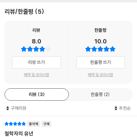
이 변증법적 이미지에 관해 말하고 있듯이, 유년시절 회상이 성공하는가의
리뷰/한줄평
5
여부는 지난 과거를 총체적으로 파악하는 어떤 법칙이 아니라 위험의 순간
에 스쳐 지나가는 이미지들을 포착하는가에 달려 있다. 또한 유년시절의
회상은 마치 잠에서 막 깨어난 자가 방금 꾸었던 꿈을 기억하며 동시에 그
리뷰
한줄평
꿈의 의미를 해석하는 것과 같은 구조를 갖는다. 이런 맥락을 이해한 다음,
8.0
10.0
두 텍스트를 읽어야 벤야민이 의도한 '베를린' 연작을 독해할 수 있을 것이
다.
리뷰 쓰기
한줄평 쓰기
혜택 및 유의사항
혜택 및 유의사항
리뷰
3
한줄평
2
구매리뷰
추천순
종이책
구매
철학자의 유년