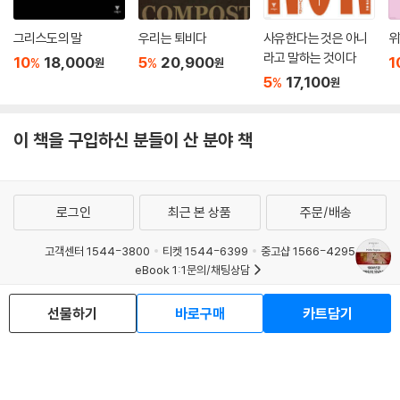
그리스도의 말
우리는 퇴비다
사유한다는 것은 아니
위
라고 말하는 것이다
10
18,000
5
20,900
1
%
%
원
원
5
17,100
%
원
이 책을 구입하신 분들이 산 분야 책
로그인
최근 본 상품
주문/배송
고객센터 1544-3800
티켓 1544-6399
중고샵 1566-4295
eBook 1:1문의/채팅상담
예스이십사(주) 사업자 정보
선물하기
바로구매
카트담기
이용약관
개인정보처리방침
청소년보호정책
PC버전
회사소개
거래처관계자께
도서홍보
광고
Copyright © YES24 Corp. All Rights Reserved.
MATOM13