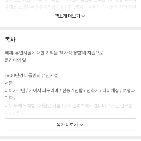
세태를 초월하는 유유자적함이 아니라, 동시대 사회와 역사를 자신의 유년
시절에 비추어 성찰함으로써 자신의 자전적 경험을 역사의 차원으로 끌어
책소개 더보기
올린다. 단순한 시간적 흐름에 따른 삶의 파편적 나열이 아닌, 자신이 유년
시절 겪었던 이미지들의 길어올림을 통해 재구성된 '역사'를 이야기하고
있는 책이다.
목차
해제: 유년시절에 대한 기억을 '역사적 경험'의 차원으로
옮긴이의 말
1900년경 베를린의 유년시절
서문
티어가르텐 / 카이저 파노라마 / 전승기념탑 / 전화기 / 나비채집 / 여행과
귀환 /
너무 늦게 도착함 / 겨울날 아침 / 슈테글리츠에서 겐티너로 가는 길모퉁
이 / 찬장 /
성에 눈뜨다 / 부고 / 마그데부르크 광장의 시장 / 숨을 곳들 / 두 개의 수수
목차 더보기
께끼 이미지들 /
수달 / 블루메스호프 12번지 / 무메레렌 / 색채들 / 사교모임 / 글자상자 /