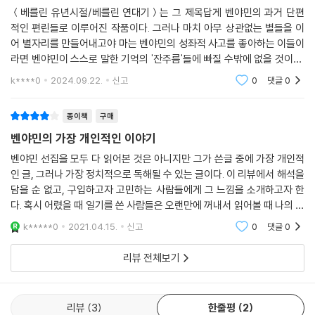
＜베를린 유년시절/베를린 연대기＞는 그 제목답게 벤야민의 과거 단편
적인 편린들로 이루어진 작품이다. 그러나 마치 아무 상관없는 별들을 이
어 별자리를 만들어내고야 마는 벤야민의 성좌적 사고를 좋아하는 이들이
라면 벤야민이 스스로 말한 기억의 '잔주름'들에 빠질 수밖에 없을 것이다.
벤야민의 기억의 렌즈는 독자들을 베를린이라는 거리로 안내한다. 도시를
k****0
2024.09.22.
신고
0
댓글
0
거느리며 이미지를
종이책
구매
벤야민의 가장 개인적인 이야기
벤야민 선집을 모두 다 읽어본 것은 아니지만 그가 쓴글 중에 가장 개인적
인 글, 그러나 가장 정치적으로 독해될 수 있는 글이다. 이 리뷰에서 해석을
담을 순 없고, 구입하고자 고민하는 사람들에게 그 느낌을 소개하고자 한
다. 혹시 어렸을 때 일기를 쓴 사람들은 오랜만에 꺼내서 읽어볼 때 나의 과
거에 대해 정말 많은 것을 알아낼 수 있다. 당시에 일기를 썼을 때는 물론
k*****0
2021.04.15.
신고
0
댓글
0
인지하지
리뷰 전체보기
리뷰
3
한줄평
2