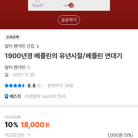
공유하기
소득공제
발터 벤야민 선집
1900년경 베를린의 유년시절/베를린 연대기
발터 벤야민
저
길
2007.11.30.
8.8
판매지수
348
5
베스트
서양철학 top100 25주
20,000
원
10
18,000
YES포인트
1,000원 (5%)