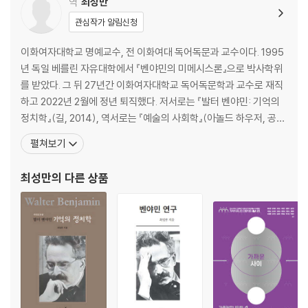
역
최성만
관심작가 알림신청
이화여자대학교 명예교수, 전 이화여대 독어독문과 교수이다. 1995
년 독일 베를린 자유대학에서 『벤야민의 미메시스론』으로 박사학위
를 받았다. 그 뒤 27년간 이화여자대학교 독어독문학과 교수로 재직
하고 2022년 2월에 정년 퇴직했다. 저서로는 『발터 벤야민: 기억의
정치학』(길, 2014), 역서로는 『예술의 사회학』(아놀드 하우저, 공
역| 한길사), 『윤이상의 음악세계』(공역| 한길사), 『한 우정의 역사:
펼쳐보기
발터 벤야민을 추억하며』(게르숌 숄렘, 한길사, 2002), 『아방가르드
의 이론』(페터 뷔르거, 지만지, 2009), 『독일 비애극의 원천』(공역|
최성만
의 다른 상품
한길사, 2009