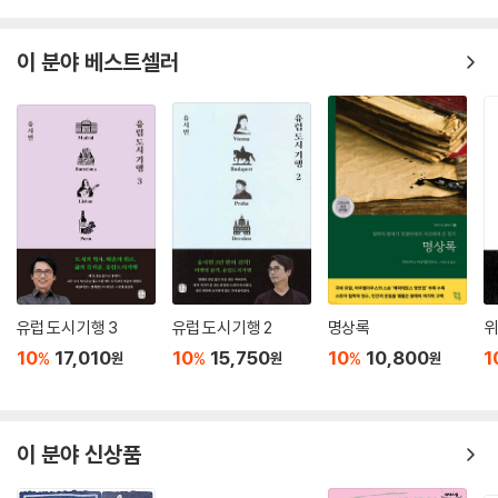
이 분야 베스트셀러
유럽 도시 기행 3
유럽 도시 기행 2
명상록
위
10
17,010
10
15,750
10
10,800
1
%
%
%
원
원
원
이 분야 신상품