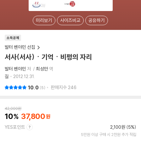
미리보기
사이즈비교
공유하기
소득공제
발터 벤야민 선집
서사(서사)ㆍ기억ㆍ비평의 자리
발터 벤야민
저
최성만
역
길
2012.12.31.
10.0
판매지수
246
5
42,000
원
10
37,800
YES포인트
2,100원 (5%)
5만원 이상 구매 시 2천원 추가 적립