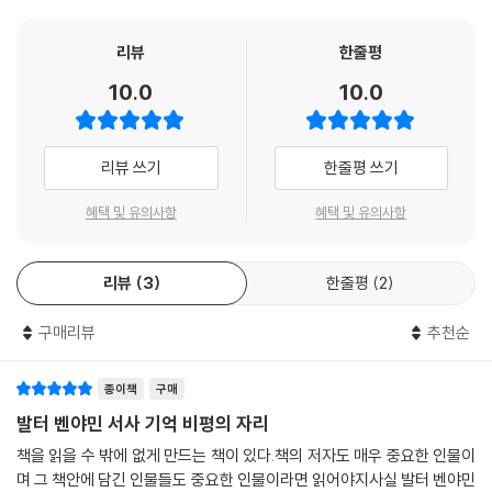
'진리내용'을 추구하기 때문이다. 그리고 그의 비평적 방법은 작품의 '진리
내용'이 '사실내용' 속으로의 깊은 침잠을 통해서만 드러난다는 점에서 한
리뷰
한줄평
편으로 작품에 대한 내재적 비판이라는 요구를 충족하며, 다른 한편 그 '진
10.0
10.0
리내용'에 작품이 생산된 시대의 역사적 경험이 농축되어 있다는 점을 강
조한다. 즉 그는 예술작품에서 통상적인 문학사나 예술사적 인식을 깨뜨리
는 역사철학적 인식을 추구한다.
리뷰 쓰기
한줄평 쓰기
이런 맥락에서 그는 근대에 들어서 학문이 여러 분과 학문으로 분화되어
자족적으로 독립하는 경향을 비판하며 이러한 비판의 심급을 바로 예술작
혜택 및 유의사항
혜택 및 유의사항
품에 대한 관찰에서 얻어낸다. 따라서 그가 지적 작업에서 추구한 프로그
램은 "이전 세기의 학문 개념을 특징지었던 분과 학문들 사이의 경직된 벽
리뷰
3
한줄평
2
을 허물어버리는 학문의 통합 과정을 예술작품에 대한 분석을 통해 촉진하
는" 일이었다.
구매리뷰
추천순
언어의 마법사이자 문학 투쟁의 전략가로서의 비평가
비평을 하나의 장르로 창출해낼 필요성은 벤야민에게는 당대에 퇴락해가
종이책
구매
는 비평문화에서 자명하게 여겨졌다. 그는 "저널리즘이 비평을 파멸시킨
발터 벤야민 서사 기억 비평의 자리
도구로 사용한 서평 제도의 무계획성과 자의성"에서 비평이 몰락해가는
책을 읽을 수 밖에 없게 만드는 책이 있다.책의 저자도 매우 중요한 인물이
원인을 본다. 비평의 권위는 점점 실추되고 신간에 대한 정보를 소개하며
며 그 책안에 담긴 인물들도 중요한 인물이라면 읽어야지사실 발터 벤야민