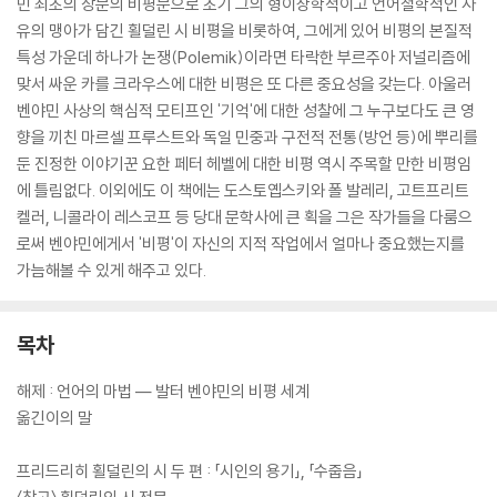
민 최초의 장문의 비평문으로 초기 그의 형이상학적이고 언어철학적인 사
유의 맹아가 담긴 횔덜린 시 비평을 비롯하여, 그에게 있어 비평의 본질적
특성 가운데 하나가 논쟁(Polemik)이라면 타락한 부르주아 저널리즘에
맞서 싸운 카를 크라우스에 대한 비평은 또 다른 중요성을 갖는다. 아울러
벤야민 사상의 핵심적 모티프인 '기억'에 대한 성찰에 그 누구보다도 큰 영
향을 끼친 마르셀 프루스트와 독일 민중과 구전적 전통(방언 등)에 뿌리를
둔 진정한 이야기꾼 요한 페터 헤벨에 대한 비평 역시 주목할 만한 비평임
에 틀림없다. 이외에도 이 책에는 도스토옙스키와 폴 발레리, 고트프리트
켈러, 니콜라이 레스코프 등 당대 문학사에 큰 획을 그은 작가들을 다룸으
로써 벤야민에게서 '비평'이 자신의 지적 작업에서 얼마나 중요했는지를
가늠해볼 수 있게 해주고 있다.
목차
해제 : 언어의 마법 ― 발터 벤야민의 비평 세계
옮긴이의 말
프리드리히 횔덜린의 시 두 편 : 「시인의 용기」, 「수줍음」