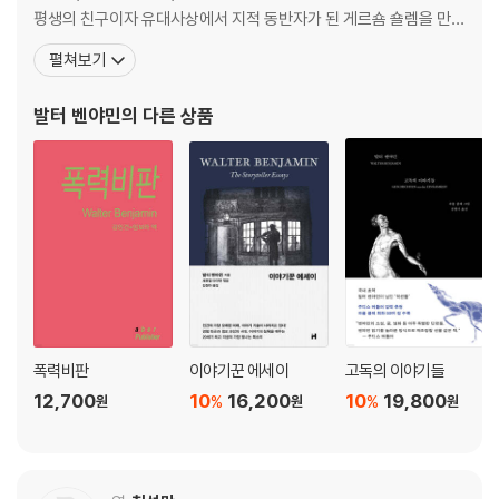
〈보충자료〉
평생의 친구이자 유대사상에서 지적 동반자가 된 게르숌 숄렘을 만난
잡지 소개 : 새로운 천사
다. 전쟁을 피해 스위스로 간 그는 1919년 「독일 낭만주의의 예술비
펼쳐보기
이력서
평 개념」에 대한 연구로 베른 대학에서 최우등으로 박사학위를 취득
문학사와 문예학
한 뒤, 신문과 잡지에 기고를 하고 번역가로서 활동하기 시작한다. 19
발터 벤야민
의 다른 상품
문학비평에 대하여
24년 교수자격 논문인 「독일
폭력비판
이야기꾼 에세이
고독의 이야기들
12,700
10
16,200
10
19,800
%
%
원
원
원