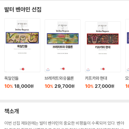
발터 벤야민 선집
독일인들
브레히트와 유물론
카프카와 현대
모
10
18,000
10
29,700
10
27,000
1
%
%
%
원
원
원
책소개
이번 선집 제9권에는 발터 벤야민의 중요한 비평들이 수록되어 있다. 벤야