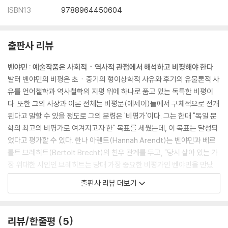
ISBN13
9788964450604
출판사 리뷰
벤야민 : 예술작품은 사회적ㆍ역사적 관점에서 해석하고 비평해야 한다
발터 벤야민의 비평은 초ㆍ중기의 형이상학적 사유와 후기의 유물론적 사
유를 언어철학과 역사철학의 지평 위에 하나로 품고 있는 독특한 비평이
다. 또한 그의 사상과 이론 전체는 비평문(에세이)들에서 구체적으로 전개
된다고 말할 수 있을 정도로 그의 분령은 '비평가'이다. 그는 한때 "독일 문
학의 최고의 비평가로 여겨지고자 한" 목표를 세웠는데, 이 목표는 달성되
었다고 평가할 수 있다. 한나 아렌트(Hannah Arendt)는 벤야민과 베르
톨트 브레히트(Bertolt Brecht)의 친우 관계를 두고, "당시 살아 있는 가
장 위대한 시인인 브레히트는 당대 가장 중요한 비평가인 벤야민을 만났
다"라고 쓰고 있다.
출판사 리뷰 더보기
벤야민은 무릇 예술작품을 문학사나 예술철학의 관점을 넘어 사회적ㆍ역
사적 관점에서 해석하고 비평할 것을 요구한다. 그가 '진리의 영역'으로서
이념을 중시하는 이유는 예술작품에 대한 고찰이 어떤 정해진 예술사적 도
리뷰/한줄평
5
식에 따른 분류 작업이나 상투적인 미학적 고찰의 차원을 넘어서 작품의