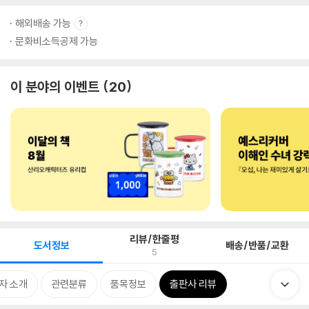
해외배송 가능
문화비소득공제 가능
이 분야의 이벤트
20
리뷰/한줄평
도서정보
배송/반품/교환
5
자 소개
관련분류
품목정보
출판사 리뷰