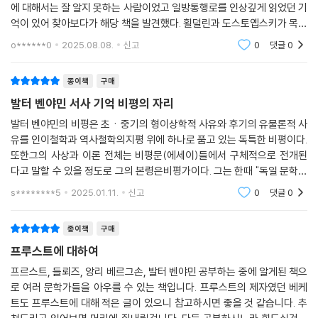
허섭스레기 같은 미학적 견해를 늘어놓는 저널리즘에 자리를 내주게 된 상
에 대해서는 잘 알지 못하는 사람이었고 일방통행로를 인상깊게 읽었던 기
황에서 비평을 갱신하기 위해서 그는 비평이 무엇보다 프로그램을 갖출 것
억이 있어 찾아보다가 해당 책을 발견했다. 횔덜린과 도스토옙스키가 목차
을 요구한다. 그러나 벤야민이 '문학 투쟁의 전략가'로서 비평가에게서 프
에 적혀있는걸 보자마자 구매해서 봤지만 쉽게 읽는 쉬운책은 아닌듯하다.
o******0
2025.08.08.
신고
0
댓글
0
로그램을 요구한다면 그 전략과 프로그램은 어떤 정치적 독트린에 종속되
하지만 오히려
거나 거기에서 파생된 것이 아니다. 오히려 그와는 정반대로 정치적으로
종이책
구매
혁명적인 앙가주망의 필요성이 문학의 발전에서 예고되고 있음을 본다. 그
발터 벤야민 서사 기억 비평의 자리
렇기 때문에 내재비평의 원칙은 비평가의 과제를 위시해 1930~31년에
쓴 문학비평 관련 노트들에서도 전혀 폐기되지 않고 일관되게 지켜진다.
발터 벤야민의 비평은 초ㆍ중기의 형이상학적 사유와 후기의 유물론적 사
벤야민에게 비평은 번역과 더불어 예술작품의 '계속된 삶'을 구성하는 요
유를 인이철학과 역사철학의지평 위에 하나로 품고 있는 독특한 비평이다.
또한그의 사상과 이론 전체는 비평문(에세이)들에서 구체적으로 전개된
소이다. 그러나 벤야민이 예술작품에서 흔히 사람들이 찾는 예술적 가치와
다고 말할 수 있을 정도로 그의 본령은비평가이다. 그는 한때 "독일 문학의
기능은 그가 그 작품에서 추구하는 역사철학적 인식에 비해볼 때에는 하나
최고의 비평가로 여겨지고자 한" 목표를 세웠는데, 이 목표는 달성됐다고
의 단계에 지나지 않는다. 이러한 통찰은 형이상학적 초ㆍ중기에나 유물
s********5
2025.01.11.
신고
0
댓글
0
평가할 수 있다.
론적 후기에나 변함없이 유지된다. 그리고 예술이 역사적으로 다른 것이
된다면, 이 다른 것에는 나중에 벤야민이 중요한 성찰의 모티프로 거론하
종이책
구매
는 "예술의 기능 변화"도 포함된다고 볼 수 있다. 현대에 들어 매체 기술이
프루스트에 대하여
발달하여 전통적 예술의 개념과 의미를 혁신적으로 변화시키게 된 상황에
프르스트, 들뢰즈, 앙리 베르그손, 발터 벤야민 공부하는 중에 알게된 책으
서도 벤야민에게서 예술 개념은 유지된 채 예술의 '기능 변화'가 요구된다.
로 여러 문학가들을 아우를 수 있는 책입니다. 프루스트의 제자였던 베케
물론 예술의 외연은 이러한 매체 기술의 발달과 사회 상황의 변화에 따라,
트도 프루스트에 대해 적은 글이 있으니 참고하시면 좋을 것 같습니다. 추
'예술이란 무엇인가'라는 질문에 대한 답을 근본적으로 어렵게 만들 정도