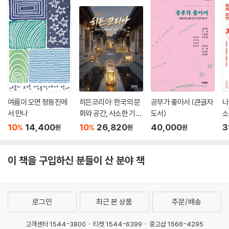
여름이 오면 정동진에
히든코리아: 한국의 문
공부가 좋아서 (큰글자
나
서 만나
화와 공간, 사소한 기적
도서)
소
들
서
10
14,400
10
26,820
40,000
3
%
%
원
원
원
이 책을 구입하신 분들이 산 분야 책
로그인
최근 본 상품
주문/배송
고객센터 1544-3800
티켓 1544-6399
중고샵 1566-4295