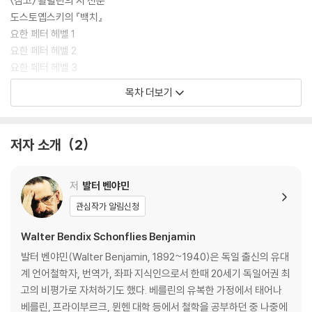
〈참고〉 횔덜린의 시 전문
도스토옙스키의 『백치』
요한 페터 헤벨 1
요한 페터 헤벨 2
요한 페터 헤벨 3
헤벨을 새로운 찬미자로부터 방어하며
목차 더보기
고트프리트 켈러
프루스트의 이미지
프루스트 관련 자료
저자 소개
2
카를 크라우스
폴 발레리
오늘날 프랑스 작가들의 사회적 위치에 대하여
저
발터 벤야민
이야기꾼 : 니콜라이 레스코프의 작품에 대한 고찰
관심작가 알림신청
〈이야기꾼 관련 자료〉
벽난로 가에서
Walter Bendix Schonflies Benjamin
요한 페터 헤벨, 「뜻밖의 재회」
발터 벤야민(Walter Benjamin, 1892~1940)은 독일 출신의 유대
「이야기꾼」 관련 노트
계 언어철학자, 번역가, 좌파 지식인으로서 한때 20세기 독일어권 최
소설의 위기 : 알프레트 되블린의 『베를린 알렉산더 광장』
고의 비평가로 자처하기도 했다. 베를린의 유복한 가정에서 태어나
베를린, 프라이부르크, 뮌헨 대학 등에서 철학을 공부하던 중 나중에