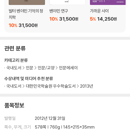
발터 벤야민 기억의 정
벤야민 연구
가까운 사이
치학
10
31,500
5
14,250
%
%
원
원
10
31,500
%
원
관련 분류
카테고리 분류
국내도서
인문
인문/교양
인문에세이
수상내역 및 미디어 추천 분류
국내도서
대한민국학술원 우수학술도서
2013년
품목정보
발행일
2012년 12월 31일
쪽수, 무게, 크기
578쪽 | 760g | 145*215*35mm