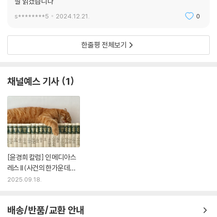
잘 읽겠습니다
s********5
2024.12.21.
0
한줄평 전체보기
채널예스 기사
1
[윤경희 칼럼] 인 메디아스
레스 II (사건의 한가운데서 I
I)
2025.09.18.
배송/반품/교환 안내