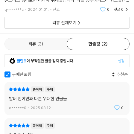
천드리고 읽어보면 머리에 쥐내릴겁니다. 다들 공부하시느라 힘드실건데
로 확장되기도 한다.
새해에는 늘 좋은 일들과 행복한 일들이 가득하길 바려면서 이만 소개 마
q*******c
2024.01.01.
신고
0
댓글
0
벤야민은 1940년 나치를 피해 피레네 산맥을 넘다가 자결하여 48세의 나
치도록 하겠습니다
이로 생을 마감할 때까지 방대한 분량의 서평과 작가론, 이론적 글들을 줄
리뷰 전체보기
기차게 생산했는데, 그러한 글쓰기 작업이 그의 거의 유일한 생계 수단이
기도 했다. 이 선집에 실린 글들은 큼직하거나 중요한 비평들일 뿐이다. 언
어철학, 역사철학, 신학과 정치, 문화비평 등 여러 수식어로 특징지어지는
리뷰
3
한줄평
2
그의 사상은 풍부한 모티프들을 담고 있고, 이 모티프들이 비평들에서 사
유되고 있다.
클린봇
이 부적절한 글을 감지 중입니다.
설정
구매한줄평
추천순
종이책
구매
발터 벤야민과 다른 위대한 인물들
o******0
2025.08.12.
0
종이책
구매