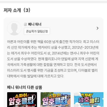
12. 음식 전쟁 136
13. 마룻바닥 아래에 숨겨진 것 151
저자 소개
3
14. 두 개의 암호 165
15. 퓨마가 나타났다 177
16. 해골 할아버지의 열쇠 191
글
페니 워너
17. 사건 종료 209
관심작가 알림신청
* 담당자가 직접 해독한 것이므로 틀린 부분이 있을 수 있습니다.
어른과 어린이를 위한 책을 60권 넘게 출간한 작가이다. 최고 미스터
리 신인 작가에게 주는 맥커비티 상을 수상했고, 2012년-2013년에
는 애거서 최우수 어린이도서 상, 2014년에는 앤서니 최우수 어린이
도서 상을 수상하였다. 현재 캘리포니아 댄빌에 살며 지역 신문에 계
곡에서의 가족생활에 대한 칼럼을 연재하고 있다. 전국 도서관에서
미스터리 도서 행사를 위한 기금을 조성하고 있으며, 디아블로 밸리
대학에서 아동 발달에 대해 가르치고 있다.
페니 워너
의 다른 상품