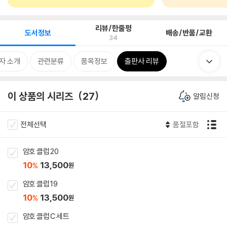
리뷰/한줄평
도서정보
배송/반품/교환
34
자 소개
관련분류
품목정보
출판사 리뷰
이 상품의 시리즈
27
알림신청
전체선택
품절포함
암호 클럽 20
10
13,500
%
원
암호 클럽 19
10
13,500
%
원
암호 클럽 C 세트