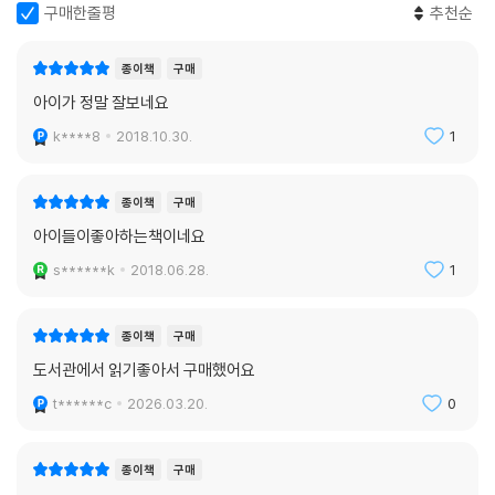
구매한줄평
추천순
종이책
구매
아이가 정말 잘보네요
k****8
2018.10.30.
1
종이책
구매
아이들이좋아하는책이네요
s******k
2018.06.28.
1
종이책
구매
도서관에서 읽기좋아서 구매했어요
t******c
2026.03.20.
0
종이책
구매