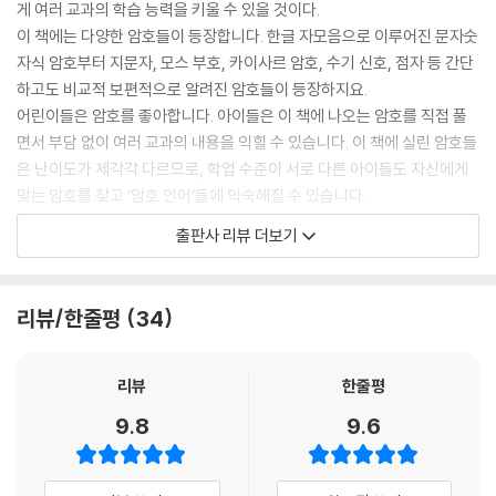
게 여러 교과의 학습 능력을 키울 수 있을 것이다.
이 책에는 다양한 암호들이 등장합니다. 한글 자모음으로 이루어진 문자숫
자식 암호부터 지문자, 모스 부호, 카이사르 암호, 수기 신호, 점자 등 간단
하고도 비교적 보편적으로 알려진 암호들이 등장하지요.
어린이들은 암호를 좋아합니다. 아이들은 이 책에 나오는 암호를 직접 풀
면서 부담 없이 여러 교과의 내용을 익힐 수 있습니다. 이 책에 실린 암호들
은 난이도가 제각각 다르므로, 학업 수준이 서로 다른 아이들도 자신에게
맞는 암호를 찾고 ‘암호 언어’들에 익숙해질 수 있습니다.
이 책에 실린 암호들은 수학 수업에서도 활용할 수 있습니다. 암호는 모든
출판사 리뷰 더보기
학년에서 중요하게 여겨지는 문제 해결 능력과 추리력을 높이는 장치가 됩
니다. 이 책은 처음부터 끝까지 암호가 ‘패턴’이라는 점을 강조하고 있습니
다. 따라서 아이들은 이 책의 암호를 풀면서 기초적인 문제 해결 전략을 실
리뷰/한줄평
34
습할 수 있는 셈입니다. ‘패턴 찾아보기’ 전략은 수학의 많은 영역에서 기초
가 됩니다. 아이들은 암호를 해결하면서 패턴이 얼마나 중요한지 실감하게
됩니다. 암호를 풀고 나면 암호를 해결한 논리를 토론하며 문제 해결의 방
리뷰
한줄평
법을 익힐 수 있습니다.
9.8
9.6
이 책은 사회 과목에서도 활용할 수 있습니다. 암호 해독 기계, 수화, 점자
에 대한 이야기를 들려주고, ‘수기 신호가 오늘날 왜 중요할까?’, ‘아직도 수
기 신호를 사용하는 곳이 있을까?’ 등등 질문을 던져 준다면 아이들은 흥미