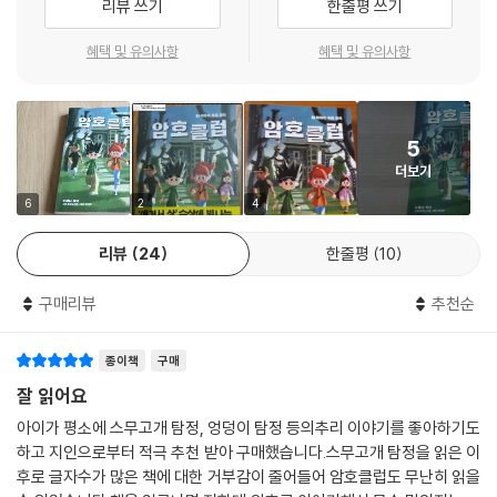
리뷰 쓰기
한줄평 쓰기
롭게 여길 것입니다.
국어 수업에서도 맞춤법을 일종의 암호로 생각하는 코디의 접근법을 적용
혜택 및 유의사항
혜택 및 유의사항
할 수 있습니다. 모스 부호의 창시자 새뮤얼 모스나 점자를 개발한 루이 브
레유의 전기, 혹은 암호가 등장하는 아서 코난 도일의 셜록 홈즈 시리즈 중
『춤추는 사람』을 함께 읽는 것도 즐거운 활동이 될 겁니다. 이 책은 또한 휴
5
대 전화나 컴퓨터에서 쓰는 통신 용어도 암호로 간주하고 있습니다. 아이
더보기
들은 자신이 사용하는 통신 용어와 그 의미를 직접 설명해 볼 수 있습니다..
책을 읽고 나서 아이들은 직접 암호를 만들어 볼 수도 있고, 서로 비밀 메시
6
2
4
지를 보내서 상대방의 암호를 풀어 볼 수도 있습니다. 새로운 암호를 개발
리뷰
24
한줄평
10
하고 해결하면서 아이들은 논리력을 차근차근 기를 기회를 얻게 됩니다.
구매리뷰
추천순
종이책
구매
잘 읽어요
아이가 평소에 스무고개 탐정, 엉덩이 탐정 등의추리 이야기를 좋아하기도
하고 지인으로부터 적극 추천 받아 구매했습니다.스무고개 탐정을 읽은 이
후로 글자수가 많은 책에 대한 거부감이 줄어들어 암호클럽도 무난히 읽을