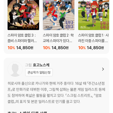
스파이 암호 클럽 3：
스파이 암호 클럽 2 : 학
스파이 암호 클럽 1 : 사
좀비 스파이와 핼러윈
교에 스파이가 있다
라진 이중 스파이를 찾
파티!
고!?
아라!
10
14,850
10
14,850
10
14,850
%
%
%
원
원
원
그림
효고노스케
관심작가 알림신청
히로시마 출신으로 카나가와 현에 거주 중이다. 16살 때 「주간소년점
프」로 만화가로 데뷔한 이후, 그림책 삽화는 물론 게임 일러스트 등에
도 참여하며 폭넓은 활동을 펼치고 있다. 『스크림 스트리트』, 『암호
클럽』의 표지 및 본문 일러스트로 인기를 끌고 있다.