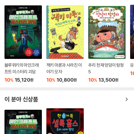
블루위키의 마인크래
잭키 마론과 사라진 이
추리 천재 엉덩이 탐정
유
프트 미스터리 괴담
야기 모자
5
1
10
15,120
10
10,800
10
13,500
%
%
%
원
원
원
이 분야 신상품