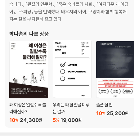
습니다』, 『관찰의 인문학』, 『죽은 숙녀들의 사회』, 『여자다운 게 어딨
어』, 『스피닝』 등을 번역했다. 배우자와 아이, 고양이와 함께 행복해
지는 길을 부지런히 찾고 있다.
박다솜
의 다른 상품
왜 여성은 일할수록 불
우리는 왜 할일을 미루
슬픈 살인
리해질까?
는 걸까
10
25,200
%
원
10
24,300
5
19,000
%
%
원
원