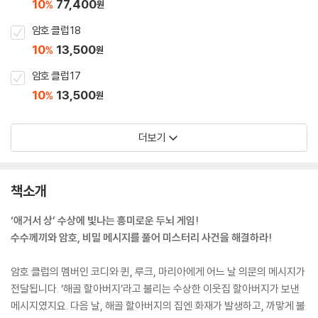
10
77,400
%
원
암호 클럽 18
10
13,500
%
원
암호 클럽 17
10
13,500
%
원
더보기
책소개
‘애거서 상’ 수상에 빛나는 흥미로운 두뇌 게임!
수수께끼와 암호, 비밀 메시지를 풀어 미스터리 사건을 해결하라!
암호 클럽의 멤버인 코디와 퀸, 루크, 마리아에게 어느 날 의문의 메시지가
전달됩니다. ‘해골 할아버지’라고 불리는 수상한 이웃집 할아버지가 보낸
메시지였지요. 다음 날, 해골 할아버지의 집엔 화재가 발생하고, 까맣게 불