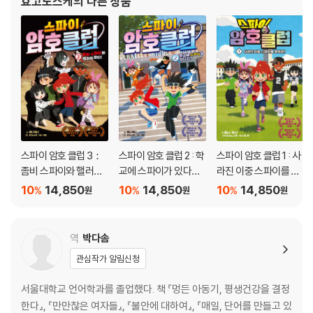
효고노스케
의 다른 상품
스파이 암호 클럽 3：
스파이 암호 클럽 2 : 학
스파이 암호 클럽 1 : 사
좀비 스파이와 핼러윈
교에 스파이가 있다
라진 이중 스파이를 찾
파티!
고!?
아라!
10
14,850
10
14,850
10
14,850
%
%
%
원
원
원
역
박다솜
관심작가 알림신청
서울대학교 언어학과를 졸업했다. 책 『멍든 아동기, 평생건강을 결정
한다』, 『만만찮은 여자들』, 『불안에 대하여』, 『매일, 단어를 만들고 있