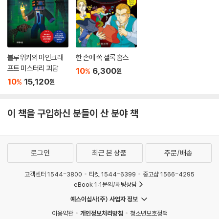
블루위키의 마인크래
한 손에 쏙 셜록 홈스
프트 미스터리 괴담
10
6,300
%
원
10
15,120
%
원
이 책을 구입하신 분들이 산 분야 책
로그인
최근 본 상품
주문/배송
고객센터 1544-3800
티켓 1544-6399
중고샵 1566-4295
eBook 1:1문의/채팅상담
예스이십사(주) 사업자 정보
이용약관
개인정보처리방침
청소년보호정책