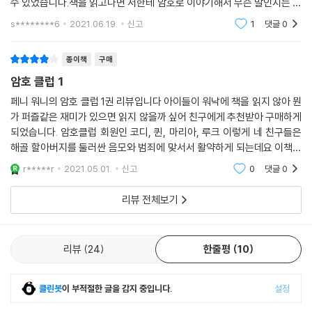
수 있었습니다.책을 읽고나면 저한테 암호로 이야기해서 무슨 말인지는 잘
모르겠지만ㅋㅋㅋ아이도 좋아하고저도 시간나면 읽어보고 아이랑 이야기
s********6
2021.06.19.
신고
1
댓글
0
를 나누면 좋을것
종이책
구매
암호 클럽 1
페니 워니의 암호 클럽 1권 리뷰입니다 아이들이 워낙에 책을 읽지 않아 뭔
가 퍼즐같은 재미가 있으면 읽지 않을까 싶어 친구에게 추천받아 구매하게
되었습니다. 암호클럽 회원인 코디, 퀸, 마리아, 루크 이렇게 네 친구들은
해골 할아버지를 둘러싼 음모와 범죄에 맞서서 활약하게 되는데요 이책에
서는 문자부호식 암호, 지문자, 모스부호, 카이사르 암호, 수기 신호, 점자
r*****r
2021.05.01.
신고
0
댓글
0
등을 이용해
리뷰 전체보기
리뷰
24
한줄평
10
클린봇
이 부적절한 글을 감지 중입니다.
설정