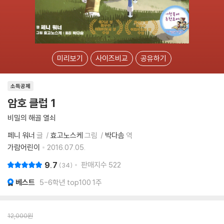
미리보기
사이즈비교
공유하기
소득공제
암호 클럽 1
비밀의 해골 열쇠
페니 워너
글
효고노스케
그림
박다솜
역
가람어린이
2016.07.05.
9.7
판매지수
522
34
베스트
5-6학년 top100 1주
12,000
원