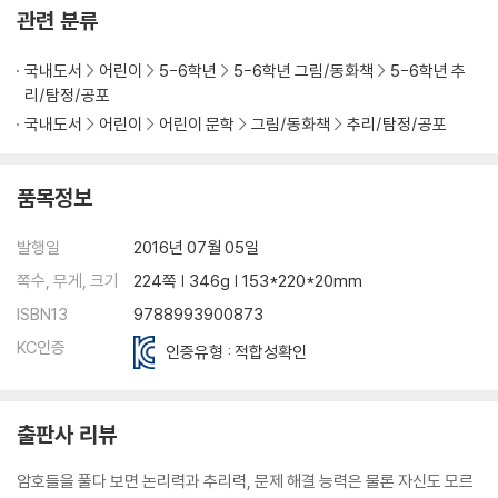
관련 분류
국내도서
어린이
5-6학년
5-6학년 그림/동화책
5-6학년 추
리/탐정/공포
국내도서
어린이
어린이 문학
그림/동화책
추리/탐정/공포
품목정보
발행일
2016년 07월 05일
쪽수, 무게, 크기
224쪽 | 346g | 153*220*20mm
ISBN13
9788993900873
KC인증
인증유형 : 적합성확인
출판사 리뷰
암호들을 풀다 보면 논리력과 추리력, 문제 해결 능력은 물론 자신도 모르