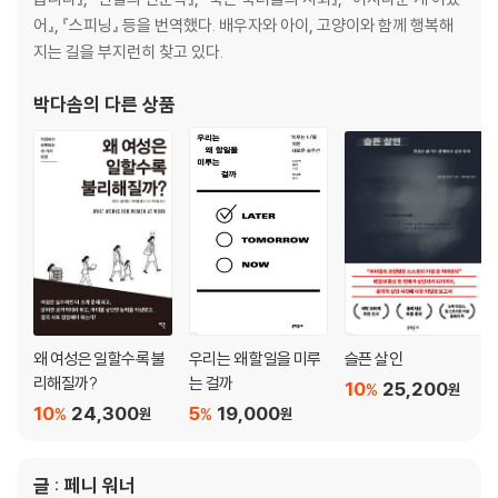
어』, 『스피닝』 등을 번역했다. 배우자와 아이, 고양이와 함께 행복해
지는 길을 부지런히 찾고 있다.
박다솜
의 다른 상품
왜 여성은 일할수록 불
우리는 왜 할일을 미루
슬픈 살인
리해질까?
는 걸까
10
25,200
%
원
10
24,300
5
19,000
%
%
원
원
글 : 페니 워너