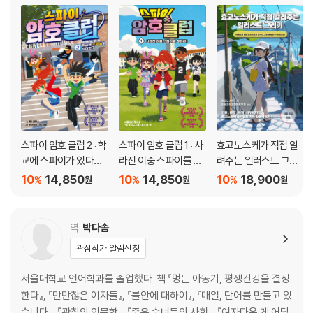
스파이 암호 클럽 2 : 학
스파이 암호 클럽 1 : 사
효고노스케가 직접 알
교에 스파이가 있다
라진 이중 스파이를 찾
려주는 일러스트 그리
고!?
아라!
기
10
14,850
10
14,850
10
18,900
%
%
%
원
원
원
역
박다솜
관심작가 알림신청
서울대학교 언어학과를 졸업했다. 책 『멍든 아동기, 평생건강을 결정
한다』, 『만만찮은 여자들』, 『불안에 대하여』, 『매일, 단어를 만들고 있
습니다』, 『관찰의 인문학』, 『죽은 숙녀들의 사회』, 『여자다운 게 어딨