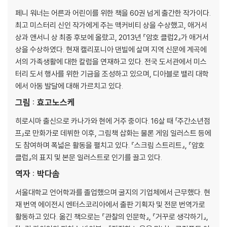
페니 워너는 어른과 어린이를 위한 책을 60권 넘게 출간한 작가이다.
최고 미스터리 신인 작가에게 주는 맥커비티 상을 수상했고, 애거서
상과 앤서니 상 최종 후보에 올랐고, 2013년 『암호 클럽2』가 애거서
상을 수상하였다. 현재 캘리포니아 댄빌에 살며 지역 신문에 계곡에
서의 가족생활에 대한 칼럼을 연재하고 있다. 전국 도서관에서 미스
터리 도서 행사를 위한 기금을 조성하고 있으며, 디아블로 밸리 대학
에서 아동 발달에 대해 가르치고 있다.
그림 : 효고노스케
히로시마 출신으로 카나가와 현에 거주 중이다. 16살 때 「주간소년점
프」로 만화가로 데뷔한 이후, 그림책 삽화는 물론 게임 일러스트 등에
도 참여하며 폭넓은 활동을 펼치고 있다. 『스크림 스트리트』, 『암호
클럽』의 표지 및 본문 일러스트로 인기를 끌고 있다.
역자 : 박다솜
서울대학교 언어학과를 졸업했으며 굴지의 기업체에서 근무했다. 현
재 번역 에이전시 엔터스코리아에서 출판 기획자 및 전문 번역가로
활동하고 있다. 옮긴 책으로는 『관찰의 인문학』, 『거꾸로 생각하기』,