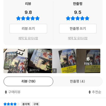
이 흥미진진한 책에는 다양한 암호들이 등장합니다. 한글 자모음으로 이루
리뷰
한줄평
어진 문자숫자식 암호부터 지문자, 모스 부호, 카이사르 암호, 수기 신호,
9.8
9.5
점자 등 간단하고도 비교적 보편적으로 알려진 암호들이 등장하지요.
암호 클럽 멤버들은 비밀을 유지하기 위해 평소에 암호를 주고받고, 암호
는 사건 해결에서 중요한 단서가 됩니다. 독자들에게 다양한 암호를 제시
리뷰 쓰기
한줄평 쓰기
하고 읽는 법을 안내함으로써 단순히 이야기의 줄거리를 쫓아가는 데 머물
지 않고 암호를 풀고 사건을 추리하도록 이끕니다. 독자들은 이 책에 나오
혜택 및 유의사항
혜택 및 유의사항
는 암호를 직접 풀면서 부담 없이 여러 교과의 내용을 익힐 수 있습니다. 이
책에 실린 암호들은 난이도가 제각각 다르므로, 학업 수준이 서로 다른 아
이들도 자신에게 맞는 암호를 찾고 ‘암호 언어’들에 익숙해질 수 있습니다.
6
책을 읽고 나서 독자들은 직접 암호를 만들어 볼 수도 있고, 서로 비밀 메시
더보기
지를 보내서 상대방의 암호를 풀어 볼 수도 있습니다. 새로운 암호를 개발
하고 해결하면서 아이들은 논리력을 차근차근 기를 기회를 얻을 수 있습니
3
다.
리뷰
19
한줄평
4
구매리뷰
추천순
종이책
구매