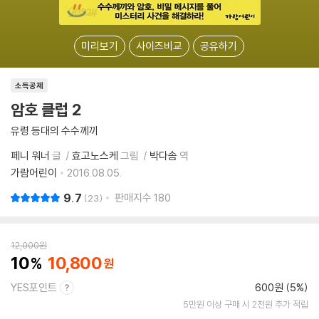
미리보기
사이즈비교
공유하기
소득공제
암호 클럽 2
유령 등대의 수수께끼
페니 워너
글
효고노스케
그림
박다솜
역
가람어린이
2016.08.05.
9.7
판매지수
180
23
12,000
원
10
10,800
YES포인트
600원 (5%)
5만원 이상 구매 시 2천원 추가 적립