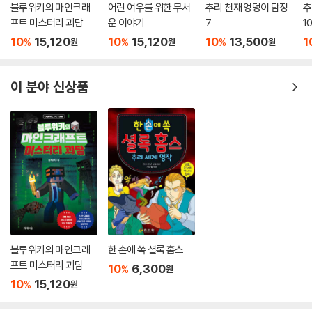
블루위키의 마인크래
어린 여우를 위한 무서
추리 천재 엉덩이 탐정
추
프트 미스터리 괴담
운 이야기
7
1
10
15,120
10
15,120
10
13,500
1
%
%
%
원
원
원
이 분야 신상품
블루위키의 마인크래
한 손에 쏙 셜록 홈스
프트 미스터리 괴담
10
6,300
%
원
10
15,120
%
원