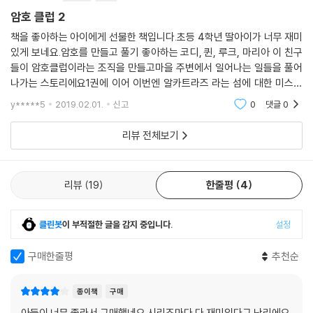
암호 클럽 2
책을 좋아하는 아이에게 선물한 책입니다.초등 4학년 딸아이가 너무 재미
있게 보네요.암호를 만들고 풀기 좋아하는 코디, 퀸, 루크, 마리아 이 친구
들이 암호클럽이라는 조직을 만들고마을 주변에서 일어나는 일들을 풀어
나가는 스토리에요1권에 이어 이번엔 알카트라즈 라는 섬에 대한 미스테
리를 풀어갑니다.엄마가 보는 입장에서도 이만하면 참 재미있는 책이지 싶
y*****5
2019.02.01.
신고
0
댓글
0
어요유령이 나오는
리뷰 전체보기
리뷰
19
한줄평
4
클린봇
이 부적절한 글을 감지 중입니다.
설정
구매한줄평
추천순
종이책
구매
아들이 너무 졸라서 구매했네요 시리즈마다 다 재미있다구 난리에요