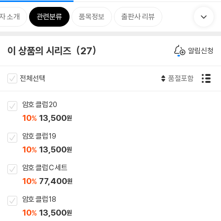
자 소개
관련분류
품목정보
출판사 리뷰
이 상품의 시리즈
27
알림신청
전체선택
품절포함
암호 클럽 20
10
13,500
%
원
암호 클럽 19
10
13,500
%
원
암호 클럽 C 세트
10
77,400
%
원
암호 클럽 18
10
13,500
%
원