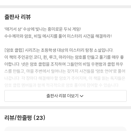
출판사 리뷰
‘애거서 상’ 수상에 빛나는 흥미로운 두뇌 게임!
수수께끼와 암호, 비밀 메시지를 풀어 미스터리 사건을 해결하라!
[암호 클럽] 시리즈는 초등학생 대상의 미스터리 탐정 소설입니다.
이 책의 주인공인 코디, 퀸, 루크, 마리아는 암호를 만들고 풀기를 매우 좋
아합니다. 넷은 암호 클럽을 조직하여 그들만의 비밀 우편함과 클럽 하우
스를 만들고, 마을 주변에서 일어나는 갖가지 사건들을 ‘암호 언어’로 풀어
나갑니다. 각 장마다 해결해야 할 암호가 주어지며, 이 책을 읽는 독자들은
암호 클럽 멤버들과 함께 적극적으로 암호 풀이에 참여할 수 있습니다.
시리즈 1권인 『비밀의 해골 열쇠』에서 수상한 이웃 ‘해골 할아버지’ 사건을
출판사 리뷰 더보기
해결했던 암호 클럽이 이번에는 춥고 황량한 외딴 섬 알카트라즈에 남겨진
단서들을 모아 어마어마한 보물을 찾아 나섭니다.
암호와 추리, 탐정 소설은 언제나 아이들의 호기심을 자극합니다. 네 명의
리뷰/한줄평
23
또래 아이들이 등장하는 이 소설은 탐정 추리 소설이라는 기본 틀에 암호
해독이라는 흥미 요소를 더했습니다. 독자와 대화하는 방식으로 이루어진