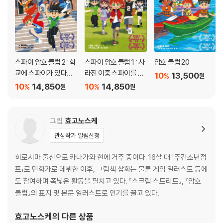
스파이 암호 클럽 2 : 학
스파이 암호 클럽 1 : 사
암호 클럽 20
교에 스파이가 있다
라진 이중 스파이를 찾
10
13,500
%
원
고!?
아라!
10
14,850
10
14,850
%
%
원
원
그림
효고노스케
관심작가 알림신청
히로시마 출신으로 카나가와 현에 거주 중이다. 16살 때 「주간소년점
프」로 만화가로 데뷔한 이후, 그림책 삽화는 물론 게임 일러스트 등에
도 참여하며 폭넓은 활동을 펼치고 있다. 『스크림 스트리트』, 『암호
클럽』의 표지 및 본문 일러스트로 인기를 끌고 있다.
효고노스케
의 다른 상품