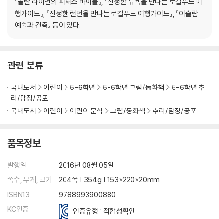
『놀란 라이언의 피처스 바이블』, 『진정한 뉴욕을 만나는 로컬푸드 여
행가이드』, 『진정한 런던을 만나는 로컬푸드 여행가이드』, 『이슬람
예술과 건축』 등이 있다.
관련 분류
국내도서
어린이
5-6학년
5-6학년 그림/동화책
5-6학년 추
리/탐정/공포
국내도서
어린이
어린이 문학
그림/동화책
추리/탐정/공포
품목정보
발행일
2016년 08월 05일
쪽수, 무게, 크기
204쪽 | 354g | 153*220*20mm
ISBN13
9788993900880
KC인증
인증유형 : 적합성확인