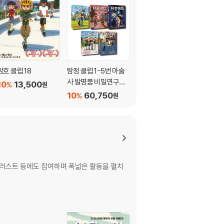
암호 클럽 18
탐정 클럽 1-5번 마술
암호 클럽 17
사 발명품 비밀연구소
10
13,500
10
13,500
%
%
원
원
탈출게임 도서관
10
60,750
%
원
 일러스트 등에도 참여하며 폭넓은 활동을 펼치