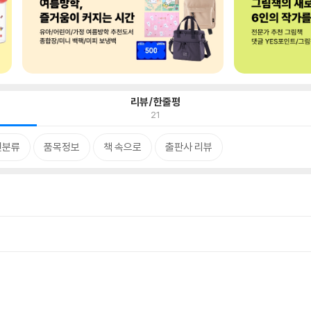
리뷰/한줄평
21
련분류
품목정보
책 속으로
출판사 리뷰