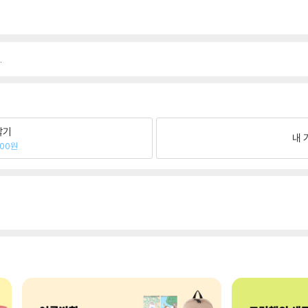
.
팔기
내 
500원