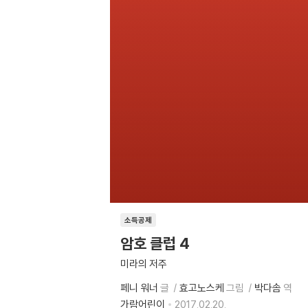
소득공제
암호 클럽 4
미라의 저주
페니 워너
글
효고노스케
그림
박다솜
역
가람어린이
2017.02.20.