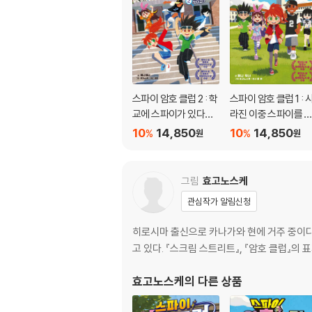
스파이 암호 클럽 2 : 학
스파이 암호 클럽 1 : 
교에 스파이가 있다
라진 이중 스파이를 
고!?
아라!
10
14,850
10
14,850
%
%
원
원
그림
효고노스케
관심작가 알림신청
히로시마 출신으로 카나가와 현에 거주 중이다.
고 있다. 『스크림 스트리트』, 『암호 클럽』의 
효고노스케
의 다른 상품