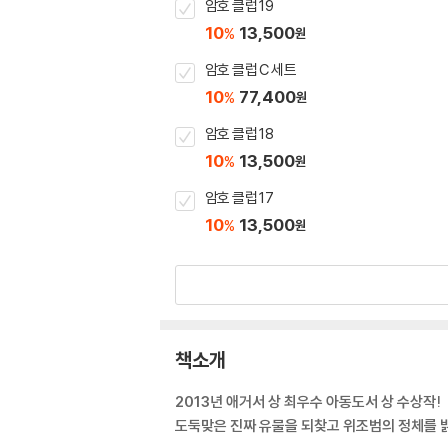
암호 클럽 19
10
13,500
%
원
암호 클럽 C 세트
10
77,400
%
원
암호 클럽 18
10
13,500
%
원
암호 클럽 17
10
13,500
%
원
책소개
2013년 애거서 상 최우수 아동도서 상 수상작!
도둑맞은 진짜 유물을 되찾고 위조범의 정체를 