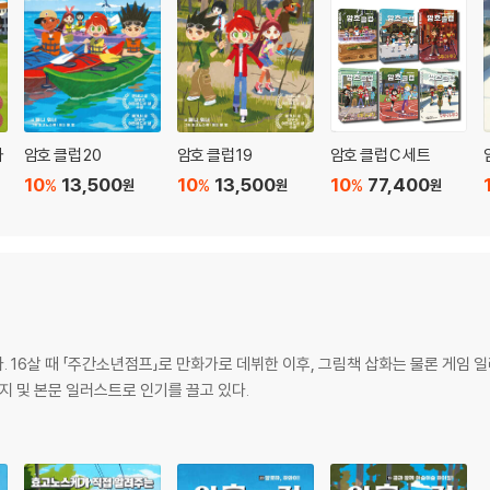
사
암호 클럽 20
암호 클럽 19
암호 클럽 C 세트
찾
10
13,500
10
13,500
10
77,400
%
%
%
원
원
원
 16살 때 「주간소년점프」로 만화가로 데뷔한 이후, 그림책 삽화는 물론 게임
표지 및 본문 일러스트로 인기를 끌고 있다.