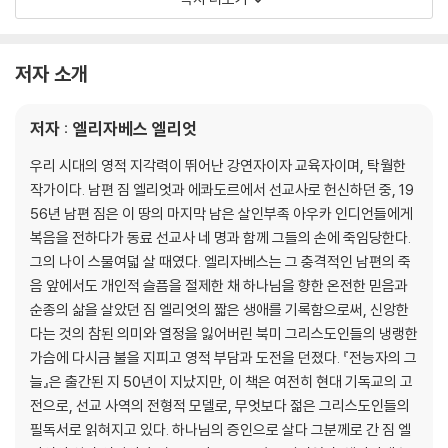
“하나님의 인정” 학위
목표로 직행하다
불꽃으로 삼으소서
저자 소개
어두움뿐이요
비척거리게 하는 포도주
저자 : 엘리자베스 엘리엇
양의 갈 곳은 제단
자극하시는 하나님
우리 시대의 영적 지각력이 뛰어난 강연자이자 교육자이며, 탁월한
르네상스
작가이다. 남편 짐 엘리엇과 에콰도르에서 선교사로 헌신하던 중, 19
56년 남편 짐은 이 땅의 마지막 남은 살인부족 아우카 인디언들에게
3부 포틀랜드, 오클라호마, 인디애나
복음을 전하다가 동료 선교사 네 명과 함께 그들의 손에 죽임당한다.
일리노이, 포틀랜드(1949-1952년)
그의 나이 스물여덟 살 때였다. 엘리자베스는 그 충격적인 남편의 죽
자유시간의 시험
음 앞에서도 개인적 슬픔을 절제한 채 하나님을 향한 온전한 믿음과
사역의 시험
순종의 삶을 살았던 짐 엘리엇의 짧은 생애를 기록함으로써, 신앙한
이 목소리들에 떠밀려
다는 것의 참된 의미와 열정을 잃어버린 북미 그리스도인들의 냉랭한
신약성경 교회상을 실험하다
가슴에 다시금 불을 지피고 영적 부담과 도전을 던졌다. 『전능자의 그
모든 길을 막으심
늘』은 출간된 지 50년이 지났지만, 이 책은 여전히 현대 기독교의 고
선을 이루는 정확한 타이밍
전으로, 선교 사역의 전형적 모델로, 무엇보다 젊은 그리스도인들의
손에 쟁기를 잡고
필독서로 읽혀지고 있다. 하나님의 증인으로 살다 그분께로 간 짐 엘