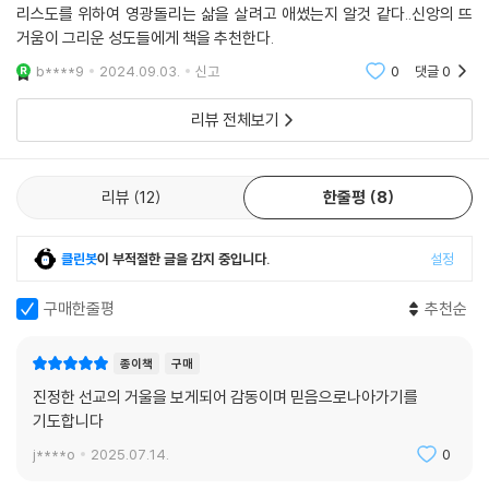
리스도를 위하여 영광돌리는 삶을 살려고 애썼는지 알것 같다..신앙의 뜨
거움이 그리운 성도들에게 책을 추천한다.
b****9
2024.09.03.
신고
0
댓글
0
리뷰 전체보기
리뷰
12
한줄평
8
클린봇
이 부적절한 글을 감지 중입니다.
설정
구매한줄평
추천순
종이책
구매
진정한 선교의 거울을 보게되어 감동이며 믿음으로나아가기를
기도합니다
j****o
2025.07.14.
0