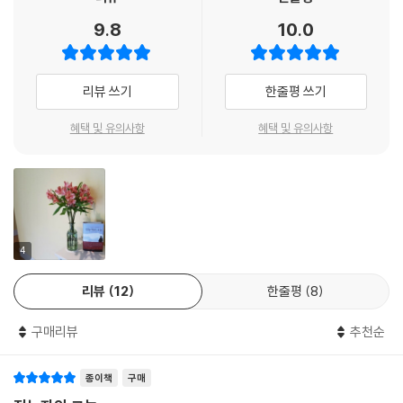
특징
내 인생과 신앙의 가장 중요한 형성기에 이 책을 접한 것을 나는 인생의 소
9.8
10.0
중한 축복의 하나로 여기고 있다. 진지한 인생의 무지개를 구하는 젊음들
- 출간 50주년 기념 재조판(짐 엘리엇의 삶을 잘 보여주는 생생한 사진 수
에게, 후회를 동반하지 않을 진정한 사랑을 찾는 연인들에게, 주님의 지상
록)
명령을 성취하는 도구로 쓰임 받기를 열망하는 그리스도의 증인들에게 이
리뷰 쓰기
한줄평 쓰기
- 젊은 그리스도인의 삶의 모델을 보여주는 현대의 고전
귀한 한 권의 책을 필독서로 추천하고 싶다.
- 2002년 선교한국 오늘의 책 선정
이동원 목사
혜택 및 유의사항
혜택 및 유의사항
독자 대상
『전능자의 그늘』은 내 삶에 큰 영향을 끼친 내 인생의 책이다. 젊은 시절,
나는 이 책을 열두 번이나 읽고 그의 글을 외우고 다닐 정도였다.
- 하나님을 사랑한다는 것이 구체적으로 무엇을 뜻하는지 알고자 하는 그
리처드 포스터
리스도인
- 어떻게 살아야 하는지 고민하는 젊은 그리스도인
4
- 청년들을 돕고 양육하는 사역자
엘리자베스 엘리엇의 기록은 감동적 작품 이상이다. 그것은 복음 증거의
리뷰
12
한줄평
8
심장박동 자체다.
<크리스차니티 투데이>
구매리뷰
추천순
종이책
구매