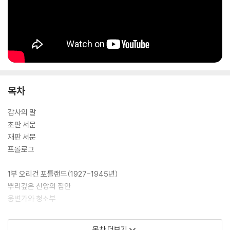
목차
감사의 말
초판 서문
재판 서문
프롤로그
1부 오리건 포틀랜드(1927-1945년)
뿌리깊은 신앙의 집안
웅변가와 청소부
2부 일리노이 휘튼(1945-1949년)
목차 더보기