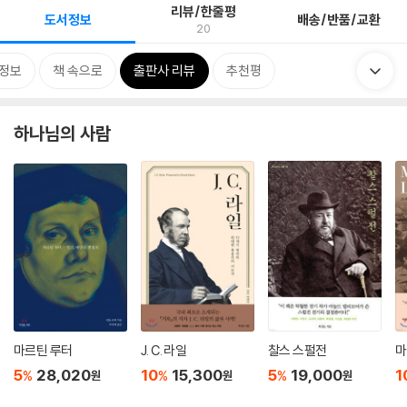
리뷰/한줄평
도서정보
배송/반품/교환
20
정보
책 속으로
출판사 리뷰
추천평
하나님의 사람
마르틴 루터
J. C. 라일
찰스 스펄전
마
5
28,020
10
15,300
5
19,000
1
%
%
%
원
원
원