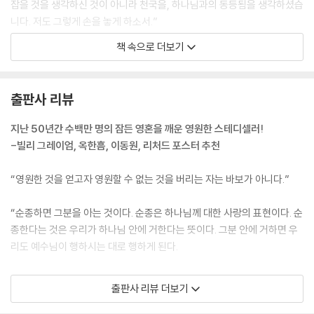
잡을 것을 생각하신 것이 아니라 천국을, 하나님과의 동등됨을 생각하셨습
니다. 저도 그렇게 손을 놓게 하소서.”
책 속으로 더보기
“요즘 영혼의 싸움이 심하다. 하나님이 세상을 돌보신다는 진리에 회의가
든다. 복음에 대한 그분의 능력의 증거가 미약하기 때문일 것이다. 어제 아
침에는 내 남은 믿음이 사실에, 특히 그리스도의 부활에 기초한 것임을 깨
출판사 리뷰
닫고 큰 위로를 얻었다. 그분이 죽은 자 가운데서 살아나지 않았다면 내 믿
음은 헛것이다.” _ 짐 엘리엇의 일기
지난 50년간 수백만 명의 잠든 영혼을 깨운 영원한 스테디셀러!
--- p.107
-빌리 그레이엄, 옥한흠, 이동원, 리처드 포스터 추천
“영원한 것을 얻고자 영원할 수 없는 것을 버리는 자는 바보가 아니다.”
“순종하면 그분을 아는 것이다. 순종은 하나님께 대한 사랑의 표현이다. 순
종한다는 것은 우리가 하나님 안에 거한다는 뜻이다. 그분 안에 거하면 우
리도 예수님이 행하시는 대로 행하게 된다.
짐의 목표는 하나님을 아는 것이었다. 그의 길은 순종이었다. 순종은 그의
출판사 리뷰 더보기
목표를 이룰 수 있는 유일한 길이었다. 짐의 결말을 특별한 죽음이라고 칭
하는 이들도 있다. 그러나 죽음에 관해 말할 때마다 짐은, 많은 사람들이 하