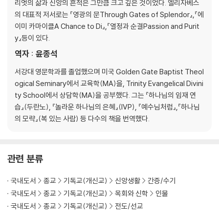
리엇의 삶과 신앙의 흔적은 그만큼 크고 깊은 것이었다. 엘리자베스
4부 에콰도르(1952-1956년)
의 대표적 저서로는 『영광의 문Through Gates of Splendor』,『에
출항
이미 카마이클A Chance to Di』,『열정과 순결Passion and Purit
인간의 초라한 꿈
y』등이 있다.
그분의 뜻의 성취
역자 : 윤종석
믿음의 세 가지 도전
이는 우리 하나님이시라
서강대 영문학과를 졸업했으며 미국 Golden Gate Baptist Theol
사역의 틀
ogical Seminary에서 교육학(MA)을, Trinity Evangelical Divini
사명 완수
ty School에서 상담학(MA)을 공부했다. 그는 『하나님의 임재 연
습』(두란노), 『놀라운 하나님의 은혜』(IVP), 『예수님처럼』,『하나님
에필로그
의 모략』(복 있는 사람) 등 다수의 책을 번역했다.
주
관련 분류
국내도서
종교
기독교(개신교)
신앙생활
간증/수기
국내도서
종교
기독교(개신교)
목회와 신학
인물
국내도서
종교
기독교(개신교)
전도/선교