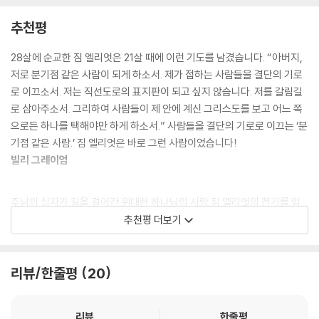
나님께 순종하다 죽었음을 조용히 지적하곤 했었다. 사람들은 짐과 그와
추천평
함께 죽은 이들을 영웅으로, 순교자로 칭송했다. 나는 찬동하지 않는다. 본
인들도 찬동하지 않을 것이다. 그리스도를 위해 사는 것과 그리스도를 위
28살에 순교한 짐 엘리엇은 21살 때에 이런 기도를 남겼습니다. “아버지,
해 죽는 것이 그토록 크게 다른 일이란 말인가? 후자는 전자의 논리적 귀결
저로 분기점 같은 사람이 되게 하소서. 제가 접하는 사람들을 결단의 기로
이 아닌가? 하나님을 위한 삶은 그 자체가 사도 바울의 말대로 ‘날마다’ 죽
로 이끄소서. 저는 직선도로의 표지판이 되고 싶지 않습니다. 저를 갈림길
는 것이다. 그리스도를 얻기 위해 모든 것을 잃는 것이다. 그렇게 우리 목숨
로 삼아주소서. 그리하여 사람들이 제 안에 계신 그리스도를 보고 어느 쪽
을 버릴 때 우리는 그것을 도로 얻는다.
으로든 하나를 택해야만 하게 하소서.” 사람들을 결단의 기로로 이끄는 ‘분
기점 같은 사람.’ 짐 엘리엇은 바로 그런 사람이었습니다!
나는 짐 엘리엇이 그런 이들 중 하나였다고 믿는다. 그의 편지와 일기가 내
빌리 그레이엄
그런 믿음의 구체적 근거다. 나 혼자 움켜쥐고 있을 글들이 아니다. 그것은
인류의 이야기의 한 부분이요 전능자the Almighty와 관계 맺은 한 인간
주님의 십자가 길을 걸어간 위대한 하나님의 사람 짐 엘리엇의 전기를 읽
의 이야기다. 그것은 실화다.” _엘리자베스 엘리엇
고 얼마나 큰 감동을 받았는지 모릅니다. 십자가를 가까이 하려고 몸부림
추천평 더보기
친 이 사람을 닮기 위해 노력하십시오. 그러면 내 자신이 얼마나 변질된 속
＊표지 사진은 에콰도르 안데스 산맥의 한 봉우리인 피친차 산에서 눈 덮
물인지를 발견하게 될 것입니다. 그때마다 다시 한번 주님의 십자가를 바
인 쿠이토 산 너머 장차 자신의 사역지가 될 땅을 바라보는 짐 엘리엇의 모
라보며 주님 앞으로 달려가야 합니다.
리뷰/한줄평
20
습이다. 이 사진은 엘리자베스 엘리엇이 평생 소중하게 보관하던 것으로,
옥한흠 목사
이 책 출간 50주년을 기념하여 공개한 것이다.
리뷰
한줄평