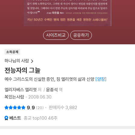
사이즈비교
공유하기
소득공제
하나님의 사람
전능자의 그늘
예수 그리스도의 신실한 증인, 짐 엘리엇의 삶과 신앙
양장
엘리자베스 엘리엇
저
윤종석
역
복있는사람
2008.06.30.
9.9
판매지수
3,882
20
베스트
종교 top100 46주