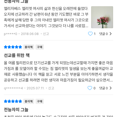
전능자의 그늘
엘리자베스 엘리엇 여사의 삶과 헌신을 오래전에 들었다.
오지에 선교하러 간 남편이 6년 동안 기도했던 바로 그 부
족에게 살해 당한 후 그의 아내인 엘리엇 여사가 그곳으로
가셔서 선교하셨다는 이야기. 그것보다 더 나를 사로잡았
던 건 엘리엇 여사의 사진. 그녀의 얼굴에서 보이는 평안
p*****0
2018.06.08.
신고
1
댓글
0
함이 충격적이었기 때문이다. 마흔이 넘으면 살아온 삶이
얼굴에서 보인다는데... 나는 그녀의 삶
종이책
구매
선교를 위한 책
올 여름 필리핀으로 단기선교를 가게 되었는데선교할때 가지면 좋은 마음
가짐과 롤 모델이라 할 수있는 짐 엘리엇의 일생을 보는게 좋을꺼같아 교
재로 사용했습니다 이 책을 읽고 서로 느낀 부분을 이야기하면서 생각을
공유하고 선교를 하려면 이런 생각과 마음가짐이 필요하군아 싶으면서도
너무 높은 신앙에 살짝 무섭기도 하고 잘 할수있을까?? 싶기도 했지만 예
q********4
2025.07.11.
신고
0
댓글
0
수님을 닮아가려고 노
종이책
구매
전능자의 그늘