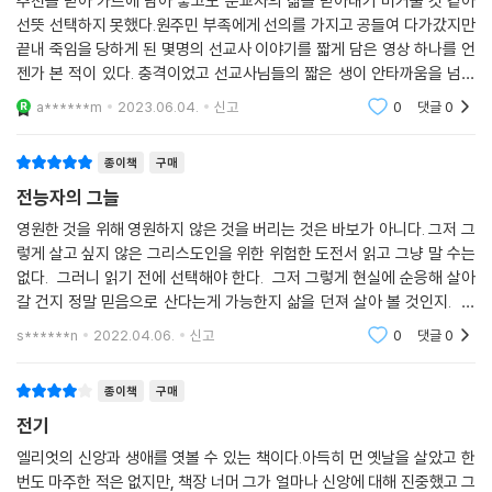
추천을 받아 카트에 담아 놓고도 순교자의 삶을 받아내기 버거울 것 같아
선뜻 선택하지 못했다.원주민 부족에게 선의를 가지고 공들여 다가갔지만
끝내 죽임을 당하게 된 몇명의 선교사 이야기를 짧게 담은 영상 하나를 언
젠가 본 적이 있다. 충격이었고 선교사님들의 짧은 생이 안타까움을 넘어
많이 아팠다. 아마도 그들의 이야기인 것 같아서 다시 대면 하기가 부담스
a******m
2023.06.04.
신고
0
댓글
0
러웠던 것 같다.
종이책
구매
전능자의 그늘
영원한 것을 위해 영원하지 않은 것을 버리는 것은 바보가 아니다. 그저 그
렇게 살고 싶지 않은 그리스도인을 위한 위험한 도전서 읽고 그냥 말 수는
없다. 그러니 읽기 전에 선택해야 한다. 그저 그렇게 현실에 순응해 살아
갈 건지 정말 믿음으로 산다는게 가능한지 삶을 던져 살아 볼 것인지. 그
뜨거운 질문 앞에 정직하게 살아냈던 짐 엘리엇의 삶을 본다면 이 책을 덮
s******n
2022.04.06.
신고
0
댓글
0
고난
종이책
구매
전기
엘리엇의 신앙과 생애를 엿볼 수 있는 책이다.아득히 먼 옛날을 살았고 한
번도 마주한 적은 없지만, 책장 너머 그가 얼마나 신앙에 대해 진중했고 그