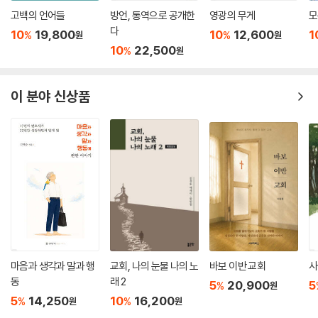
고백의 언어들
방언, 통역으로 공개한
영광의 무게
모
다
10
19,800
10
12,600
1
%
%
원
원
10
22,500
%
원
이 분야 신상품
마음과 생각과 말과 행
교회, 나의 눈물 나의 노
바보 이반 교회
사
동
래 2
5
20,900
5
%
원
5
14,250
10
16,200
%
%
원
원