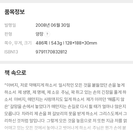
품목정보
발행일
2008년 06월 30일
판형
양장
쪽수, 무게, 크기
486쪽 | 543g | 128*188*30mm
ISBN13
9791170832812
책 속으로
“아버지, 저로 약해지게 하소서. 일시적인 모든 것을 붙들었던 손을 놓게
하소서. 제 생명, 제 명예, 제 소유. 주님, 꽉 쥐고 있는 손의 긴장을 풀게 하
소서. 아버지, 매만지는 사랑까지도 잃게 하소서. 제가 아끼던 ‘해롭지 않
은’ 갈망을 손에서 놓았다가 매만지는 손길로 다시 쥘 때가 얼마나 많은지
모릅니다. 차라리 제 손을 펴 갈보리의 못을 받게 하소서. 그리스도께서 그
리하신 것처럼 말입니다. 그렇게 모든 것을 놓음으로 저 또한 지금 저를 얽
어매고 있는 모든 것에서 놓여나고 벗어나게 하소서. 주님은 뭔가 손에 붙