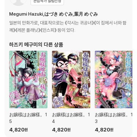
관심작가 알림신청
Megumi Hazuki,はづき めぐみ,葉月 めぐみ
일본의 만화가로, 대표작으로는 《각시는 귀공녀》《이 집에서 너와 함
께》《레몬 플래닛》《인스피》 등이 있다.
하즈키 메구미
의 다른 상품
お孃樣はお嫁樣。 1
お孃樣はお嫁樣。 1
お孃樣はお嫁樣。 1
5
4
3
4,820
4,820
4,820
원
원
원