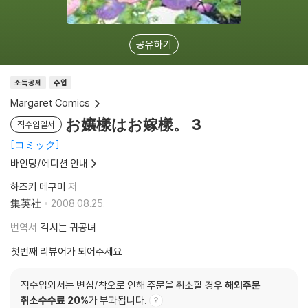
공유하기
소득공제
수입
Margaret Comics
お孃樣はお嫁樣。 3
직수입일서
コミック
바인딩/에디션 안내
하즈키 메구미
저
集英社
2008.08.25.
번역서
각시는 귀공녀
첫번째 리뷰어가 되어주세요
직수입외서는 변심/착오로 인해 주문을 취소할 경우
해외주문
취소수수료 20%
가 부과됩니다.