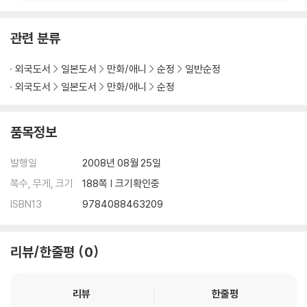
관련 분류
외국도서
일본도서
만화/애니
순정
일반순정
외국도서
일본도서
만화/애니
순정
품목정보
발행일
2008년 08월 25일
쪽수, 무게, 크기
188쪽 | 크기확인중
ISBN13
9784088463209
리뷰/한줄평
0
리뷰
한줄평