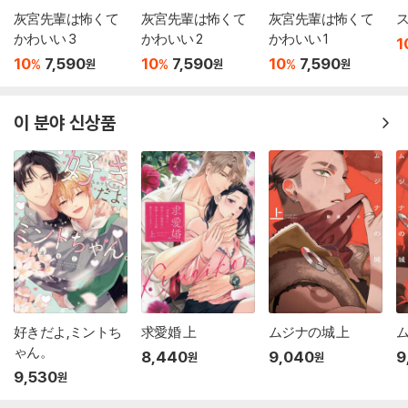
灰宮先輩は怖くて
灰宮先輩は怖くて
灰宮先輩は怖くて
ス
かわいい 3
かわいい 2
かわいい 1
1
10
7,590
10
7,590
10
7,590
%
%
%
원
원
원
이 분야 신상품
好きだよ,ミントち
求愛婚 上
ムジナの城 上
ム
ゃん。
8,440
9,040
9
원
원
9,530
원