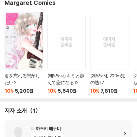
Margaret Comics
君を忘れる戀がし
(예약도서) キミと越
(예약도서) 200m先
(
たい 2
えて戀になる 12
の熱 17
も
10
5,200
10
5,640
10
7,810
1
%
%
%
원
원
원
저자 소개
1
저
하즈키 메구미