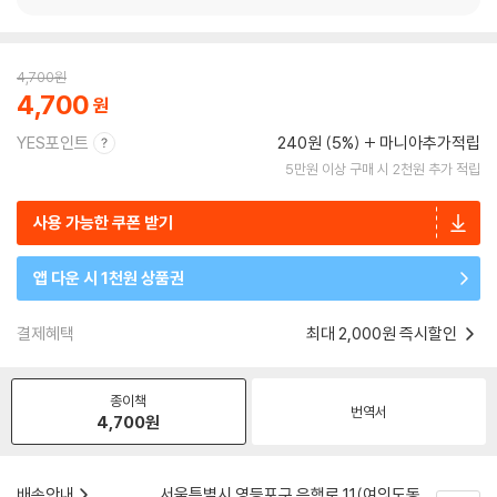
4,700
원
4,700
YES포인트
240원 (5%)
마니아추가적립
5만원 이상 구매 시 2천원 추가 적립
사용 가능한 쿠폰 받기
앱 다운 시 1천원 상품권
결제혜택
최대 2,000원 즉시할인
종이책
번역서
4,700
원
배송안내
서울특별시 영등포구 은행로 11(여의도동,