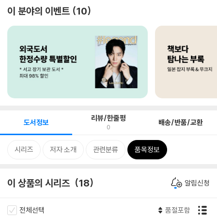
이 분야의 이벤트
10
리뷰/한줄평
도서정보
배송/반품/교환
0
시리즈
저자 소개
관련분류
품목정보
이 상품의 시리즈
18
알림신청
전체선택
품절포함