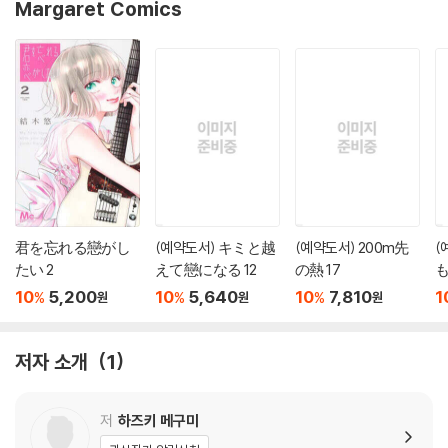
Margaret Comics
君を忘れる戀がし
(예약도서) キミと越
(예약도서) 200m先
(
たい 2
えて戀になる 12
の熱 17
も
10
5,200
10
5,640
10
7,810
1
%
%
%
원
원
원
저자 소개
1
저
하즈키 메구미