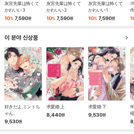
灰宮先輩は怖くて
灰宮先輩は怖くて
灰宮先輩は怖くて
(
かわいい 3
かわいい 2
かわいい 1
作
10
7,590
10
7,590
10
7,590
1
%
%
%
원
원
원
이 분야 신상품
好きだよ,ミントち
求愛婚 上
求愛婚 下
ゃん。
樣
8,440
9,530
원
원
9,530
8
원