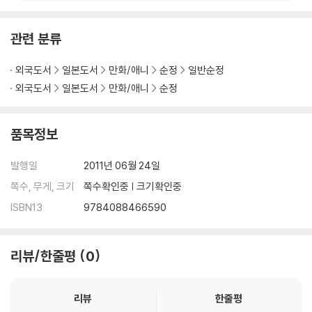
관련 분류
외국도서
일본도서
만화/애니
순정
일반순정
외국도서
일본도서
만화/애니
순정
품목정보
발행일
2011년 06월 24일
쪽수, 무게, 크기
쪽수확인중 | 크기확인중
ISBN13
9784088466590
리뷰/한줄평
0
리뷰
한줄평