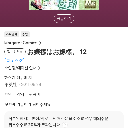
공유하기
소득공제
수입
Margaret Comics
お孃樣はお嫁樣。 12
직수입일서
コミック
바인딩/에디션 안내
하즈키 메구미
저
集英社
2011.06.24.
번역서
각시는 귀공녀
첫번째 리뷰어가 되어주세요
직수입외서는 변심/착오로 인해 주문을 취소할 경우
해외주문
취소수수료 20%
가 부과됩니다.