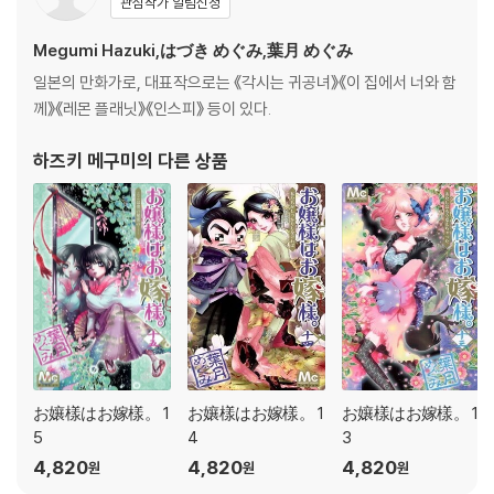
관심작가 알림신청
Megumi Hazuki,はづき めぐみ,葉月 めぐみ
일본의 만화가로, 대표작으로는 《각시는 귀공녀》《이 집에서 너와 함
께》《레몬 플래닛》《인스피》 등이 있다.
하즈키 메구미
의 다른 상품
お孃樣はお嫁樣。 1
お孃樣はお嫁樣。 1
お孃樣はお嫁樣。 1
5
4
3
4,820
4,820
4,820
원
원
원