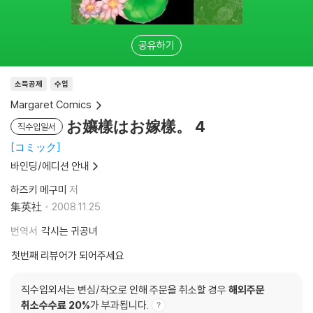
공유하기
소득공제
수입
Margaret Comics
お孃樣はお嫁樣。 4
직수입일서
コミック
바인딩/에디션 안내
하즈키 메구미
저
集英社
2008.11.25.
번역서
각시는 귀공녀
첫번째 리뷰어가 되어주세요
직수입외서는 변심/착오로 인해 주문을 취소할 경우
해외주문
취소수수료 20%
가 부과됩니다.