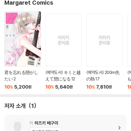
Margaret Comics
君を忘れる戀がし
(예약도서) キミと越
(예약도서) 200m先
(
たい 2
えて戀になる 12
の熱 17
も
10
5,200
10
5,640
10
7,810
1
%
%
%
원
원
원
저자 소개
1
저
하즈키 메구미