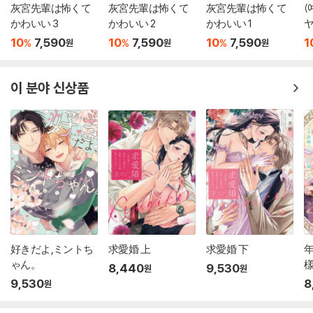
灰宮先輩は怖くて
灰宮先輩は怖くて
灰宮先輩は怖くて
(
かわいい 3
かわいい 2
かわいい 1
ヤ
版 畵集 第十
10
7,590
10
7,590
10
7,590
1
%
%
%
원
원
원
이 분야 신상품
好きだよ,ミントち
求愛婚 上
求愛婚 下
ゃん。
樣
8,440
9,530
원
원
9,530
8
원