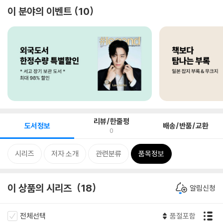
이 분야의 이벤트
10
리뷰/한줄평
도서정보
배송/반품/교환
0
시리즈
저자 소개
관련분류
품목정보
이 상품의 시리즈
18
알림신청
전체선택
품절포함