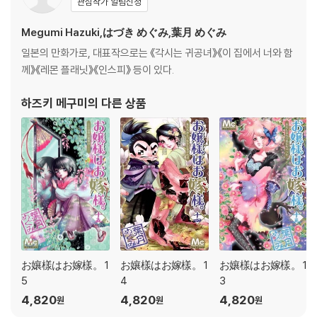
관심작가 알림신청
Megumi Hazuki,はづき めぐみ,葉月 めぐみ
일본의 만화가로, 대표작으로는 《각시는 귀공녀》《이 집에서 너와 함
께》《레몬 플래닛》《인스피》 등이 있다.
하즈키 메구미
의 다른 상품
お孃樣はお嫁樣。 1
お孃樣はお嫁樣。 1
お孃樣はお嫁樣。 1
5
4
3
4,820
4,820
4,820
원
원
원