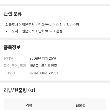
관련 분류
외국도서
일본도서
만화/애니
순정
일반순정
외국도서
일본도서
만화/애니
순정
품목정보
발행일
2008년 11월 25일
쪽수, 무게, 크기
188쪽 | 크기확인중
ISBN13
9784088463551
리뷰/한줄평
0
리뷰
한줄평