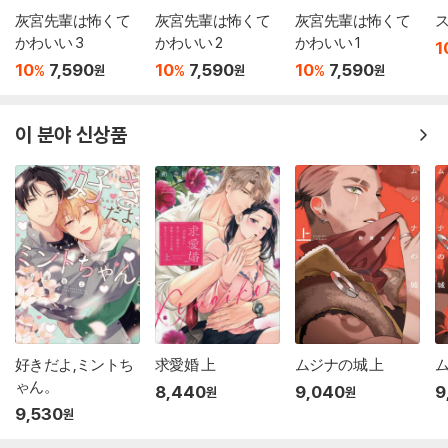
灰宮先輩は怖くて
灰宮先輩は怖くて
灰宮先輩は怖くて
ス
かわいい 3
かわいい 2
かわいい 1
1
10
7,590
10
7,590
10
7,590
%
%
%
원
원
원
이 분야 신상품
好きだよ,ミントち
求愛婚 上
ムジナの城 上
ム
ゃん。
8,440
9,040
9
원
원
9,530
원