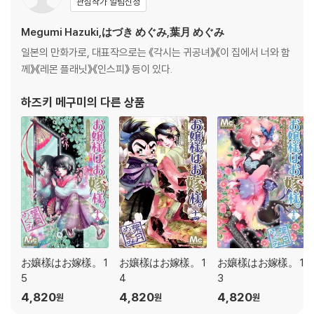
관심작가 알림신청
Megumi Hazuki,はづき めぐみ,葉月 めぐみ
일본의 만화가로, 대표작으로는 《각시는 귀공녀》《이 집에서 너와 함
께》《레몬 플래닛》《인스피》 등이 있다.
하즈키 메구미
의 다른 상품
お孃樣はお嫁樣。 1
お孃樣はお嫁樣。 1
お孃樣はお嫁樣。 1
5
4
3
4,820
4,820
4,820
원
원
원