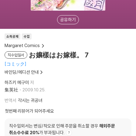
공유하기
소득공제
수입
Margaret Comics
お孃樣はお嫁樣。 7
직수입일서
コミック
바인딩/에디션 안내
하즈키 메구미
저
集英社
2009.10.25.
번역서
각시는 귀공녀
첫번째 리뷰어가 되어주세요
직수입외서는 변심/착오로 인해 주문을 취소할 경우
해외주문
취소수수료 20%
가 부과됩니다.