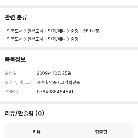
관련 분류
외국도서
일본도서
만화/애니
순정
일반순정
외국도서
일본도서
만화/애니
순정
품목정보
발행일
2009년 10월 25일
쪽수, 무게, 크기
쪽수확인중 | 크기확인중
ISBN13
9784088464541
리뷰/한줄평
0
리뷰
한줄평