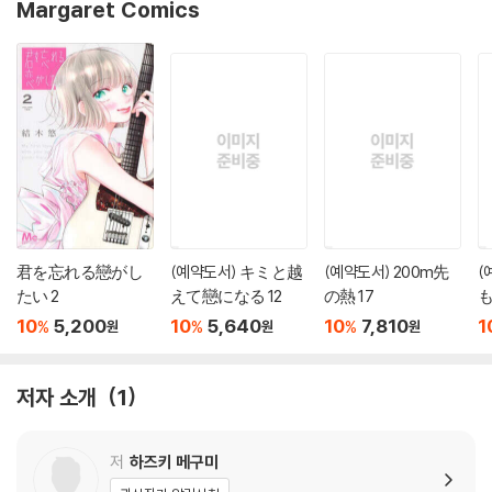
Margaret Comics
君を忘れる戀がし
(예약도서) キミと越
(예약도서) 200m先
(
たい 2
えて戀になる 12
の熱 17
も
10
5,200
10
5,640
10
7,810
1
%
%
%
원
원
원
저자 소개
1
저
하즈키 메구미