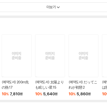
더보기
(예약도서) 200m先
(예약도서) 太陽より
(예약도서) だってこ
(
の熱 17
も眩しい星 15
れが初戀 2
は
10
7,810
10
5,640
10
5,860
10
%
%
%
원
원
원