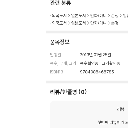
관련 분류
외국도서
일본도서
만화/애니
순정
일
외국도서
일본도서
만화/애니
순정
품목정보
발행일
2013년 01월 25일
쪽수, 무게, 크기
쪽수확인중 | 크기확인중
ISBN13
9784088468785
리뷰/한줄평
0
리뷰
첫번째 리뷰어가 