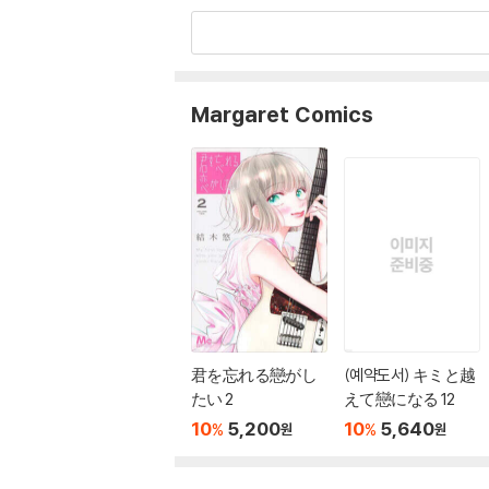
Margaret Comics
君を忘れる戀がし
(예약도서) キミと越
たい 2
えて戀になる 12
10
5,200
10
5,640
%
%
원
원