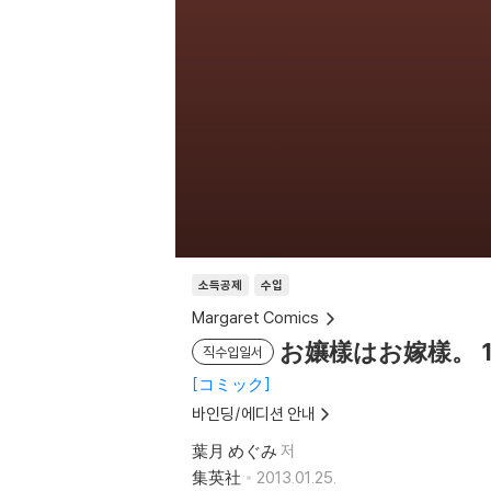
소득공제
수입
Margaret Comics
お孃樣はお嫁樣。 1
직수입일서
コミック
바인딩/에디션 안내
葉月 めぐみ
저
集英社
2013.01.25.