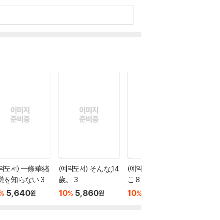
예약도서) 一條華緖
(예약도서) そんな,14
(예약도서) 包帶ごっ
(예약도
戀を知らない 3
歲。 3
こ 8
笑わない
5,640
10
5,860
10
5,850
10
5
%
%
%
%
원
원
원