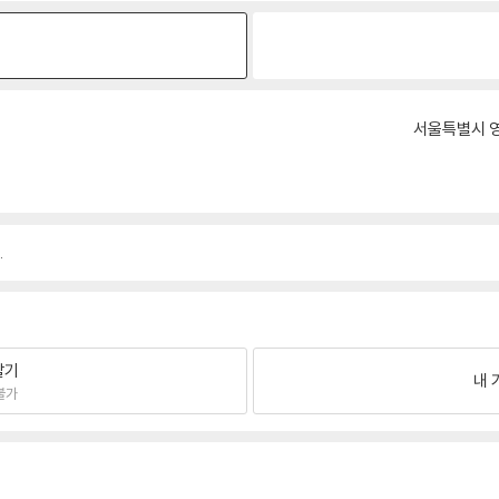
원
서울특별시 영
.
팔기
내 
불가