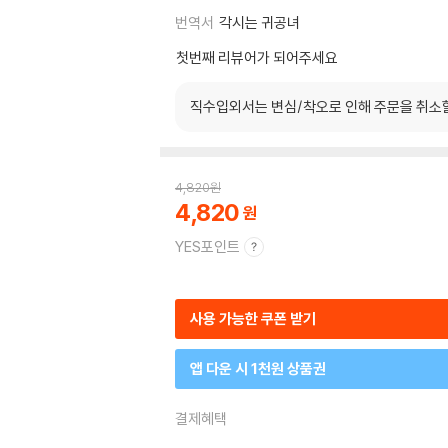
번역서
각시는 귀공녀
첫번째 리뷰어가 되어주세요
직수입외서는 변심/착오로 인해 주문을 취소
4,820
원
4,820
YES포인트
사용 가능한 쿠폰 받기
앱 다운 시 1천원 상품권
결제혜택