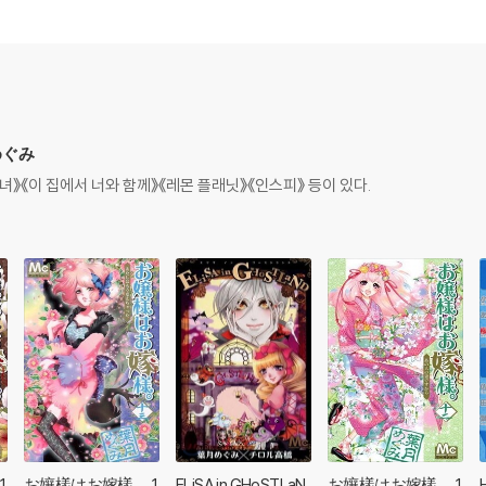
 めぐみ
》《이 집에서 너와 함께》《레몬 플래닛》《인스피》 등이 있다.
1
お孃樣はお嫁樣。 1
ELiSA in GHoSTLaN
お孃樣はお嫁樣。 1