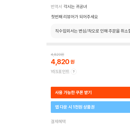
번역서
각시는 귀공녀
첫번째 리뷰어가 되어주세요
직수입외서는 변심/착오로 인해 주문을 취소
4,820
원
4,820
YES포인트
사용 가능한 쿠폰 받기
앱 다운 시 1천원 상품권
결제혜택