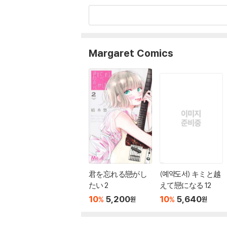
Margaret Comics
君を忘れる戀がし
(예약도서) キミと越
たい 2
えて戀になる 12
10
5,200
10
5,640
%
%
원
원