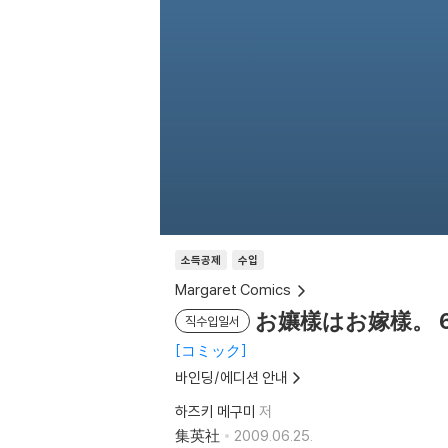
소득공제
수입
Margaret Comics
お孃樣はお嫁樣。 
직수입일서
コミック
바인딩/에디션 안내
하즈키 메구미
저
集英社
2009.06.25.