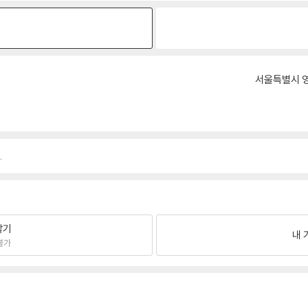
원
서울특별시 영
.
팔기
내 
불가