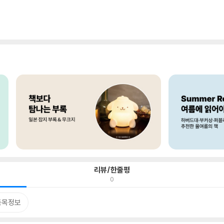
리뷰/한줄평
0
품목정보