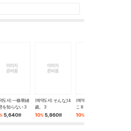
예약도서) 一條華緖
(예약도서) そんな,14
(예약도서) 包帶ごっ
(예약도
戀を知らない 3
歲。 3
こ 8
笑わない
5,640
10
5,860
10
5,850
10
5
%
%
%
%
원
원
원