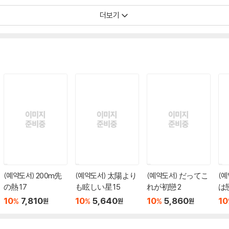
더보기
(예약도서) 200m先
(예약도서) 太陽より
(예약도서) だってこ
(
の熱 17
も眩しい星 15
れが初戀 2
は
10
7,810
10
5,640
10
5,860
10
%
%
%
원
원
원