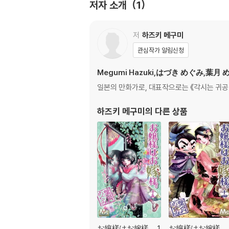
저자 소개
1
저
하즈키 메구미
관심작가 알림신청
Megumi Hazuki,はづき めぐみ,葉月
일본의 만화가로, 대표작으로는 《각시는 귀공녀
하즈키 메구미
의 다른 상품
お孃樣はお嫁樣。 1
お孃樣はお嫁樣。 