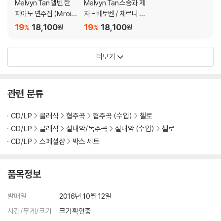
Melvyn Tan 멜빈 탄
Melvyn Tan 스승과 제
피아노 연주집 (Miroir
자 - 베토벤 / 체르니 /
s - Ravel / Liszt / We
리스트: 피아노 소나타
19
18,100
19
18,100
%
%
원
원
ber)
와 변주곡, 바가텔 (Ma
ster & Pupil - Beeth
더보기
oven / Czerny / Lisz
t: Piano Works) 멜빈
탕
관련 분류
CD/LP
클래식
협주곡
협주곡 (수입)
첼로
CD/LP
클래식
실내악/독주곡
실내악 (수입)
첼로
CD/LP
스페셜샵
박스 세트
품목정보
발매일
2016년 10월 12일
시간/무게/크기
크기확인중