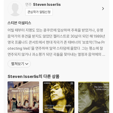
클라우스 텐슈테트
f Revolutions)
연주
Steven Isserlis
관심작가 알림신청
스티븐 이셜리스
어릴 때부터 지명도 있는 콩쿠르에 입상하여 주목을 받았거나, 유명
음악가의 후견을 받지도 않았던 첼리스트로 30살이 되던 해 1989년
영국 프롬나드 콘서트에서 현대 작곡가 존 태버너의 '보호막(The Pr
otecting Veil)'을 연주하여 일약 스타덤에 올랐다. 그는 평소에 잘
연주되지 않거나 과소평가 되던 곡들을 찾아내는 열정과 음악에의 헌
신으로 유명하다. 또한 현대음악과 실내악, 잘츠부르크 페스티벌, 런
펼쳐보기
던 위그모어 홀의 다양한 페스티벌을 기획하는 등 자신만의 영역을
구축해 나가는 첼리스트이다. '음악에의 헌신'이라는 평을 받고 있으
Steven Isserlis
의 다른 상품
며, 현존하는 음악가중에 가장 언