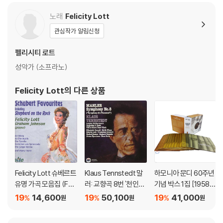
노래
Felicity Lott
관심작가 알림신청
펠리시티 로트
성악가 (소프라노)
Felicity Lott
의 다른 상품
Felicity Lott 슈베르트
Klaus Tennstedt 말
하모니아 문디 60주년
유명 가곡 모음집 (Feli
러: 교향곡 8번 '천인교
기념 박스 1집 [1958-1
city Lott sings Schu
향곡' (Mahler: Symp
988 혁명의 시대] (Ge
19
14,600
19
50,100
19
41,000
%
%
%
원
원
원
bert Favourites)
hony No. 8 'Sympho
neration harmonia
ny of a Thousand')
mundi - 1. The Age o