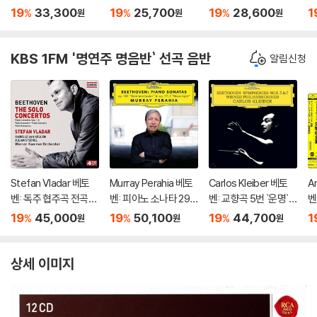
Guarneri Quartet Pla
udelli Play Beethove
rturo Toscanini Con
타 
19
33,300
19
25,700
19
28,600
1
%
%
%
원
원
원
ys Beethoven)
n)
ducts Beethoven)
ee
a
KBS 1FM '명연주 명음반` 선곡 음반
알림신청
Stefan Vladar 베토
Murray Perahia 베토
Carlos Kleiber 베토
A
벤: 독주 협주곡 전곡집
벤: 피아노 소나타 29
벤: 교향곡 5번 `운명`,
벤
(Beethoven:The So
번 '함머클라비어', 14
7번 - 카를로스 클라이
드
19
45,000
19
50,100
19
44,700
1
%
%
%
원
원
원
lo Concertos) 슈테판
번 '월광' (Beethove
버 (Beethoven: Sym
o
블라다르, 빈 캄머오케
n: Piano Sonatas Op.
phonies Op.67, Op.9
m
스트라
106 'Hammerklavier'
2)
상세 이미지
& Op. 27/2 'Moonligh
t')