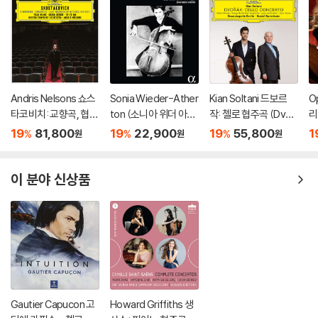
Andris Nelsons 쇼스
Sonia Wieder-Ather
Kian Soltani 드보르
Op
타코비치: 교향곡, 협주
ton (소니아 위더 아서
작: 첼로 협주곡 (Dvor
리
곡 (Shostakovich: S
톤) - 빛 (Or’ (light))
ak: Cello Concerto)
집 
19
81,800
19
22,900
19
55,800
1
%
%
%
원
원
원
ymphonies, Concer
[2LP]
tos, Lady Macbeth
of Mtsensk District)
이 분야 신상품
Gautier Capucon 고
Howard Griffiths 생