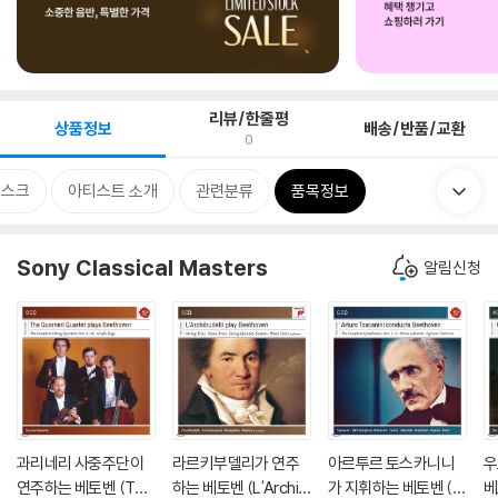
리뷰/한줄평
상품정보
배송/반품/교환
0
디스크
아티스트 소개
관련분류
품목정보
Sony Classical Masters
알림신청
과리네리 사중주단이
라르키부델리가 연주
아르투르 토스카니니
우
연주하는 베토벤 (The
하는 베토벤 (L'Archib
가 지휘하는 베토벤 (A
베