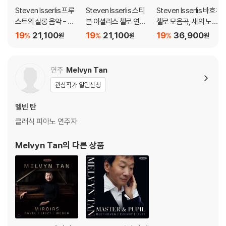
Steven Isserlis 프루
Steven Isserlis 스티
Steven Isserlis 바흐:
스트의 살롱 음악 - 스
븐 이셜리스 첼로 연주
첼로 모음곡, 새의 노래
티븐 이셜리스 (Music
집 - 블로흐 / 드뷔시 /
(Bach: The Cello Sui
19
21,100
19
21,100
19
36,900
%
%
%
원
원
원
From Proust's Salon
프로코피에프 / 라벨 (r
tes, The Song of th
s)
eVisions)
e Birds)
연주
Melvyn Tan
관심작가 알림신청
멜빈 탄
클래식 피아노 연주자
Melvyn Tan
의 다른 상품