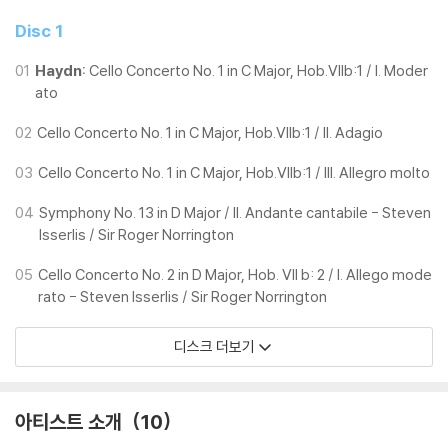
Disc 1
01
Haydn:
Cello Concerto No. 1 in C Major, Hob.VIIb:1 / I. Moder
ato
02
Cello Concerto No. 1 in C Major, Hob.VIIb:1 / II. Adagio
03
Cello Concerto No. 1 in C Major, Hob.VIIb:1 / III. Allegro molto
04
Symphony No. 13 in D Major / II. Andante cantabile - Steven
Isserlis / Sir Roger Norrington
05
Cello Concerto No. 2 in D Major, Hob. VII b: 2 / I. Allego mode
rato - Steven Isserlis / Sir Roger Norrington
디스크 더보기
아티스트 소개
10