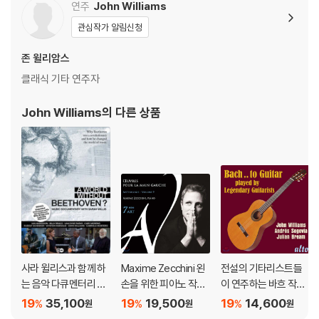
연주
John Williams
관심작가 알림신청
존 윌리암스
클래식 기타 연주자
John Williams
의 다른 상품
사라 윌리스과 함께 하
Maxime Zecchini 왼
전설의 기타리스트들
는 음악 다큐멘터리 -
손을 위한 피아노 작품
이 연주하는 바흐 작품
베토벤이 없었다면?
9집 (Works for Left
집 (Bach To Guitar: P
19
35,100
19
19,500
19
14,600
%
%
%
원
원
원
(Music Documentar
Hand Vol. 9)
layed by Legendary