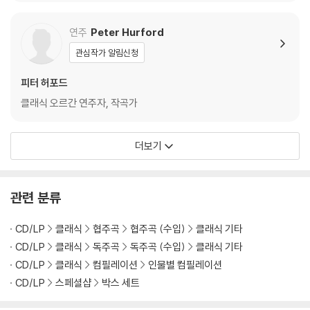
y with Sarah Willis -
Guitarists)
A World without Be
연주
Peter Hurford
ethoven?)
관심작가 알림신청
피터 허포드
클래식 오르간 연주자, 작곡가
더보기
관련 분류
CD/LP
클래식
협주곡
협주곡 (수입)
클래식 기타
CD/LP
클래식
독주곡
독주곡 (수입)
클래식 기타
CD/LP
클래식
컴필레이션
인물별 컴필레이션
CD/LP
스페셜샵
박스 세트