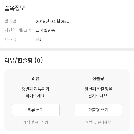
품목정보
발매일
2018년 04월 25일
시간/무게/크기
크기확인중
제조국
EU
리뷰/한줄평
0
리뷰
한줄평
첫번째 리뷰어가
첫번째 한줄평을
되어주세요.
남겨주세요.
리뷰 쓰기
한줄평 쓰기
혜택 및 유의사항
혜택 및 유의사항