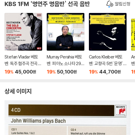
KBS 1FM '명연주 명음반` 선곡 음반
알림신청
Stefan Vladar 베토
Murray Perahia 베토
Carlos Kleiber 베토
A
벤: 독주 협주곡 전곡집
벤: 피아노 소나타 29
벤: 교향곡 5번 `운명`,
벤
(Beethoven:The So
번 '함머클라비어', 14
7번 - 카를로스 클라이
드
19
45,000
19
50,100
19
44,700
1
%
%
%
원
원
원
lo Concertos) 슈테판
번 '월광' (Beethove
버 (Beethoven: Sym
o
블라다르, 빈 캄머오케
n: Piano Sonatas Op.
phonies Op.67, Op.9
m
스트라
106 'Hammerklavier'
2)
상세 이미지
& Op. 27/2 'Moonligh
t')