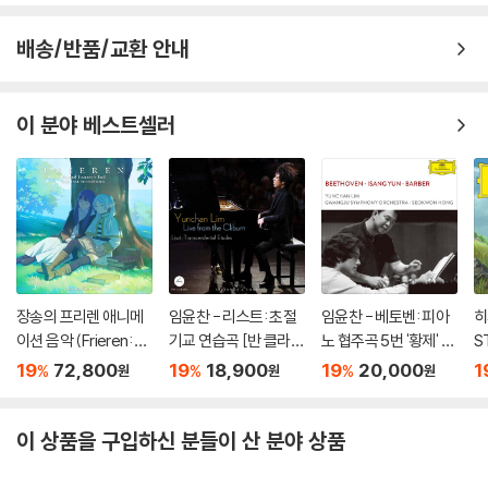
배송/반품/교환 안내
이 분야 베스트셀러
장송의 프리렌 애니메
임윤찬 - 리스트: 초절
임윤찬 - 베토벤: 피아
히
이션 음악 (Frieren: B
기교 연습곡 [반 클라이
노 협주곡 5번 '황제' /
S
eyond Journey's En
번 콩쿠르 실황 녹음]
윤이상: 광주여 영원히
o
19
72,800
19
18,900
19
20,000
1
%
%
%
원
원
원
d - Original Soundtr
/ 바버: 현을 위한 아다
br
ack) [블루 & 그린 컬
지오 (Beethoven / Is
러 2LP]
ang Yun / Barber)
이 상품을 구입하신 분들이 산 분야 상품