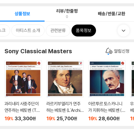
리뷰/한줄평
상품정보
배송/반품/교환
0
스크
아티스트 소개
관련분류
품목정보
Sony Classical Masters
알림신청
과리네리 사중주단이
라르키부델리가 연주
아르투르 토스카니니
우
연주하는 베토벤 (The
하는 베토벤 (L'Archib
가 지휘하는 베토벤 (A
베
Guarneri Quartet Pla
udelli Play Beethove
rturo Toscanini Con
타 
19
33,300
19
25,700
19
28,600
1
%
%
%
원
원
원
ys Beethoven)
n)
ducts Beethoven)
ee
a