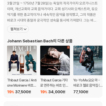
3월 21일 ~ 1750년 7월 28일)는 독일의 작곡가이자 오르가니스트
이며, 개신교회의 교회 음악가이다. 교회 성기사와 오케스트라, 듀오
악기를 위한 종교적이거나 세속적인 음악을 창작했고, 그의 작품은
바로크 시대의 종말과 궁극적인 성숙을 동시에 가져왔다. 그는 바로
크 시대의 최후에 위치하는 대가로서, 일반적인 작품은 독일음악의
펼쳐보기
전통에 깊이 뿌리박고 있을 뿐 아니라, 그 위에 이탈리아나 프랑스의
양식을 채택하고 그것들을 융합하여 독자적 개성적인 음악을 창조하
Johann Sebastian Bach
의 다른 상품
였다. 종교적 작품은 기존 구교 음
Thibaut Garcia / Anti
Thibaut Garcia 기타
Yo-Yo Ma 요요 마 -
one Moriniere 바흐:
로 연주하는 바흐 인스
바로크 첼로 음악집 (Si
골드베르크 변주곡 (B
퍼레이션 (Bach Inspir
mply Baroque) [청록
19
37,500
19
34,000
77,100
%
%
원
원
원
ach: Goldberg Variat
ations) [UHQCD]
컬러 2LP]
ions) [SACD Hybrid]