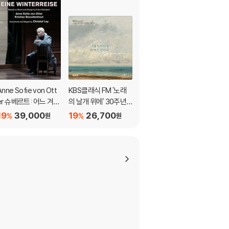
Anne Sofie von Ott
KBS클래식 FM '노래
John Eliot Gardiner
er 슈베르트: 어느 겨울
의 날개 위에' 30주년
바흐: 마태 수난곡 (J.S.
나그네 (Eine Winterr
기념 음반 - 그대 목소
Bach: St. Matthew P
19
39,000
19
26,700
19
22,300
%
%
%
원
원
원
eise)
리에 내 마음 열리고
assion)