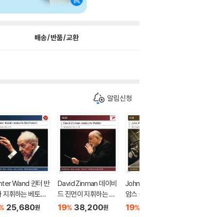
배송/반품/교환
알림신청
nter Wand 귄터 반
David Zinman 데이비
John Williams 존 윌리
Tafelm
가 지휘하는 베토벤
드 진먼이 지휘하는 말
암스 - 바흐: 기타로 연
크가 연
곡 1-9번 전집 (Be
러 교향곡 1-10번 전집
주하는 류트 음악 전곡
교향곡집 (
25,680
19
38,200
19
22,900
19
3
%
%
%
%
원
원
원
hoven: Complete
(Mahler: The Compl
외 (J.S. Bach: Compl
mphoni