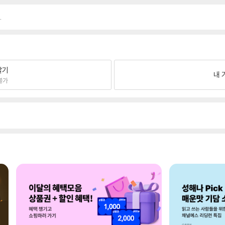
.
팔기
내 
불가