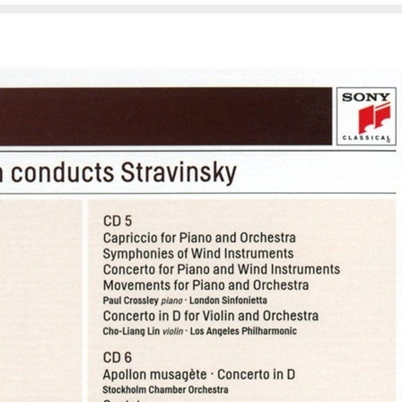
atas)
ordings)
Sy