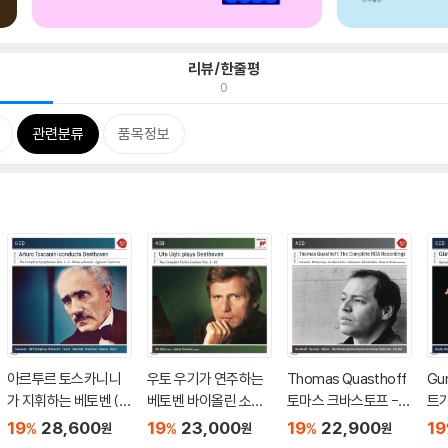
리뷰/한줄평
0
관련분류
품목정보
아르투르 토스카니니
우토 우기가 연주하는
Thomas Quasthoff
Gu
가 지휘하는 베토벤 (A
베토벤 바이올린 소나
토마스 크바스토프 - R
트
rturo Toscanini Con
타 (Uto Ughi Plays B
CA 레코딩 전집 (The
교향
19
28,600
19
23,000
19
22,900
19
%
%
%
원
원
원
ducts Beethoven)
eethoven Violin Son
Complete RCA Rec
et