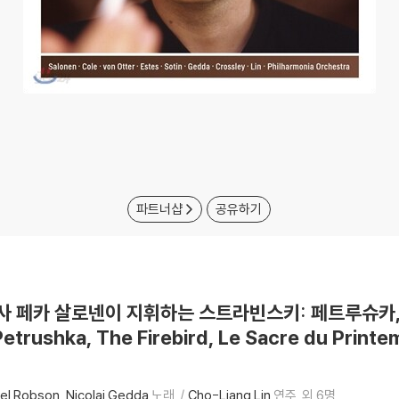
파트너샵
공유하기
n 에사 페카 살로넨이 지휘하는 스트라빈스키: 페트루슈카,
etrushka, The Firebird, Le Sacre du Printem
gel Robson
Nicolai Gedda
노래
Cho-Liang Lin
연주
외 6명