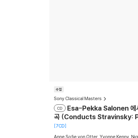
수입
Sony Classical Masters
Esa-Pekka Salone
CD
곡 (Conducts Stravinsky: P
7CD
Anne Sofie von Otter
Yvonne Kenny
Ni