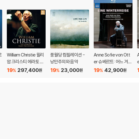
르
William Christie 윌리
풍월당 컴필레이션 -
Anne Sofie von Ott
음
암 크리스티 에라토 레
낭만주의와 음악
er 슈베르트: 어느 겨울
e
이블 녹음 전집 (The C
나그네 (Eine Winterr
19
297,400
19
23,000
19
42,900
%
%
%
원
원
원
omplete Erato Reco
eise)
rdings)