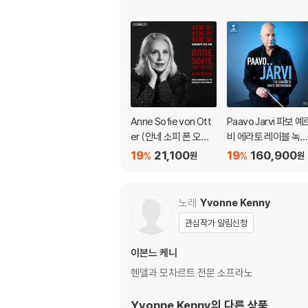
Anne Sofie von Ott
Paavo Jarvi 파보 예
er (안네 소피 폰 오터)
비 에라토 레이블 녹
- 베를린! 베를린! 베를
전집 (The Complet
19
21,100
19
160,900
%
%
원
원
린! ? 카바레와 망명 (B
Erato Recordings)
erlin! Berlin! Berlin! K
abarett Und Exil) [S
노래
Yvonne Kenny
ACD Hybrid]
관심작가 알림신청
이본느 케니
헨델과 모차르트 전문 소프라노
Yvonne Kenny
의 다른 상품