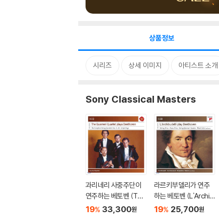
상품정보
시리즈
상세 이미지
아티스트 소개
Sony Classical Masters
과리네리 사중주단이
라르키부델리가 연주
연주하는 베토벤 (The
하는 베토벤 (L'Archib
Guarneri Quartet Pla
udelli Play Beethove
19
33,300
19
25,700
%
%
원
원
ys Beethoven)
n)