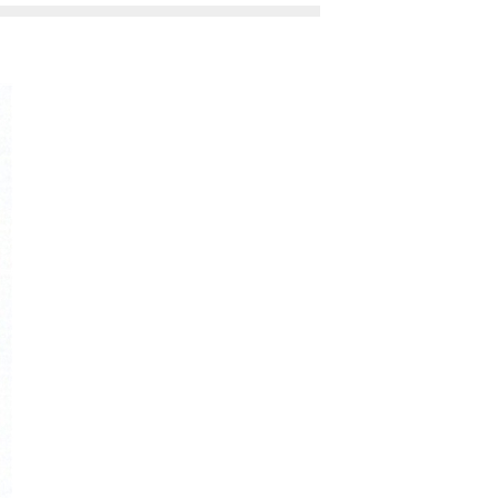
mphonies)
ete Symphonies)
ete Lute Music on G
uitar)