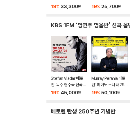
Guarneri Quartet Pla
udelli Play Beethove
19
33,300
19
25,700
%
%
원
원
ys Beethoven)
n)
KBS 1FM '명연주 명음반` 선곡 음
Stefan Vladar 베토
Murray Perahia 베토
벤: 독주 협주곡 전곡집
벤: 피아노 소나타 29
(Beethoven:The So
번 '함머클라비어', 14
19
45,000
19
50,100
%
%
원
원
lo Concertos) 슈테판
번 '월광' (Beethove
블라다르, 빈 캄머오케
n: Piano Sonatas Op.
스트라
106 'Hammerklavier'
베토벤 탄생 250주년 기념반
& Op. 27/2 'Moonligh
t')