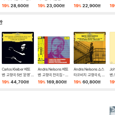
rturo Toscanini Con
타 (Uto Ughi Plays B
CA 레코딩 전집 (The
교향
19
28,600
19
23,000
19
22,900
19
%
%
%
원
원
원
ducts Beethoven)
eethoven Violin Son
Complete RCA Rec
et
atas)
ordings)
Sy
반
Carlos Kleiber 베토
Andris Nelsons 베토
Andris Nelsons 쇼스
Jo
벤: 교향곡 5번 `운명`,
벤: 교향곡 전곡집 - 안
타코비치: 교향곡 6, 7
벤 
7번 - 카를로스 클라이
드리스 넬손스 (Beeth
번, '리어 왕' (Shostak
린 
19
44,700
19
169,800
19
60,800
19
%
%
%
원
원
원
버 (Beethoven: Sym
oven: Complete Sy
ovich: Symphony O
르치
phonies Op.67, Op.9
mphonies)
p.54, Op.60, 'King L
oli
2)
ear')
30-
n S
76