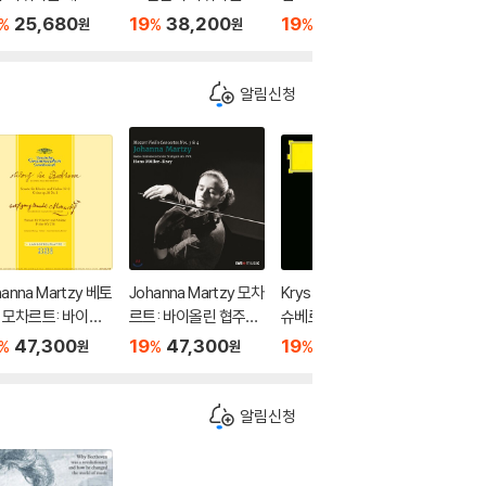
곡 1-9번 전집 (Be
러 교향곡 1-10번 전집
주하는 류트 음악 전곡
교향곡집 (
25,680
19
38,200
19
22,900
19
3
%
%
%
%
원
원
원
hoven: Complete
(Mahler: The Compl
외 (J.S. Bach: Compl
mphoni
mphonies)
ete Symphonies)
ete Lute Music on G
uitar)
알림신청
hanna Martzy 베토
Johanna Martzy 모차
Krystian Zimerman
앙드레 
/ 모차르트: 바이올
르트: 바이올린 협주곡
슈베르트: 피아노 소나
한 첼로 
소나타 - 요한나 마
3번, 4번 - 요한나 마르
타 20번, 21번 (Schub
피닉스 컬
47,300
19
47,300
19
50,100
19
5
%
%
%
%
원
원
원
 (Beethoven: Vi
치 (Mozart: Violin Co
ert: Piano Sonatas
ello)
n Sonata No.8 Op.
ncertos) [LP]
D.959, D.960)
3 / Mozart: Violi
알림신청
onata No.24 KV.3
)