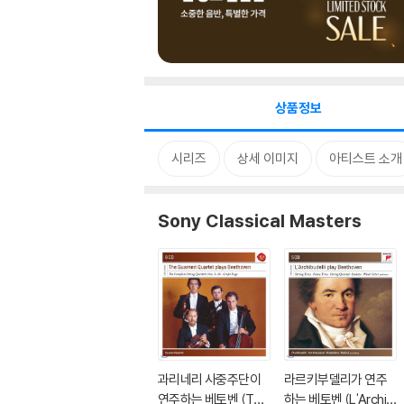
상품정보
시리즈
상세 이미지
아티스트 소개
Sony Classical Masters
과리네리 사중주단이
라르키부델리가 연주
연주하는 베토벤 (The
하는 베토벤 (L'Archib