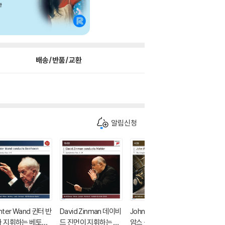
배송/반품/교환
알림신청
nter Wand 귄터 반
David Zinman 데이비
John Williams 존 윌리
Tafelm
가 지휘하는 베토벤
드 진먼이 지휘하는 말
암스 - 바흐: 기타로 연
크가 연