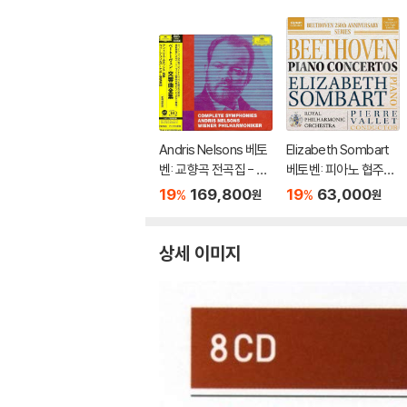
Andris Nelsons 베토
Elizabeth Sombart
벤: 교향곡 전곡집 - 안
베토벤: 피아노 협주곡
드리스 넬손스 (Beeth
전곡 (Beethoven: Pi
19
169,800
19
63,000
%
%
원
원
oven: Complete Sy
ano Concertos Nos.
mphonies)
1-5)
상세 이미지