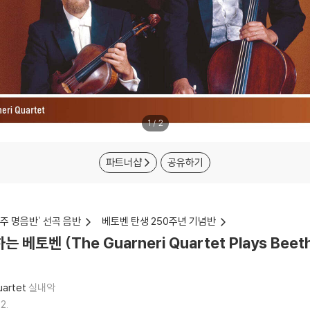
1
/
2
파트너샵
공유하기
명연주 명음반` 선곡 음반
베토벤 탄생 250주년 기념반
토벤 (The Guarneri Quartet Plays Beet
uartet
실내악
2.