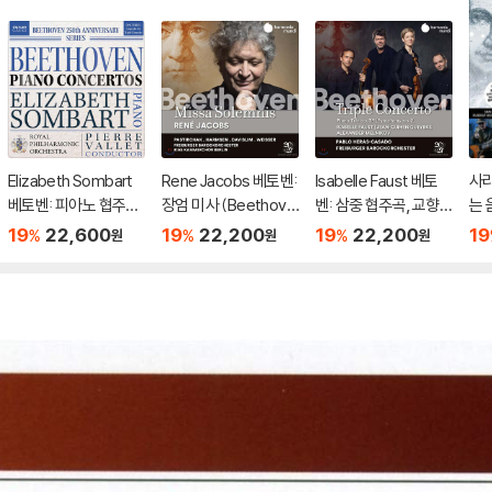
Elizabeth Sombart
Rene Jacobs 베토벤:
Isabelle Faust 베토
사라
베토벤: 피아노 협주곡
장엄 미사 (Beethove
벤: 삼중 협주곡, 교향
는 
5번, 삼중 협주곡 (Bee
n: Missa Solemnis O
곡 2번 (Beethoven:
베
19
22,600
19
22,200
19
22,200
19
%
%
%
원
원
원
thoven: Piano Conc
p.123)
Triple Concerto Op.
(M
ertos)
56, Symphony Op.3
y w
6)
A W
et