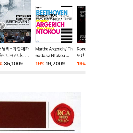
 윌리스과 함께 하
Martha Argerich / Th
Ronald Brautigam 베
Emmanu
음악 다큐멘터리 -
eodosia Ntokou 베
토벤: 피아노 협주곡 전
토벤: 플
토벤이 없었다면?
토벤: 교향곡 6번 [2대
곡집 - 로날드 브라우
내악 작품 
35,100
19
19,700
19
39,100
19
1
%
%
%
%
원
원
원
usic Documentar
의 피아노 연주 버전],
티함
n: for Fl
ith Sarah Willis -
피아노 소나타 17번
orld without Be
hoven?)