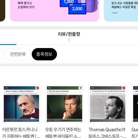
리뷰/한줄평
1
관련분류
품목정보
아르투르 토스카니니
우토 우기가 연주하는
Thomas Quasthoff
Gu
가 지휘하는 베토벤 (A
베토벤 바이올린 소나
토마스 크바스토프 - R
트