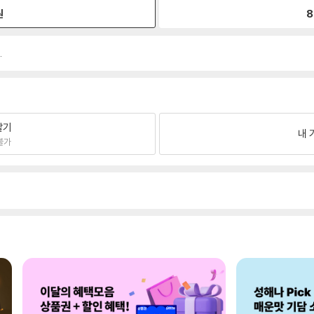
원
8
.
팔기
내 
불가