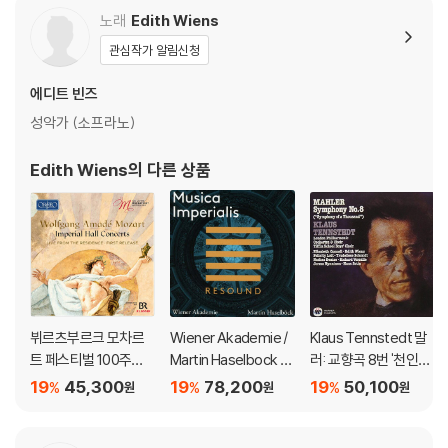
[UHQCD]
노래
Edith Wiens
관심작가 알림신청
에디트 빈즈
성악가 (소프라노)
Edith Wiens
의 다른 상품
뷔르츠부르크 모차르
Wiener Akademie /
Klaus Tennstedt 말
트 페스티벌 100주년
Martin Haselbock 무
러: 교향곡 8번 '천인교
기념 실황 (Mozart - 1
지카 임페리알리스 (M
향곡' (Mahler: Symp
19
45,300
19
78,200
19
50,100
%
%
%
원
원
원
00 Jahre Mozartfes
usica Imperialis)
hony No. 8 'Sympho
t Wurzburg : Imperia
ny of a Thousand')
l Hall Concerts)
클라우스 텐슈테트