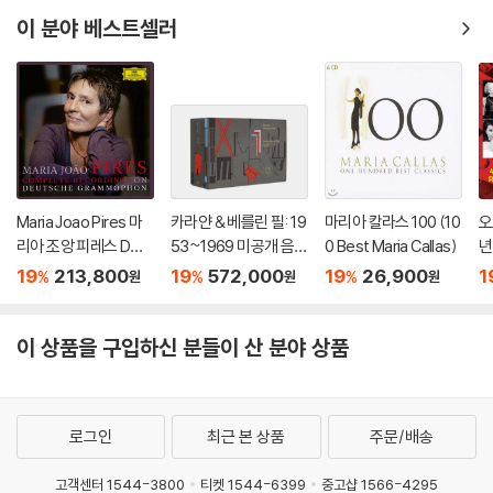
이 분야 베스트셀러
Maria Joao Pires 마
카라얀 & 베를린 필: 19
마리아 칼라스 100 (10
오
리아 조앙 피레스 DG
53~1969 미공개 음원
0 Best Maria Callas)
년
녹음 전집 (Complete
모음집 (Karajan & Be
녹
19
213,800
19
572,000
19
26,900
1
%
%
%
원
원
원
Recordings On Deut
rliner Philharmonike
h 
sche Grammopho
r: Live in Berlin 1953-
n:
n)
1969)
rd
이 상품을 구입하신 분들이 산 분야 상품
로그인
최근 본 상품
주문/배송
고객센터 1544-3800
티켓 1544-6399
중고샵 1566-4295