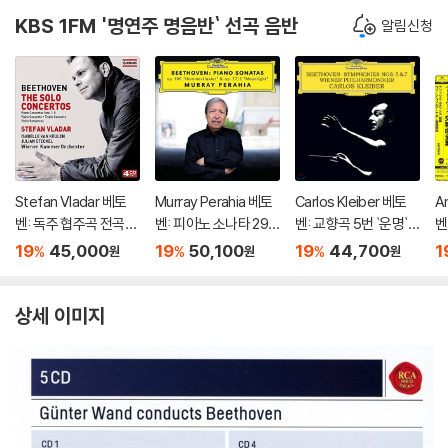
KBS 1FM '명연주 명음반` 선곡 음반
알림신청
Stefan Vladar 베토
Murray Perahia 베토
Carlos Kleiber 베토
A
벤: 독주 협주곡 전곡집
벤: 피아노 소나타 29
벤: 교향곡 5번 `운명`,
벤
(Beethoven:The So
번 '함머클라비어', 14
7번 - 카를로스 클라이
드
19
45,000
19
50,100
19
44,700
1
%
%
%
원
원
원
lo Concertos) 슈테판
번 '월광' (Beethove
버 (Beethoven: Sym
o
블라다르, 빈 캄머오케
n: Piano Sonatas Op.
phonies Op.67, Op.9
m
스트라
106 'Hammerklavier'
2)
상세 이미지
& Op. 27/2 'Moonligh
t')