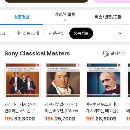
리뷰/한줄평
상품정보
배송/반품/교환
0
스크
아티스트 소개
관련분류
품목정보
Sony Classical Masters
알림신청
과리네리 사중주단이
라르키부델리가 연주
아르투르 토스카니니
우
연주하는 베토벤 (The
하는 베토벤 (L'Archib
가 지휘하는 베토벤 (A
베
Guarneri Quartet Pla
udelli Play Beethove
rturo Toscanini Con
타 
19
33,300
19
25,700
19
28,600
1
%
%
%
원
원
원
ys Beethoven)
n)
ducts Beethoven)
ee
a