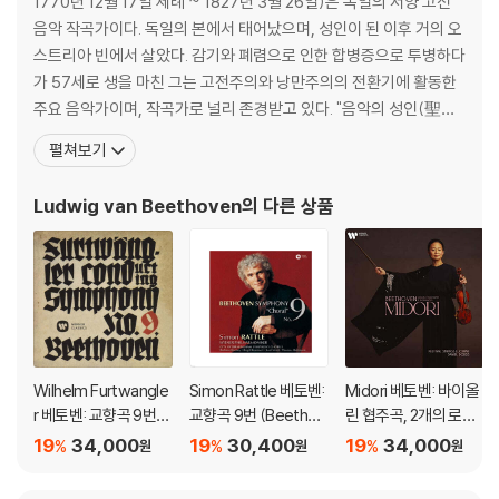
1770년 12월 17일 세례 ~ 1827년 3월 26일)은 독일의 서양 고전
음악 작곡가이다. 독일의 본에서 태어났으며, 성인이 된 이후 거의 오
스트리아 빈에서 살았다. 감기와 폐렴으로 인한 합병증으로 투병하다
가 57세로 생을 마친 그는 고전주의와 낭만주의의 전환기에 활동한
주요 음악가이며, 작곡가로 널리 존경받고 있다. "음악의 성인(聖
人)" 또는 "악성"(樂聖)이라는 별칭으로 불리기도 한다. 가장 잘 알
펼쳐보기
려진 작품으로는 《교향곡 5번》, 《교향곡 6번》, 《교향곡 9번》, 《비창
소나타》, 《월광 소나타》,등이 있다. 베토벤의 조부는 21세의 나이에
Ludwig van Beethoven
의 다른 상품
브라반트 오스트
Wilhelm Furtwangle
Simon Rattle 베토벤:
Midori 베토벤: 바이올
r 베토벤: 교향곡 9번
교향곡 9번 (Beethov
린 협주곡, 2개의 로망
(Beethoven: Symph
en: Symphony No.
스 - 미도리 (Beethov
19
34,000
19
30,400
19
34,000
%
%
%
원
원
원
ony No.9) [UHQCD]
9) [HQCD]
en: Violin Concerto
Op.61, Romances)