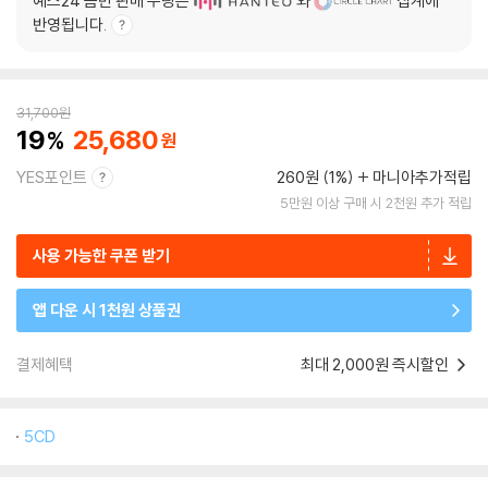
예스24 음반 판매 수량은
와
집계에
반영됩니다.
31,700
원
19
25,680
YES포인트
260원 (1%)
마니아추가적립
5만원 이상 구매 시 2천원 추가 적립
사용 가능한 쿠폰 받기
앱 다운 시 1천원 상품권
결제혜택
최대 2,000원 즉시할인
5CD