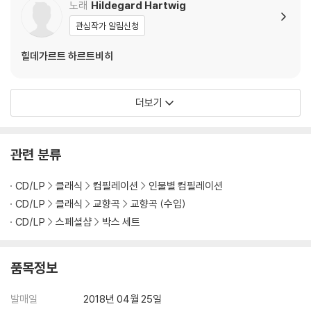
노래
Hildegard Hartwig
관심작가 알림신청
힐데가르트 하르트비히
더보기
관련 분류
CD/LP
클래식
컴필레이션
인물별 컴필레이션
CD/LP
클래식
교향곡
교향곡 (수입)
CD/LP
스페셜샵
박스 세트
품목정보
발매일
2018년 04월 25일