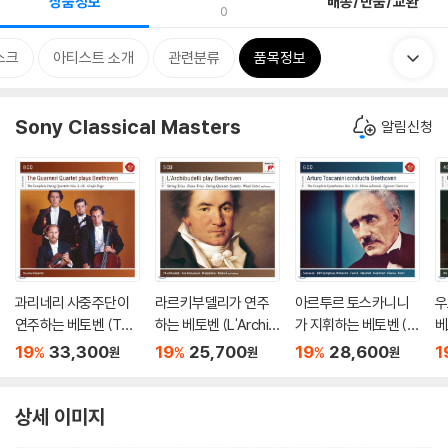
상품정보
배송/반품/교환
0
스크
아티스트 소개
관련분류
품목정보
Sony Classical Masters
알림신청
과리네리 사중주단이
라르키부델리가 연주
아르투르 토스카니니
우
연주하는 베토벤 (The
하는 베토벤 (L'Archib
가 지휘하는 베토벤 (A
베
Guarneri Quartet Pla
udelli Play Beethove
rturo Toscanini Con
타 
19
33,300
19
25,700
19
28,600
1
%
%
%
원
원
원
ys Beethoven)
n)
ducts Beethoven)
ee
a
상세 이미지