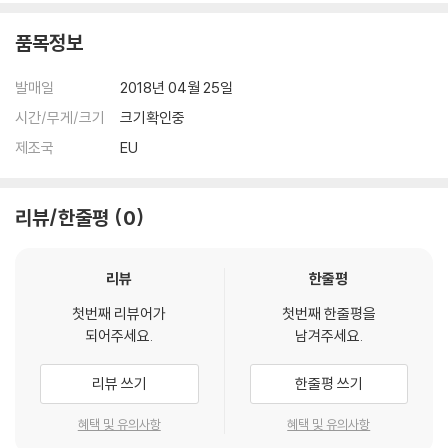
품목정보
발매일
2018년 04월 25일
시간/무게/크기
크기확인중
제조국
EU
리뷰/한줄평
0
리뷰
한줄평
첫번째 리뷰어가
첫번째 한줄평을
되어주세요.
남겨주세요.
리뷰 쓰기
한줄평 쓰기
혜택 및 유의사항
혜택 및 유의사항