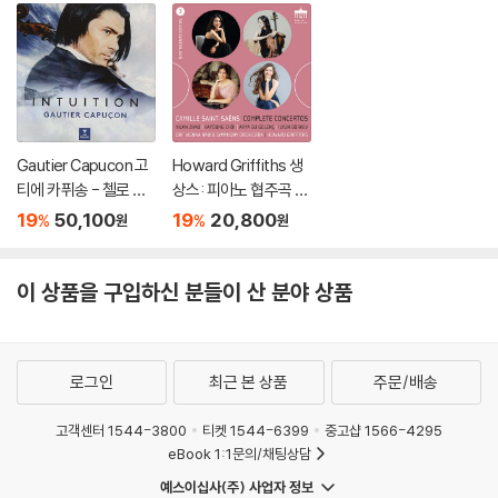
Gautier Capucon 고
Howard Griffiths 생
티에 카퓌송 - 첼로 소
상스: 피아노 협주곡 1
품집 '인투이션' (Intuiti
번, 첼로 협주곡 1번, '동
19
50,100
19
20,800
%
%
원
원
on) [UHQCD]
물의 사육제' (Saint-S
aens: Piano Concert
o No.1, Cello Concer
이 상품을 구입하신 분들이 산 분야 상품
to No.1, Le Carnaval
des Animaux)
로그인
최근 본 상품
주문/배송
고객센터 1544-3800
티켓 1544-6399
중고샵 1566-4295
eBook 1:1문의/채팅상담
예스이십사(주) 사업자 정보