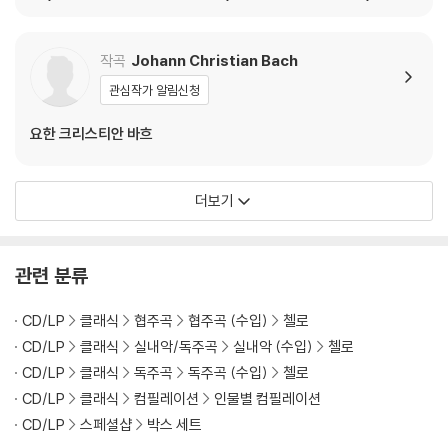
컬러 2LP]
ni: String Quintets V
협주곡 9번 (Haydn: C
ol. 2)
ello Concertos Nos.
1, 2 & Boccherini: Cell
작곡
Johann Christian Bach
o Concerto No.9)
관심작가 알림신청
요한 크리스티안 바흐
더보기
관련 분류
CD/LP
클래식
협주곡
협주곡 (수입)
첼로
CD/LP
클래식
실내악/독주곡
실내악 (수입)
첼로
CD/LP
클래식
독주곡
독주곡 (수입)
첼로
CD/LP
클래식
컴필레이션
인물별 컴필레이션
CD/LP
스페셜샵
박스 세트