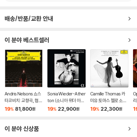
배송/반품/교환 안내
이 분야 베스트셀러
Andris Nelsons 쇼스
Sonia Wieder-Ather
Camille Thomas 카
Op
타코비치: 교향곡, 협주
ton (소니아 위더 아서
미유 토마스 첼로 소품
리
곡 (Shostakovich: S
톤) - 빛 (Or’ (light))
집 (Voice Of Hope)
집 
19
81,800
19
22,900
19
22,300
1
%
%
%
원
원
원
ymphonies, Concer
tos, Lady Macbeth
of Mtsensk District)
이 분야 신상품