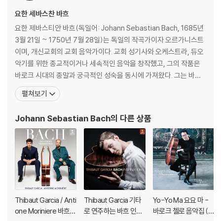
요한 세바스찬 바흐
요한 제바스티안 바흐(독일어: Johann Sebastian Bach, 1685년
3월 21일 ~ 1750년 7월 28일)는 독일의 작곡가이자 오르가니스트
이며, 개신교회의 교회 음악가이다. 교회 성기사와 오케스트라, 듀오
악기를 위한 종교적이거나 세속적인 음악을 창작했고, 그의 작품은
바로크 시대의 종말과 궁극적인 성숙을 동시에 가져왔다. 그는 바로
크 시대의 최후에 위치하는 대가로서, 일반적인 작품은 독일음악의
펼쳐보기
전통에 깊이 뿌리박고 있을 뿐 아니라, 그 위에 이탈리아나 프랑스의
양식을 채택하고 그것들을 융합하여 독자적 개성적인 음악을 창조하
Johann Sebastian Bach
의 다른 상품
였다. 종교적 작품은 기존 구교 음
Thibaut Garcia / Anti
Thibaut Garcia 기타
Yo-Yo Ma 요요 마 -
one Moriniere 바흐:
로 연주하는 바흐 인스
바로크 첼로 음악집 (Si