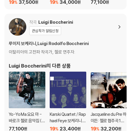
골드베르크 변주곡 (B
퍼레이션 (Bach Inspir
mply Baroque) [청록
19
37,500
19
34,000
77,100
%
%
원
원
원
ach: Goldberg Variat
ations) [UHQCD]
컬러 2LP]
ions) [SACD Hybrid]
작곡
Luigi Boccherini
관심작가 알림신청
루이지 보케리니,Luigi Rodolfo Boccherini
이탈리아의 고전파 작곡가, 첼로 연주자.
Luigi Boccherini
의 다른 상품
Yo-Yo Ma 요요 마 -
Karski Quartet / Rap
Jacqueline du Pre 하
바로크 첼로 음악집 (Si
hael Feye 보케리니:
이든: 첼로 협주곡 1번,
mply Baroque) [청록
현악오중주 (Boccheri
2번 & 보케리니: 첼로
77,100
19
23,400
19
32,200
%
%
원
원
원