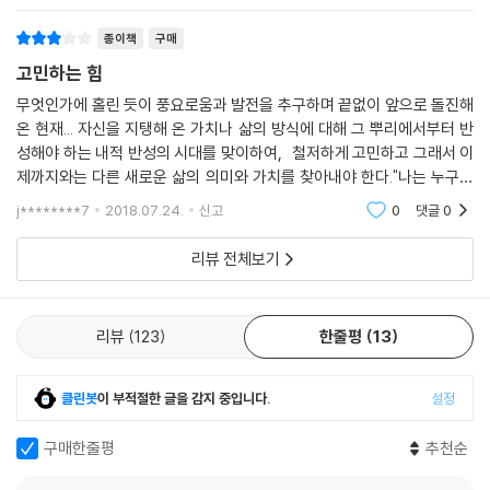
‘돈’은 근대 이후 모든 가치의 변화에도 불구하고 불변의 가치를 지닌 기호
종이책
구매
로 존재해왔다. 소세키와 베버의 시대에 자본을 축적하는 것은 삶의 가장
고민하는 힘
큰 가치로 대두되었고 돈은 무수한 폐해를 낳았다. 오늘날 자본주의는 그
들 시대의 산업자본주의와는 질적으로 다른 금융 기생적 자본주의로 변질
무엇인가에 홀린 듯이 풍요로움과 발전을 추구하며 끝없이 앞으로 돌진해
온 현재... 자신을 지탱해 온 가치나 삶의 방식에 대해 그 뿌리에서부터 반
되었으나, 그 두 사람은 ‘영?이 없는’ 자본가(전문가)나 이에 기생하는 사
성해야 하는 내적 반성의 시대를 맞이하여, 철저하게 고민하고 그래서 이
람들을 문제 삼음으로? 돈의 위험성을 예감했다. 저자는 베버나 소세키처
제까지와는 다른 새로운 삶의 의미와 가치를 찾아내야 한다."나는 누구인
럼 가능한 범위에서 돈을 벌어 쓰고 윤리를 고민하면서 자본의 논리 위에
가, 돈이 세계의 전부인가, 안다는 것은 무엇일까, 청춘은 아름다운가, 믿
서 중심을 잡자고 말한다.
j********7
2018.07.24.
신고
0
댓글
0
는 사람은 구원
리뷰 전체보기
나는 아무 주저 없이 “검약은 미덕이다”라고 말할 자신이 없습니다. 나카
노 고지(中野孝次) 씨의 『청빈의 사상』이라는 책도 있지만, 오늘날 ‘청
빈’에서 그 어떤 문화가 생기기는 힘듭니다. ‘가난하다’는 것에 어떤 가치가
리뷰
123
한줄평
13
있다고 생각하는 사람은 없을 것입니다. 이제는 『현자의 선물』과 같은 아
름다운 이야기가 나오지도 않을 것이며, 『우동 한 그릇』을 읽어도 현대의
우리는 곧바로 감동을 느낄 수 없습니다. --- p.61
클린봇
이 부적절한 글을 감지 중입니다.
설정
3장 제대로 안다는 것은 무엇일까?
구매한줄평
추천순
인간의 지성은 학식이나 교양과 더불어 협조성과 도덕관을 갖춘 종합적인