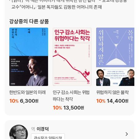
[읽다]
“이 책은 어머니가 내게 위탁한 유언 같다” - 도쿄대 강상중
교수『어머니』: 일본 독자들도 감동한 어머니의 존재
강상중
의 다른 상품
한반도와 일본의 미래
인구 감소 사회는 위험
위험하지 않은 몰락
하다는 착각
10
6,300
10
14,400
%
%
원
원
10
13,500
%
원
역
이경덕
관심작가 알림신청