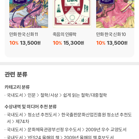
만화 한국 신화 11
죽음의 인류학
만화 한국 신화 10
10
13,500
10
15,300
10
13,500
%
%
%
원
원
원
관련 분류
카테고리 분류
국내도서
인문
철학/사상
쉽게 읽는 철학/대중철학
수상내역 및 미디어 추천 분류
국내도서
청소년 추천도서
한국출판문화산업진흥원 청소년 추천도
서
제74차
국내도서
문화체육관광부선정 우수도서
2009년 우수 교양도서
국내도서
YES24 올해의 책
2009년 올해의 책 후보도서