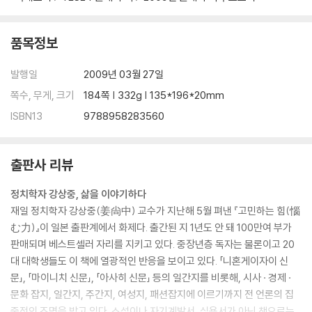
품목정보
발행일
2009년 03월 27일
쪽수, 무게, 크기
184쪽 | 332g | 135*196*20mm
ISBN13
9788958283560
출판사 리뷰
정치학자 강상중, 삶을 이야기하다
재일 정치학자 강상중(姜尙中) 교수가 지난해 5월 펴낸 『고민하는 힘(惱
む力)』이 일본 출판계에서 화제다. 출간된 지 1년도 안 돼 100만여 부가
판매되며 베스트셀러 자리를 지키고 있다. 중장년층 독자는 물론이고 20
대 대학생들도 이 책에 열광적인 반응을 보이고 있다. 「니혼게이자이 신
문」, 「마이니치 신문」, 「아사히 신문」 등의 일간지를 비롯해, 시사 · 경제 ·
문화 잡지, 일간지, 주간지, 여성지, 패션잡지에 이르기까지 전 언론의 집
중적인 조명을 받고 있다. 소설이나 자기계발서, 실용서가 아닌 책으로는