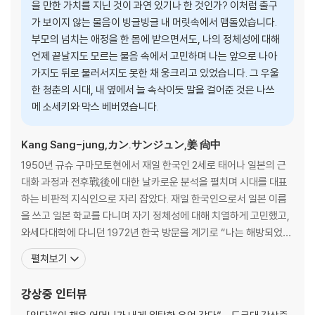
을 만한 가치를 지닌 것이 과연 있기나 한 것인가? 이처럼 출구
가 보이지 않는 물음이 빙글빙글 내 머릿속에서 맴돌았습니다.
부모의 넘치는 애정을 한 몸에 받으면서도, 나의 정체성에 대해
언제 끝날지도 모르는 물음 속에서 고민하며 나는 앞으로 나아
가지도 뒤로 물러서지도 못한 채 웅크리고 있었습니다. 그 우울
한 청춘의 시대, 내 옆에서 늘 속삭이듯 말을 걸어준 것은 나쓰
메 소세키와 막스 베버였습니다.
Kang Sang-jung,カン.サンジュン,姜 尙中
1950년 규슈 구마모토현에서 재일 한국인 2세로 태어나 일본의 근
대화 과정과 전후戰後에 대한 날카로운 분석을 펼치며 시대를 대표
하는 비판적 지식인으로 자리 잡았다. 재일 한국인으로서 일본 이름
을 쓰고 일본 학교를 다니며 자기 정체성에 대해 치열하게 고민했고,
와세다대학에 다니던 1972년 한국 방문을 계기로 “나는 해방되었
다”라고 할 만큼 자신의 존재를 새롭게 인식하게 되었다. 이후 일본
펼쳐보기
이름을 버리고 ‘강상중’이라는 본명을 쓰기 시작했다. 뉘른베르크대
학에서 베버와 푸코, 사이드를 파고들며 정치학과 정치사상사를 전
강상중
인터뷰
공했다. 재일 한국인 최초로 도쿄대학 정교수가 되었고,