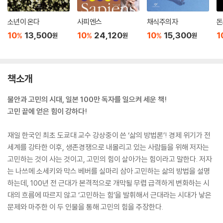
소년이 온다
사피엔스
채식주의자
돈
10
13,500
10
24,120
10
15,300
1
%
%
%
원
원
원
책소개
불안과 고민의 시대, 일본 100만 독자를 일으켜 세운 책!
고민 끝에 얻은 힘이 강하다!
재일 한국인 최초 도쿄대 교수 강상중이 쓴 ‘삶의 방법론’! 경제 위기가 전
세계를 강타한 이후, 생존경쟁으로 내몰리고 있는 사람들을 위해 저자는
고민하는 것이 사는 것이고, 고민의 힘이 살아가는 힘이라고 말한다. 저자
는 나쓰메 소세키와 막스 베버를 실마리 삼아 고민하는 삶의 방법을 설명
하는데, 100년 전 근대가 본격적으로 개막될 무렵 급격하게 변화하는 시
대의 흐름에 따르지 않고 ‘고민하는 힘’을 발휘해서 근대라는 시대가 낳은
문제와 마주한 이 두 인물을 통해 고민의 힘을 주장한다.