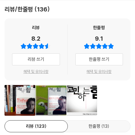
이 책은 나쓰메 소세키와 막스 베버를 실마리 삼아 고민하는 삶의 방법을
자신의 키에 맞는 자기다운 인생을 살고 나름대로의 고민을 거듭한다. 이
리뷰/한줄평
136
말한다. 100년 전 근대가 본격적으로 개막될 무렵 활동한 나쓰메 소세키와
책은 이 한 마디로 집약된다. 자신의 키를 찾아낼 곳은 게임과 같이 혼자만
막스 베버는 급격하게 변화하는 시대의 흐름에 따르지 않고 ‘고민하는
잘난 세계도 가상현실도 아니다. 타인과의 관계에서 스스로 자신의 자리를
힘’을 발휘해서 근대라는 시대가 낳은 문제와 마주했다. 저자는 그들이 살
찾는 사회다.
리뷰
한줄평
았던 제국주의 시대와 오늘날의 세계화 시대를 비교하면서, 급격한 외부적
니혼게이자이 신문
8.2
9.1
변화가 개인의 삶에 결정적인 영향을 끼치고 그 결과 개인은 점차 소외되
고 고립되어간다는 점에서 두 시대가 유사하다고 말한다. 거대한 변화의
흐름 속에서 인간답게 살아가기 위해 고민했던 이 두 사람에게서 자아와
리뷰 쓰기
한줄평 쓰기
자유, 일, 사랑, 돈 등 삶의 다양한 국면이 지닌 의미를 고민하면서 살아가
는 법을 배워보자.
혜택 및 유의사항
혜택 및 유의사항
주요 내용
이 책은 현재 우리 삶에 고민을 불러오는 가장 큰 요인으로 세계화를 들고
있다. 세계화는 개인에게 살아남기 위해서는 특정한 삶의 방식을 가져야만
한다고 강요하는데, 이 변화의 흐름에서 정작 개인들은 과거보다 행복한
삶을 누리기보다는 소외와 고립, 경제적?사회적 격차를 겪고 있다. 이러한
현실이 야기하는 고민에서 어떻게 벗어날 것인지, 또는 이 고민과 함께 어
리뷰
123
한줄평
13
떻게 살아가야 하는지를 아홉 가지 질문을 통해 살펴보자.