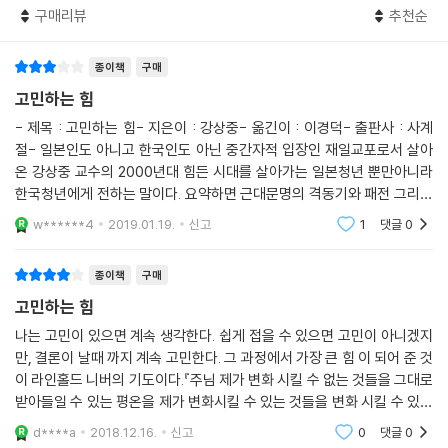
구매리뷰
추천순
1장 나는 누구인가?
‘나는 누구인가’라는 질문과 연관되는 ‘자아’는 자기 속에만 갇혀 자기만 생
종이책
구매
각하는 ‘자기중심주의’와는 다르다. 근대 철학에서 ‘자아’는 다른 사람과의
고민하는 힘
구별이나 대립 등 ‘타자’의 존재를 바탕으로 발견되었다. 개인주의의 시대
- 제목 : 고민하는 힘- 지은이 : 강상중- 옮긴이 : 이경덕- 출판사 : 사계
인 근대 이후 비대해진 자아는 사회의 해체를 초래하기도 했다. ‘자아’는 타
절- 일본인도 아니고 한국인도 아닌 중간자적 입장인 재일교포로서 살아
자와의 관계에서만 성립되는 것이다. 저자는 재일 한국인으로서 정체성의
온 강상중 교수의 2000년대 힘든 시대를 살아가는 일본청년 뿐만아니라
혼란을 느끼다가 한국을 방문한 후 새로운 자기 인식을 갖게 된 자신의 경
한국청년에게 전하는 말이다. 요약하면 근대문명의 격동기와 패전 그리고
험과, 자아에 사로잡혀 관계에 좌절하는 소세키 소설 속 인물들을 예로 들
다시 부흥기를 거쳐온 일본사회에서 경제적 침체기를 겪고 있는 현시대는
w******4
2019.01.19.
신고
1
댓글
0
어 설명한다. 저자는 자신에 대해 진지하게 고민하고 마침내 타자와 진지
힘든 시대이다. 그렇
하게 마주함으로써 진정한 자아를 찾을 수 있다고 말한다.
종이책
구매
나는 이런 경험을 바탕으로 자아는 타자와의 ‘상호 인정’에 의한 산물이라
고민하는 힘
고 말하고 싶습니다. 그리고 중요한 것은 인정을 받기 위해서는 자기를 타
나는 고민이 있으면 계속 생각한다. 쉽게 접을 수 있으면 고민이 아니겠지
자에 대해 던질 필요가 있다는 점입니다. 나는 타자와 상호 인정을 하지 않
만, 결론이 날때 까지 계속 고민한다. 그 과정에서 가장 큰 힘 이 되어 준 것
는 일방적인 자아가 존재할 수 없다는 것을 실감하고 있습니다. 확실하게
이 라인홀드 니버의 기도이다.『주님 제가 변화 시킬 수 없는 것들을 그대로
말하면 타자를 배제한 자아는 존재하지 않습니다. --- p.41
받아들일 수 있는 평온을 제가 변화시킬 수 있는 것들을 변화 시킬 수 있는
용기를그리고 그 둘의 차이를 분별할 수 있는 지혜를 저에게 주시옵소서 』
d****a
2018.12.16.
신고
0
댓글
0
만약
2장 돈이 세계의 전부인가?