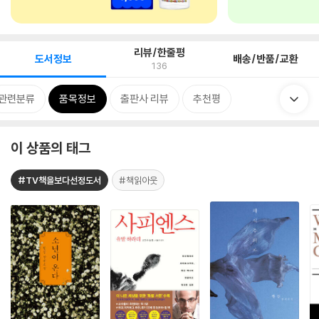
리뷰/한줄평
도서정보
배송/반품/교환
136
관련분류
품목정보
출판사 리뷰
추천평
이 상품의 태그
#TV책을보다선정도서
#책읽아웃