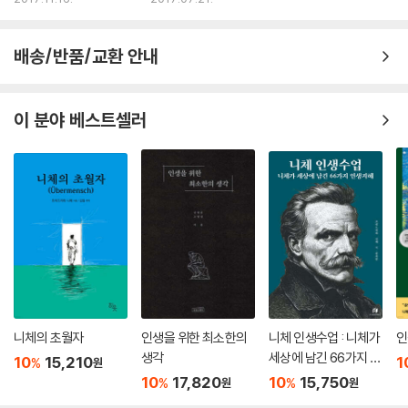
인생이란 자기가 어떻게 해야 하는지를 선택해야만 하는 순간들의 집적이
배송/반품/교환 안내
며, 그것을 초월하기 위해서는 무엇인가를 믿고 해답을 발견하는 수밖에
없습니다. 살아 있는 몸을 가지고 있기 때문에 어떻게 해야 좋을지 모르고
쩔쩔매는 일도 있겠지요. 예를 들면 누군가를 사랑할 때 어떤 관계를 선택
이 분야 베스트셀러
해야 할지, 상대에 대한 기분을 알 수 없게 되었을 때 어떻게 해야 할지, 아
이를 낳아야 하는지 낳지 말아야 하는지, 쓰라린 경험을 하게 될 때 어떻게
극복해야 할지, 불치병에 걸렸을 때 어떻게 죽음과 마주할 것인지……. ---
p.103
6장 무엇을 위해 일을 하는가?
일을 하는 이유 가운데 가장 큰 이유는 아마도 먹고살기 위해서일 것이다.
그러면 먹고살 수 있는 여유가 있다면 일을 하지 않게 될까? 생존이 목적이
아닌 노동, 이른바 ‘신성한 노동’ 개념은 사라지고, 19세기 말 이후 직업이
전문화, 세분화되는 과정에서 ‘영혼이 없는 전문가’, 곧 일만 하는 ‘기계’가
니체의 초월자
인생을 위한 최소한의
니체 인생수업 : 니체가
인
생겨난다. 그럼에도 저자는 먹고사는 문제가 해결되더라도 일을 해야 한다
생각
세상에 남긴 66가지 인
10
15,210
1
%
원
고 주장한다. 왜냐하면 노동은 사회 속에서 자신의 존재를 인정받는 수단
생지혜 (리커버 에디
10
17,820
10
15,750
%
%
원
원
이며, 자기가 자기로 살아가기 위해, 사회 속에서 살고 있다는 것을 느끼기
션)