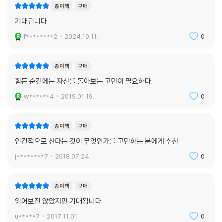
능력이다. 그러나 과학기술의 발전과 함께 지성은 분할되어 일부만이 비대
종이책
구매
해졌다. 베버는 이러한 현상에 주목하여 조화롭고 종합적인 지성 획득이
기대됩니다
불가능할 것임을 전망했다. 현대 사회에 정보와 지식은 엄청난 속도와 양
f********2
2024.10.11.
0
으로 생산, 유통되고 있지만, 그 정보의 질은 인간 중심적이고 단편적인 것
에 불과하다. 저자는 우리의 지성이 어떤 이유로 존재하며, 우리는 어떤 사
회를 지향해야 하는지를 생각해보고, 과거에 인간이 지녔던 자연에 대한
종이책
구매
감수성과 지식?기술에 대한 신체적 감각을 되살리자고 주장한다.
힘든 순간에는 자신를 돌아보는 고민이 필요하다.
w******4
2019.01.19.
0
물론 ‘무엇이든 알고 있는 박식한 사람’은 훌륭하다고 생각합니다. 그렇지
만 나는 본래 ‘박식한 사람’, ‘정보통’과 ‘지성’은 엄격하게 구분된다고 생각
합니다. ‘알고 있다(know)’와 ‘사고하다(think)’는 다릅니다. ‘정보(infor
종이책
구매
mation)’와 ‘지성(intelligence)’은 같지 않습니다. --- p.65
인간적으로 산다는 것이 무엇인가를 고민하는 분에게 추천
j********7
2018.07.24.
0
4장 청춘은 아름다운가?
청춘은 비단 인생의 한 시기를 말하는 것이 아니다. 저자는 청춘의 의미를
한 점 의혹도 없을 때까지 본질의 의미를 묻는 것이라고 풀이한다. 해답을
종이책
구매
쉽게 찾을 수 없는 물음을 가지고 고민하다 보면 좌절이나 당혹감을 맛볼
읽어보진 않았지만 기대됩니다
지도 모르지만, 고뇌 없는 청춘은 ‘바싹 마른 건조한 청춘’, 즉 반드시 겪고
u*****7
2017.11.01.
0
넘어서야 할 인생의 고비를 지나치고 늙어버리는 것과 같다. 청춘의 방황