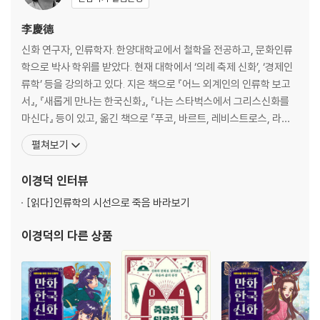
李慶德
신화 연구자, 인류학자. 한양대학교에서 철학을 전공하고, 문화인류
학으로 박사 학위를 받았다. 현재 대학에서 ‘의례 축제 신화’, ‘경제인
류학’ 등을 강의하고 있다. 지은 책으로 『어느 외계인의 인류학 보고
서』, 『새롭게 만나는 한국신화』, 『나는 스타벅스에서 그리스신화를
마신다』 등이 있고, 옮긴 책으로 『푸코, 바르트, 레비스트로스, 라캉
쉽게 읽기』, 『그리스인 이야기』 등이 있으며, 『만화 한국 신화』 시리
펼쳐보기
즈를 기획했다. 문화인류학은 고대부터 미래 인류까지 인간 문화의
다양성을 연구하는 학문이다. 『0시의 인류학 탐험』은 지구에서 살아
이경덕
인터뷰
가는 사람들의 문화와 생활을 즐겁
[읽다]
인류학의 시선으로 죽음 바라보기
이경덕
의 다른 상품