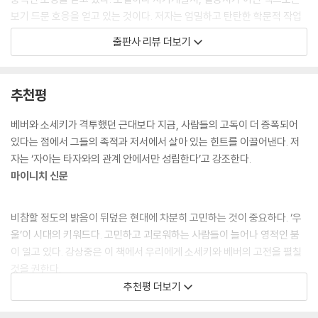
보기 드문 호응을 얻고 있는 것이다. 저자는 엄밀하고 탄탄한 학문적 작업
과 사회적인 발언으로 일본 사회과학계와 언론에서 큰 주목을 받는 비판적
출판사 리뷰 더보기
지식인 가운데 한 명이다. 이 책은 그가 예리한 학자로서가 아니라 인생의
선배이자 조언자로서 삶에 대해 이야기한 최초의 책이다.
추천평
고민 끝에 얻은 힘이 강하다!
경제 위기가 전 세계를 강타한 지난해 이후, 고용 불안과 취약한 사회안전
베버와 소세키가 격투했던 근대보다 지금, 사람들의 고독이 더 증폭되어
망으로 인해 사람들은 생존경쟁으로 내몰리고 있고, 그로 인한 고민과 시
있다는 점에서 그들의 족적과 저서에서 살아 있는 힌트를 이끌어낸다. 저
름은 깊어가고 있다. 이런 상황에서 쏟아져 나오는 책들은 더 극심해진 생
자는 ‘자아는 타자와의 관계 안에서만 성립한다’고 강조한다.
존경쟁에서 살아남는 기술을 강조하거나, 감성을 자극해 심리적 위안을 주
마이니치 신문
는 데 치중하고 있다. 이 두 가지 탈출구로 나갈 수 없는 사람들에게 이 책
은 고민하는 것이 사는 것이고, 고민의 힘이 살아가는 힘이라고 말한다. 일
비참할 정도의 밝음이 뒤덮은 현대에 차분히 고민하는 것이 중요하다. ‘우
본 독자들은 진지하고 치열한 고민이야말로 이 어려운 시대를 잘 살아가는
울’이 시대의 키워드다. 고민하고 괴로워하는 사람들이 늘어나 영적인 붐
방법이라는 이 책의 메시지에 열광적으로 반응하고 있다. 경제적·사회적
이 일고 있다. 강상중은 이 책에서 우리에게 소세키와 베버의 고전을 펼칠
시스템이 일본보다 훨씬 열악하고, 진지한 성찰보다는 속도전에 휩쓸리고
것을 권한다.
있는 우리 사회에 이 책은 고민하는 삶의 가치를 일깨워줄 것이다.
주간 아사히
추천평 더보기
고민의 달인, 소세키와 베버에게서 배우는 살아가는 방법