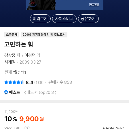
미리보기
사이즈비교
공유하기
소득공제
2009 제7회 올해의 책 후보도서
고민하는 힘
강상중
저
이경덕
역
사계절
2009.03.27.
원제
惱む力
8.4
판매지수
858
136
베스트
국내도서 top20 3주
11,000
원
10
9,900
YES포인트
550원 (5%)