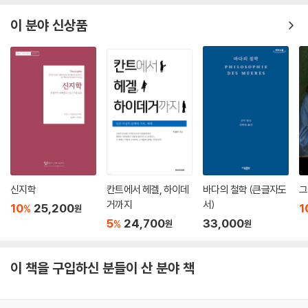
위해 필요하기 때문이다.
이 분야 신상품
그래서 나는 ‘사람은 왜 일을 해야 하는가’라는 물음에 대한 대답으로 ‘타자
로부터의 배려’ 그리고 ‘타자에 대한 배려’라고 말하겠습니다. 그것이 없다
면 일하는 의미가 있을 수 없습니다. 그 일이 그 사람에? 보람이 있는지 없
는지, 그의 꿈을 실현시켜 줄지 그렇지 않을지는 다음 단계의 이야기입니
다. 그리고 한마디를 덧붙이면, 이 배려라는 ‘인정의 눈길’은 가족이 아니라
사회적인 타자로부터 받아야 할 필요가 있다고 생각합니다. --- p.118
7장 변하지 않는 사랑이 있을까?
사랑에 대한 수많은 이야기들이 넘쳐나지만 사랑에 대한 진정한 논의는 없
는 요즘 현실에 대해, 저자는 사랑하는 자유를 얻게 되었지만 오히려 사랑
신지학
칸트에서 헤겔, 하이데
바다의 철학 (큰글자도
그
으로부터 멀어지는 아이러니를 발견한다. 한에는 순애보적인 사랑에 대한
거까지
서)
10
25,200
1
%
원
열망이 있는가 하면, 또 다른 에는 상대방의 외적 조건을 주요 척도로 삼는
5
24,700
33,000
%
원
원
사랑의 형태도 있다. 이는 행복해지기 위해 사랑을 하는 세태에서 비롯하
는데, 이 경우 사랑은 또 다른 사랑으로 언제든지 대체될 수 있고 진정한 사
이 책을 구입하신 분들이 산 분야 책
랑을 찾으려는 극단적인 행동으로 이어질 수도 있다. 저자는 사랑이란 끊
임없는 상호작용의 결과라고 말한다. 사랑에는 정해진 모습이 있는 것이
아니라서, 권태기의 부부라 해도 그들 사이에 사랑이 없는 것은 아니다. 각