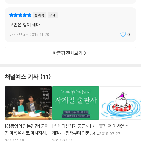
을 겪지 않고 별다른 고통 없이 목표한 바를 이룬 인생은 공허함을 느끼게
할 것이다. 청춘은 좌절이 있기 때문에 아름답고 실패가 있기 때문에 좋은
종이책
구매
시기다.
고민은 힘이 세다
우리 모두의 인생 속에 반드시 존재하는 ‘청춘’을 알지도 못하고 끝을 내거
v*****u
2015.11.20.
0
나 그 소중한 청춘을 매일 한 장씩 떼어서 버리는 것, 그것은 불행이 아닐까
요? 그렇게 살다가 10년 후에 자기 삶을 돌아보면 거기에는 삭막함만이 남
한줄평 전체보기
아 있을 것입니다. --- pp.88∼89
5장 믿는 사람은 구원받을 수 있을까?
채널예스 기사
11
현대 사회에서 종교란 무엇일까? 근대 이전에는 개인이 속한 공동체의 종
교가 곧 자신의 종교가 되었다. 따라서 내가 무엇을 믿을 것인가 하는 물음
자체가 생길 수 없었다. 그러나 과학과 합리주의의 영향으로 종교의 권위
가 상대화된 근대 이후 개인은 종교적 자유를 누리게 되었다. 더구나 개인
주의는 자신만을 믿을 수밖에 없는 ‘일인 종교’의 시대를 열었다. 베버나 소
세키와 같이 자신의 지성만을 믿으면서 자기와 끝없이 싸우며 살아갈 수밖
에 없는 것이다. 따라서 현대인에게 믿는다는 일은 스스로 확신할 수 있는
[김동영의 읽는인간] 굳어
[스테디셀러가 궁금해] 사
휴가 땐 이 책을~
것을 깨달을 때까지 고민을 계속하거나 분별력을 키워야만 가능한, 외롭고
진 마음을 시로 마사지하자
계절: 그림책부터 인문, 청
2015.07.27.
(G. 김지수 기자)
소년 도서까지
도 힘든 일이다.
2017.11.16.
2017.07.21.