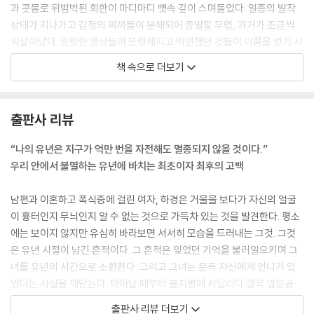
과 콧물로 뒤범벅된 회한이 마디마디 뼛속 깊이 스며들었다. 일종의 발작
상태가 지나가고 감정의 찌끼들이 분해되어 증발할 무렵, 과거가 조금씩
되살아났다. 흐릿한 영상들이 또렷해지고 막연했던 것들이 이름을 얻기 시
작했다. 과거는 한꺼번에 복원되지 않는다. 서서히 현재의 수면 위로 겹쳐
책 속으로 더보기
서 떠오른다. --- p.16
언니는 말이 없었다.
출판사 리뷰
기침을 하고 가래를 뱉고 숨을 몰아쉴 뿐. 입안에 음식을 넣고 씹을 때도,
산더미 같은 조제약을 삼킬 때도 언니는 소리를 내지 않았다. 약동하는 나
“나의 유년은 지구가 억만 번을 자전해도 멸종되지 않을 것이다.”
의 육체는 꺼져가는 생명의 탄식을 듣지 못했다. 새벽녘에 오줌이 마려워
우리 안에서 불멸하는 유년에 바치는 최초이자 최후의 고백
깨어나면 옆에 가쁜 숨소리가 있었겠지만, 언니의 허약한 폐와 목구멍에서
새어나오는 불규칙한 소리들을 방구석에 처박힌 고장난 라디오의 소음인
남편과 이혼하고 폭식증에 걸린 여자, 하경은 거울을 보다가 자신의 얼굴
양 나는 무심히 지나쳤다.
이 흉터인지 무늬인지 알 수 없는 것으로 가득차 있는 것을 발견한다. 평소
언니는 자신의 감정을 표현하지 않았다.
에는 보이지 않지만 유심히 바라보면 서서히 모습을 드러내는 그것. 그것
언니는 웃지 않았다. 울지 않았다. 아프다고 투정하지도 않았다. 무얼 사달
은 유년 시절이 남긴 흔적이다. 그 흔적은 잊었던 기억을 불러일으키며 그
라고 떼쓴 적도 없다. “너 이거 먹을래?” 엄마가 음식을 코앞에 들이댈 때
녀를 유년의 시간으로 소환한다. 그리고 그녀는 문득 자신에게 언니가 있
도 말없이 끄덕이거나, 싫으면 고개를 돌렸다. 인내하며 언니는 그냥 존재
었다는 사실을 깨닫는다. 태어날 때부터 불치병에 시달리다 결국 열일곱
했다. --- p.49~50
나이에 미국에서 세상을 떠난 언니. 하경은 언니가 죽은 이후 마치 그녀가
출판사 리뷰 더보기