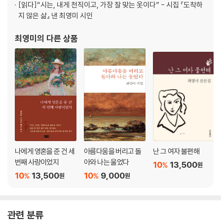
[읽다]
“시는, 내게 천직이고, 가장 잘 맞는 옷이다” - 시집 『도착하
지 않은 삶』 낸 최영미 시인
최영미
의 다른 상품
나에게 영혼을 준 건 세
아름다움을 버리고 돌
난 그 여자 불편해
번째 사랑이었지
아와 나는 울었다
10
13,500
%
원
10
13,500
10
9,000
%
%
원
원
관련 분류