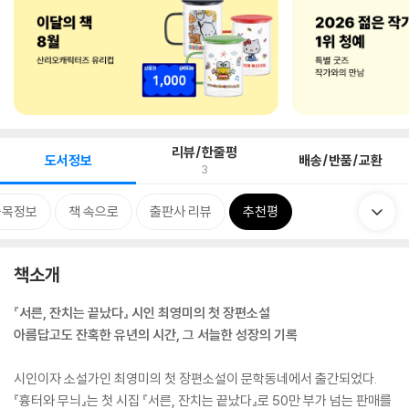
리뷰/한줄평
도서정보
배송/반품/교환
3
품목정보
책 속으로
출판사 리뷰
추천평
책소개
『서른, 잔치는 끝났다』 시인 최영미의 첫 장편소설
아름답고도 잔혹한 유년의 시간, 그 서늘한 성장의 기록
시인이자 소설가인 최영미의 첫 장편소설이 문학동네에서 출간되었다.
『흉터와 무늬』는 첫 시집 『서른, 잔치는 끝났다』로 50만 부가 넘는 판매를