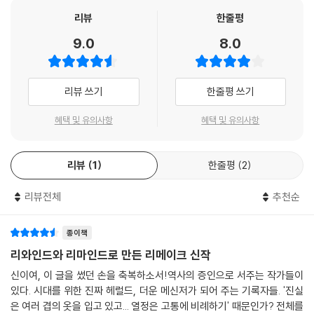
사십 해의 비바람에 상처의 톱날이 무디어졌다. 어느덧 하나둘 늘어난 잔
뒤 미국으로 입양이 되도록 하는 계획이었고, 그것은 현실이 되어 곧 언니
-김용택(시인)
리뷰
한줄평
주름에 묻히는 손톱자국이 때로 아쉬우니?감추고 싶었던 흉터가 지금은
는 미국으로 향한다. 그러나 얼마 후 수술에 실패한 언니는 화장되어 한줌
뭇 얼굴들 속에서 번쩍, 나를 알아보는 무늬가 되었다. 어디에서건 나를 드
9.0
8.0
의 재로 가족에게 돌아온다.
러내는 서명처럼.
흉터가 무늬가 되도록 나는 사랑하고 싸웠다.
방송작가로 살고 있는 현재의 하경은 언니에 대한 기억을 되찾은 후 그녀
--- p.401
리뷰 쓰기
한줄평 쓰기
의 죽음에 의문을 품기 시작하고, 언니가 어떤 과정을 거쳐 죽음에 이르게
되었는지 추적해나가기 시작한다.
혜택 및 유의사항
혜택 및 유의사항
“나는 미래를 믿지 않는다. 내가 믿는 건 차라리 과거이다.”
유년의 상처는 흉터로 남고, 흉터는 나를 이루는 무늬가 된다
리뷰
1
한줄평
2
하경은 언니의 죽음의 진실을 추적해나가다 뜻밖의 사실을 맞닥뜨린다. 언
리뷰전체
추천순
니가 처음부터 미국에 가지 않았을지도 모른다는 의심이 고개를 들고, 하
경은 혼란에 빠진다. 그리고 그녀를 더욱 혼란스럽게 하는 것은 동생들과
종이책
엄마의 증언이다. 그녀는 자신이 언니를 때린 적이 있다는 사실, 그리고 그
리와인드와 리마인드로 만든 리메이크 신작
림자 속에 갇혀 숨죽인 채 죽음을 향해 나아가기만 한 줄 알았던 언니에게
신이여, 이 글을 썼던 손을 축복하소서!역사의 증인으로 서주는 작가들이
도 그녀의 삶이 있었다는 사실을 깨닫게 된다. 그리고 자신의 얼굴에 새겨
있다. 시대를 위한 진짜 헤럴드, 더운 메신저가 되어 주는 기록자들. '진실
진 상처들은 언니의 손톱자국이었고, 그것은 자신에 대한 언니의 저항이기
은 여러 겹의 옷을 입고 있고... 열정은 고통에 비례하기' 때문인가? 전체를
도 했지만 삶에 대한 투쟁이기도 했다는 사실을.