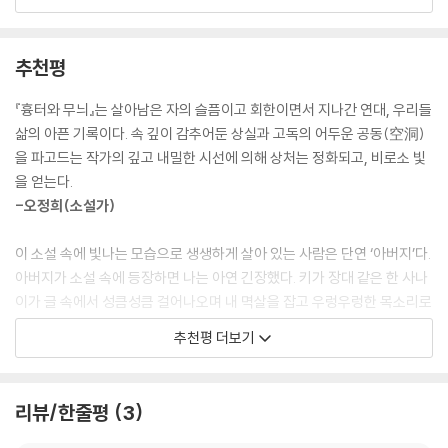
처음부터 세상에 존재하지 않았던 것처럼 그녀를 완전히 잊고 살아왔다는
가난한 집에선 뭘 감추기가 어려운 법이다. 한 방에서 부대끼니 사랑도 증
사실을 불현듯 깨닫는다.
오도 숨을 구석이 없다. 병적으로 정직했던 엄마는 자식들에 대한 애증을
추천평
감추지 않았다. 이쁜 미경은 엄마의 보물이었고, 공부 잘하는 나는 아버지
하경은 권위적인 아버지와 순종적인 어머니 아래에서 세 자매와 함께 자란
의 자랑이었다. “미경이는 미스코리아 내보내고 하경이는 외교관 만들어
다. 아버지 정일도는 박정희 정권에 반대한 쿠데타인 ‘반혁명 사건’에 가담
『흉터와 무늬』는 살아남은 자의 슬픔이고 회한이면서 지나간 연대, 우리들
야지.” 부모의 관심을 끌려는 치열한 경쟁에서 언니와 막내는 뒷전으로 밀
한 유일한 민간인으로, 감옥에서 나온 뒤 일정한 직장 없이 사회의 변방을
삶의 아픈 기록이다. 속 깊이 감추어둔 상실과 고독의 어두운 공동(空洞)
려났다. 아이들은 우애를 배우기 전에 질투와 경쟁부터 배운다.
떠돈다. 그는 조금만 심사가 뒤틀려도 밥상을 뒤엎어 가족 모두를 숨죽이
을 파고드는 작가의 깊고 내밀한 시선에 의해 상처는 정화되고, 비로소 빛
우리집은 한시도 조용할 날이 없었다. 아이들끼리, 어른들끼리, 아이들과
게 만든다. 정일도의 삶은 현대사와 맞물리며 가파르게 오르내린다. 하경
을 얻는다.
어른들 간에 크고 작은 다툼으로 날이 샜다. 비 오는 날이면 우산살이 덜 부
네 가족의 삶은 그런 아버지와 함께, 옥수수죽과 깍두기로 하루하루를 지
-오정희(소설가)
러진 우산을 차지하려 신경전을 벌였고, 아침밥을 먹고 먼저 성한 우산을
낼 정도로 가난한 환경에서 평창동의 2층 양옥으로, 큰 폭으로 요동친다.
집고 나가는 사람이 임자였다. 구멍이 뚫리지 않은 양말을 서로 자기 것이
그 가족 안에서 하경 역시 감정의 풍랑을 겪으며 성장해간다.
이 소설 속에 빛나는 모습으로 생생하게 살아 있는 사람은 단연 ‘아버지’다.
라 우기며 잡아당겼다. 우리는 싸울 거리가 없으면 일부러 만들어서라도
아버지가 소설 속에 등장하면 나는 아연 긴장했다. 키가 장대 같은 한 사나
싸웠다. --- p.132
하지만 그곳에서 언니는 늘 숨죽이고 있는 존재다. 언니는 침묵 속에 살며,
이가 글 속에서 성큼성큼 걸어나오며 내 멱살을 잡고 우렁우렁한 목소리로
자신의 존재를 드러내지 않는다. 반면 생명력이 강한 하경은 누구에게도
“야, 이놈아 지금 뭔 소리 허냐”며 나를 내팽개칠 것만 같았다. 한국 문학에
우리는 어떻게 다른 사람과 구별되나. 현재의 나를 만든 건 무엇일까? 어린
추천평 더보기
지고 싶지 않아 놀이에서도 늘 앞장을 서고, 치열하게 공부해서 자신의 존
서 이렇게 강렬한 성격의 아버지를 나는 보지 못했다. ‘아버지’는 다름 아닌
날의 사건들을 이러쿵저러쿵 길게 끌고 다니며 내가 간과한 진실이 있다.
재감을 쌓아올려간다. 하경이 가족의 기대를 한몸에 받는 동안 언니는 보
지금 우리 곁에 펄펄 살아 있는 역사여서일 것이다. 나는 이 아버지를 주인
나를 만든 건 바로 나다. 소나기를 맞은 낮이 없었다면, 나는 내가 아닐 것
이지 않는다. 언니는 죽는 그 순간까지 하경의 의식 속에 자신의 자리를 만
공으로 한, 살아 거친 숨을 쉬는 강한 남성 영화를 만들었으면 하는 생각이
이다. --- p.192
리뷰/한줄평
3
들지 못한다. 그렇게 언니가 열일곱이 되던 해, 삼촌의 권유로 치료를 위해
다. 만약 아버지 정일도가 이 소설을 본다면 딸의 정강이는 온전하지 못할
그녀는 미국으로 보내진다. 그녀를 고아로 만들어 고아원에서 지내게 한
것이다. 아마 어디로 숨거나 멀리 도망을 가야 할 것이다.