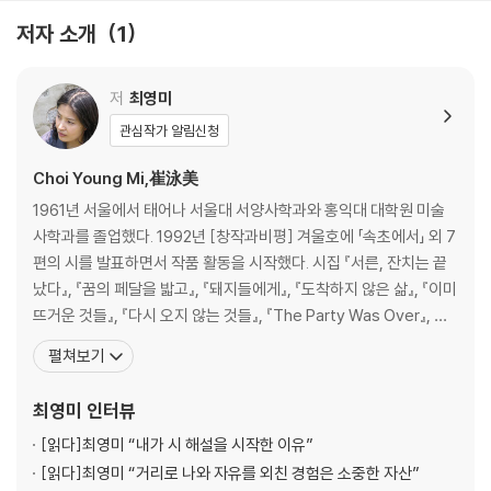
저자 소개
1
저
최영미
관심작가 알림신청
Choi Young Mi,崔泳美
1961년 서울에서 태어나 서울대 서양사학과와 홍익대 대학원 미술
사학과를 졸업했다. 1992년 [창작과비평] 겨울호에 「속초에서」 외 7
편의 시를 발표하면서 작품 활동을 시작했다. 시집 『서른, 잔치는 끝
났다』, 『꿈의 페달을 밟고』, 『돼지들에게』, 『도착하지 않은 삶』, 『이미
뜨거운 것들』, 『다시 오지 않는 것들』, 『The Party Was Over』, 장
편소설 『흉터와 무늬』, 『청동정원』, 산문집 『시대의 우울: 최영미의
펼쳐보기
유럽일기』, 『우연히 내 일기를 엿보게 될 사람에게』, 『화가의 우연한
시선』, 『길을 잃어야 진짜 여행이다』, 『아무도 하지 못한 말』, 명시를
최영미
인터뷰
[읽다]
최영미 “내가 시 해설을 시작한 이유”
[읽다]
최영미 “거리로 나와 자유를 외친 경험은 소중한 자산”