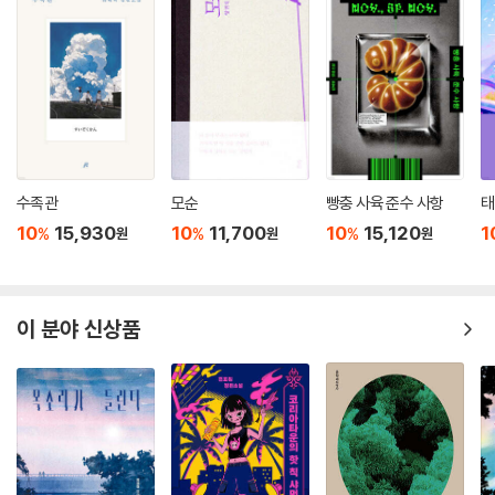
수족관
모순
빵충 사육 준수 사항
태
10
15,930
10
11,700
10
15,120
1
%
%
%
원
원
원
이 분야 신상품