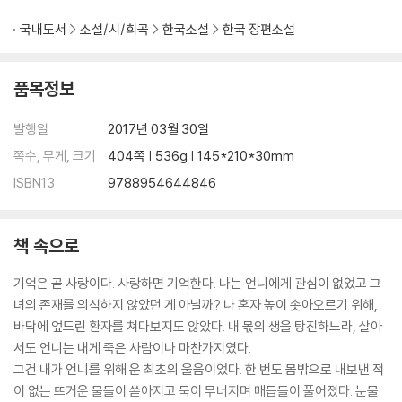
국내도서
소설/시/희곡
한국소설
한국 장편소설
품목정보
발행일
2017년 03월 30일
쪽수, 무게, 크기
404쪽 | 536g | 145*210*30mm
ISBN13
9788954644846
책 속으로
기억은 곧 사랑이다. 사랑하면 기억한다. 나는 언니에게 관심이 없었고 그
녀의 존재를 의식하지 않았던 게 아닐까? 나 혼자 높이 솟아오르기 위해,
바닥에 엎드린 환자를 쳐다보지도 않았다. 내 몫의 생을 탕진하느라, 살아
서도 언니는 내게 죽은 사람이나 마찬가지였다.
그건 내가 언니를 위해 운 최초의 울음이었다. 한 번도 몸밖으로 내보낸 적
이 없는 뜨거운 물들이 쏟아지고 둑이 무너지며 매듭들이 풀어졌다. 눈물