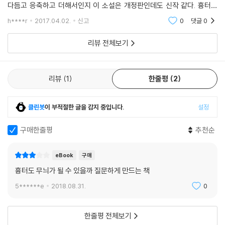
다듬고 응축하고 더해서인지 이 소설은 개정판인데도 신작 같다. 흉터도
달라졌고 무늬도 새로워 보인다. 오래된 이야기를 새롭게 할 줄 아는 리메
h****r
2017.04.02.
신고
0
댓글
0
『흉터와 무늬』는 하경의 고통스러운 성장담을 다루고 있다. 찾고 싶은 기
이커! 이런
억과 삭제해버린 기억, 그리고 돌이키고 싶은 진실들이 있다. 그녀의 이야
리뷰 전체보기
기는 유년이라는 시간의 보편적이면서도 특수한 시간이 필연적으로 지니
고 있는 모순을 담아내고 있다. 유년의 시기는 자주 아름답고 찬란한 시기
로 그려지지만 또 그만큼이나 어둡고 떠올리고 싶지 않은 상처를 품고 있
리뷰
1
한줄평
2
다. 우리 모두에게는 유년의 상처가 있다. 그것은 보이든 보이지 않든 흉터
로, 또 무늬로 우리에게 남아 있을 것이다. 그래서 『흉터와 무늬』는 우리 모
두의 이야기이고, 나의 이야기이다. 아름답지만 서늘하고, 고통스럽지만
클린봇
이 부적절한 글을 감지 중입니다.
설정
진실한 삶의 이야기이다.
구매한줄평
추천순
eBook
구매
흉터도 무늬가 될 수 있을까 질문하게 만드는 책
5******e
2018.08.31.
0
한줄평 전체보기