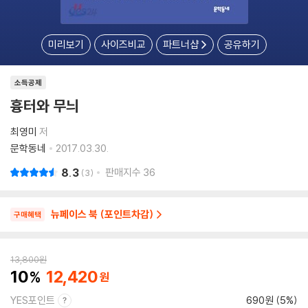
미리보기
사이즈비교
파트너샵
공유하기
소득공제
흉터와 무늬
최영미
저
문학동네
2017.03.30.
8.3
판매지수
36
3
뉴페이스 북 (포인트차감)
구매혜택
13,800
원
10
12,420
YES포인트
690원 (5%)