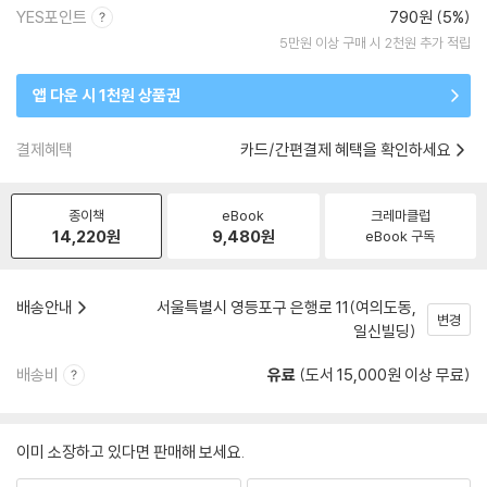
YES포인트
790원 (5%)
5만원 이상 구매 시 2천원 추가 적립
앱 다운 시 1천원 상품권
결제혜택
카드/간편결제 혜택을 확인하세요
종이책
eBook
크레마클럽
14,220
원
9,480
원
eBook 구독
배송안내
서울특별시 영등포구 은행로 11(여의도동,
변경
일신빌딩)
배송비
유료
(도서 15,000원 이상 무료)
이미 소장하고 있다면 판매해 보세요.