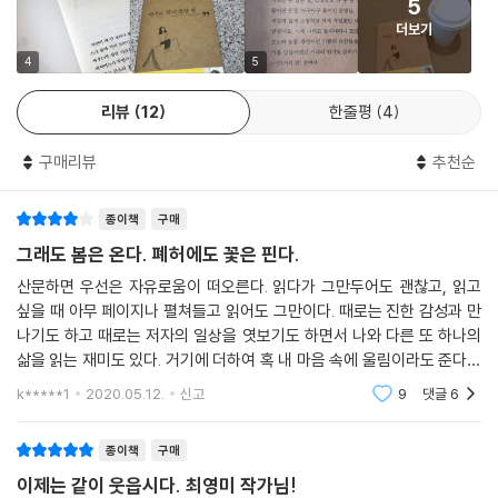
5
나아가 그동안 출간한 시와 소설에 얽힌 추억과 등단하며 겪은 일들, 독자
더보기
들과의 소통, 여섯 번째 시집을 출간하며 1인 출판의 세계에 진출하게 된
현재진행형의 이야기들이 녹아 있어 이 책은 한 시인의 문학적 일대기이기
4
5
도 하다. 베스트셀러 시인임에도 ‘근로장려금’ 대상자가 되고, 문단 내 미투
리뷰
12
한줄평
4
운동의 한가운데서 외롭게 싸우는 과정은, 누구나 존재의 어깨에 드리워진
삶의 무게가 결코 가볍지 않음을 돌아보게 한다. 그러나 시인은 ‘자신을 내
구매리뷰
추천순
버려두지 않기 위해’ 끝없이 변화를 향해 전진해 나간다. 고만고만한 소박
한 일상도 시인의 손과 눈을 통해 빛나는 시간, 감사의 순간으로 변모된다.
종이책
구매
일러스트레이터 백두리의 삽화가 곁들여진 그 이야기들을 따라가다 보면
어느새 잔잔한 생의 희망을 붙잡게 된다.
그래도 봄은 온다. 폐허에도 꽃은 핀다.
산문하면 우선은 자유로움이 떠오른다. 읽다가 그만두어도 괜찮고, 읽고
시인은 힘주어 말한다. 살아가는 일은 끝없이 ‘타협을 배우는 일’이라고. 중
싶을 때 아무 페이지나 펼쳐들고 읽어도 그만이다. 때로는 진한 감성과 만
요한 것은 그 과정에서 스스로 망가지지 않는 일이라고. ‘그럼에도 불구하
나기도 하고 때로는 저자의 일상을 엿보기도 하면서 나와 다른 또 하나의
고!’ 당당하게 세상을 헤엄치는 시인 특유의 자유롭고 함축적인 문장과 거
삶을 읽는 재미도 있다. 거기에 더하여 혹 내 마음 속에 울림이라도 준다면
침없는 이야기들이 우리의 마음을 투명하게 따듯하게 만들어줄 것이다.
더할 나위없는 감동을 받기도 한다. 물론 모든 산문이 다 그렇다는 것은 아
k*****1
2020.05.12.
신고
9
댓글
6
니고, 일반
그래도 봄은 온다
종이책
구매
폐허에도 꽃은 핀다
이제는 같이 웃읍시다. 최영미 작가님!