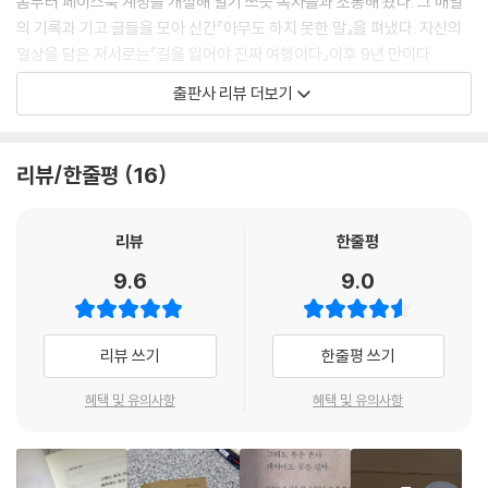
봄부터 페이스북 계정을 개설해 일기 쓰듯 독자들과 소통해 왔다. 그 매일
감염되어 저도 흥분해 무대에서 몇 마디 더 했지요.
의 기록과 기고 글들을 모아 신간『아무도 하지 못한 말』을 펴냈다. 자신의
“저는 싸우려고 시를 쓴 게 아닙니다. 알리려고 썼습니다. 미투는 남성과
일상을 담은 저서로는『길을 잃어야 진짜 여행이다』이후 9년 만이다.
여성의 싸움이 아니라, 과거와 미래의 싸움입니다. 우리는 이미 이겼지만,
출판사 리뷰 더보기
남자와 여자가 평화롭게 공존하는 그날을 위해 더 전진해야 합니다. 지금
첫 시집『서른, 잔치는 끝났다』로 베스트셀러 작가가 된 후 따라붙은 여러
이 싸움은 나중에 돌아보면 역사가 될 것입니다.” _2018. 03. 23
가지 꼬리표로 오히려 고립되었던 지난날. 그러나 여전히 시인으로서 여성
--- 「5부 세상의 절반을 위하여」 중에서
으로서 세상을 향해 당당히 목소리를 내고 꾸준한 작품 활동으로 화답하는
리뷰/한줄평
16
그의 모습을 통해 독자들은 우리를 살아 있게 하는 ‘시의 힘’을 재확인한다.
이 책은 2015년 7월부터 2019년 12월까지 총 122꼭지의 이야기를 시간
리뷰
한줄평
순으로 배치하고 5부로 나누어 구성하였다. 이미 페이스북과 지면을 통해
9.6
9.0
공개하였던 글이지만 책으로 엮으며 문장을 다듬고 내용을 보충하였다. 하
루하루의 기록엔 시대를 관통하는 시인의 인생이 깊게 새겨진다. 80년대
민주화 운동에 대한 기억과 방황, 촛불시위를 향한 응원과 의지, 시「괴물」
리뷰 쓰기
한줄평 쓰기
발표 이후 미투의 중심에 서게 된 시인의 고민과 투쟁의 과정이 차곡차곡
쌓여 있다. 동시에 좋아하는 계절 음식 예찬과 더위를 피하는 방법 등 생활
혜택 및 유의사항
혜택 및 유의사항
감이 물씬 묻어나는 일상과 자신의 약점마저도 유쾌하고 솔직하게 고백한
다.