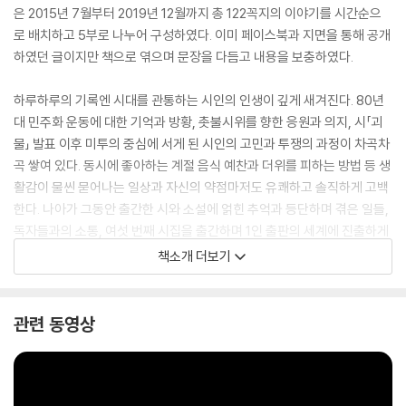
은 2015년 7월부터 2019년 12월까지 총 122꼭지의 이야기를 시간순으
로 배치하고 5부로 나누어 구성하였다. 이미 페이스북과 지면을 통해 공개
하였던 글이지만 책으로 엮으며 문장을 다듬고 내용을 보충하였다.
하루하루의 기록엔 시대를 관통하는 시인의 인생이 깊게 새겨진다. 80년
대 민주화 운동에 대한 기억과 방황, 촛불시위를 향한 응원과 의지, 시「괴
물」 발표 이후 미투의 중심에 서게 된 시인의 고민과 투쟁의 과정이 차곡차
곡 쌓여 있다. 동시에 좋아하는 계절 음식 예찬과 더위를 피하는 방법 등 생
활감이 물씬 묻어나는 일상과 자신의 약점마저도 유쾌하고 솔직하게 고백
한다. 나아가 그동안 출간한 시와 소설에 얽힌 추억과 등단하며 겪은 일들,
독자들과의 소통, 여섯 번째 시집을 출간하며 1인 출판의 세계에 진출하게
된 현재진행형의 이야기들이 녹아 있어 이 책은 한 시인의 문학적 일대기
책소개 더보기
이기도 하다.
관련 동영상