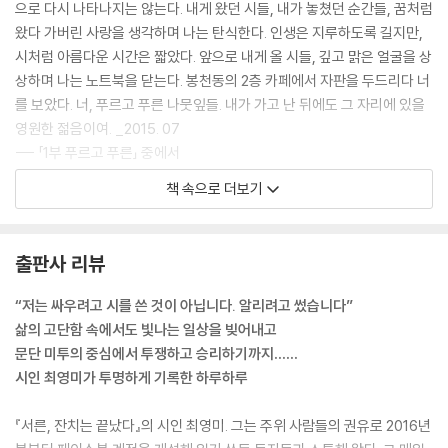
으로 다시 나타나지는 않는다. 내게 왔던 시들, 내가 놓쳤던 순간들, 꿈처럼
왔다 가버린 사랑을 생각하며 나는 탄식한다. 인생은 지루하도록 길지만,
시처럼 아름다운 시간은 짧았다. 앞으로 내게 올 시들, 깊고 맑은 얼굴을 상
상하며 나는 노트북을 닫는다. 봉천동의 2층 카페에서 자판을 두드리다 너
를 보았다. 너, 푸르고 푸른 나뭇잎들. 내가 가고 난 뒤에도 그 자리에 있을
영원한 젊음이여. _2015. 07
--- 「1부 푸르고 푸른」 중에서
책 속으로 더보기
#2 자신 있으면 얼마든지 타협해
최선을 다하는 삶보다 차선을 다하는 삶이 더 어렵다. 타협을 하지 않으면
하루도 살 수 없게 된 지금, 난 알게 되었다. 성인이 되려면 자신과 생각이
출판사 리뷰
다른 이들과 대화하고 타협하는 법을 배워야 한다. “원칙을 지키는 건 쉬워
요. 그냥 (원칙을) 지키면 돼요. 그러나 타협은 어려워요.” 타협하면서도
“저는 싸우려고 시를 쓴 것이 아닙니다. 알리려고 썼습니다”
망가지지 않는 게 중요하다. _2017.06.03
삶의 고단함 속에서도 빛나는 일상을 빚어내고
--- 「2부 아름다움은 남는다」 중에서
문단 미투의 중심에서 투쟁하고 승리하기까지……
시인 최영미가 투명하게 기록한 하루하루
#3 미투는 과거와 미래의 싸움
작년 가을에 시를 쓰고 사람들 앞에서「괴물」을 읽은 건 오늘이 처음입니다.
『서른, 잔치는 끝났다』의 시인 최영미. 그는 주위 사람들의 권유로 2016년
잊지 못할 밤이었습니다. 추운데도 많이 오셨더군요. 젊은 그들의 열기에