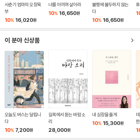
사춘기 엄마의 오장육
너를 아끼며 살아라
불행에 몰두하지 않는
휴
부
다
10
16,650
1
%
원
10
16,020
10
16,650
%
%
원
원
이 분야 신상품
오늘도 버스는 달립니
길목에서 듣는 바람 소
내 심장을 줄게
데
다
리
한
10
15,300
%
원
10
7,200
28,000
1
%
원
원