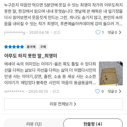
시로는 못 담은 말, 소설로도 다 못 한 이야기를 담는 그릇이 산문(散文)이
누구든지 마음만 먹으면 5분안에 웃길 수 잇는 최영미 작가의 아무도하지
못한 말, 한강에서 읽으며 내내 웃엇습니다. 옛날에 쓴 해묵은 내 일기장을
다. 흩어진 문장. 마구마구 흩어진 문장들.
다시 읽어보면서 웃음짓게 만드는 그런...하나도 숨기지 않고, 본인의 속마
세상과 넓게 소통하고 크게 부딪쳤던 내 삶의 궤적이 여기에 있다. 저 이렇
음을 내비칠 수 잇는 작가 최영미, 푸른예술아카데미에 강의 들으러 가야
게 살았어요, 이게 나라고 들이대려니 조금 민망하다. 나의 가장 밑바닥, 뜨
겠습니다.서흥 잔치는 끝났다, 돼지들에게, 아무도 하지 못한 말!이제는 같
거운 분노와 슬픔, 출렁이던 기쁨의 순간들을 기록한…… 시시하고 소소하
j*********g
2020.04.18.
신고
1
댓글
0
이 웃어요 최
나 무언 가를 만들어냈던 시대의 일기로 읽히기 바란다.
―[작가의 말] 중에서
종이책
구매
아무도 하지 못한 말_최영미
에세이 속의 의미있는 이야기-옳은 쪽도 틀릴 수 있다최
선을 다하는 삶보다 차선을 다하는 삶이 더 어렵다시인의
인생 사는 이야기,강연, 출판, 소송 등 세상 사는 소소한
이야기가 재밌었다.뾰족한 시인의 마음이 둥글둥글하게
깎이며 수용하는 과정들이 왠지 모를 감동으로 다가온다.
m********r
2020.05.10.
신고
0
댓글
0
그냥 세상사는 이야기일 뿐인데,웬일인지 너무나 재미있
게 읽히는 에세이였다.
리뷰 전체보기
리뷰
12
한줄평
4