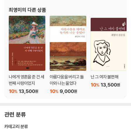
최영미
의 다른 상품
나에게 영혼을 준 건 세
아름다움을 버리고 돌
난 그 여자 불편해
번째 사랑이었지
아와 나는 울었다
10
13,500
%
원
10
13,500
10
9,000
%
%
원
원
관련 분류
카테고리 분류