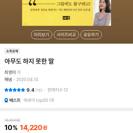
미리보기
사이즈비교
공유하기
소득공제
아무도 하지 못한 말
최영미
저
해냄
2020.04.10.
9.4
판매지수
12
16
베스트
에세이 top20 1주
15,800
원
10
14,220