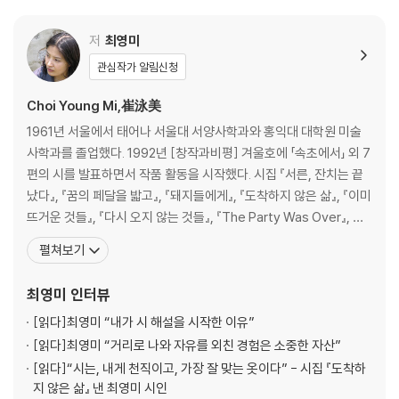
저
최영미
관심작가 알림신청
Choi Young Mi,崔泳美
1961년 서울에서 태어나 서울대 서양사학과와 홍익대 대학원 미술
사학과를 졸업했다. 1992년 [창작과비평] 겨울호에 「속초에서」 외 7
편의 시를 발표하면서 작품 활동을 시작했다. 시집 『서른, 잔치는 끝
났다』, 『꿈의 페달을 밟고』, 『돼지들에게』, 『도착하지 않은 삶』, 『이미
뜨거운 것들』, 『다시 오지 않는 것들』, 『The Party Was Over』, 장
편소설 『흉터와 무늬』, 『청동정원』, 산문집 『시대의 우울: 최영미의
펼쳐보기
유럽일기』, 『우연히 내 일기를 엿보게 될 사람에게』, 『화가의 우연한
시선』, 『길을 잃어야 진짜 여행이다』, 『아무도 하지 못한 말』, 명시를
최영미
인터뷰
[읽다]
최영미 “내가 시 해설을 시작한 이유”
[읽다]
최영미 “거리로 나와 자유를 외친 경험은 소중한 자산”
[읽다]
“시는, 내게 천직이고, 가장 잘 맞는 옷이다” - 시집 『도착하
지 않은 삶』 낸 최영미 시인