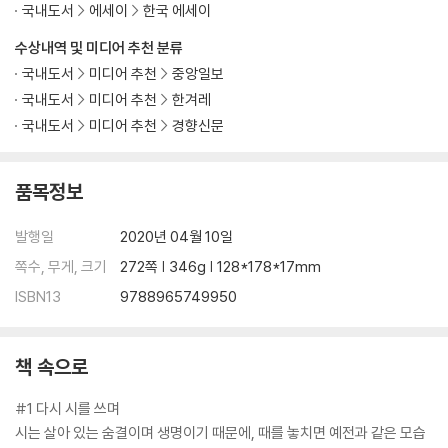
국내도서
에세이
한국 에세이
수상내역 및 미디어 추천 분류
국내도서
미디어 추천
중앙일보
국내도서
미디어 추천
한겨레
국내도서
미디어 추천
경향신문
품목정보
발행일
2020년 04월 10일
쪽수, 무게, 크기
272쪽 | 346g | 128*178*17mm
ISBN13
9788965749950
책 속으로
#1 다시 시를 쓰며
시는 살아 있는 숨결이며 생명이기 때문에, 때를 놓치면 예전과 같은 모습