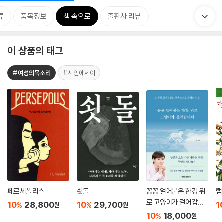
류
품목정보
책 속으로
출판사 리뷰
이 상품의 태그
#여성의목소리
#시인에세이
페르세폴리스
쇳돌
꽁꽁 얼어붙은 한강 위
랩
로 고양이가 걸어갑니
10
28,800
10
29,700
1
%
%
원
원
다
10
18,000
%
원