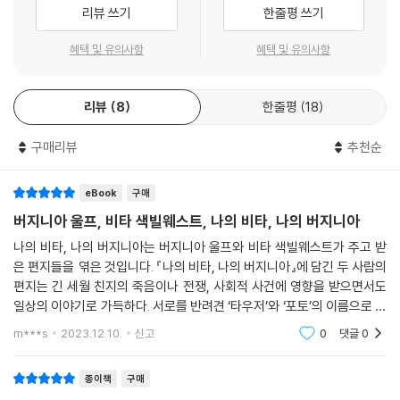
마지막이었다.
리뷰 쓰기
한줄평 쓰기
마음속에서 당신이 떠나질 않아. 당신이 앉았던 소파 모서리를 볼 때마다
혜택 및 유의사항
혜택 및 유의사항
당신이란 존재를 계속 떠올리고, 집 전체가 당신으로 가득 차 있어. _비타
--- p.160
리뷰
8
한줄평
18
신의 눈으로 본다면 삶이 다 무슨 의미일지, 그 안에서 문학은 진정 어떤 위
구매리뷰
추천순
치를 점하는지 알 수 있으면 좋겠어. 기원까지 거슬러 올라가 왜 그런지, 무
엇으로 만들어졌는지를 들쑤시는 대신 적어도 사물들을 있는 그대로 받아
들일 수 있으면 좋을 텐데. _비타
eBook
구매
--- p.204
버지니아 울프, 비타 색빌웨스트, 나의 비타, 나의 버지니아
나의 비타, 나의 버지니아는 버지니아 울프와 비타 색빌웨스트가 주고 받
당신이 날 좋아하냐고 전화해 물어보면 당신이 말해줄까? 당신을 만나면
은 편지들을 엮은 것입니다. 『나의 비타, 나의 버지니아』에 담긴 두 사람의
나에게 키스해줄래? 내가 당신과 한 침대에 있으면 당신은 … 《올랜도》 때
편지는 긴 세월 친지의 죽음이나 전쟁, 사회적 사건에 영향을 받으면서도
문에 오늘 밤 아주 신났어. 불가에 누워 마지막 장을 쓰는 중이지. _버지니
일상의 이야기로 가득하다. 서로를 반려견 ‘타우저’와 ‘포토’의 이름으로 사
아
랑스럽게 부르는가 하면 비타는 자신이 가꾸는 정원 시싱허스트가 계절마
m***s
2023.12.10.
신고
0
댓글
0
--- p.294
다 달라
종이책
구매
내가 당신에게 편지를 받지 못한 건 당신과 함께 있었기 때문이고, 그게 잉