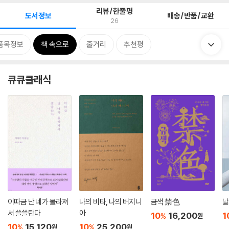
리뷰/한줄평
도서정보
배송/반품/교환
26
품목정보
책 속으로
줄거리
추천평
큐큐클래식
이따금 난 네가 몰라져
나의 비타, 나의 버지니
금색 禁色
날
서 쓸쓸탄다
아
10
16,200
1
%
원
10
15,120
10
25,200
%
%
원
원