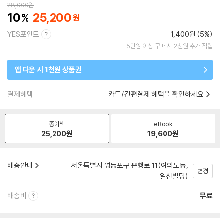
28,000
원
10
25,200
YES포인트
1,400원 (5%)
5만원 이상 구매 시 2천원 추가 적립
앱 다운 시 1천원 상품권
결제혜택
카드/간편결제 혜택을 확인하세요
종이책
eBook
25,200
원
19,600
원
배송안내
서울특별시 영등포구 은행로 11(여의도동,
변경
일신빌딩)
배송비
무료