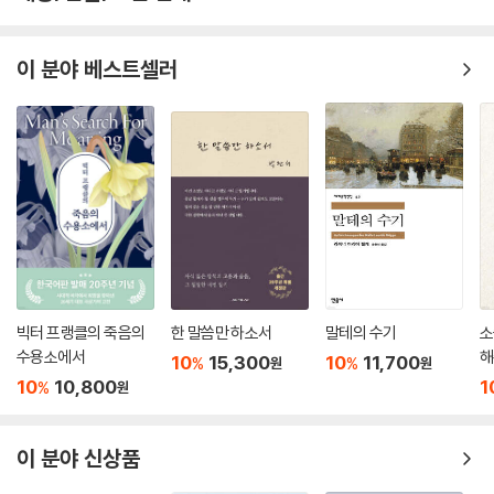
이 분야 베스트셀러
빅터 프랭클의 죽음의
한 말씀만 하소서
말테의 수기
소
수용소에서
해
10
15,300
10
11,700
%
%
원
원
10
10,800
1
%
원
이 분야 신상품