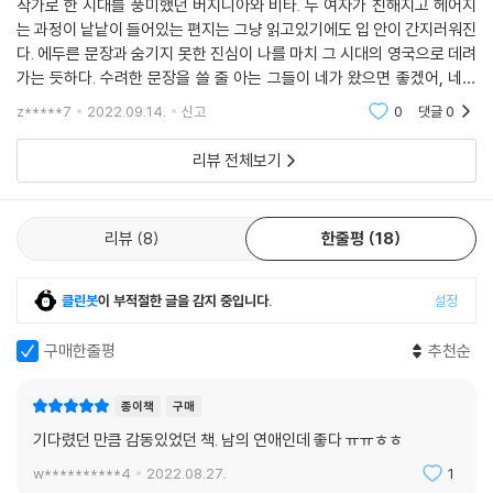
작가로 한 시대를 풍미했던 버지니아와 비타. 두 여자가 친해지고 헤어지
는 과정이 낱낱이 들어있는 편지는 그냥 읽고있기에도 입 안이 간지러워진
다. 에두른 문장과 숨기지 못한 진심이 나를 마치 그 시대의 영국으로 데려
가는 듯하다. 수려한 문장을 쓸 줄 아는 그들이 네가 왔으면 좋겠어, 네가
보고 싶었어- 라고 단조롭게, 그러나 더할 나위 없는 진심으로 써놓은 고
z*****7
2022.09.14.
신고
0
댓글
0
백이란 얼마나
리뷰 전체보기
리뷰
8
한줄평
18
클린봇
이 부적절한 글을 감지 중입니다.
설정
구매한줄평
추천순
종이책
구매
기다렸던 만큼 감동있었던 책. 남의 연애인데 좋다 ㅠㅠㅎㅎ
w**********4
2022.08.27.
1