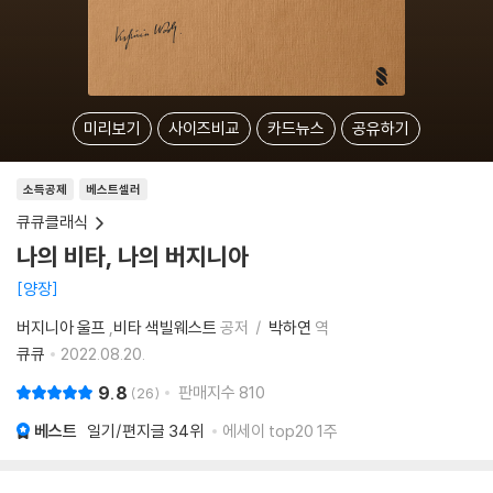
미리보기
사이즈비교
카드뉴스
공유하기
소득공제
베스트셀러
큐큐클래식
나의 비타, 나의 버지니아
양장
버지니아 울프
,
비타 색빌웨스트
공저
박하연
역
큐큐
2022.08.20.
9.8
판매지수
810
26
베스트
일기/편지글
34위
에세이 top20 1주