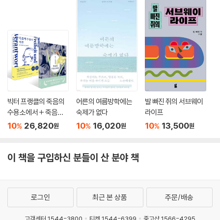
빅터 프랭클의 죽음의
어른의 여름방학에는
발 빠진 쥐의 서브웨이
수용소에서 + 죽음의
숙제가 없다
라이프
수용소 이후 세트
10
26,820
10
16,020
10
13,500
%
%
%
원
원
원
이 책을 구입하신 분들이 산 분야 책
로그인
최근 본 상품
주문/배송
고객센터 1544-3800
티켓 1544-6399
중고샵 1566-4295