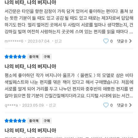
크와 종이보다 더 좋지. 그리고 당신은, 소중한 사람, 바로 어제까지 여기
나의 비타, 나의 버지니아
있었잖아. 불과 얼마 전까지 당신과 함께였다는 걸 생각하면, 당신이 보낸
서간문은 타인을 향한 감정이 가득 담겨 있어서 좋아하는 편이다. 훔쳐 보
편지 일부를 읽는 일이 기이하게 느껴져. _비타
는 듯한 기분이 들 때도 있고 공감 될 때도 있고 때로는 제3자로써 답답해
--- p.365
하기도 한다. 멀리 떨어진 곳에서 두 사람이 서로를 얼마나 생각했는지, 건
강하길 빌며 여전히 사랑하는지 곳곳에 스며 있는 편지를 읽을 때마다 행
복한 기분이 들었다. 한 번에 여러 편 읽기보다 틈틈이 나눠 있는 게 훨씬
…한 여성 작가가 《올랜도》를 읽을 때면 멈춰서 페이지에 입을 맞춰야 한
m******6
2023.07.04.
신고
0
댓글
0
좋은 책이라는
다고 썼어. 당신 같은 부류의 사람이라고 난 상상했지. 미국에서 레즈비언
의 비율이 늘고 있다는데, 다 당신 때문이야. _버지니아
종이책
구매
--- p.410
나의 비타, 나의 버지니아
평소에 좋아하던 작가 버지니아 울프가 ＜올랜도＞의 모델로 삼은 비타
내 사랑, 당신과 보낸 행복한 시간에 감사해.
색빌웨스트와 나눈 편지를 엮은 책이 있다고 해서 구매했습니다. 처음에
당신이 아는 것보다 더, 당신은 내게 중요해. _비타
서로를 알게 되어 거리를 두고 나누던 편지와 중후반의 애틋한 편지를 번
--- p.622
갈아 읽으면 참 기분이 간질간질해지더라고요. 디지털 시대에 읽는 서간집
은 마음에 굉장히 묘한 울림을 주네요...주변인들에게 편지를 보내고 싶어
q****a
2023.05.09.
신고
0
댓글
0
집니다.
종이책
구매
나의 비타, 나의 버지니아