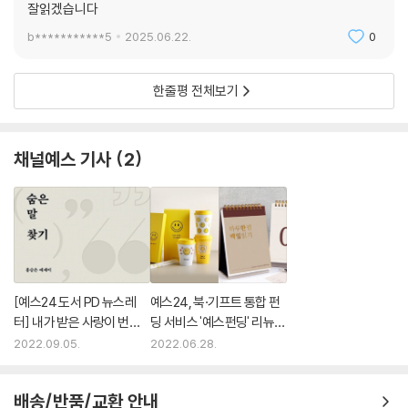
잘읽겠습니다
b***********5
2025.06.22.
0
한줄평 전체보기
채널예스 기사
2
[예스24 도서 PD 뉴스레
예스24, 북·기프트 통합 펀
터] 내가 받은 사랑이 번져
딩 서비스 '예스펀딩' 리뉴얼
가려면 - 『숨은 말 찾기』 외
론칭
2022.09.05.
2022.06.28.
배송/반품/교환 안내