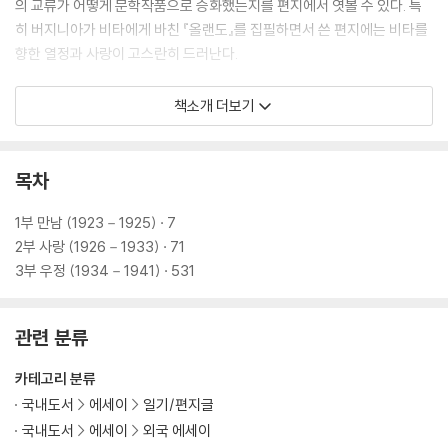
의 교류가 어떻게 문학작품으로 승화했는지를 편지에서 엿볼 수 있다. 특
히 버지니아가 비타에게 바친 『올랜도』를 집필하면서 쓴 편지에는 비타를
향한 열정과 사랑이 고스란히 드러난다.
『나의 비타, 나의 버지니아』에 담긴 두 사람의 편지는 긴 세월 친지의 죽음
책소개 더보기
이나 전쟁, 사회적 사건에 영향을 받으면서도 일상의 이야기로 가득하다.
서로를 반려견 ‘타우저’와 ‘포토’의 이름으로 사랑스럽게 부르는가 하면 비
타는 자신이 가꾸는 정원 시싱허스트가 계절마다 달라지는 풍경과 세계 여
목차
행의 감상을 들려주고, 버지니아는 호가스 출판사를 운영하며 겪는 고충과
고민을 털어놓는다. 재치 넘치고 때론 도발적인 버지니아와 비타의 문장은
1부 만남 (1923－1925) · 7
서로에 대한 마음의 변화를 직관적으로 드러내고, 복합적인 감정을 생생하
2부 사랑 (1926－1933) · 71
게 보여준다.
3부 우정 (1934－1941) · 531
버지니아와 비타의 독특한 관계는 당시에도 사람들의 이목을 끌었다. 버지
관련 분류
니아가 쓴 비타의 전기 소설 『올랜도』는 레드클리프 홀의 『고독의 우물』이
음란물 판정을 받는 사건과 맞물려 발표되면서 『등대로』보다 더 많은 판매
카테고리 분류
부수를 기록했다. 비타는 외교관 해럴드 니컬슨과 결혼했지만 동성 애인들
국내도서
에세이
일기/편지글
과의 연애로 화제가 되었다. 비타의 아들 나이젤 니컬슨이 쓴 『어느 결혼의
국내도서
에세이
외국 에세이
초상』에서는 전통적인 결혼 관습에서 벗어난 비타 부부의 모습을 볼 수 있