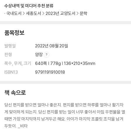
다.
수상내역 및 미디어 추천 분류
국내도서
세종도서
2023년 교양도서
문학
버지니아와 비타의 이야기는 1992년 아일린 앳킨스의 연극 『비타와 버지
니아』로, 2018년 동명의 영화로 개봉되는 등 현재까지도 관심을 받고 있
품목정보
다. 20여 년간 두 사람이 나눴던 사적 기록은 그 자체로 문학이자 문학사이
다. 이 기록을 담은 『나의 비타, 나의 버지니아』는 모더니스트로, 페미니스
발행일
2022년 08월 20일
트로 한정돼 조명하던 두 작가의 생애와 작품을 좀 더 폭넓게 바라보고 이
해하는 기회가 될 것이다. 나아가 국내에서는 『올랜도』의 매력적인 인물로
판형
양장
만 소개되었던 비타 색빌웨스트의 삶과 작품을 조명하는 출발점이 될 것이
쪽수, 무게, 크기
640쪽 | 778g | 136*210*35mm
다.
ISBN13
9791191910018
책 속으로
당신 편지를 받으면 얼마나 좋은지. 편지를 받으면 하루를 얼마나 활기차
게 맞이하게 되는지. 당신 편지를 받는 일이 너무 좋아서 아침 우편물을 열
때면 가장 마지막까지 남겨두곤 해요. 아이가 마지막 초콜릿 조각을 남겨
두듯이. _비타