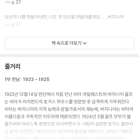
--- p.37
당신이 나를 만들어내면, 나도 꼭 당신을 만들어줄게요… _버지니아
--- p.51
내가 ‘존경한다’고 했었죠. 하지만 내 말의 의미는 ‘사랑한다’였어요. _비타
책 속으로 더보기
--- p.64
작년 말 당신의 완전한 나체를 간절히 떠올리고 있어. _버지니아
줄거리
--- p.77
1부 만남 : 1923－1925
삶의 이 진창 속에서 밝고 변함없는 별이 되어줘. 삶의 등대로 남은 것은 몇
안 돼. 시, 당신, 그리고 고독. 내가 몹시 감상적이란 걸 알겠지. 내가 이럴
1922년 12월 14일 런던에서 처음 만난 비타 색빌웨스트와 버지니아 울프
줄 알았어? _비타
는 비타가 리치먼드의 호가스 하우스를 방문한 후 급격하게 가까워진다.
--- p.79
비타는 버지니아의 지적 능력과 문필가로서의 재능에, 버지니아는 비타의
아름다움과 귀족적인 아우라에 매료되었다. 1924년 3월 울프 부부가 블
몸이 안 좋을 때 당신을 생각하면 큰 위안이 돼. 왜인지 모르겠어. 더 좋은
룸즈버리 타비스톡 광장으로 이사하면서 두 사람이 설립한 호가스 출판사
건, 더 나은 건 당신을 보는 일이지. 그러니 화요일에는 희망을 가져볼게. _
도 함께 이전한다. 버지니아는 비타에게 출판을 제안하고, 비타는 『에콰도
버지니아
르의 바람둥이』?를 써 보낸다. 비타는 이 책을 버지니아에게 헌정한다.