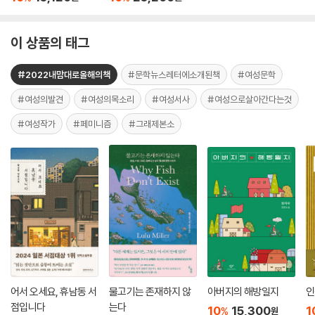
이 상품의 태그
#2022내맘대로올해의책
#문학뉴스레터에소개된책
#여성문학
#여성의발견
#여성의목소리
#여성서사
#여성으로살아간다는것
#여성작가
#페미니즘
#그래제본소
어서 오세요, 휴남동 서
물고기는 존재하지 않
아버지의 해방일지
인
점입니다
는다
10
15,300
1
%
원