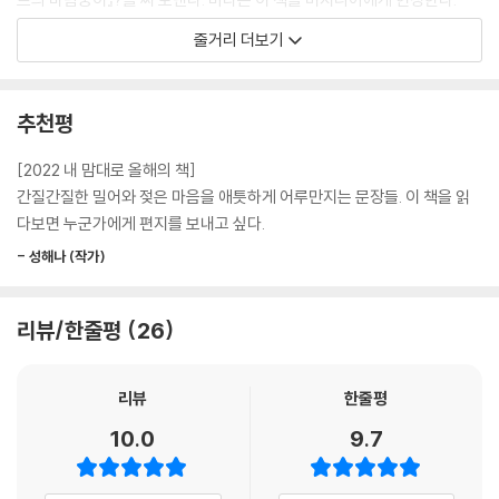
--- p.81
줄거리 더보기
2부 연애 : 1926－1933
그나저나 다정한 편지, 그건 언제 와? _버지니아
--- p.95
런던에서 자주 만나면서 비타와 버지니아는 점차 서로에게 끌린다. 연애가
추천평
시작된 것이다. 그들은 서로의 책에도 애정이 각별했다. 비타는 외교관인
… 어제가 당신이 떠난 지 4주째였다는 거 알아? 그래, 나는 자주 당신 생
남편 해럴드를 따라 여러 나라를 여행하며 버지니아에게 편지를 쓰고 책을
[2022 내 맘대로 올해의 책]
각을 해. 소설 생각은 안 하고 말이야. 여름에 당신을 데리고 강가 목초지를
집필한다. 버지니아 역시 비타와 꾸준히 서신을 교환하며 여러 작품을 출
간질간질한 밀어와 젖은 마음을 애틋하게 어루만지는 문장들. 이 책을 읽
걷고 싶어. 당신에게 들려줄 수백만 가지 일을 생각해. 나를 여기 남겨두고
간한다. 두 사람의 많은 대표작이 이 시기에 탄생했다. 특히 문학적 완성도
다보면 누군가에게 편지를 보내고 싶다.
페르시아로 사라지다니 당신은 악마야!… _버지니아
가 높다고 평가받는 버지니아의 『올랜도』?는 비타를 모델로 한 소설이다.
--- p.101
- 성해나 (작가)
하지만 『올랜도』 출간 이후 비타의 마음은 조금씩 변했고, 각자의 생활 환
경이 바뀌면서 두 사람 관계에 거리가 생긴다.
당신이 문학 전체를 요약할 150쪽을 썼길 바라. 그게 사람들 머릿속의 쓰
리뷰/한줄평
26
레기 더미를 깔끔하게 정리해주겠지. 특히 내 머릿속을. 그리고 제발 출판
3부 우정 : 1934－1941
사는 포기하지 마. _비타
--- p.124
리뷰
한줄평
두 사람의 연애는 끝났지만, 우정은 지속된다. 1939년 영국이 제2차 세계
대전에 휘말리면서 불안해진 비타는 버지니아와 더욱 자주 만나며 다시 가
10.0
9.7
새로운 소식은 별로 없어. 시무룩해서, 편지나 한 통 받으면 좋겠어. 정원이
까워진다. 로드멜과 시싱허스트는 둘 다 공습 지대에 위치해 그들 집 위에
나 하나 받으면 좋겠어. 비타가 오면 좋겠어. _버지니아
서 공중전이 벌어진다. 1941년 2월 17일, 로드멜에서의 만남이 두 사람의
--- p.127