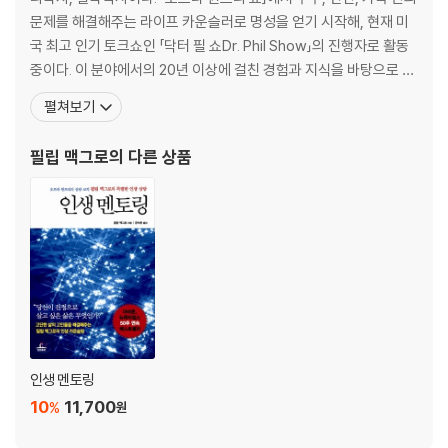
내가 사랑하는 것으로부터 영원히 거부당하다 _상실 클로즈업
문제를 해결해주는 라이프 카운슬러로 명성을 얻기 시작해, 현재 미
TIP>>> 슬픔에 빠진 친구나 가족을 어떻게 위로할까?
국 최고 인기 토크쇼인 「닥터 필 쇼Dr. Phil Show」의 진행자로 활동
TIP>>> 상실의 날, 당신이 빠질 착각과 오해
중이다. 이 분야에서의 20년 이상에 걸친 경험과 지식을 바탕으로 한
애도에‘정상적인 방법’은 없다 _상실 시뮬레이션
인생 전략과 변화 프로그램을 통해 지금까지 수만 명의 사람들이 스
펼쳐보기
TIP>>> 자식과 사별한 부부들이 서로를 증오하다 결국 이혼하는 이유
스로 정말 원하는 삶을 살 수 있도록 도와주었다. 미국 최고의 법률 컨
는?
설팅 사인 코트룸 사이언스Courtroom Sciences, Inc.의 공동 설
TIP>>> 이혼할 때 자녀를 위해 해야 할 일들
필립 맥그로
의 다른 상품
립자이자 대표로
일단 살아남아라, 자신을 돌보라 _상실을 견디는 인생 전략
해가 서쪽으로 넘어가기 전에 사랑한다 말하라 _상실의 문을 닫으며
제2일 공포
인생을 깡그리 팔아치웠다는 사실을 깨닫는 날
당신의 인생은 완전‘매진’되었다 _공포 미리보기
트라우마의 노예가 된 사람들 _공포 클로즈업
이대로 살 수도 없고 안 살 수도 없다 _공포 시뮬레이션
더이상 식은땀 흘리며 위태롭게 살지 마라 _공포를 이겨내는 인생 전략
인생 멘토링
TIP>>> 당신이 지니고 있는 비이성적인 공포에 저항하라 201
10
11,700
%
원
가짜 인생을 살면 나만 손해다 _공포의 문을 닫으며 205