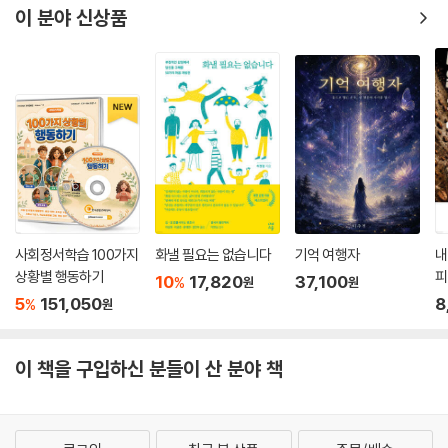
에는 인생의 갖가지 요구와 의무 들을 감당할 당신의 사회성과 적응력이
이 분야 신상품
완전히 무너진다. 삶의 온갖 요구들과 번다한 일상에 부대끼는 가운데 당
신은 이제 자신에게는 어떤 선택의 여지도 남아 있지 않다고 느낀다. 숱한
요구와 강박의 물살 속에 금방이라도 익사해버릴 것만 같다.
제4일 질병과 사고―육체가 무너지는 날: 예기치 못했던 질병의 선고 또
는 사고로 인해 당신이나 당신이 사랑하는 사람의 육체가 쇠약해지고 처참
하게 망가지는 날. 간병하는 사람에게나 순식간에 다른 사람이 도움 없이
는 살아갈 수 없게 된 당사자에게나 이날은 두말할 나위 없이 고통스럽다.
제5일 정신질환―이성이 무너지는 날: 당신이나 당신이 사랑하는 사람의
정신적?감정적 기능에 문제가 생겼다는 사실을 깨닫는 날. 이날에는 고통
과 수치심, 혼란과 함께 사회적 편견으로 인한 극단적인 공포와 죄책감이
사회정서학습 100가지
화낼 필요는 없습니다
기억 여행자
내
밀려온다.
상황별 행동하기
피
10
17,820
37,100
%
원
원
제6일 중독―중독에 발목 잡히는 날: 마약, 알코올 등에 중독돼 당신이나
5
151,050
8
%
원
당신이 사랑하는 사람이 스스로를 가혹하게 파괴하지만, 당신에게는 이 문
제를 해결할 아무런 방법도 전망도 없다는 사실을 깨닫는 날. 당신이 중독
이 책을 구입하신 분들이 산 분야 책
자이든 아니면 당신이 사랑하는 사람이 중독자이든 간에, 중독은 당신의
발목을 붙잡고 늘어져 순식간에 인생을 파멸로 몰아넣는다.
제7일 존재의 위기―삶의 ?적므 잃어버리고 ‘왜?’라는 질문에 아무 대답
도 못 하는 날: 삶의 열정과 목적을 잃어버린 날. 당신은 스스로 하찮은 존