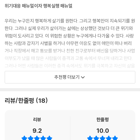
강연료 지불해야”
위기대응 매뉴얼이자 행복실행 매뉴얼
당신은 오늘도 기적을 살았다
인생, End 혹은&
“인생은 가혹하다. 가혹한 시련의 연속이다!
우리는 누구든지 행복하게 살기를 원한다. 그리고 행복만이 지속되기를 원
그러나, 우리는 시련의 희생자로 남을 수만은 없다!”
한다. 그러나 실제 우리가 살아가는 삶에는 상상했던 것보다 더 큰 위기와
극한의 시련을 통해 배우는 생의 진실, 리얼 라이프!
위험이 도사리고 있다. 이 위험한 상황은 누구에게나 다가올 수 있다. 사랑
부록
하는 사람과 갑자기 사별을 하거나 아무런 이유도 없이 애인이 떠나 버리
주
S# 1
거나 직장에서 해고 통보를 받거나 친한 친구로부터 배신을 당하거나 사업
참고자료
문을 열고 집 안으로 들어서서 갓 구운 쿠키 냄새를 맡는 순간, 찰리는 직감
이부도가 났을 때 많은 사람들이 충격과 고통 속에서 무너져 내리고 만다.
옮긴이의 말 코끼리 한 마리를 먹어치우는 방법
적으로 무언가 잘못되었다는 것을 느꼈다. 아니나 다를까, 부엌에는 평소
그러나 어떤 사람들은 이러한 충격 속에서도 위기를 극복하고 자신의 삶을
추천의 말 위기대응 매뉴얼이자 행복실행 매뉴얼
에 좋아하던 설탕 뿌린 쿠키가 접시에 담겨 있었고, 옆에 메모지 한 장이 놓
더욱 가치 있는 것으로 만들어 간다.
추천평 더보기
여 있었다.
그 차이는 무엇에서 오는 것일까? 닥터 필의 ‘리얼 라이프’는 누구나 맞닥
“화장실에는 들어가지 말아요. 그냥 911에 신고해요. 그리고 앉아서 기다
뜨릴 수 있는 가장 ‘내 인생 최악의 7일’을 상정하고 이에 대응하는 구체적
려요. 미안해요. 사랑해요.”
인 지침을 제공하고 있다. 이는 마치 밤하늘의 아름다운 별을 보면서 달콤
리뷰/한줄평
18
27년 동안 함께 결혼생활을 꾸려왔던 그의 아내는 그렇게 어느 날 아무런
한 야간비행을 즐기던 조종사가 갑작스런 폭풍우를 만나거나 계기판에 고
예고도 없이, 욕실에서 수건으로 머리를 감싼 뒤 스스로 총을 쏘았다.
장이 생기거나 기체결함으로 비상착륙을 해야 할 때 ‘비상시 대응 매뉴
얼’을 보는 것처럼 명료하고 구체적이다. 이 매뉴얼을 미리 보고 사전훈련
리뷰
한줄평
S# 2
이 되어 있는 사람이라면 긴박한 위기상황을 극복하고 자신과 많은 승객들
9.2
10.0
그룹 ‘블랙 아이드 피스’의 보컬 ‘퍼기’는 무려 40kg이나 살이 내릴 정도로
의 목숨을 구할 뿐만 아니라 위기로부터의 극복이라는 더 큰 자긍심과 자
절대적인 우울과 공황에 빠진 적이 있다. 그때 그녀는 FBI에서부터 가까운