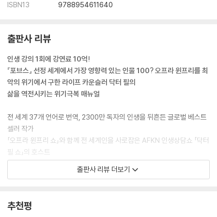
ISBN13
9788954611640
치명적 유혹, 치명적 파멸 _중독 클로즈업
술병과 주사기에 영혼까지 바치는 삶 _중독 시뮬레이션
진실, 자기만의 진실! _중독에서 헤어나오기 위한 인생 전략
출판사 리뷰
우리 생애 최악의 전쟁, 그러나 희망은 있다 _중독의 문을 닫으며
인생 강의 1회에 강연료 10억!
제7일 존재의 위기
『포브스』 선정 세계에서 가장 영향력 있는 인물 100? 오프라 윈프리를 최
삶의 목적을 잃어버리고‘왜?’라는 질문에 아무 대답도 못 하는 날
악의 위기에서 구한 라이프 카운슬러 닥터 필의
삶의 이유가 없을 때 모든 것이 버겁다 _존재의 위기 미리보기
삶을 역전시키는 위기극복 매뉴얼
왜 사는가? 인류의 숙명, 오래된 난제 _존재의 위기 클로즈업
무력감, 나는 아무것도 아니야 _존재의 위기 시뮬레이션
전 세계 37개 언어로 번역, 2300만 독자의 인생을 뒤흔든 글로벌 베스트
아등바등 사느라 쫓겨난 내‘진짜’자아 불러오기
셀러 작가
_삶의 목적을 되찾기 ?한 인생 전략
「오프라 윈프리 쇼」와 함께 전 세계인을 사로잡은 AFKN 인생상담쇼 「닥터
내가 던진 생의 질문, 끝까지 물어뜯어라 _룁?의 위기의 문을 닫으며
필 쇼」의 호스트
「디스커버리 채널」 미국인 240만 명 대상 여론조사―역사상 가장 위대한
D+∞ 시련 그후
출판사 리뷰 더보기
미국인 100 ?선정
그리고 삶은 계속되었다
「타임지」 보도 매 2분 42초마다 100만원씩 벌어들이는 황금의 입을 지닌
죽어가는 것처럼 살아라!
방송인 겸 카운슬러
인생은 고정된 스냅사진이 아니라 절찬 상영중인 영화이다
추천평
「U.S 위클리」 보도 “닥터 필 인생 강의 직접 들으려면 최소 7억 5천~10억
비 온 뒤 열리는 삶의 일곱 가지 기적