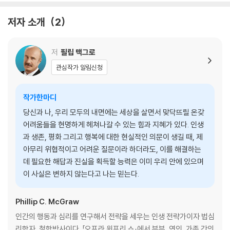
불청객도 손님이다! 시련을 맞이하는 우리들의 자세
사건에 얽매이지 말고 인생 전체를 고민하라
저자 소개
2
TIP>>> 감정은 어떻게 인생을 어떻게 조종하는가
인생 마라톤, 심장 파열 언덕을 넘어라
대장장이처럼 시련 속에 인생을 담금질하라
저
필립 맥그로
관심작가 알림신청
D-1 스트레스
오르막과 내리막 사이의 나날들
작가한마디
그래, 사는 게 스트레스다!
당신과 나, 우리 모두의 내면에는 세상을 살면서 맞닥뜨릴 온갖
TIP>>> 많은 사람들이 사로잡혀 있는 스트레스를 자초하는 사고방식
어려움들을 현명하게 헤쳐나갈 수 있는 힘과 지혜가 있다. 인생
벌새보다 갈라파고스 거북이 15배 더 오래 사는 이유
과 생존, 평화 그리고 행복에 대한 현실적인 의문이 생길 때, 제
우리를 쓰러뜨리는 3대 스트레스
아무리 위협적이고 어려운 질문이라 하더라도, 이를 해결하는
인생의 뒷마당에서 파리 떼가 윙윙거릴 때
데 필요한 해답과 진실을 획득할 능력은 이미 우리 안에 있으며
스트레스 관리, 절대 돈 들이지 마라 _스트레스를 이겨내는 인생 전략
이 사실은 변하지 않는다고 나는 믿는다.
그러나, 최악의 날은 아직 오지도 않았다 _스트레스의 문을 닫으며
제1일 상실
Phillip C. McGraw
마음이 산산조각 나는 날
인간의 행동과 심리를 연구해서 전략을 세우는 인생 전략가이자 법심
더 많이 사랑할수록, 더 열렬히 꿈꿀수록 상처받는다 _상실 미리보기
리학자, 철학박사이다. 「오프라 윈프리 쇼」에서 부부, 연인, 가족 간의