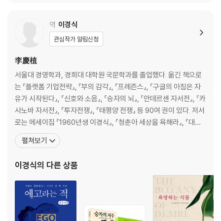
제3일 적응성 붕괴
가혹하고 무자비한 세상의 요구에 부대끼는 날
역
이경식
어느 날, 게임의 규칙이 바뀌었다 _적응성 붕괴 미리보기
관심작가 알림신청
3만 달러와 평생의 사랑을 한꺼번에 잃은 토니의 경우 _적응성 붕괴 클로
즈업
李慶植
인생 전복사고의 재구성 _적응성 붕괴 시뮬레이션
서울대 경영학과, 경희대 대학원 국문학과를 졸업했다. 옮긴 책으로
TIP>>> 발명가, 과학자, 사상가 들의 인지적 유연성 획득 전략
는 『플랫폼 기업전략』, 『부의 감각』, 『프레즌스』, 『구글의 아침은 자
만일 다른 삶을 원한다면 다르게 행동하라 _적응성 붕괴에 대응하는 인생
유가 시작된다』, 『신호와 소음』, 『승자의 뇌』, 『안데르센 자서전』, 『카
전략
사노바 자서전』, 『투자전쟁』, 『태평양 전쟁』 등 90여 권이 있다. 저서
TIP>>> 인생을 구원하는 열두 가지 이성적인 믿음
로는 에세이집 『1960년생 이경식』, 『청춘아 세상을 욕해라』, 『대한
허우적거리지 마라, 그저 심호흡을 하라 _적응성 붕괴의 문을 닫으며
민국 깡통경제학』, 『미쳐서 살고 정신 들어 죽다』, 『나는 아버지다』,
펼쳐보기
소설 『상인의 전쟁』, 평전 『이건희 스토리』 등이 있고, 영화 「개 같은
제4일 질병과 사고
날의 오후」, 「나에게 오라」, TV 드라마 「선감도」, 연극 「동팔이의 꿈
육체가 무너지는 날
이경식
의 다른 상품
선고, 기다리지 않은 전화벨이 울리다 _질병과 사고 미리보기
유방을 잘라낸 여성, 척추수술을 받은 마초 _질병과 사고 클로즈업
건강은 복불복이 아니다 _질병과 사고 시뮬레이션
건강의 천적, 스트레스와 불안을 다스려라 _질병과 사고에 대처하는 인생