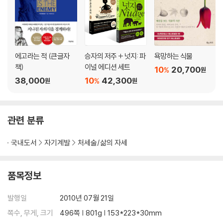
전략
TIP>>> 좋은 의사를 찾기 위한 세 가지 팁
내가 사랑하는 사람들을 환자로 방치하지 마라 _질병과 사고의 문을 닫으
며
에고라는 적 (큰글자
승자의 저주 + 넛지: 파
욕망하는 식물
제5일 정신질환
책)
이널 에디션 세트
10
20,700
%
원
이성이 무너지는 날
38,000
10
42,300
%
원
원
내 아버지가 정말 미쳐버린 것일까? _정신질환 미리보기
주홍글씨, 낙인 그리고 절망 _정신질환 클로즈업
대혼란, 내 눈에만 보이는 잔인한 적군 _정신질환 시뮬레이션
관련 분류
TIP>>> 자살의 경고 징후
‘휴식’이라는 이름의 링거액 _이성을 되찾기 위한 닥터 필의 인생 전략
국내도서
자기계발
처세술/삶의 자세
TIP>>> 정신병 환자를 돕는 위기 대처법
상처받은 이들이여, 당장 골방에서 나오라 _정신질환의 문을 닫으며
품목정보
제6일 중독
중독에 발목 잡히는 날
발행일
2010년 07월 21일
경고! 당신은 지금 천 길 벼랑 끝에 서 있다 _중독 미리보기
쪽수, 무게, 크기
496쪽 | 801g | 153*223*30mm
TIP>>> 마약이나 술에 빠진 자녀와 대화를 트는 법