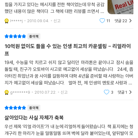
데에서 허우적거리다 끝내 완전히 무너져내리는 찰리를 보면서, 그리고 그
살아가는데 필요한 마음의 안정감과 행복의 에너지를 선물할 것이다.
힘을 가지고 있다는 메시지를 전한 책이었는데 무척 공감
를 도울 수 있는 방법이 아무것도 없다는 사실에 지독한 무력감을 느끼면
이 책은 당신의 이성, 감성, 영성을 풍부하게 해 주고 균형을 잡아 줄 수 있
했던 내용이 많은 책이다. 그 책에 대한 리뷰를 쓰면서 예
서, 필 맥그로는 모든 것을 앗아갈 정도로 참담한 상실과 비극이 찾아오기
다는 점에서 ‘위기대응 매뉴얼’이자 ‘행복실행 매뉴얼’이라고 할 수 있다.
를 들었던 사례에 이런 내용이 있었다. 언젠가 TV홈쇼
l*****j
2010.09.04.
신고
11
댓글
22
전에 주위 사람들이 이에 조금이나마 대비하여 고통을 덜 수 있는 길이 있
핑에서 생명보험판매광고에서 눈에 익은 예전 연예인 한
윤은기 (중앙공무원교육원장, 경영학 박사)
다면 무조건 그 길을 찾아내리라 맹세한다. 이것이 바로 세계 최고의 라이
사람이 등장했다. 사실인지 연출
종이책
프 카운슬러 필 맥그로의 긴 여정의 시작이었다.
필 맥그로에게는 어떤 상황에서든 자신의 생각을 제대로 읽을 수 있게 하
본명인 필 맥그로보다 미국인들 사이에서 애칭인 ‘닥터 필’로 더 많이 불리
10억원 없이도 들을 수 있는 인생 최고의 카운셀링 - 리얼라이
는 놀라운 능력이 있다. 그의 카운슬링은 내가 어려움을 헤쳐나가는 데 결
는 그는 인간관계 및 인생 상담 분야의 세계 최고 전문가이다. 그의 신작
프
정적인 도움을 주었다.
『리얼 라이프』는 그가 지금까지 만난 수만 명의 사람들과 자신이 직접 경
19세, 수능을 막 치르고 쉬지 않고 달리던 마라톤은 끝이나고 잠시 숨을
-오프라 윈프리(방송인, 「닥터 필 쇼」제작 투자자)
험한 시련을 토대로, 누구나 한 번쯤 맞닥뜨릴 수밖에 없는 인생 최악의 7
돌릴 때, 친구가 오토바이 사고로 예고없이 세상을 떠났습니다. 24세, 좁
일을 보여주고, 그로부터 탈출하기 위해 우리가 취해야 할 마음의 자세와
아터진 취업난과 꿈 사이를 갈등하며 대학 4년을 준비할 때 사랑하는 아버
닥터 필은 우리 시대 가장 위대한 사상가 중 하나이다.
행동지침을 총망라한 닥터 필의 ‘필생의 역작’이다.
지가 예고없이 세상을 떠났습니다. 얼마 전, 제 인생의 멘토로 사랑과 일.
-스티븐 두시 (「폭스 뉴스채널」앵커, 에미상 수상)
청춘의 고민을 들어주시던 존경하는 교수님께서 암과 싸우시다 세상을 떠
g*******9
2010.07.22.
신고
3
댓글
1
났
필 맥그로는 오프라 윈프리가 인생 최악의 소송에 걸려 휘청거릴 때 그녀
닥터 필은 대단한 재능을 지녔다. 훌륭한 임상심리학자로서, 그의 눈부신
를 위기에서 구해낸 전략가이자 카운슬러로 잘 알려져 있다. 극도로 궁지
종이책
지혜와 지적 능력은 자신의 인생을 성공으로 이끌었다. 동시에 그는 거대
에 몰려 있던 이 소송에서 닥터 필의 조언과 컨설팅으로 승소한 오프라 윈
살아있다는 사실 자체가 축복
한 사회적인 힘을 활용하는 일에도 탁월하다. 수백 명의 직원을 거느리고
프리는 이후 「오프라 윈프리 쇼」의 상담코치로 닥터 필을 초빙한다. 고통받
세 개나 되는 억만 달러 기업을 운영하는 수완을 보면, 그가 특별한 재능을
는 사람들을 단숨에 사로잡고 즉각적인 행동의 변화를 이끌어내는 닥터 필
우선 제목 ‘리얼 라이프’가 내 눈에 리얼하게 들어왔습니다. 책 표지에는 청
가진 사람들을 모아 공동의 꿈을 위해 그들의 능력을 활용하는 전략에도
개구리 한 마리가 눈을 말똥말똥 뜨며 벽에 달라 붙어있는데, 앞뒤발이 모
의 인생 카운슬링은 초유의 화제를 불러모았고, 깊이 있는 인생철학과 문