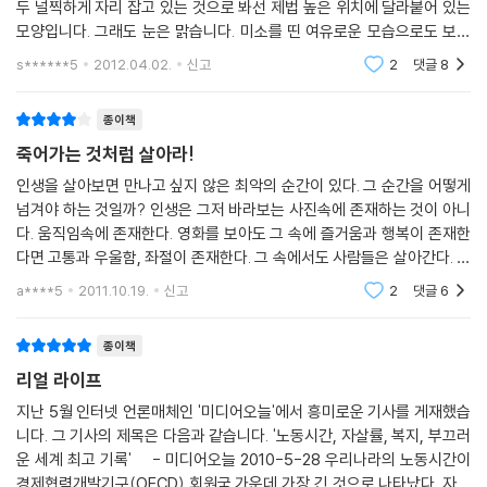
탁월하다는 것을 알 수 있다.
두 널찍하게 자리 잡고 있는 것으로 봐선 제법 높은 위치에 달라붙어 있는
제의 핵심을 찌르는 카리스마 넘치는 화술로 폭넓은 공감을 이끌어내는 그
모양입니다. 그래도 눈은 맑습니다. 미소를 띤 여유로운 모습으로도 보입
프랭크 로리스, (정신과전문의,「닥터 필 쇼」의 수석고문)
의 능력에 반한 오프라 윈프리는 2002년 직접 지분을 투자해 AFKN 인생
니다. 책의 제목 밑에는 붉은 바탕에 흰 글씨로 한 줄 ‘인생 최악의 7일,
상담쇼 「닥터 필 쇼」를 런칭한다.
s******5
2012.04.02.
신고
2
댓글
8
미국 전역에 매일 한 시간씩 송출되며 지금도 「오프라 윈프리 쇼」에 이어
전미 토크쇼 시청률 2위를 기록하고 있는 「닥터 필 쇼」는, 필 맥그로가 고
종이책
통의 한복판에 서 있는 수많은 사람들을 직접 만나고 그들의 내밀한 이야
죽어가는 것처럼 살아라!
기를 수집할 수 있었던 터전 그 자체였다. 그의 인생 상담은 달콤하고 뜬구
인생을 살아보면 만나고 싶지 않은 최악의 순간이 있다. 그 순간을 어떻게
름 잡는 듯한 말로 유야무야 상처를 덮는 것이 아니라, 카리스마 있는 대안
넘겨야 하는 것일까? 인생은 그저 바라보는 사진속에 존재하는 것이 아니
과 적나라할 정도의 현실 인식으로 가슴을 치는 것으로 유명하다. “당신,
다. 움직임속에 존재한다. 영화를 보아도 그 속에 즐거움과 행복이 존재한
바보 아닌가?” “이젠 제발 어른 좀 되자!” 등 그의 직접적이고 날카로운 언
다면 고통과 우울함, 좌절이 존재한다. 그 속에서도 사람들은 살아간다. 영
변은 사람들의 안이한 삶의 방식에 찬물을 끼얹고 수많은 사람들의 삶을
화를 보다가 고통스럽다고 일시정지시키면 그 전의 모습만이 남아 있고 고
a****5
2011.10.19.
신고
2
댓글
6
역전시키며, 미국 전역에 ‘닥터 필의 미디어 제국’을 건설하기에 충분했다.
통을 이겨내는
최근 『U.S 위클리』는 그를 초대해 직접 인생 강연을 들으려면 최소 7억 5
종이책
천만원에서 10억원의 강연료를 지불해야 한다고 보도했다.
10억 없이도 그에게 인생에 대한 모든 진실을 들을 수 있는 최고의 리얼리
리얼 라이프
티 인생쇼―우리 생애 최악의 시련을 돌파하기 위한 닥터 필 최고의 인생
지난 5월 인터넷 언론매체인 '미디어오늘'에서 흥미로운 기사를 게재했습
강의가 이 책에서 펼쳐진다.
니다. 그 기사의 제목은 다음과 같습니다. '노동시간, 자살률, 복지, 부끄러
운 세계 최고 기록' - 미디어오늘 2010-5-28 우리나라의 노동시간이
수렁에 빠진 당신의 삶을 구할 가장 현실적인 인생 바이블
경제협력개발기구(OECD) 회원국 가운데 가장 긴 것으로 나타났다. 자살