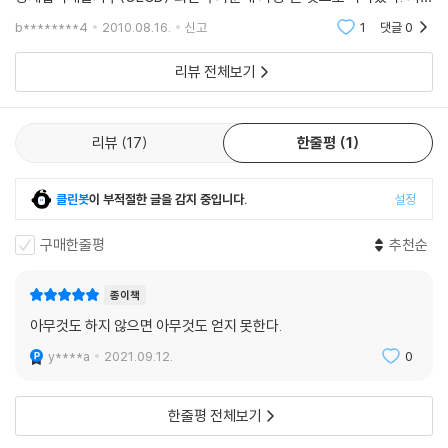
“이 책을 읽는 것은 당신과 당신이 사랑하는 사람을 위해
률은 평균의 2배나 됐다. 출산율도 최하위, 사회복지 관련 지출비중도 최
b********4
2010.08.16.
신고
1
댓글
0
하위였다 OECD
인생보험을 들어두는 것과 같다!”
리뷰 전체보기
지금까지 살아오면서 당신의 인생에서 가장 끔찍했던 날은 언제인가?
어쩌면 그날은 아직 오지 않았으며, 지금 이 순간 제아무리 승승장구하고
있는 이라 할지라도 언젠가 그 모든 것이 한번에 무너져내리는 것만 같은
리뷰
17
한줄평
1
시련의 날이 소리 없이 찾아올지도 모른다. 인생이 벌거벗겨지는 시련의
그날, 우리는 홀로 남은 자기 자신과, 당신 따위 상관없다는 듯 잘만 돌아가
클린봇
이 부적절한 글을 감지 중입니다.
설정
는 냉정한 세상과 독대해야만 한다.
필 맥그로는 이 책에서 당신과 당신이 사랑하는 사람이 맞닥뜨릴 수 있는
구매한줄평
추천순
가장 보편적이고도 결정적인 이 위기의 날을 ‘7일’로 본다. 다시는 이전의
삶을 되찾을 수 없을 것만 같고, 영원한 슬픔의 종신형을 선고받은 듯한 인
종이책
생 최악의 7일. 닥터 필은 어린 시절에 운명을 달리하지 않는 한, 누구나 이
아무것도 하지 않으면 아무것도 얻지 못한다.
최악의 7일을 맞닥뜨릴 수밖에 없으며, 이 끔찍한 날들 역시 인생의 일부
이기에 그날들을 포기하지 말고 살아내야 한다고 말한다.
y****a
2021.09.12.
0
‘죽음’이나 ‘중독’ ‘사고’ ‘질병’ ‘공포’ 등은 마치 그런 말을 입에 올리는 것만
으로도 불길한 일이 터질 듯 마음을 불편하게 한다. 사람들은 인생에 행복
한줄평 전체보기
만큼, 혹은 그보다 더한 처절한 절망과 불행이 자리하고 있다는 사실을 외