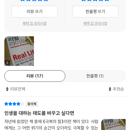
존감을 느낄 수 있게 될 것이다.
친구들까지 모든 사람들이 자기를 해치려 한다고 주장했다. 그녀는 아파트
우리는 학식, 교양, 재력, 지위, 가정생활 등에서 남들의 부러움을 살 정도
리뷰 쓰기
한줄평 쓰기
의 창문을 모두 시커멓게 칠하고, ‘그들’이 자신을 엿보지 못하도록 방어했
로 행복하고 순탄한 삶을 살아가던 사람들이 한 순간에 정신적, 신체적으
다. 어느 날, 그녀는 누군가가 자신을 추적하고 있다고 생각해 덤불 속으로
로 무너지거나 자살하는 경우를 종종 보게 된다. 모두들 ‘이해할 수 없
혜택 및 유의사항
혜택 및 유의사항
숨어다니고 있었다. 한 남자가 그녀에게 다가와 머핀을 건넸다. 그가 접선
다!’라고 말하지만 그 사람들에게는 평소 상상하지 못했던 최악의 상황이
을 시도하고 있다고 생각해 퍼기는 머핀을 뭉개 미친 듯이 속을 파헤쳤다.
갑작스럽게 다가왔던 것이고 그 상황이라면 누구든지 지혜로운 극복이 어
훗날…… 아주 훗날에야 그녀는 그 남자가 단지 자신을 노숙자로 여기고 동
려웠을 것이다. 그런 위기를 극복할 수 있는 유일한 방법은 바로 사전에 준
정을 베푼 것뿐임을 깨달았다. 그때 그녀는 심각한 마약 중독 상태였던 것
비하고 있어야 한다는 점이다. 이런 의미에서 ‘리얼 라이프’는 급변하는 현
이다.
대사회를 살아가는 우리들 특히 한국인에게 복음서라고 할 수 있다.
우리나라는 전쟁의 폐허를 딛고 최단시간 내에 경제발전과 민주화를 이룩
2
한 세계에서 가장 역동성이 높은 나라다. 그만큼 성공의 기회도 많은 대신
이 책은 우리 생애 최악의 순간, 삶이 나락으로 떨어지는 날들에 대한 이야
리뷰
17
한줄평
1
상상 불허의 위기가 내재되어 있는 것도 사실이다. 이것은 보험으로 해결
기이다.
할 수 있는 문제가 아니다. 바로 생애 최악의 상황에서도 위기를 극복하고
인생은 결코 만만치 않다. 동화처럼 마냥 행복하고 애틋한 순간은 잠깐이
리뷰전체
추천순
행복하고 안정된 삶으로 되돌아 갈 수 있는 지침이 필요한 것이다.
요, 견디고 이겨내야만 하는 전쟁 같은 순간들이 더 많다. 『리얼 라이프』는
닥터 필은 방송인이고 저술가고 유명강사다. 비슷한 직업을 거쳐 온 나에
그렇게 삶이 막막해지고 끔찍해지는 순간의 이야기이다.
종이책
게 그는 범접하기 어려운 큰 스승 같은 느낌을 준다. 독자들도 그의 책을 보
위에 인용한, 아무런 징후도, 예고도 없이 갑자기 아내가 자살해버린 ‘찰
면서 끊임없이 감탄사를 이어갈 것이고 공감하면서 행복감을 느낄 것이고
인생을 대하는 태도를 바꾸고 싶다면
리’의 사례는 이 책의 저자 필 맥그로가 가장 존경하고 사랑하던 지인에게
위기대응력을 높이면서 안도감을 느낄 것이다.
작년에 읽었던 책 중에 《극복의 힘》이란 책이 있다. 사람
실제로 일어난 일이었다. 그리움과 죄책감과 스스로를 향한 분노의 한가운
따라서 이 책은 미래의 위기상황에 대한 최상의 대응뿐만 아니라 오늘을
에게는 그 어떤 위기의 순간이 오더라도 극복할 수 있는