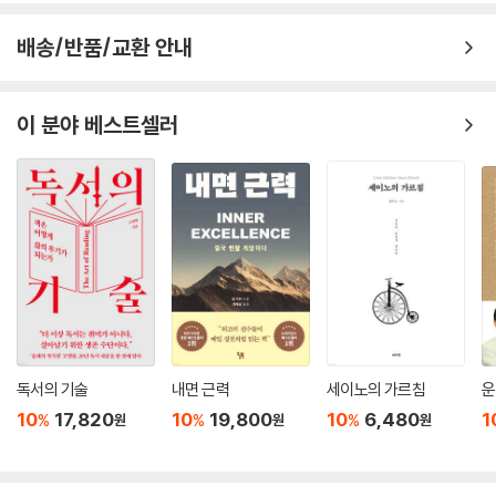
면하고 싶어한다. 그러나 닥터 필은 인생 최악의 날에 삶을 통째로 잡아먹
히지 않고, 스스로 암울한 시간을 돌파할 수 있으려면, 미리 그날에 벌어질
배송/반품/교환 안내
일들에 대해 성찰하고 대비하는 시간을 가져야 한다고 말한다. 하여 닥터
필은 이 두툼한 인생 바이블의 상당 부분을 인생 최악의 7일을 가상 체험
하고 예행 연습해볼 수 있는 실질적인 사례와 정보 들로 채워두었다. 이 책
이 분야 베스트셀러
을 읽는 이들이 목격하게 될 우리 생애 최악의 7일은 다음과 같다.
닥터 필이 말하는 인생 최악의 7일 미리보기
제1일 상실―마음이 산산조각 나는 날: 이혼, 사별, 실직 등으로 인해 소중
한 가치가 있는 것을 잃어버려 마음이 산산이 부서지는 날. 이날 당신은 슬
픔과 애도 그리고 뼈아픈 고통으로 주저앉게 된다.
제2일 공포―인생을 깡그리 팔아치웠다는 사실을 깨닫는 날: 7일 가운데
서도 가장 어렵고 힘든 날. 여태까지 인생에서 내렸던 모든 선택과 결단이
자기 자신의 목표나 바람이 아니라 다른 사람의 기대에 따른 것이라는 사
독서의 기술
내면 근력
세이노의 가르침
운
실을 깨닫는 날. 지금껏 자신이 조금의 용기도, 진실성도 없이 인생을 살아
10
17,820
10
19,800
10
6,480
1
%
%
%
원
원
원
왔다는 사실에, 또 공포에 짓눌려 자신의 자아와 소중한 꿈들을 죄다 팔아
치웠다는 사실에 당신은 절망한다.
제3일 적응성 붕괴―가혹하고 무자비한 세상의 요구에 부대끼는 날: 이날