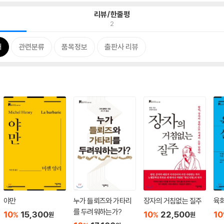
리뷰/한줄평
2
개
관련분류
품목정보
출판사 리뷰
야만
누가 들뢰즈와 가타리
장자의 거침없는 질주
육화
를 두려워하는가?
10
15,300
10
22,500
10
%
%
원
원