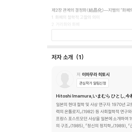
제2장 관계의 결정화(結晶化)―지멜의 『화폐의
1. 화폐의 철학적 고찰의 의미
2. 거리화와 화폐
3. 문화의 형성력으로서의 화폐
4. 지멜 화폐론의 특질
제3장 화폐와 희생―괴테의 『친화력』
저자 소개
1
1. 화폐 소설에 대하여
2. 매개자
3. 무덤 손질하기
저
이마무라 히토시
4. 관계의 해체
관심작가 알림신청
5. 죄 없는 희생
6. 마성적(d?monisch)인 것
Hitoshi Imamura,いまむら ひとし,
일본의 현대 철학 및 사상 연구자. 1970년 
제4장 진짜와 가짜―앙드레 지드의 『위폐범들』
력의 온톨로지』(1982) 등 사회철학적 연구
1. 아버지(p?re) 혹은 부성(paternit?)
프랑스 포스트모던 사상을 일본에 소개하여 198
2. 아이들
의 구조』(1985), 『정신의 정치학』(1989),
3. 문학에서의 화폐