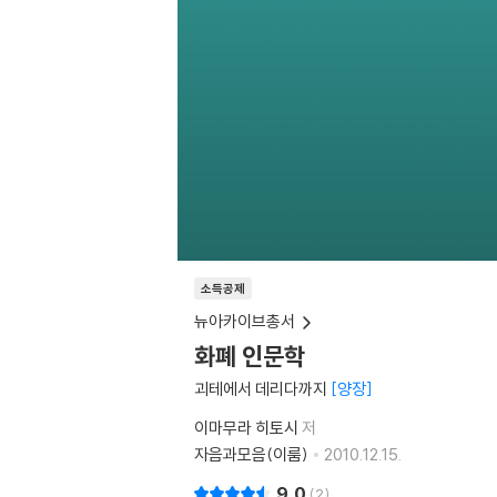
소득공제
뉴아카이브총서
화폐 인문학
괴테에서 데리다까지
양장
이마무라 히토시
저
자음과모음(이룸)
2010.12.15.
9.0
2