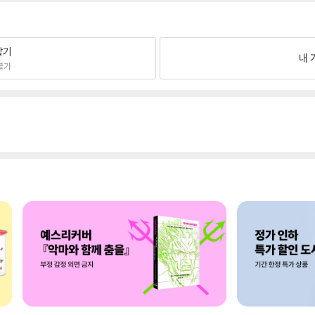
팔기
내 
불가