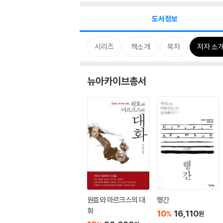
도서정보
시리즈
책소개
목차
저자 소
뉴아카이브총서
원효와 마르크스의 대
행간
화
10
16,110
%
원