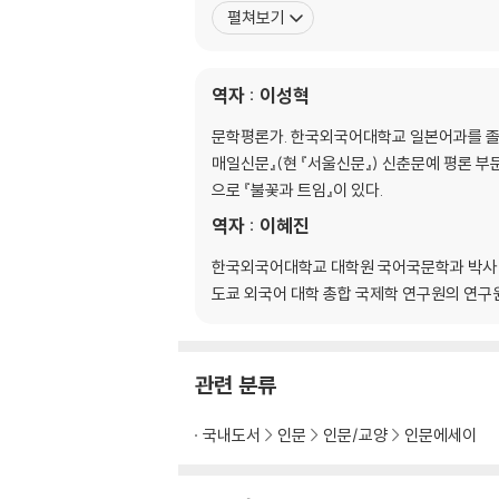
펼쳐보기
제5장 문자와 화폐
1. 문자와 화폐
역자 : 이성혁
2. 루소의 문자론
3. 언어 기원론에 대하여
문학평론가. 한국외국어대학교 일본어과를 졸업하
4. 거리화
매일신문』(현 『서울신문』) 신춘문예 평론 부
5. 문자의 근원성
으로 『불꽃과 트임』이 있다.
6. 문자와 죽음
역자 : 이혜진
에필로그―인간에게 화폐란 무엇인가
한국외국어대학교 대학원 국어국문학과 박사 
후기
도쿄 외국어 대학 총합 국제학 연구원의 연구원
참고문헌
옮긴이 해제
관련 분류
찾아보기
국내도서
인문
인문/교양
인문에세이