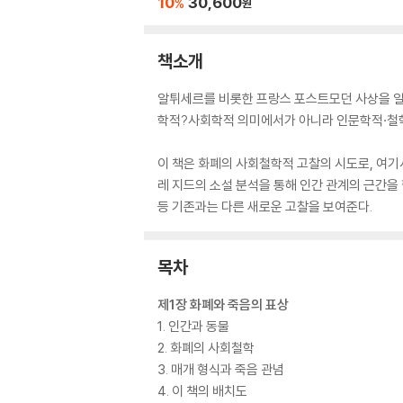
10
30,600
%
원
책소개
알튀세르를 비롯한 프랑스 포스트모던 사상을 일
학적?사회학적 의미에서가 아니라 인문학적·철학
이 책은 화폐의 사회철학적 고찰의 시도로, 여기
레 지드의 소설 분석을 통해 인간 관계의 근간
등 기존과는 다른 새로운 고찰을 보여준다.
목차
제1장 화폐와 죽음의 표상
1. 인간과 동물
2. 화폐의 사회철학
3. 매개 형식과 죽음 관념
4. 이 책의 배치도