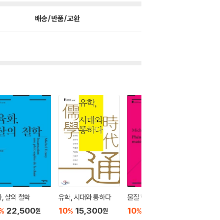
배송/반품/교환
, 살의 철학
유학, 시대와 통하다
물질 현상학
논어의 
22,500
10
15,300
10
13,500
10
1
%
%
%
%
원
원
원