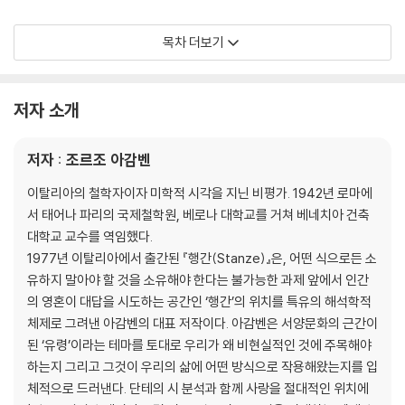
시선으로 당당히 마주하고 진실한 물음을 던져야 하는 것이다. 서양문화의
근간을 이룬 유령이라는 테마의 얼굴을 분석함으로써 인간의 문화를 이해
2부 오드라덱의 세계: 상품 앞에 선 예술작품
목차 더보기
하고, 그 안에 내재된 유령의 접근 불가능성을 규명하고, 필연적인 허구와
1. 프로이트 혹은 부재하는 대상
완성된 현실이라는 허구 사이에 유령의 세계가 부재의 형식으로 존재한다
2. 마르크스 혹은 만국박람회
는 사실에 주목하는 것, 그것이 바로 『행간』의 저자 조르조 아감벤의 진실
3. 보들레르 혹은 절대상품
저자 소개
한 물음이자 ‘삶’이며, 독자인 우리에게 주어진 ‘단 하나의 과제’일 것이다.
4. 보 브럼멜 혹은 비현실의 도용
이 책을 읽는 독자는 ‘행간’을 읽는다는 것이 어떤 대상을 통과하는 것이자
5. 팽쿠크 부인 혹은 장난감 요정
저자 : 조르조 아감벤
대상과 관계하는 것이며, 인격적 주체로서의 고유한 인식을 우리가 더불어
살아가는 ‘현실’로 확장해가는 전복적 행위임을 깨닫게 될 것이다."
3부 말과 유령: 1200년대 사랑의 시에서 나타나는 유령 이론
이탈리아의 철학자이자 미학적 시각을 지닌 비평가. 1942년 로마에
1. 나르시스와 피그말리온
서 태어나 파리의 국제철학원, 베로나 대학교를 거쳐 베네치아 건축
2. 거울 앞의 에로스
대학교 교수를 역임했다.
3. “환상적 영”
1977년 이탈리아에서 출간된 『행간(Stanze)』은, 어떤 식으로든 소
4. 사랑의 영
유하지 말아야 할 것을 소유해야 한다는 불가능한 과제 앞에서 인간
5. 나르시스와 피그말리온 사이에서
의 영혼이 대답을 시도하는 공간인 ‘행간’의 위치를 특유의 해석학적
6. “결코 끝나지 않을 기쁨”
체제로 그려낸 아감벤의 대표 저작이다. 아감벤은 서양문화의 근간이
된 ‘유령’이라는 테마를 토대로 우리가 왜 비현실적인 것에 주목해야
4부 퇴폐한 이미지: 스핑크스의 관점에서 바라본 기호학
하는지 그리고 그것이 우리의 삶에 어떤 방식으로 작용해왔는지를 입
1. 오이디푸스와 스핑크스
체적으로 드러낸다. 단테의 시 분석과 함께 사랑을 절대적인 위치에
2. 고유한 것과 고유하지 않은 것