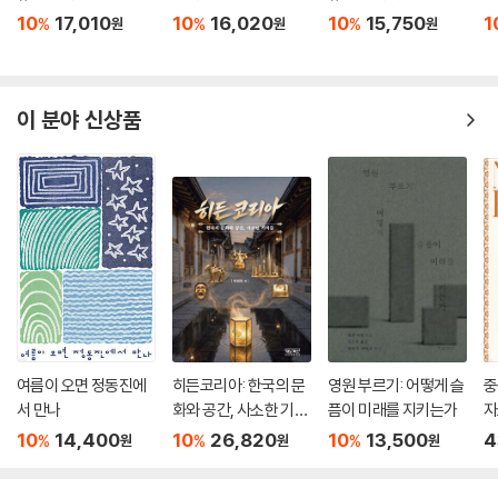
10
17,010
10
16,020
10
15,750
1
%
%
%
원
원
원
이 분야 신상품
여름이 오면 정동진에
히든코리아: 한국의 문
영원 부르기: 어떻게 슬
중
서 만나
화와 공간, 사소한 기적
픔이 미래를 지키는가
자
들
10
14,400
10
26,820
10
13,500
4
%
%
%
원
원
원