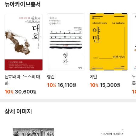
뉴아카이브총서
원효와 마르크스의 대
행간
야만
누
화
를
10
16,110
10
15,300
%
%
원
원
10
30,600
1
%
원
상세 이미지