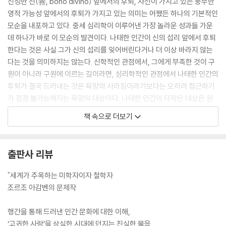
신성한 선(善, bono divino) 앞에서의 후퇴, 자신이 가지고 있는 풍부한
영적 가능성 앞에서의 후퇴가 가지고 있는 의미는 어쨌든 하나의 기본적인
모순을 내포하고 있다. 중세 심리학이 이루어낸 가장 놀라운 성과들 가운
데 하나가 바로 이 모순의 발견이다. 나태한 인간이 신의 섭리 앞에서 후퇴
한다는 것은 사실 그가 신의 섭리를 잊어버린다거나 더 이상 바라지 않는
다는 것을 의미하지는 않는다. 신학적인 관점에서, 그에게 부족한 것이 구
원이 아니라 구원에 이르는 길이라면, 심리학적인 관점에서 나태한 인간의
후퇴가 결국 드러내는 것은 욕망의 사라짐이라기보다는 오히려 접근하기
가 점점 불가능해지는 욕망의 대상이다. 나태한 인간의 타락은 대상은 원
하면서도 그것에 이르는 길은 원하지 않는 욕망의 타락이다. 그는 욕망하
책 속으로 더보기
면서도 욕망의 성취를 위한 길을 가로막는다.
---「에로스의 유령」중에서
출판사 리뷰
마르크스에 따르면, 노동에 의한 생산품이 상품으로서의 형태를 취하자마
자 띠게 되는 이 “신비로운 성격”은, 더 이상 사용가치(인간의 어떤 특정한
"세계가 주목하는 미학자이자 철학자
요구를 만족시키기 위해 만들어졌다는 점)만을 가지고 있지 않는 물품과
조르조 아감벤의 문제작
의 관계 속에서 일어나는 본질적인 이중화에 의해 결정된다. 하지만 이 사
용가치는 동시에 무언가 다른 것의 물질적 지주이며 그 무언가란 곧 스스
행간을 통해 드러낸 인간 문화에 대한 이해,
로의 교환가치다. 사용되는 물건인 동시에 가치운반체라는 이중적인 형태
‘고귀한 사랑’을 상실한 시대에 던지는 진실한 물음