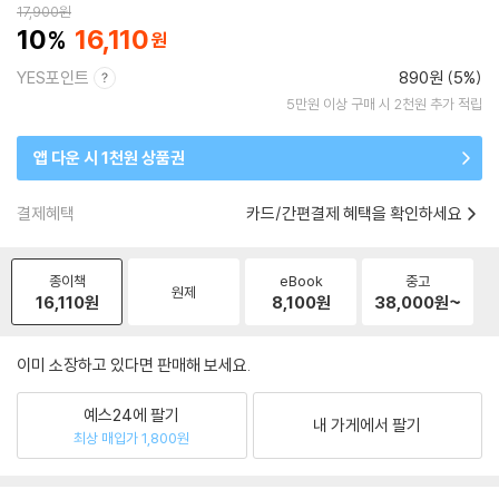
17,900
원
10
16,110
YES포인트
890원 (5%)
5만원 이상 구매 시 2천원 추가 적립
앱 다운 시 1천원 상품권
결제혜택
카드/간편결제 혜택을 확인하세요
종이책
eBook
중고
원제
16,110
원
8,100
원
38,000
원~
이미 소장하고 있다면 판매해 보세요.
예스24에 팔기
내 가게에서 팔기
최상 매입가 1,800원