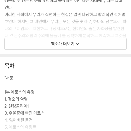
검증할 수 있는 정보를 요청하고 중요하게 생각하는 시대에 우리는 살고
있다.
이러한 사회에서 우리가 직면하는 현실은 일견 타당하고 합리적인 것처럼
보인다. 하지만 그 내면에서 우리는 모든 것을 숫자로, 하나의 담론으로, 하
나의 프레임으로 제한하고 규정지으려는 현대인의 슬픈 자화상을 발견한
다. 객관주의와 합리주의에 물들어 늘 정확하게 분석하고 예측하고 그것을
토대로 살아가려고 하는 ‘가장 현실적이지만 현실적이지 못한’ 현대인의
책소개 더보기
모습이 바로 우리의 현실이자 현재이다.
이러한 인식 속에서 우리가 발견할 수 있는 것은 삶이 배제된 삶과, 인격이
사라진 앎과 지식, 무엇을 알고 무엇을 기뻐하며 살 것인가에 대한 ‘부재’이
목차
다. 늘 관계하고 있지만 그 관계는 연결되지 않은 일방적 관계이며, 결국 우
리는 그 무엇과도 소통하지 않고 살아가고 있는 것이다. 모든 것을 이윤과
"서문
성장의 논리로, 하나의 담론, 하나의 프레임 안에 가두고 진정한 앎과 기쁨
의 길로 향하지 않는 잘못된 문화 속에 현대인이 살아가고 있고, 그것을 당
1부 에로스의 유령
연한 것으로 계속 인식하고 있다는 것이다. 그러한 사회에서 과연 인간다
1. 정오의 악령
운 삶이 가능하겠는가?
2. 멜랑콜리아 I
행간이라는 비현실적인 것의 차원을 분석하는 조르조 아감벤의 텍스트에
3. 우울증에 빠진 에로스
주목해야 하는 이유가 바로 이러한 현실에 기인한다. 우리의 문화를 위해,
4. 잃어버린 물건
인간에 대한 이해를 위해, 잃어버린 진정한 앎과 기쁨을 회복하는 하나의
5. 에로스의 유령들