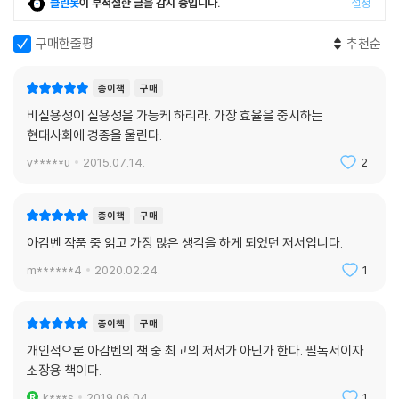
클린봇
이 부적절한 글을 감지 중입니다.
설정
수 있을 만큼 중세와의 일관성을 확보하고 있는 까닭이다. 중세문화와 현
대문화의 공통점을 찾는다는 관점에서 바라볼 때에도 아감벤의 『행간』보
구매한줄평
추천순
다 적합한 책을 찾기는 어려울 것이다."
종이책
구매
비실용성이 실용성을 가능케 하리라. 가장 효율을 중시하는
현대사회에 경종을 울린다.
v*****u
2015.07.14.
2
종이책
구매
아감벤 작품 중 읽고 가장 많은 생각을 하게 되었던 저서입니다.
m******4
2020.02.24.
1
종이책
구매
개인적으론 아감벤의 책 중 최고의 저서가 아닌가 한다. 필독서이자
소장용 책이다.
k***s
2019.06.04.
1