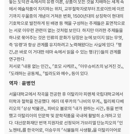
놓는 도덕관 속에서의 유령 이론, 상품이 모든 것을 지배하는 세계 속
3. 저항선과 상처
에서 예술작품이 차지하는 위치, 교부철학자로부터 프로이트에 이르
기까지 우울증의 개념이 거쳐온 변화, 1500년대의 상징학이 현대의
후기
기호학으로 발전하게 된 배경 등 책을 구성하는 주제들은 표면적으로
옮긴이의 말
는 서로 아무런 관련이 없는 것처럼 보인다. 하지만 이러한 주제들을
인명색인"
하나로 묶어주는 것은 인류의 문화가 당장은 눈에 보이지 않는 무엇,
즉 ‘유령’과 항상 관계를 유지하려고 노력해왔다는 사실에 있다. 『행
간』은 바로 이 거대한 테마 속에서 읽을 수 있는 행(行)들의 관계를
연구한다.
저서로 『내용 없는 인간』, 『호모 사케르』, 『아우슈비츠의 남겨진 것』,
『도래하는 공동체』, 『빌라도와 예수』 등이 있다.
역자 : 윤병언
서울대학교에서 작곡을 전공한 후 이탈리아 피렌체 국립대학교에서
미학과 철학을 전공했다. 에리 데 루카의 『나비의 무게』, 필리페 다베
리오의 『상상 박물관』, 파비오 볼로의 『내가 원하는 시간』 등을 번역
했고 이탈리아의 인문학 및 문학작품을 국내에 활발히 소개하고 있
다. 대산문화재단 번역 지원자로 선정되어 가브리엘 단눈치오의 『인
노첸테』를 한국어로, 이승우의 『식물들의 사생활』을 이탈리아어로