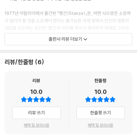
를 가지고 있는 만큼, 상품은 본질적으로 비물질적이고 추상적인 자산이
다. 때문에 그것을 구체적으로 향유한다는 것은 축적과 교환을 통해서만
1977년 이탈리아에서 출간된 『행간(Stanze)』은, 어떤 식으로든 소유하
가능하다.
지 말아야 할 것을 소유해야 한다는 불가능한 과제 앞에서 인간의 영혼이
---「오드라덱의 세계」중에서
대답을 시도하는 공간인 ‘행간’의 위치를 특유의 해석학적 체제로 그려낸
조르조 아감벤의 대표 저작이다. 아감벤은 서양문화의 근간이 된 ‘유령’이
출판사 리뷰 더보기
사물들에 대해 비양심적인 태도를 보이기 시작한 사회가 꿈꾸던 인물이 바
라는 테마를 토대로, 왜 비현실적인 것에 주목해야 하는지 그리고 그것이
로 댄디, 즉 불편함을 느낄 줄 모르는 남자였다는 것은 또렷하게 이해가 되
우리의 삶에 어떤 방식으로 작용해왔는지를 입체적으로 드러낸다. 단테의
는 일이다. 영국에서 가장 멋진 이름을 가진 인물들과 기득권층이 보 브럼
시 분석과 함께 사랑을 절대적인 위치에 놓는 도덕관 속에서의 유령 이론,
리뷰/한줄평
6
멜의 한마디에 쩔쩔맸던 것은 이들이 절대적으로 필요하다고 느끼던 이론
상품이 모든 것을 지배하는 세계 속에서 예술작품이 차지하는 위치, 교부
을 바로 브럼멜이 손아귀에 쥐고 있는 것처럼 보였기 때문이다. 우아함과
철학자로부터 프로이트에 이르기까지 우울증의 개념이 거쳐온 변화, 150
과분함을 삶의 유일한 목적으로 여기는 댄디가 자연스러움을 상실한 인간
0년대의 상징학이 현대의 기호학으로 발전하게 된 배경 등 책을 구성하는
리뷰
한줄평
들에게 제시하는 것은 사용가치의 향유나 교환가치의 축적을 뛰어넘는, 사
주제들은 표면적으로는 서로 아무런 관련이 없는 것처럼 보인다. 하지만
10.0
10.0
물들과의 새로운 관계에 대한 가능성이다. 댄디는 사물들을 구원하는 대속
이러한 주제들을 하나로 묶어주는 것은 인류의 문화가 당장은 눈에 보이지
자다. 그는 그의 우아함으로 사물들의 ‘상품’이라는 원죄를 말소시킨다.
않는 무엇, 즉 ‘유령’과 항상 관계를 유지하려고 노력해왔다는 사실에 있다.
---「오드라덱의 세계」중에서
『행간』은 바로 이 거대한 테마 속에서 읽을 수 있는 행(行)들의 관계를 연
리뷰 쓰기
한줄평 쓰기
구한다. 벤야민적 비평과 바르부르크적 분석 방식을 과감하게 혼용하면서
앎의 과정에서 유령이 수행하는 역할은 이루 말할 수 없이 중요하다. 때문
아감벤은 아베로의 철학과 보들레르의 시, 단테의 시와 소쉬르의 기호학
혜택 및 유의사항
혜택 및 유의사항
에 어떤 의미에서는 유령이 지성의 필수 조건이라고도 할 수 있다. 아리스
이론, 중세 의학 이론과 라캉의 정신분석을 도마에 올려놓는다.
토텔레스는 지성이 일종의 상상(fantasia tis)이라고까지 말한 바 있다.