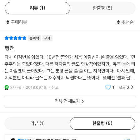
그가 몇 번이고 반복해서 강조했었고, 후에 중세의 지식 이론을 지배하게
리뷰
1
한줄평
5
『행간』에는 동일한 메커니즘을 가지고 있기 때문에 본질적으로는 유령에
될 인식론적 원리 속에 유령이 등장한다. 이 원리는 다음과 같은 중세대학
가깝다고 볼 수 있는 다양한 이름이 등장한다. 우울증 환자에게 절망을 안
의 한 표어 속에 고스란히 보전되어 있다. ‘인간은 유령 없이는 아무것도 깨
구매리뷰
추천순
겨주는 악령과 부정의 언어 속에서 탄생하는 페티시즘의 주물(呪物)과 인
달을 수 없다(Nihil
간의 환상을 주재하는 프네우마와 표징, 상징, 기호 등이 바로 유령의 또 다
potest homo intelligere sine phantasmata).’
른 이름들이다. 아감벤이 추적하는 것은 이러한 다양한 종류의 유령들이
종이책
구매
---「말과 유령」중에서
상이한 차원에서 드러내는 동일한 특징, 즉 운명적인 이유에서든 인간적인
행간
필요에 의해서든 붙잡을 수 없는 것을 붙잡기 위해 명명되거나 창조되었다
다시 아감벤을 읽었다. 10년전 쯤인가 처음 아감벤이 쓴 글을 읽었다. '민
“보이지 않는 구분”에 가까이 도달했을 때에만 우리는, 한 걸음 뒤로 물러
는 특징의 흔적들이다.
주주의는 죽었다'였다. 다른 저자들의 글도 인상적이었지만, 유독 눈에 띄
서서, 기호의 서구적인 해석을 지배하고 있는 이 형이상학을 정말 넘어설
는 아감벤의 글이었다. 그는 분명 글을 쓸 줄 아는 지식인이다. 다시 말해,
수 있는 영역에 들어섰다고 할 수 있을 것이다. 세잔의 한 작품이 서양의 마
『행간』은 지금까지 한국에 번역된 아감벤의 정치철학과 사회과학 분야의
지식뿐만 아니라 글쓰는 재주까지 탁월하다는 뜻이다. 몇해전 '불과 글'을
지막 철학자에게 암시하고 있는 듯한 이 “보이지 않는 조화”의 단순함 앞
책들과는 기본적으로 다른 성격의 작품이다. 아감벤의 미학자로서의 면모
읽으면서 그가 작가가 글을 쓰기 전, 중, 후의 마음가짐과 자세에 대해 깊
k***s
2018.09.19.
신고
1
댓글
0
으로 되돌려진 현존이 과연 무엇일지 우리는 막연히 예감할 수 있을 뿐이
를 보다 직접적으로 느낄 수 있는 책이며, 아감벤이 기본적으로 취하는 비
은 생
다. 이러한 관점에서 우리는, 그리스철학의 태동기에 수집이나 은폐와는
평적 자세와 철학적, 문헌학적 방법이 다른 어떤 텍스트보다 선명하게 드
리뷰 전체보기
거리가 먼 말하기로 비쳤을 주술적인 의미에 대한 믿음을 가지고, 먼 곳에
러나는 글이다. 오랫동안 논의되어온 영혼에 관한 물음에 관해 아감벤이
남아 있을 수밖에 없는 그 무엇을 향해 계속해서 정진하는 수밖에 없을 것
내놓은 대답이 동문서답으로 비칠 수도 있을 것이다. 하지만 그 동문서답
이다.
을 통해 드러내는 날카로운 분석과 통찰이 결코 틀린 답이 아니라는 느낌
리뷰
1
한줄평
5
은 지울 수 없다. 유령이라는 동일한 매커니즘을 오늘날 우리가 살아가는
---「퇴폐한 이미지」중에서
이 시대에까지 확장시키고 있을 뿐만 아니라 그것이 우리가 충분히 동의할