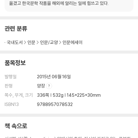
옮겼고 한국문학 작품을 해외에 알리는 일에 힘쓰고 있다.
관련 분류
국내도서
인문
인문/교양
인문에세이
품목정보
발행일
2015년 06월 16일
판형
양장
쪽수, 무게, 크기
336쪽 | 532g | 145*225*30mm
ISBN13
9788957078532
책 속으로