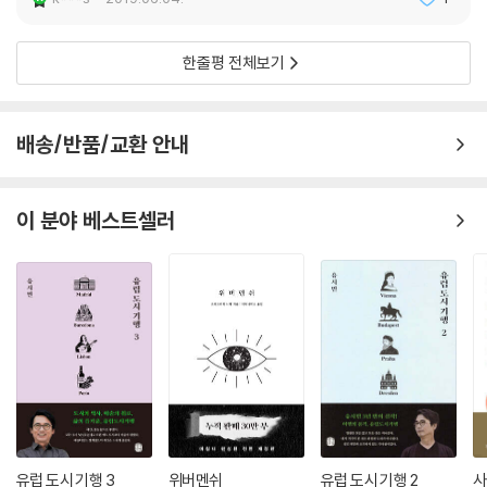
한줄평 전체보기
배송/반품/교환 안내
이 분야 베스트셀러
유럽 도시 기행 3
위버멘쉬
유럽 도시 기행 2
사