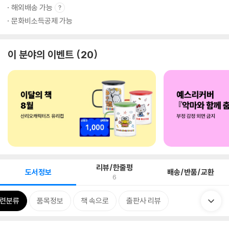
해외배송 가능
문화비소득공제 가능
이 분야의 이벤트
20
리뷰/한줄평
도서정보
배송/반품/교환
6
련분류
품목정보
책 속으로
출판사 리뷰