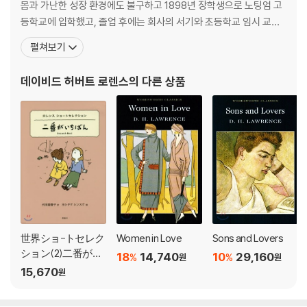
몸과 가난한 성장 환경에도 불구하고 1898년 장학생으로 노팅엄 고
등학교에 입학했고, 졸업 후에는 회사의 서기와 초등학교 임시 교사
를 거쳐 21세에 노팅엄의 유니버시티 칼리지에 진학했다. 1907년 제
펼쳐보기
시 체임버스라는 이름으로 단편 소설 「서곡」을 [노팅엄셔 가디언] 지
의 단편 소설 공모에 응모하여 당선되었다. 1908년 이스트우드를 떠
데이비드 허버트 로렌스
의 다른 상품
나 크로이든의 데이비드슨로드 학교에서 교편을 잡았
世界ショ-トセレク
Women in Love
Sons and Lovers
ション(2)二番がい
18
14,740
10
29,160
%
%
원
원
ちばん
15,670
원