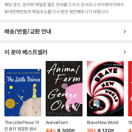
해당 경우, 문자와 메일로 별도 안내를 드리고 있사오니 마이페이지에서
휴대전화번호와 메일주소를 다시 한번 확인해주시기 바랍니다.
배송/반품/교환 안내
이 분야 베스트셀러
The Little Prince '어
Animal Farm
Brave New World
1
린 왕자' 영문판 원서
44
8,300
35
8,120
4
%
%
원
원