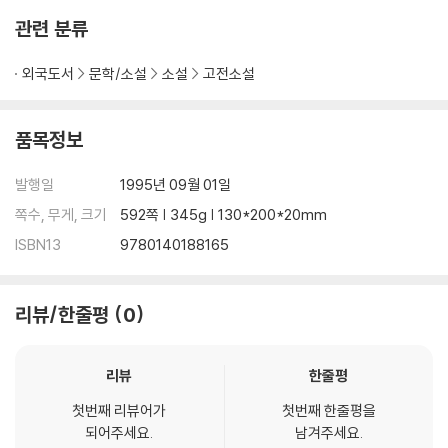
관련 분류
외국도서
문학/소설
소설
고전소설
품목정보
발행일
1995년 09월 01일
쪽수, 무게, 크기
592쪽 | 345g | 130*200*20mm
ISBN13
9780140188165
리뷰/한줄평
0
리뷰
한줄평
첫번째 리뷰어가
첫번째 한줄평을
되어주세요.
남겨주세요.