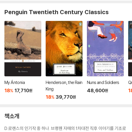
Penguin Twentieth Century Classics
My Ántonia
Henderson, the Rain
Nuns and Soldiers
Q
King
18
17,710
48,600
1
%
원
원
18
39,770
%
원
책소개
D.로렌스의 인기작 중 하나. 브랭웬 자매의 1차대전 직후 이야기를 기초로