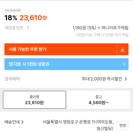
28,800
원
18
23,610
YES포인트
1,190원 (5%)
마니아추가적립
5만원 이상 구매 시 2천원 추가 적립
사용 가능한 쿠폰 받기
앱 다운 시 1천원 상품권
결제혜택
최대 2,000원 즉시할인
종이책
중고
23,610
원
4,560
원~
배송안내
서울특별시 영등포구 은행로 11(여의도동,
변경
일신빌딩)