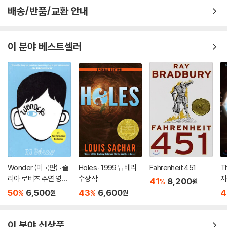
배송/반품/교환 안내
이 분야 베스트셀러
Wonder (미국판) : 줄
Holes : 1999 뉴베리
Fahrenheit 451
T
리아 로버츠 주연 영화
수상작
자
41
8,200
%
원
'원더' 원작 소설
50
6,500
43
6,600
4
%
%
원
원
이 분야 신상품