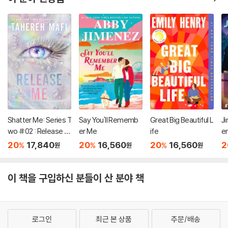
Shatter Me: Series T
Say You'll Rememb
Great Big Beautiful L
Ji
wo #02 : Release M
er Me
ife
e
e
20
17,840
20
16,560
20
16,560
2
%
%
%
원
원
원
이 책을 구입하신 분들이 산 분야 책
로그인
최근 본 상품
주문/배송