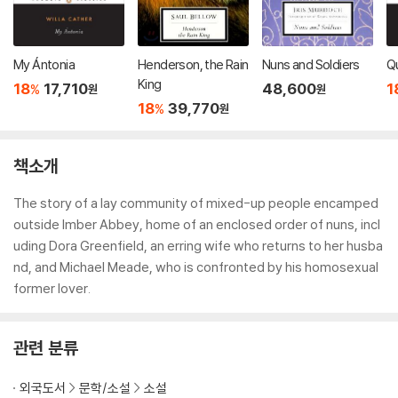
My Ántonia
Henderson, the Rain
Nuns and Soldiers
Q
King
18
17,710
48,600
1
%
원
원
18
39,770
%
원
책소개
The story of a lay community of mixed-up people encamped
outside Imber Abbey, home of an enclosed order of nuns, incl
uding Dora Greenfield, an erring wife who returns to her husba
nd, and Michael Meade, who is confronted by his homosexual
former lover.
관련 분류
외국도서
문학/소설
소설