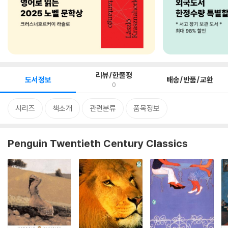
리뷰/한줄평
도서정보
배송/반품/교환
0
시리즈
책소개
관련분류
품목정보
Penguin Twentieth Century Classics