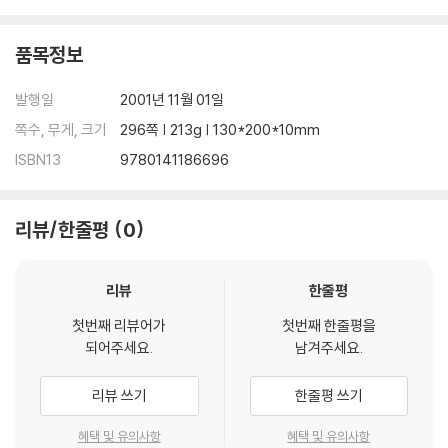
품목정보
발행일
2001년 11월 01일
쪽수, 무게, 크기
296쪽 | 213g | 130*200*10mm
ISBN13
9780141186696
리뷰/한줄평
0
리뷰
한줄평
첫번째 리뷰어가
첫번째 한줄평을
되어주세요.
남겨주세요.
리뷰 쓰기
한줄평 쓰기
혜택 및 유의사항
혜택 및 유의사항