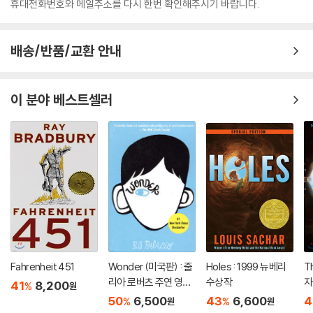
휴대전화번호와 메일주소를 다시 한번 확인해주시기 바랍니다.
배송/반품/교환 안내
이 분야 베스트셀러
Fahrenheit 451
Wonder (미국판) : 줄
Holes : 1999 뉴베리
T
리아 로버츠 주연 영화
수상작
자
41
8,200
%
원
'원더' 원작 소설
50
6,500
43
6,600
4
%
%
원
원