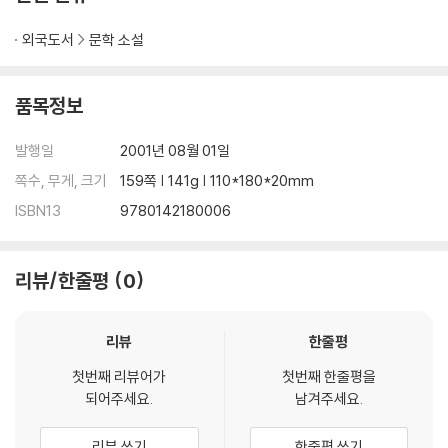
외국도서
문학 소설
품목정보
발행일
2001년 08월 01일
쪽수, 무게, 크기
159쪽 | 141g | 110*180*20mm
ISBN13
9780142180006
리뷰/한줄평
0
리뷰
한줄평
첫번째 리뷰어가
첫번째 한줄평을
되어주세요.
남겨주세요.
리뷰 쓰기
한줄평 쓰기