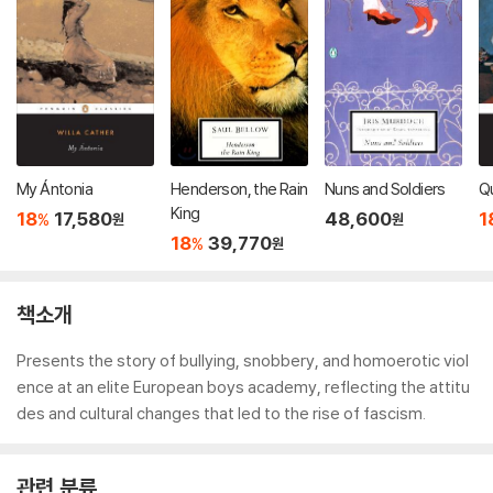
My Ántonia
Henderson, the Rain
Nuns and Soldiers
Q
King
18
17,580
48,600
1
%
원
원
18
39,770
%
원
책소개
Presents the story of bullying, snobbery, and homoerotic viol
ence at an elite European boys academy, reflecting the attitu
des and cultural changes that led to the rise of fascism.
관련 분류