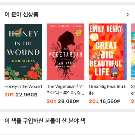
이 분야 신상품
Honey in the Wound
The Vegetarian 한강
Great Big Beautiful L
S
작가『채식주의자』 영문
ife
e
20
22,960
%
원
판 (미국판)
20
28,080
20
16,560
2
%
%
원
원
이 책을 구입하신 분들이 산 분야 책