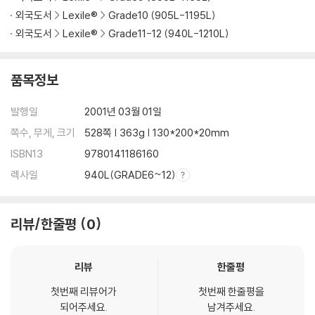
외국도서
Lexile®
Grade10 (905L-1195L)
외국도서
Lexile®
Grade11-12 (940L-1210L)
품목정보
발행일
2001년 03월 01일
쪽수, 무게, 크기
528쪽 | 363g | 130*200*20mm
ISBN13
9780141186160
렉사일
940L(GRADE6~12)
리뷰/한줄평
0
리뷰
한줄평
첫번째 리뷰어가
첫번째 한줄평을
되어주세요.
남겨주세요.