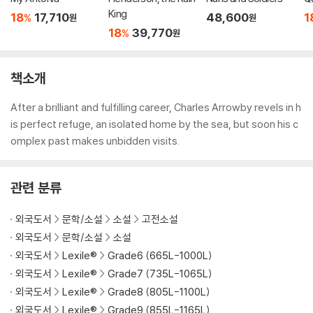
King
18
17,710
48,600
1
%
원
원
18
39,770
%
원
책소개
After a brilliant and fulfilling career, Charles Arrowby revels in h
is perfect refuge, an isolated home by the sea, but soon his c
omplex past makes unbidden visits.
관련 분류
외국도서
문학/소설
소설
고전소설
외국도서
문학/소설
소설
외국도서
Lexile®
Grade6 (665L-1000L)
외국도서
Lexile®
Grade7 (735L-1065L)
외국도서
Lexile®
Grade8 (805L-1100L)
외국도서
Lexile®
Grade9 (855L-1165L)