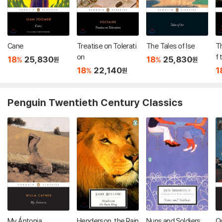
Cane
Treatise on Tolerati
The Tales of Ise
T
on
f 
18
25,830
18
25,830
%
%
원
원
n
18
22,140
1
%
원
S
n
Penguin Twentieth Century Classics
My Ántonia
Henderson, the Rain
Nuns and Soldiers
Q