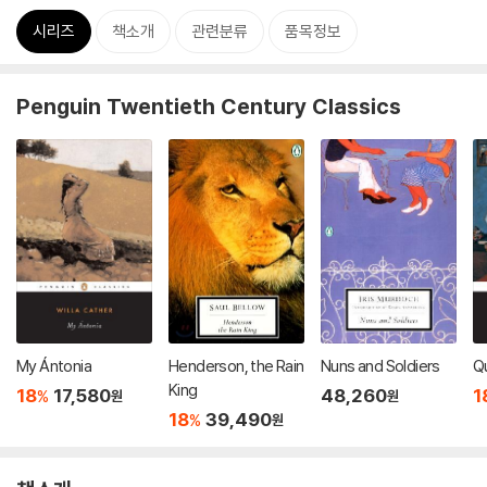
시리즈
책소개
관련분류
품목정보
Penguin Twentieth Century Classics
My Ántonia
Henderson, the Rain
Nuns and Soldiers
Q
King
18
17,580
48,260
1
%
원
원
18
39,490
%
원