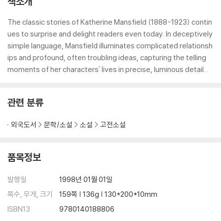
책소개
The classic stories of Katherine Mansfield (1888-1923) contin
ues to surprise and delight readers even today. In deceptively
simple language, Mansfield illuminates complicated relationsh
ips and profound, often troubling ideas, capturing the telling
moments of her characters' lives in precise, luminous detail. .
관련 분류
외국도서
문학/소설
소설
고전소설
품목정보
발행일
1998년 01월 01일
쪽수, 무게, 크기
159쪽 | 136g | 130*200*10mm
ISBN13
9780140188806