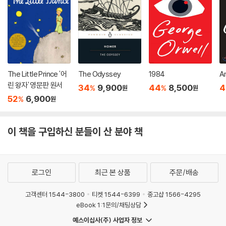
The Little Prince '어
The Odyssey
1984
A
린 왕자' 영문판 원서
34
9,900
44
8,500
4
%
%
원
원
52
6,900
%
원
이 책을 구입하신 분들이 산 분야 책
로그인
최근 본 상품
주문/배송
고객센터 1544-3800
티켓 1544-6399
중고샵 1566-4295
eBook 1:1문의/채팅상담
예스이십사(주) 사업자 정보