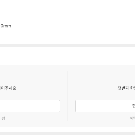
*40mm
되어주세요.
첫번째 한
기
사항
혜