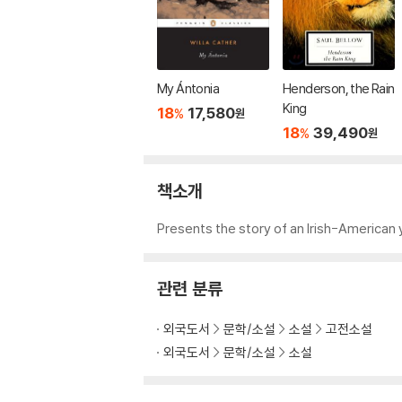
My Ántonia
Henderson, the Rain
King
18
17,580
%
원
18
39,490
%
원
책소개
Presents the story of an Irish-American 
관련 분류
외국도서
문학/소설
소설
고전소설
외국도서
문학/소설
소설