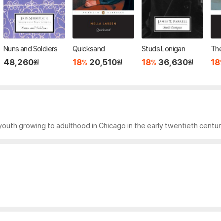
Nuns and Soldiers
Quicksand
Studs Lonigan
The
48,260
18
20,510
18
36,630
18
%
%
원
원
원
youth growing to adulthood in Chicago in the early twentieth centur