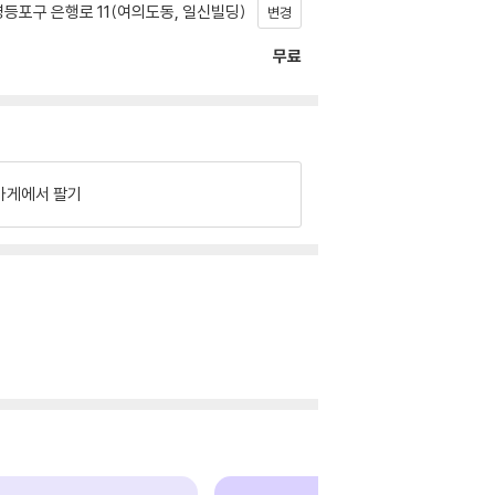
등포구 은행로 11(여의도동, 일신빌딩)
변경
무료
가게에서 팔기