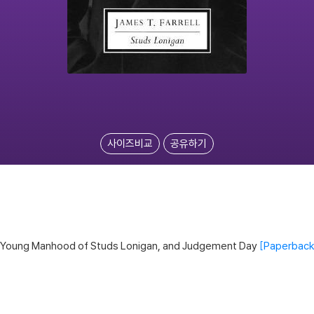
사이즈비교
공유하기
he Young Manhood of Studs Lonigan, and Judgement Day
Paperbac