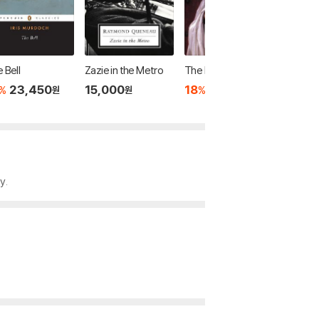
 Bell
Zazie in the Metro
The Immoralist
The Fou
23,450
15,000
18
23,450
32,17
%
%
원
원
원
y.