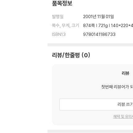
품목정보
발행일
2001년 11월 01일
쪽수, 무게, 크기
874쪽 | 721g | 140*220
ISBN13
9780141186733
리뷰/한줄평
0
리뷰
첫번째 리뷰어가 
리뷰 쓰
혜택 및 유의