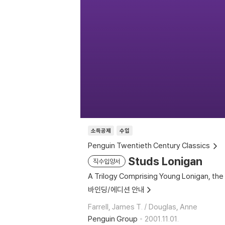
소득공제
수입
Penguin Twentieth Century Classics
Studs Lonigan
직수입양서
A Trilogy Comprising Young Lonigan, t
바인딩/에디션 안내
Farrell, James T. / Douglas, Anne
Penguin Group
2001.11.01.