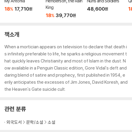
My Ántonia
Henderson, the Rain
Nuns and Soldiers
Q
King
18
17,710
48,600
1
%
원
원
18
39,770
%
원
책소개
When a mortician appears on television to declare that death i
s infinitely preferable to life, he sparks a religious movement t
hat quickly leaves Christianity and most of Islam in the dust. N
ow available in a Penguin Classic edition, Gore Vidal's deft and
daring blend of satire and prophecy, first published in 1954, e
erily anticipates the excesses of Jim Jones, David Koresh, and
the Heaven's Gate suicide cult.
관련 분류
외국도서
문학/소설
소설