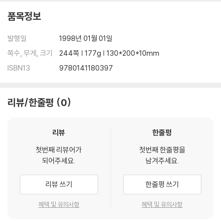
품목정보
발행일
1998년 01월 01일
쪽수, 무게, 크기
244쪽 | 177g | 130*200*10mm
ISBN13
9780141180397
리뷰/한줄평
0
리뷰
한줄평
첫번째 리뷰어가
첫번째 한줄평을
되어주세요.
남겨주세요.
리뷰 쓰기
한줄평 쓰기
혜택 및 유의사항
혜택 및 유의사항