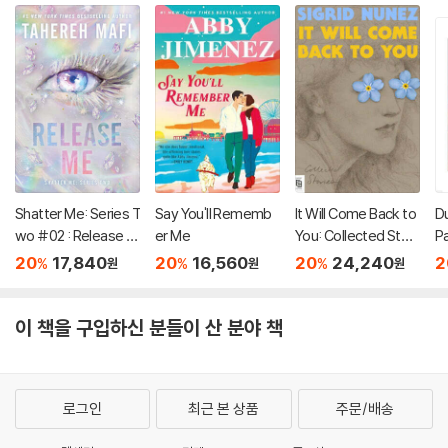
Shatter Me: Series T
Say You'll Rememb
It Will Come Back to
D
wo #02 : Release M
er Me
You: Collected Stori
P
e
es
20
17,840
20
16,560
20
24,240
2
%
%
%
원
원
원
이 책을 구입하신 분들이 산 분야 책
로그인
최근 본 상품
주문/배송