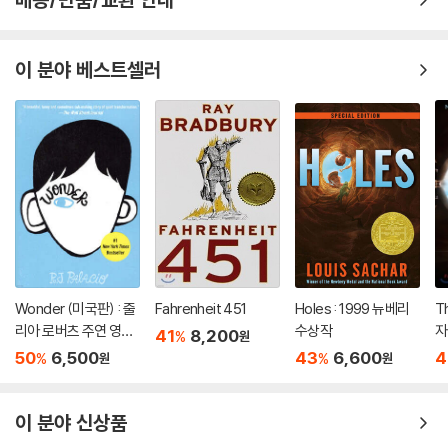
이 분야 베스트셀러
Wonder (미국판) : 줄
Fahrenheit 451
Holes : 1999 뉴베리
T
리아 로버츠 주연 영화
수상작
자
41
8,200
%
원
'원더' 원작 소설
50
6,500
43
6,600
4
%
%
원
원
이 분야 신상품