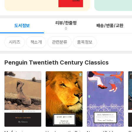
리뷰/한줄평
도서정보
배송/반품/교환
0
시리즈
책소개
관련분류
품목정보
Penguin Twentieth Century Classics